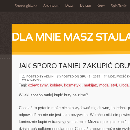
Archiwum
Drzwi
Dzisiaj
Krew
Strona główna
Spis Treści
DLA MNIE MASZ STAJL
JAK SPORO TANIEJ ZAKUPIĆ OBU
POSTED BY ADMIN
POSTED ON GRU - 7 - 2025
MOŻLIWOŚĆ 
WYŁĄCZONA
Tagi:
dziewczyny
,
kobiety
,
kosmetyki
,
makijaż
,
moda
,
styl
,
uroda
W jaki sposób taniej kupić buty na zimę?
Chociaż to pytanie może niejako wydawać się dziwne, to jednak pr
odpowiedź na nie nie jest taka oczywista. W końcu nikt nie powie
koniecznie kupić w tradycyjnym sklepie. Można spokojnie kupić je
dzisiaj coś całkiem popularnego. Chociaż zapewne może się wyda