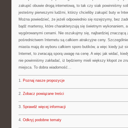
zakupić obuwie drogą internetową, to tak czy siak powinniśmy so
jesteśmy pierwszymi ludźmi, którzy chcieliby zakupić buty w Inte
Można powiedzieć, że jeżeli odpowiednio się rozejrzymy, bez ża
bądź martensy, które charakteryzują się świetnym wykonaniem, a
wygórowanymi cenami. Nie oszukujmy się, najbardziej znaczącą 
pośrednictwem Internetu są całkiem atrakcyjne ceny. Szczególni
miasta mają do wyboru całkiem sporo butików, a więc kiedy już s
Internet, to zwracają sporą uwagę na cenę. A więc jak widać, ki
nie powinniśmy zakładać, iż będziemy mieli większy kłopot ze z
miejsca. To dobra wiadomość…
1.
Poznaj nasze propozycje
2.
Zobacz powiązane treści
3.
Sprawdź więcej informacji
4.
Odkryj podobne tematy