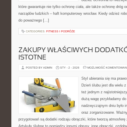
które gwarantuje nie tylko ochronę ciała, ale także ochronę dróg
narządów ludzkich – haft komputerowy wrocław. Kiedy odzież rob
do poważnego […]
CATEGORIES:
FITNESS I PODRÓŻE
ZAKUPY WŁAŚCIWYCH DODATK
ISTOTNE
POSTED BY ADMIN
STY - 2 - 2026
MOŻLIWOŚĆ KOMENTOWAN
Styl ubierania się ma praw
Dzień ślubu jest dla wielu 
też jednym z najistotniejsz
dużą wagę przykładamy do 
nadzwyczajnym dniu było i
oraz zorganizowane. Ważn
przygotowań są dodatki rodzaju obrączki, które tworzą atmosferę 
Artykuły ślubne to pomiędzy innymi obrusy, inne obrączki, ozdoby