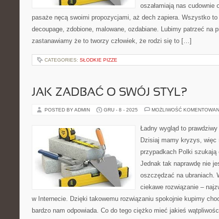
oszałamiają nas cudownie 
pasaże nęcą swoimi propozycjami, aż dech zapiera. Wszystko to
decoupage, zdobione, malowane, ozdabiane. Lubimy patrzeć na pi
zastanawiamy że to tworzy człowiek, że rodzi się to […]
CATEGORIES:
SŁODKIE PIZZE
JAK ZADBAĆ O SWÓJ STYL?
POSTED BY ADMIN
GRU - 8 - 2025
MOŻLIWOŚĆ KOMENTOWAN
Ładny wygląd to prawdziwy
Dzisiaj mamy kryzys, więc n
przypadkach Polki szukają 
Jednak tak naprawdę nie j
oszczędzać na ubraniach. W
ciekawe rozwiązanie – najz
w Internecie. Dzięki takowemu rozwiązaniu spokojnie kupimy choc
bardzo nam odpowiada. Co do tego ciężko mieć jakieś wątpliwości