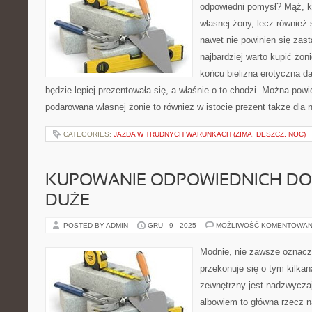
odpowiedni pomysł? Mąż, kt
własnej żony, lecz również 
nawet nie powinien się zas
najbardziej warto kupić żon
końcu bielizna erotyczna d
będzie lepiej prezentowała się, a właśnie o to chodzi. Można powie
podarowana własnej żonie to również w istocie prezent także dla 
CATEGORIES:
JAZDA W TRUDNYCH WARUNKACH (ZIMA, DESZCZ, NOC)
KUPOWANIE ODPOWIEDNICH D
DUŻE
POSTED BY ADMIN
GRU - 9 - 2025
MOŻLIWOŚĆ KOMENTOWAN
Modnie, nie zawsze oznacz
przekonuje się o tym kilkan
zewnętrzny jest nadzwycza
albowiem to główna rzecz n