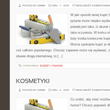
POSTED BY ADMIN
GRU - 7 - 2025
MOŻLIWOŚĆ KOMENTOWAN
W jaki sposób taniej kupić 
pytanie może niejako wydaw
prawda jest taka, iż akurat 
taka oczywista. W końcu ni
buty trzeba koniecznie kupi
Można spokojnie kupić je dr
coś całkiem popularnego. Chociaż zapewne może się wydawać, że 
obuwie drogą internetową, to […]
CATEGORIES:
BUDŻET I FINANSE
KOSMETYKI
POSTED BY ADMIN
GRU - 4 - 2025
MOŻLIWOŚĆ KOMENTOWAN
Co zrobić, aby mieć możliw
humor? Chcesz poprawić dl