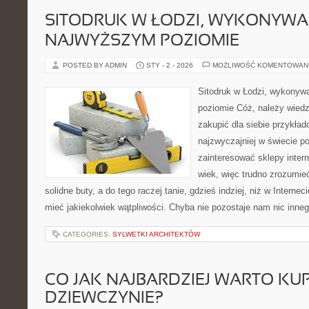
SITODRUK W ŁODZI, WYKONYWA
NAJWYŻSZYM POZIOMIE
POSTED BY ADMIN
STY - 2 - 2026
MOŻLIWOŚĆ KOMENTOWAN
Sitodruk w Łodzi, wykonyw
poziomie Cóż, należy wiedzi
zakupić dla siebie przykła
najzwyczajniej w świecie po
zainteresować sklepy int
wiek, więc trudno zrozumieć
solidne buty, a do tego raczej tanie, gdzieś indziej, niż w Internec
mieć jakiekolwiek wątpliwości. Chyba nie pozostaje nam nic inne
CATEGORIES:
SYLWETKI ARCHITEKTÓW
CO JAK NAJBARDZIEJ WARTO KUP
DZIEWCZYNIE?