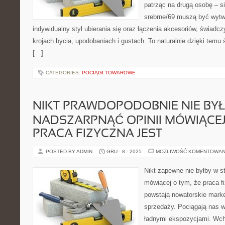
patrząc na drugą osobę – sil
srebrne/69 muszą być wyt
indywidualny styl ubierania się oraz łączenia akcesoriów, świadcz
krojach bycia, upodobaniach i gustach. To naturalnie dzięki temu 
[…]
CATEGORIES:
POCIĄGI TOWAROWE
NIKT PRAWDOPODOBNIE NIE BYŁ
NADSZARPNĄĆ OPINII MÓWIĄCEJ 
PRACA FIZYCZNA JEST
POSTED BY ADMIN
GRU - 8 - 2025
MOŻLIWOŚĆ KOMENTOWAN
Nikt zapewne nie byłby w s
mówiącej o tym, że praca f
powstają nowatorskie market
sprzedaży. Pociągają nas 
ładnymi ekspozycjami. Wc