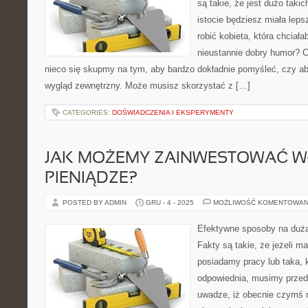
są takie, że jest dużo taki
istocie będziesz miała leps
robić kobieta, która chciał
nieustannie dobry humor? C
nieco się skupmy na tym, aby bardzo dokładnie pomyśleć, czy 
wygląd zewnętrzny. Może musisz skorzystać z […]
CATEGORIES:
DOŚWIADCZENIA I EKSPERYMENTY
JAK MOŻEMY ZAINWESTOWAĆ W
PIENIĄDZE?
POSTED BY ADMIN
GRU - 4 - 2025
MOŻLIWOŚĆ KOMENTOWAN
Efektywne sposoby na duż
Fakty są takie, że jeżeli ma
posiadamy pracy lub taka, 
odpowiednia, musimy prze
uwadze, iż obecnie czymś n