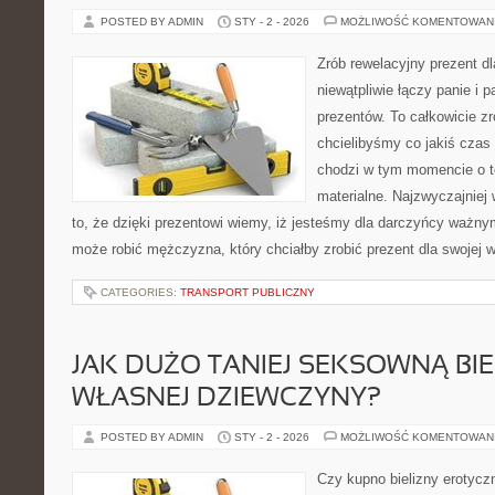
POSTED BY ADMIN
STY - 2 - 2026
MOŻLIWOŚĆ KOMENTOWAN
Zrób rewelacyjny prezent dl
niewątpliwie łączy panie i 
prezentów. To całkowicie z
chcielibyśmy co jakiś czas
chodzi w tym momencie o t
materialne. Najzwyczajniej 
to, że dzięki prezentowi wiemy, iż jesteśmy dla darczyńcy ważny
może robić mężczyzna, który chciałby zrobić prezent dla swojej 
CATEGORIES:
TRANSPORT PUBLICZNY
JAK DUŻO TANIEJ SEKSOWNĄ BIE
WŁASNEJ DZIEWCZYNY?
POSTED BY ADMIN
STY - 2 - 2026
MOŻLIWOŚĆ KOMENTOWAN
Czy kupno bielizny erotyczn