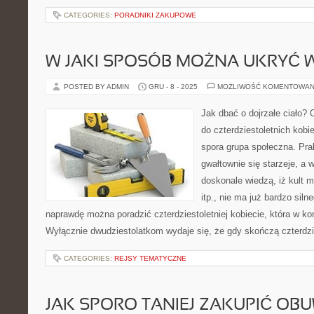
CATEGORIES:
PORADNIKI ZAKUPOWE
W JAKI SPOSÓB MOŻNA UKRYĆ 
POSTED BY ADMIN
GRU - 8 - 2025
MOŻLIWOŚĆ KOMENTOWAN
Jak dbać o dojrzałe ciało? 
do czterdziestoletnich kobi
spora grupa społeczna. Pra
gwałtownie się starzeje, a
doskonale wiedzą, iż kult 
itp., nie ma już bardzo sil
naprawdę można poradzić czterdziestoletniej kobiecie, która w koń
Wyłącznie dwudziestolatkom wydaje się, że gdy skończą czterdzie
CATEGORIES:
REJSY TEMATYCZNE
JAK SPORO TANIEJ ZAKUPIĆ OBU