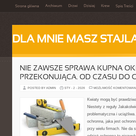
Archiwum
Drzwi
Dzisiaj
Krew
Strona główna
Spis Treści
DLA MNIE MASZ STAJL
NIE ZAWSZE SPRAWA KUPNA OKR
PRZEKONUJĄCA. OD CZASU DO 
POSTED BY ADMIN
STY - 2 - 2026
MOŻLIWOŚĆ KOMENTOWAN
Kwiaty mogą być prawdziw
Niestety z reguły Jakakolw
problematyczna i uciążliwa
ochronna, jaka jest ochron
przy wielu firmach. Nie da 
odzież ochronna to niezwyk