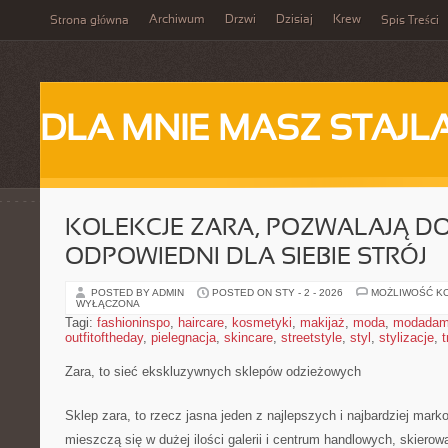
Archiwum
Drzwi
Dzisiaj
Krew
Strona główna
Spis Treści
DLA MNIE MASZ STAJL
KOLEKCJE ZARA, POZWALAJĄ D
ODPOWIEDNI DLA SIEBIE STRÓJ
POSTED BY ADMIN
POSTED ON STY - 2 - 2026
MOŻLIWOŚĆ K
WYŁĄCZONA
Tagi:
fashioninspo
,
haircare
,
kosmetyki
,
makijaż
,
moda
,
modadam
outfitoftheday
,
pielegnacja
,
skincare
,
streetstyle
,
styl
,
stylizacje
,
t
Zara, to sieć ekskluzywnych sklepów odzieżowych
Sklep zara, to rzecz jasna jeden z najlepszych i najbardziej mar
mieszczą się w dużej ilości galerii i centrum handlowych, skiero