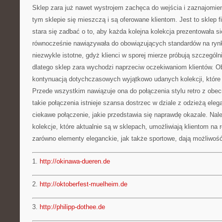
Sklep zara już nawet wystrojem zachęca do wejścia i zaznajomien
tym sklepie się mieszczą i są oferowane klientom. Jest to sklep f
stara się zadbać o to, aby każda kolejna kolekcja prezentowała si
równocześnie nawiązywała do obowiązujących standardów na ryn
niezwykle istotne, gdyż klienci w sporej mierze próbują szczegól
dlatego sklep zara wychodzi naprzeciw oczekiwaniom klientów. Ob
kontynuacją dotychczasowych wyjątkowo udanych kolekcji, które 
Przede wszystkim nawiązuje ona do połączenia stylu retro z obe
takie połączenia istnieje szansa dostrzec w dziale z odzieżą eleg
ciekawe połączenie, jakie przedstawia się naprawdę okazale. Nal
kolekcje, które aktualnie są w sklepach, umożliwiają klientom na
zarówno elementy eleganckie, jak także sportowe, dają możliwość
1.
http://okinawa-dueren.de
2.
http://oktoberfest-muelheim.de
3.
http://philipp-dothee.de