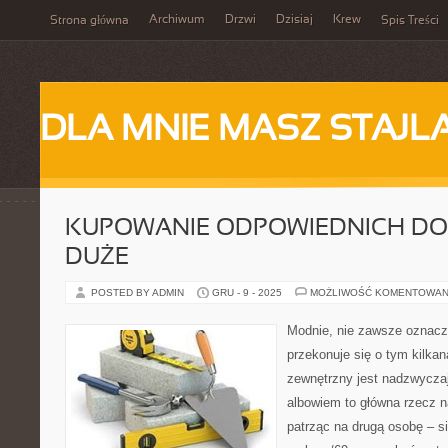
Archiwum
Drzwi
Dzisiaj
Krew
Strona główna
Spis Treści
DLA MNIE MASZ STAJL
KUPOWANIE ODPOWIEDNICH D
DUŻE
POSTED BY ADMIN
GRU - 9 - 2025
MOŻLIWOŚĆ KOMENTOWAN
Modnie, nie zawsze oznacz
przekonuje się o tym kilkan
zewnętrzny jest nadzwycza
albowiem to główna rzecz n
patrząc na drugą osobę – sil