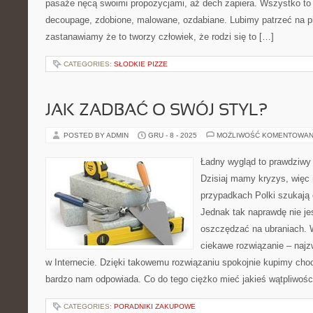
pasaże nęcą swoimi propozycjami, aż dech zapiera. Wszystko to
decoupage, zdobione, malowane, ozdabiane. Lubimy patrzeć na pi
zastanawiamy że to tworzy człowiek, że rodzi się to […]
CATEGORIES:
SŁODKIE PIZZE
JAK ZADBAĆ O SWÓJ STYL?
POSTED BY ADMIN
GRU - 8 - 2025
MOŻLIWOŚĆ KOMENTOWAN
Ładny wygląd to prawdziwy
Dzisiaj mamy kryzys, więc n
przypadkach Polki szukają 
Jednak tak naprawdę nie j
oszczędzać na ubraniach. W
ciekawe rozwiązanie – najz
w Internecie. Dzięki takowemu rozwiązaniu spokojnie kupimy choc
bardzo nam odpowiada. Co do tego ciężko mieć jakieś wątpliwości
CATEGORIES:
PORADNIKI ZAKUPOWE