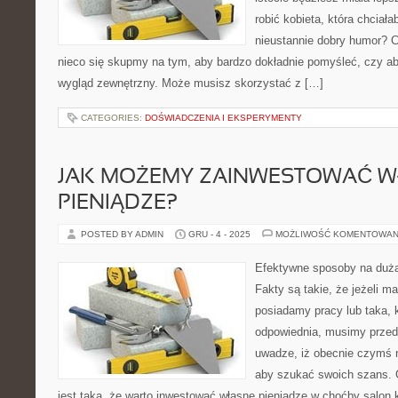
robić kobieta, która chciał
nieustannie dobry humor? C
nieco się skupmy na tym, aby bardzo dokładnie pomyśleć, czy 
wygląd zewnętrzny. Może musisz skorzystać z […]
CATEGORIES:
DOŚWIADCZENIA I EKSPERYMENTY
JAK MOŻEMY ZAINWESTOWAĆ W
PIENIĄDZE?
POSTED BY ADMIN
GRU - 4 - 2025
MOŻLIWOŚĆ KOMENTOWAN
Efektywne sposoby na duż
Fakty są takie, że jeżeli ma
posiadamy pracy lub taka, 
odpowiednia, musimy prze
uwadze, iż obecnie czymś n
aby szukać swoich szans. 
jest taka, że warto inwestować własne pieniądze w choćby salo