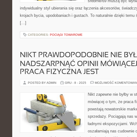
srebrne/69 muszą być wyt
indywidualny styl ubierania się oraz łączenia akcesoriów, świadcz
krojach bycia, upodobaniach i gustach. To naturalnie dzięki temu 
[…]
CATEGORIES:
POCIĄGI TOWAROWE
NIKT PRAWDOPODOBNIE NIE BYŁ
NADSZARPNĄĆ OPINII MÓWIĄCEJ 
PRACA FIZYCZNA JEST
POSTED BY ADMIN
GRU - 8 - 2025
MOŻLIWOŚĆ KOMENTOWAN
Nikt zapewne nie byłby w s
mówiącej o tym, że praca f
powstają nowatorskie market
sprzedaży. Pociągają nas 
ładnymi ekspozycjami. Wc
oszałamiają nas cudownie 