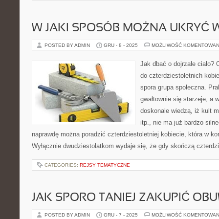
W JAKI SPOSÓB MOŻNA UKRYĆ 
POSTED BY ADMIN
GRU - 8 - 2025
MOŻLIWOŚĆ KOMENTOWAN
Jak dbać o dojrzałe ciało? 
do czterdziestoletnich kobi
spora grupa społeczna. Pra
gwałtownie się starzeje, a
doskonale wiedzą, iż kult 
itp., nie ma już bardzo sil
naprawdę można poradzić czterdziestoletniej kobiecie, która w koń
Wyłącznie dwudziestolatkom wydaje się, że gdy skończą czterdzie
CATEGORIES:
REJSY TEMATYCZNE
JAK SPORO TANIEJ ZAKUPIĆ OBU
POSTED BY ADMIN
GRU - 7 - 2025
MOŻLIWOŚĆ KOMENTOWAN