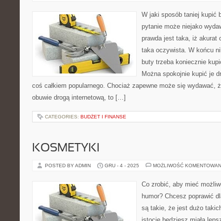
W jaki sposób taniej kupić 
pytanie może niejako wydaw
prawda jest taka, iż akurat 
taka oczywista. W końcu ni
buty trzeba koniecznie kupi
Można spokojnie kupić je dr
coś całkiem popularnego. Chociaż zapewne może się wydawać, że 
obuwie drogą internetową, to […]
CATEGORIES:
BUDŻET I FINANSE
KOSMETYKI
POSTED BY ADMIN
GRU - 4 - 2025
MOŻLIWOŚĆ KOMENTOWAN
Co zrobić, aby mieć możliw
humor? Chcesz poprawić dl
są takie, że jest dużo taki
istocie będziesz miała leps