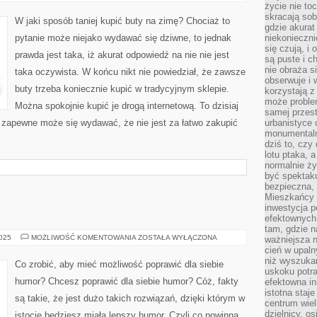
SPORO
życie nie t
TANIEJ
skracają sob
ZAKUPIĆ
W jaki sposób taniej kupić buty na zimę? Chociaż to
OBUWIE?
gdzie akurat
pytanie może niejako wydawać się dziwne, to jednak
niekonieczni
się czują, i 
prawda jest taka, iż akurat odpowiedź na nie nie jest
są puste i c
nie obraża s
taka oczywista. W końcu nikt nie powiedział, że zawsze
obserwuje i 
buty trzeba koniecznie kupić w tradycyjnym sklepie.
korzystają z
może proble
Można spokojnie kupić je drogą internetową. To dzisiaj
samej przes
 zapewne może się wydawać, że nie jest za łatwo zakupić
urbanistyce 
monumentalno
dziś to, czy
lotu ptaka, a
normalnie ży
być spektaku
bezpieczna, 
Mieszkańcy 
inwestycja p
efektownych
tam, gdzie 
KOSMETYKI
2025
MOŻLIWOŚĆ KOMENTOWANIA
ZOSTAŁA WYŁĄCZONA
ważniejsza 
cień w upal
niż wyszuka
Co zrobić, aby mieć możliwość poprawić dla siebie
uskoku potra
humor? Chcesz poprawić dla siebie humor? Cóż, fakty
efektowna in
istotna staje
są takie, że jest dużo takich rozwiązań, dzięki którym w
centrum wiel
dzielnicy, os
istocie będziesz miała lepszy humor. Czyli co powinna