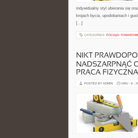
indywidualny styl ubierania się or
krojach bycia, upodobaniach i gust
[…]
CATEGORIES:
POCIĄGI TOWAROW
NIKT PRAWDOPOD
NADSZARPNĄĆ OP
PRACA FIZYCZNA
POSTED BY ADMIN
GRU - 8 - 