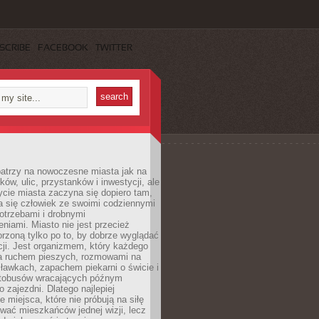
SCRIBE
FACEBOOK
TWITTER
patrzy na nowoczesne miasta jak na
ków, ulic, przystanków i inwestycji, ale
cie miasta zaczyna się dopiero tam,
a się człowiek ze swoimi codziennymi
otrzebami i drobnymi
niami. Miasto nie jest przecież
rzoną tylko po to, by dobrze wyglądać
cji. Jest organizmem, który każdego
a ruchem pieszych, rozmowami na
ławkach, zapachem piekarni o świcie i
utobusów wracających późnym
 zajezdni. Dlatego najlepiej
e miejsca, które nie próbują na siłę
wać mieszkańców jednej wizji, lecz