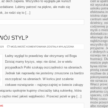
 aż dech zapiera. Wszystko to wygląda jak kunszt
cień w upal
niż wyszuka
zdabiane. Lubimy patrzeć na piękno, ale mało się
uskoku potra
efektowna in
k, że rodzi się to […]
istotna staje
centrum wiel
dzielnicy, os
codziennej j
myśli o mieś
doświadcza g
własnego do
WÓJ STYL?
najbliższego
wszystko dzi
JAK
2025
MOŻLIWOŚĆ KOMENTOWANIA
ZOSTAŁA WYŁĄCZONA
przyjazne. J
ZADBAĆ
z drobnych u
O
SWÓJ
rozwoju nie
Ładny wygląd to prawdziwy dar otrzymany od Boga
STYL?
frustracji. D
Dzisiaj mamy kryzys, więc nie dziwi, że w wielu
mieście pię
bywa różnie 
przypadkach Polki szukają oszczędności na ubraniach.
prostą zasa
Jednak tak naprawdę nie jesteśmy zmuszone za bardzo
możliwe do 
pokonywania 
oszczędzać na ubraniach. W końcu jest szalenie
nie oznacza 
Wręcz przec
ciekawe rozwiązanie – najzwyczajniej w świecie zakupy
wolności wyb
wiązaniu spokojnie kupimy chociażby taką sukienkę, która
piekarnia cz
spaceru, czł
ciężko mieć jakieś wątpliwości. Przecież jeżeli w grę […]
Mniej czasu 
może przezn
albo rozwija
OWE