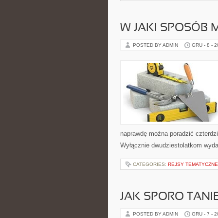
W JAKI SPOSÓB
POSTED BY ADMIN
GRU - 8 - 
naprawdę można poradzić czterdzies
Wyłącznie dwudziestolatkom wydaje
CATEGORIES:
REJSY TEMATYCZNE
JAK SPORO TANI
POSTED BY ADMIN
GRU - 7 - 