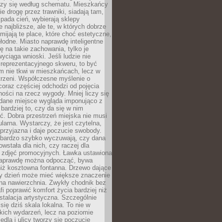
oczy się według schematu. Mieszkańcy
ie drogę przez trawniki, siadają tam,
 pada cień, wybierają sklepy
e najbliższe, ale te, w których dobrze
omijają te place, które choć estetyczne,
hłodne. Miasto naprawdę inteligentne
ię na takie zachowania, tylko je
wyciąga wnioski. Jeśli ludzie nie
 reprezentacyjnego skweru, to być
m nie tkwi w mieszkańcach, lecz w
trzeni. Współczesne myślenie o
coraz częściej odchodzi od pojęcia
ści na rzecz wygody. Mniej liczy się
 dane miejsce wygląda imponująco z
 bardziej to, czy da się w nim
ć. Dobra przestrzeń miejska nie musi
larna. Wystarczy, że jest czytelna,
przyjazna i daje poczucie swobody.
bardzo szybko wyczuwają, czy dana
owstała dla nich, czy raczej dla
 zdjęć promocyjnych. Ławka ustawiona
naprawdę można odpocząć, bywa
niż kosztowna fontanna. Drzewo dające
ny dzień może mieć większe znaczenie
na nawierzchnia. Zwykły chodnik bez
fi poprawić komfort życia bardziej niż
stalacja artystyczna. Szczególnie
 się dziś skala lokalna. To nie w
kich wydarzeń, lecz na poziomie
iedla i ulicy tworzy się poczucie