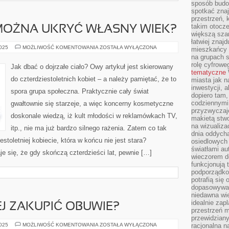
sposób budow
spotkać zna
przestrzeń, 
takim otocz
 MOŻNA UKRYĆ WŁASNY WIEK?
większą szan
łatwiej znaj
W
2025
MOŻLIWOŚĆ KOMENTOWANIA
ZOSTAŁA WYŁĄCZONA
mieszkańcy 
JAKI
na grupach s
SPOSÓB
MOŻNA
rolę cyfrowe
Jak dbać o dojrzałe ciało? Owy artykuł jest skierowany
UKRYĆ
tematyczne
WŁASNY
do czterdziestoletnich kobiet – a należy pamiętać, że to
miasta jak n
WIEK?
inwestycji, 
spora grupa społeczna. Praktycznie cały świat
dopiero tam,
codziennymi
gwałtownie się starzeje, a więc koncerny kosmetyczne
przyzwyczaje
doskonale wiedzą, iż kult młodości w reklamówkach TV,
makietą stwo
na wizualiza
itp., nie ma już bardzo silnego rażenia. Zatem co tak
dnia oddych
toletniej kobiecie, która w końcu nie jest stara?
osiedlowych 
światłami a
 się, że gdy skończą czterdzieści lat, pewnie […]
wieczorem do
funkcjonują t
podporządko
potrafią się
dopasowywać
niedawna wie
idealnie zap
EJ ZAKUPIĆ OBUWIE?
przestrzeń m
przewidziany
JAK
2025
MOŻLIWOŚĆ KOMENTOWANIA
ZOSTAŁA WYŁĄCZONA
racjonalna n