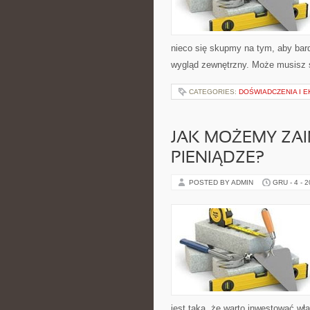
nieco się skupmy na tym, aby ba
wygląd zewnętrzny. Może musisz 
CATEGORIES:
DOŚWIADCZENIA I 
JAK MOŻEMY ZA
PIENIĄDZE?
POSTED BY ADMIN
GRU - 4 - 
jest taka, że warto inwestować w