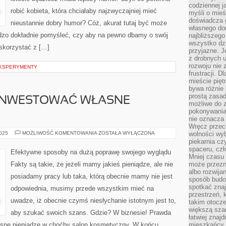
codziennej j
robić kobieta, która chciałaby najzwyczajniej mieć
myśli o mieś
doświadcza g
nieustannie dobry humor? Cóż, akurat tutaj być może
własnego do
rdzo dokładnie pomyśleć, czy aby na pewno dbamy o swój
najbliższego
wszystko dzi
skorzystać z […]
przyjazne. J
z drobnych u
rozwoju nie
EKSPERYMENTY
frustracji. D
mieście pię
bywa różnie 
prostą zasa
INWESTOWAĆ WŁASNE
możliwe do 
pokonywania 
nie oznacza 
Wręcz przec
JAK
2025
MOŻLIWOŚĆ KOMENTOWANIA
ZOSTAŁA WYŁĄCZONA
wolności wyb
MOŻEMY
piekarnia cz
ZAINWESTOWAĆ
spaceru, czł
WŁASNE
Efektywne sposoby na dużą poprawę swojego wyglądu
PIENIĄDZE?
Mniej czasu 
Fakty są takie, że jeżeli mamy jakieś pieniądze, ale nie
może przezn
albo rozwija
posiadamy pracy lub taka, którą obecnie mamy nie jest
sposób budow
spotkać zna
odpowiednia, musimy przede wszystkim mieć na
przestrzeń, 
uwadze, iż obecnie czymś niesłychanie istotnym jest to,
takim otocz
większą szan
aby szukać swoich szans. Gdzie? W biznesie! Prawda
łatwiej znaj
łasne pieniądze w choćby salon kosmetyczny. W końcu
mieszkańcy 