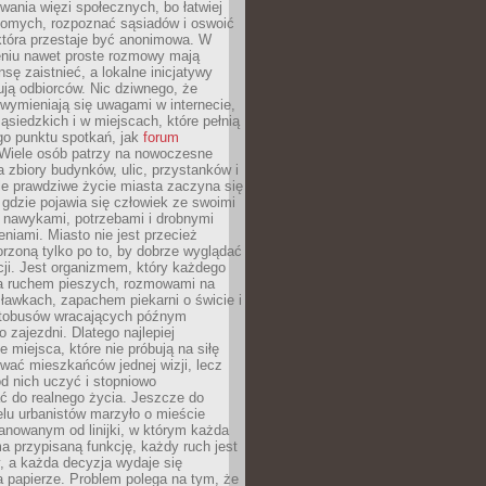
ania więzi społecznych, bo łatwiej
jomych, rozpoznać sąsiadów i oswoić
która przestaje być anonimowa. W
eniu nawet proste rozmowy mają
sę zaistnieć, a lokalne inicjatywy
dują odbiorców. Nic dziwnego, że
wymieniają się uwagami w internecie,
ąsiedzkich i w miejscach, które pełnią
go punktu spotkań, jak
forum
Wiele osób patrzy na nowoczesne
a zbiory budynków, ulic, przystanków i
ale prawdziwe życie miasta zaczyna się
 gdzie pojawia się człowiek ze swoimi
 nawykami, potrzebami i drobnymi
niami. Miasto nie jest przecież
rzoną tylko po to, by dobrze wyglądać
cji. Jest organizmem, który każdego
a ruchem pieszych, rozmowami na
ławkach, zapachem piekarni o świcie i
utobusów wracających późnym
 zajezdni. Dlatego najlepiej
e miejsca, które nie próbują na siłę
wać mieszkańców jednej wizji, lecz
 od nich uczyć i stopniowo
 do realnego życia. Jeszcze do
lu urbanistów marzyło o mieście
lanowanym od linijki, w którym każda
a przypisaną funkcję, każdy ruch jest
, a każda decyzja wydaje się
a papierze. Problem polega na tym, że