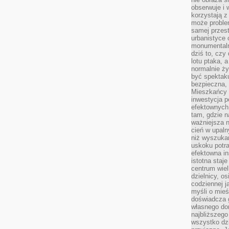
obserwuje i 
korzystają z
może proble
samej przes
urbanistyce 
monumentalno
dziś to, czy
lotu ptaka, a
normalnie ży
być spektaku
bezpieczna, 
Mieszkańcy 
inwestycja p
efektownych
tam, gdzie 
ważniejsza 
cień w upal
niż wyszuka
uskoku potra
efektowna in
istotna staje
centrum wiel
dzielnicy, os
codziennej j
myśli o mieś
doświadcza g
własnego do
najbliższego
wszystko dzi