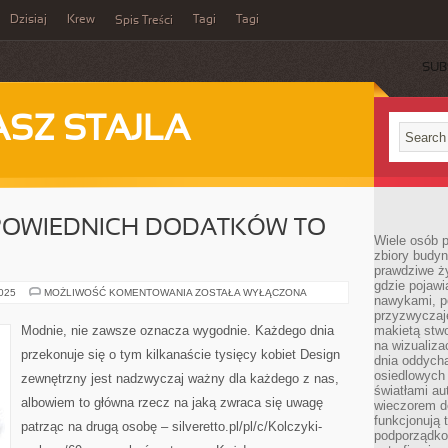
Dzisiaj
Krew
Tagi
Tagi
Spis Treści
SUB
ASZ STAJLA
POWIEDNICH DODATKÓW TO
Wiele osób 
zbiory budyn
prawdziwe ży
gdzie pojawi
KUPOWANIE
2025
MOŻLIWOŚĆ KOMENTOWANIA
ZOSTAŁA WYŁĄCZONA
nawykami, p
ODPOWIEDNICH
DODATKÓW
przyzwyczaje
TO
Modnie, nie zawsze oznacza wygodnie. Każdego dnia
makietą stwo
DUŻE
na wizualiza
przekonuje się o tym kilkanaście tysięcy kobiet Design
dnia oddych
osiedlowych 
zewnętrzny jest nadzwyczaj ważny dla każdego z nas,
światłami a
albowiem to główna rzecz na jaką zwraca się uwagę
wieczorem do
funkcjonują t
patrząc na drugą osobę – silveretto.pl/pl/c/Kolczyki-
podporządko