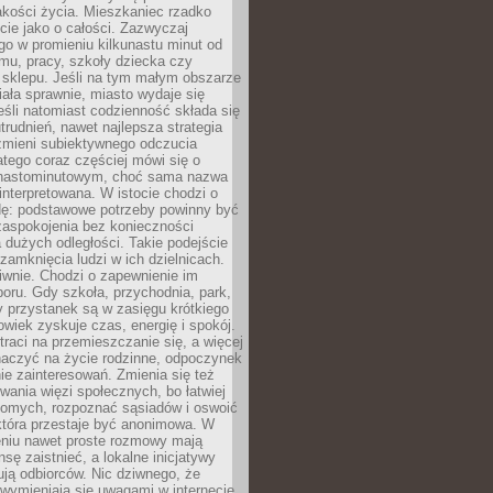
akości życia. Mieszkaniec rzadko
cie jako o całości. Zazwyczaj
o w promieniu kilkunastu minut od
mu, pracy, szkoły dziecka czy
 sklepu. Jeśli na tym małym obszarze
ała sprawnie, miasto wydaje się
eśli natomiast codzienność składa się
trudnień, nawet najlepsza strategia
 zmieni subiektywnego odczucia
latego coraz częściej mówi się o
tnastominutowym, choć sama nazwa
interpretowana. W istocie chodzi o
dę: podstawowe potrzeby powinny być
zaspokojenia bez konieczności
dużych odległości. Takie podejście
zamknięcia ludzi w ich dzielnicach.
iwnie. Chodzi o zapewnienie im
oru. Gdy szkoła, przychodnia, park,
y przystanek są w zasięgu krótkiego
owiek zyskuje czas, energię i spokój.
traci na przemieszczanie się, a więcej
aczyć na życie rodzinne, odpoczynek
nie zainteresowań. Zmienia się też
ania więzi społecznych, bo łatwiej
jomych, rozpoznać sąsiadów i oswoić
która przestaje być anonimowa. W
eniu nawet proste rozmowy mają
sę zaistnieć, a lokalne inicjatywy
dują odbiorców. Nic dziwnego, że
wymieniają się uwagami w internecie,