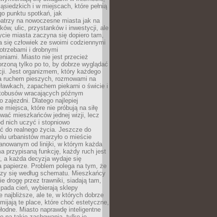
ąsiedzkich i w miejscach, które pełnią
go punktu spotkań, jak
patrzy na nowoczesne miasta jak na
ków, ulic, przystanków i inwestycji, ale
cie miasta zaczyna się dopiero tam,
a się człowiek ze swoimi codziennymi
otrzebami i drobnymi
niami. Miasto nie jest przecież
rzoną tylko po to, by dobrze wyglądać
cji. Jest organizmem, który każdego
a ruchem pieszych, rozmowami na
ławkach, zapachem piekarni o świcie i
utobusów wracających późnym
 zajezdni. Dlatego najlepiej
e miejsca, które nie próbują na siłę
wać mieszkańców jednej wizji, lecz
 od nich uczyć i stopniowo
 do realnego życia. Jeszcze do
lu urbanistów marzyło o mieście
lanowanym od linijki, w którym każda
a przypisaną funkcję, każdy ruch jest
, a każda decyzja wydaje się
a papierze. Problem polega na tym, że
oczy się według schematu. Mieszkańcy
ie drogę przez trawniki, siadają tam,
 pada cień, wybierają sklepy
e najbliższe, ale te, w których dobrze
omijają te place, które choć estetyczne,
hłodne. Miasto naprawdę inteligentne
ię na takie zachowania, tylko je