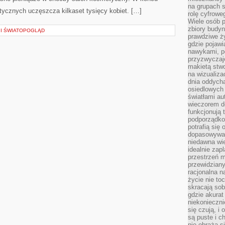
na grupach s
ycznych uczęszcza kilkaset tysięcy kobiet. […]
rolę cyfrowe
Wiele osób 
zbiory budyn
A I ŚWIATOPOGLĄD
prawdziwe ży
gdzie pojawi
nawykami, p
przyzwyczaje
makietą stwo
na wizualiza
dnia oddych
osiedlowych 
światłami a
wieczorem do
funkcjonują t
podporządko
potrafią się
dopasowywać
niedawna wie
idealnie zap
przestrzeń m
przewidziany
racjonalna n
życie nie t
skracają sob
gdzie akurat
niekonieczni
się czują, i 
są puste i c
nie obraża s