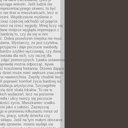
wyciąga wnioski. Jeśli ludzie nie
 reprezentacyjnego skweru, to być
m nie tkwi w mieszkańcach, lecz w
trzeni. Współczesne myślenie o
coraz częściej odchodzi od pojęcia
ści na rzecz wygody. Mniej liczy się
 dane miejsce wygląda imponująco z
 bardziej to, czy da się w nim
ć. Dobra przestrzeń miejska nie musi
larna. Wystarczy, że jest czytelna,
przyjazna i daje poczucie swobody.
bardzo szybko wyczuwają, czy dana
owstała dla nich, czy raczej dla
 zdjęć promocyjnych. Ławka ustawiona
naprawdę można odpocząć, bywa
niż kosztowna fontanna. Drzewo dające
ny dzień może mieć większe znaczenie
na nawierzchnia. Zwykły chodnik bez
fi poprawić komfort życia bardziej niż
stalacja artystyczna. Szczególnie
 się dziś skala lokalna. To nie w
kich wydarzeń, lecz na poziomie
iedla i ulicy tworzy się poczucie
akości życia. Mieszkaniec rzadko
cie jako o całości. Zazwyczaj
o w promieniu kilkunastu minut od
mu, pracy, szkoły dziecka czy
 sklepu. Jeśli na tym małym obszarze
ała sprawnie, miasto wydaje się