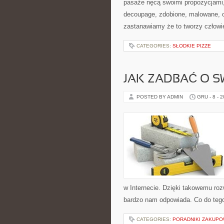
pasaże nęcą swoimi propozycjami,
decoupage, zdobione, malowane, o
zastanawiamy że to tworzy człowie
CATEGORIES:
SŁODKIE PIZZE
JAK ZADBAĆ O S
POSTED BY ADMIN
GRU - 8 - 
w Internecie. Dzięki takowemu roz
bardzo nam odpowiada. Co do tego 
CATEGORIES:
PORADNIKI ZAKUP