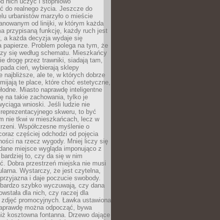
 od nich uczyć i stopniowo
 do realnego życia. Jeszcze do
lu urbanistów marzyło o mieście
lanowanym od linijki, w którym każda
a przypisaną funkcję, każdy ruch jest
, a każda decyzja wydaje się
a papierze. Problem polega na tym, że
oczy się według schematu. Mieszkańcy
ie drogę przez trawniki, siadają tam,
 pada cień, wybierają sklepy
e najbliższe, ale te, w których dobrze
omijają te place, które choć estetyczne,
hłodne. Miasto naprawdę inteligentne
ię na takie zachowania, tylko je
wyciąga wnioski. Jeśli ludzie nie
 reprezentacyjnego skweru, to być
m nie tkwi w mieszkańcach, lecz w
trzeni. Współczesne myślenie o
coraz częściej odchodzi od pojęcia
ści na rzecz wygody. Mniej liczy się
 dane miejsce wygląda imponująco z
 bardziej to, czy da się w nim
ć. Dobra przestrzeń miejska nie musi
larna. Wystarczy, że jest czytelna,
przyjazna i daje poczucie swobody.
bardzo szybko wyczuwają, czy dana
owstała dla nich, czy raczej dla
 zdjęć promocyjnych. Ławka ustawiona
naprawdę można odpocząć, bywa
niż kosztowna fontanna. Drzewo dające