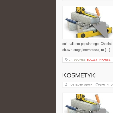
coś całkiem popularnego. Chociaż
obuwie drogą internetową, to […]
CATEGORIES:
BUDŻET I FINANSE
KOSMETYKI
POSTED BY ADMIN
GRU - 4 - 