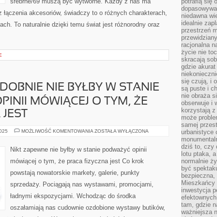
srebrne/69 muszą być wytworne. Każdy z nas ma
potrafią się
dopasowywać
az łączenia akcesoriów, świadczy to o różnych charakterach,
niedawna wie
idealnie zap
ach. To naturalnie dzięki temu świat jest różnorodny oraz
przestrzeń m
przewidziany
racjonalna n
życie nie t
E
skracają sob
gdzie akurat
niekonieczni
się czują, i 
OBNIE NIE BYŁBY W STANIE
są puste i c
nie obraża s
INII MÓWIĄCEJ O TYM, ŻE
obserwuje i 
korzystają z
 JEST
może proble
samej przes
NIKT
2025
MOŻLIWOŚĆ KOMENTOWANIA
ZOSTAŁA WYŁĄCZONA
urbanistyce 
PRAWDOPODOBNIE
monumentalno
NIE
dziś to, czy
BYŁBY
Nikt zapewne nie byłby w stanie podważyć opinii
W
lotu ptaka, a
STANIE
mówiącej o tym, że praca fizyczna jest Co krok
normalnie ży
NADSZARPNĄĆ
być spektaku
OPINII
powstają nowatorskie markety, galerie, punkty
MÓWIĄCEJ
bezpieczna, 
O
Mieszkańcy 
sprzedaży. Pociągają nas wystawami, promocjami,
TYM,
ŻE
inwestycja p
PRACA
ładnymi ekspozycjami. Wchodząc do środka
efektownych
FIZYCZNA
tam, gdzie 
JEST
oszałamiają nas cudownie ozdobione wystawy butików,
ważniejsza 