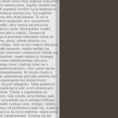
ny dzień może mieć większe znaczenie
na nawierzchnia. Zwykły chodnik bez
fi poprawić komfort życia bardziej niż
stalacja artystyczna. Szczególnie
 się dziś skala lokalna. To nie w
kich wydarzeń, lecz na poziomie
iedla i ulicy tworzy się poczucie
akości życia. Mieszkaniec rzadko
cie jako o całości. Zazwyczaj
o w promieniu kilkunastu minut od
mu, pracy, szkoły dziecka czy
 sklepu. Jeśli na tym małym obszarze
ała sprawnie, miasto wydaje się
eśli natomiast codzienność składa się
trudnień, nawet najlepsza strategia
 zmieni subiektywnego odczucia
latego coraz częściej mówi się o
tnastominutowym, choć sama nazwa
interpretowana. W istocie chodzi o
dę: podstawowe potrzeby powinny być
zaspokojenia bez konieczności
dużych odległości. Takie podejście
zamknięcia ludzi w ich dzielnicach.
iwnie. Chodzi o zapewnienie im
oru. Gdy szkoła, przychodnia, park,
y przystanek są w zasięgu krótkiego
owiek zyskuje czas, energię i spokój.
traci na przemieszczanie się, a więcej
aczyć na życie rodzinne, odpoczynek
nie zainteresowań. Zmienia się też