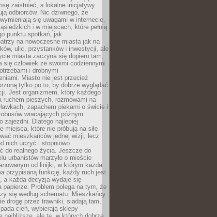
sę zaistnieć, a lokalne inicjatywy
dują odbiorców. Nic dziwnego, że
wymieniają się uwagami w internecie,
ąsiedzkich i w miejscach, które pełnią
go punktu spotkań, jak
patrzy na nowoczesne miasta jak na
ków, ulic, przystanków i inwestycji, ale
cie miasta zaczyna się dopiero tam,
a się człowiek ze swoimi codziennymi
otrzebami i drobnymi
niami. Miasto nie jest przecież
rzoną tylko po to, by dobrze wyglądać
cji. Jest organizmem, który każdego
a ruchem pieszych, rozmowami na
ławkach, zapachem piekarni o świcie i
utobusów wracających późnym
 zajezdni. Dlatego najlepiej
e miejsca, które nie próbują na siłę
wać mieszkańców jednej wizji, lecz
 od nich uczyć i stopniowo
 do realnego życia. Jeszcze do
lu urbanistów marzyło o mieście
lanowanym od linijki, w którym każda
a przypisaną funkcję, każdy ruch jest
, a każda decyzja wydaje się
a papierze. Problem polega na tym, że
oczy się według schematu. Mieszkańcy
ie drogę przez trawniki, siadają tam,
 pada cień, wybierają sklepy
e najbliższe, ale te, w których dobrze