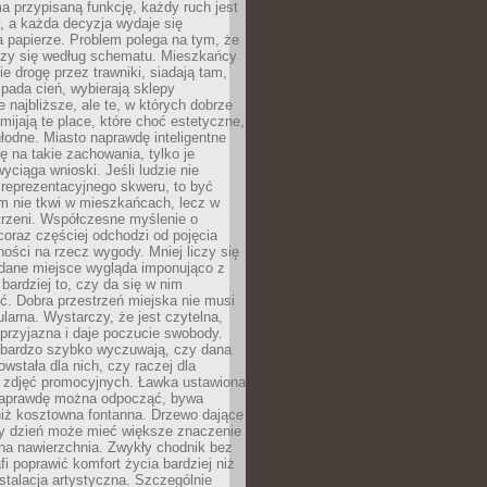
a przypisaną funkcję, każdy ruch jest
, a każda decyzja wydaje się
a papierze. Problem polega na tym, że
oczy się według schematu. Mieszkańcy
ie drogę przez trawniki, siadają tam,
 pada cień, wybierają sklepy
e najbliższe, ale te, w których dobrze
omijają te place, które choć estetyczne,
hłodne. Miasto naprawdę inteligentne
ię na takie zachowania, tylko je
wyciąga wnioski. Jeśli ludzie nie
 reprezentacyjnego skweru, to być
m nie tkwi w mieszkańcach, lecz w
trzeni. Współczesne myślenie o
coraz częściej odchodzi od pojęcia
ści na rzecz wygody. Mniej liczy się
 dane miejsce wygląda imponująco z
 bardziej to, czy da się w nim
ć. Dobra przestrzeń miejska nie musi
larna. Wystarczy, że jest czytelna,
przyjazna i daje poczucie swobody.
bardzo szybko wyczuwają, czy dana
owstała dla nich, czy raczej dla
 zdjęć promocyjnych. Ławka ustawiona
naprawdę można odpocząć, bywa
niż kosztowna fontanna. Drzewo dające
ny dzień może mieć większe znaczenie
na nawierzchnia. Zwykły chodnik bez
fi poprawić komfort życia bardziej niż
stalacja artystyczna. Szczególnie