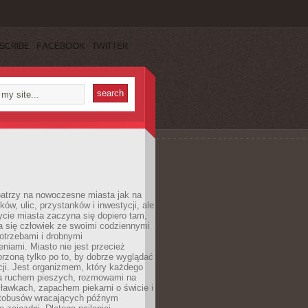
SCRIBE
FACEBOOK
TWITTER
patrzy na nowoczesne miasta jak na
ków, ulic, przystanków i inwestycji, ale
cie miasta zaczyna się dopiero tam,
a się człowiek ze swoimi codziennymi
otrzebami i drobnymi
niami. Miasto nie jest przecież
rzoną tylko po to, by dobrze wyglądać
cji. Jest organizmem, który każdego
a ruchem pieszych, rozmowami na
ławkach, zapachem piekarni o świcie i
utobusów wracających późnym