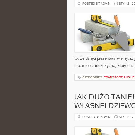
POSTED BY ADMIN
STY - 2 - 2
to, że dzięki prezentowi wiemy, i
może robić mężczyzna, który chcia
CATEGORIES:
TRANSPORT PUBLIC
JAK DUŻO TANIE
WŁASNEJ DZIEW
POSTED BY ADMIN
STY - 2 - 2