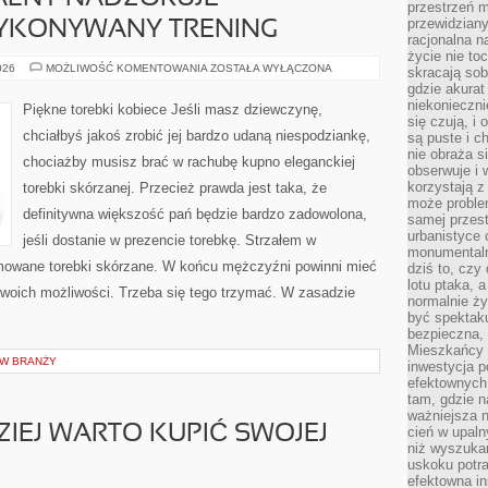
przestrzeń m
przewidziany
YKONYWANY TRENING
racjonalna n
życie nie t
TRENER
026
MOŻLIWOŚĆ KOMENTOWANIA
ZOSTAŁA WYŁĄCZONA
skracają sob
PERSONALNY
gdzie akurat
NADZORUJE
PRAWIDŁOWO
niekonieczni
Piękne torebki kobiece Jeśli masz dziewczynę,
WYKONYWANY
się czują, i 
TRENING
chciałbyś jakoś zrobić jej bardzo udaną niespodziankę,
są puste i c
nie obraża s
chociażby musisz brać w rachubę kupno eleganckiej
obserwuje i 
korzystają z
torebki skórzanej. Przecież prawda jest taka, że
może proble
definitywna większość pań będzie bardzo zadowolona,
samej przes
urbanistyce 
jeśli dostanie w prezencie torebkę. Strzałem w
monumentalno
omowane torebki skórzane. W końcu mężczyźni powinni mieć
dziś to, czy
lotu ptaka, a
swoich możliwości. Trzeba się tego trzymać. W zasadzie
normalnie ży
być spektaku
bezpieczna, 
Mieszkańcy 
 W BRANŻY
inwestycja p
efektownych
tam, gdzie 
ważniejsza 
ZIEJ WARTO KUPIĆ SWOJEJ
cień w upal
niż wyszuka
uskoku potra
efektowna in