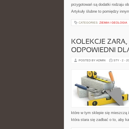
przygotowań są dodatki rodzaju ob
Artykuły ślubne to pomiędzy innym
CATEGORIES:
ZIEMIA I GEOLOGIA
KOLEKCJE ZARA
ODPOWIEDNI DLA
POSTED BY ADMIN
STY - 2 - 2
które w tym sklepie się mieszczą i
która stara się zadbać o to, aby k