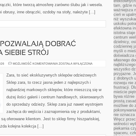
efektownych
rączki, które tworzą atmosferę zarówno ślubu jak i wesela.
tam, gdzie 
ważniejsza 
i obrusy, inne obrączki, ozdoby na stoły, należyte […]
cień w upal
niż wyszuka
uskoku potra
efektowna in
istotna staje
centrum wiel
dzielnicy, os
, POZWALAJĄ DOBRAĆ
codziennej j
myśli o mieś
 SIEBIE STRÓJ
doświadcza g
własnego do
KOLEKCJE
026
MOŻLIWOŚĆ KOMENTOWANIA
ZOSTAŁA WYŁĄCZONA
najbliższego
ZARA,
wszystko dzi
POZWALAJĄ
przyjazne. J
DOBRAĆ
Zara, to sieć ekskluzywnych sklepów odzieżowych
ODPOWIEDNI
z drobnych u
DLA
Sklep zara, to rzecz jasna jeden z najlepszych i
rozwoju nie
SIEBIE
STRÓJ
frustracji. D
najbardziej markowych sklepów, które mieszczą się w
mieście pię
bywa różnie 
dużej ilości galerii i centrum handlowych, skierowanych
prostą zasa
do sprzedaży odzieży. Sklep zara już nawet wystrojem
możliwe do 
pokonywania 
zachęca do wejścia i zaznajomienia się z produktami,
nie oznacza 
 są oferowane klientom. Jest to sklep firmy hiszpańskiej,
Wręcz przec
wolności wyb
ażda kolejna kolekcja […]
piekarnia cz
spaceru, czł