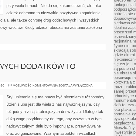
wieczorem do
funkcjonują t
przy wielu firmach. Nie da się zakamuflować, ale taka
podporządko
odzież ochronna to niezwykle pozytywne zagadnienie,
potrafią się
dopasowywać
ę ciała, ale także ochronę dróg oddechowych i wszystkich
niedawna wie
rowy wrocław. Kiedy odzież robocza nie zostanie założona
idealnie zap
przestrzeń m
przewidziany
racjonalna n
życie nie t
skracają sob
gdzie akurat
niekonieczni
się czują, i 
IWYCH DODATKÓW TO
są puste i c
nie obraża s
obserwuje i 
korzystają z
ZAKUPY
026
MOŻLIWOŚĆ KOMENTOWANIA
ZOSTAŁA WYŁĄCZONA
może proble
WŁAŚCIWYCH
samej przes
DODATKÓW
TO
urbanistyce 
Styl ubierania się ma prawo być niezmiernie różnorodny
ISTOTNE
monumentalno
Dzień ślubu jest dla wielu z nas najważniejszym, czy
dziś to, czy
lotu ptaka, a
też jednym z najistotniejszych dni w życiu. Dlatego tak
normalnie ży
być spektaku
dużą wagę przykładamy do tego, aby wszystko w tym
bezpieczna, 
nadzwyczajnym dniu było imponujące, przewidywalne
Mieszkańcy 
inwestycja p
oraz zorganizowane. Ważnym aspektem wszelkich