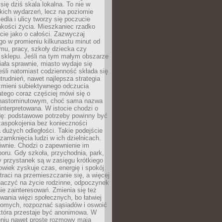
 się dziś skala lokalna. To nie w
kich wydarzeń, lecz na poziomie
iedla i ulicy tworzy się poczucie
akości życia. Mieszkaniec rzadko
cie jako o całości. Zazwyczaj
o w promieniu kilkunastu minut od
mu, pracy, szkoły dziecka czy
 sklepu. Jeśli na tym małym obszarze
ała sprawnie, miasto wydaje się
eśli natomiast codzienność składa się
trudnień, nawet najlepsza strategia
 zmieni subiektywnego odczucia
latego coraz częściej mówi się o
tnastominutowym, choć sama nazwa
interpretowana. W istocie chodzi o
dę: podstawowe potrzeby powinny być
zaspokojenia bez konieczności
dużych odległości. Takie podejście
zamknięcia ludzi w ich dzielnicach.
iwnie. Chodzi o zapewnienie im
oru. Gdy szkoła, przychodnia, park,
y przystanek są w zasięgu krótkiego
owiek zyskuje czas, energię i spokój.
traci na przemieszczanie się, a więcej
aczyć na życie rodzinne, odpoczynek
nie zainteresowań. Zmienia się też
ania więzi społecznych, bo łatwiej
jomych, rozpoznać sąsiadów i oswoić
która przestaje być anonimowa. W
eniu nawet proste rozmowy mają