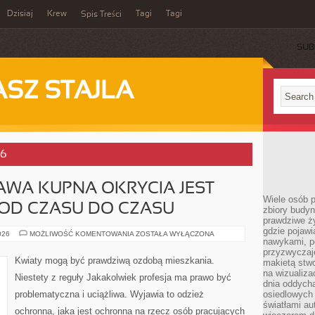
Dzisiaj
Krew
Tagi
Tagi
Spis Treści
SUB
ASZ STAJLA
26
AWA KUPNA OKRYCIA JEST
Wiele osób 
 OD CZASU DO CZASU
zbiory budyn
prawdziwe ży
gdzie pojawi
NIE
026
MOŻLIWOŚĆ KOMENTOWANIA
ZOSTAŁA WYŁĄCZONA
nawykami, p
ZAWSZE
SPRAWA
przyzwyczaje
KUPNA
Kwiaty mogą być prawdziwą ozdobą mieszkania.
makietą stwo
OKRYCIA
JEST
na wizualiza
Niestety z reguły Jakakolwiek profesja ma prawo być
PRZEKONUJĄCA.
dnia oddych
OD
problematyczna i uciążliwa. Wyjawia to odzież
osiedlowych 
CZASU
DO
światłami a
ochronna, jaka jest ochronna na rzecz osób pracujących
CZASU