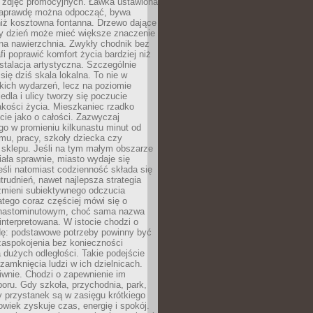
 zdjęć promocyjnych. Ławka ustawiona
naprawdę można odpocząć, bywa
niż kosztowna fontanna. Drzewo dające
ny dzień może mieć większe znaczenie
na nawierzchnia. Zwykły chodnik bez
fi poprawić komfort życia bardziej niż
stalacja artystyczna. Szczególnie
 się dziś skala lokalna. To nie w
kich wydarzeń, lecz na poziomie
iedla i ulicy tworzy się poczucie
akości życia. Mieszkaniec rzadko
cie jako o całości. Zazwyczaj
o w promieniu kilkunastu minut od
mu, pracy, szkoły dziecka czy
 sklepu. Jeśli na tym małym obszarze
ała sprawnie, miasto wydaje się
eśli natomiast codzienność składa się
trudnień, nawet najlepsza strategia
 zmieni subiektywnego odczucia
latego coraz częściej mówi się o
tnastominutowym, choć sama nazwa
interpretowana. W istocie chodzi o
dę: podstawowe potrzeby powinny być
zaspokojenia bez konieczności
dużych odległości. Takie podejście
zamknięcia ludzi w ich dzielnicach.
iwnie. Chodzi o zapewnienie im
oru. Gdy szkoła, przychodnia, park,
y przystanek są w zasięgu krótkiego
owiek zyskuje czas, energię i spokój.