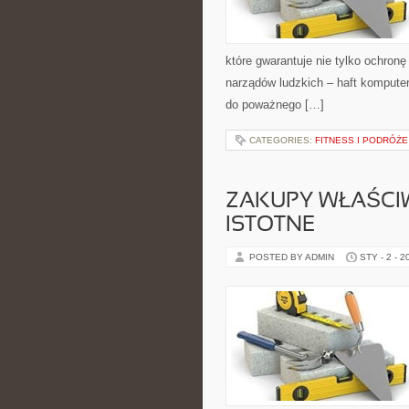
które gwarantuje nie tylko ochron
narządów ludzkich – haft kompute
do poważnego […]
CATEGORIES:
FITNESS I PODRÓŻE
ZAKUPY WŁAŚC
ISTOTNE
POSTED BY ADMIN
STY - 2 - 2