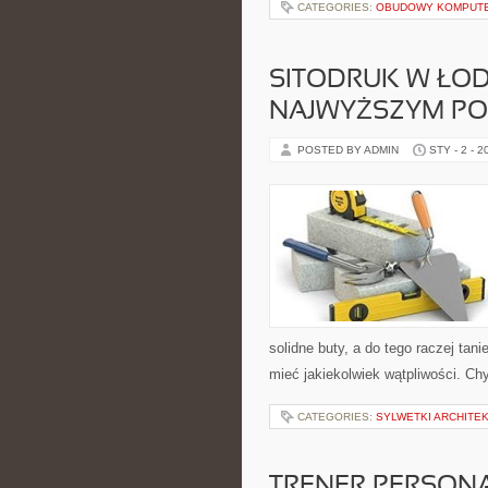
CATEGORIES:
OBUDOWY KOMPUT
SITODRUK W ŁOD
NAJWYŻSZYM PO
POSTED BY ADMIN
STY - 2 - 2
solidne buty, a do tego raczej tani
mieć jakiekolwiek wątpliwości. Ch
CATEGORIES:
SYLWETKI ARCHITE
TRENER PERSON