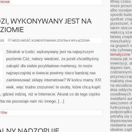
Mniej czasu 
EROWE
może przezn
albo rozwija
sposób budow
spotkać zna
ZI, WYKONYWANY JEST NA
przestrzeń, 
takim otocz
ZIOMIE
większą szan
łatwiej znaj
SITODRUK
026
MOŻLIWOŚĆ KOMENTOWANIA
ZOSTAŁA WYŁĄCZONA
mieszkańcy 
W
na grupach s
ŁODZI,
rolę cyfrowe
WYKONYWANY
Sitodruk w Łodzi, wykonywany jest na najwyższym
JEST
tematyczne
NA
poziomie Cóż, należy wiedzieć, że jeżeli chcielibyśmy
miasta jak n
NAJWYŻSZYM
inwestycji, 
POZIOMIE
zakupić dla siebie przykładowo martensy, to może
dopiero tam,
codziennymi
najzwyczajniej w świecie powinny nieco bardziej nas
przyzwyczaje
zainteresować sklepy internetowe? W końcu mamy XXI
makietą stwo
na wizualiza
wiek, więc trudno zrozumieć te osoby, które chcą kupić
dnia oddych
e, gdzieś indziej, niż w Internecie. Akurat co do tego ciężko
osiedlowych 
światłami a
yba nie pozostaje nam nic innego, […]
wieczorem do
funkcjonują t
podporządko
KTÓW
potrafią się
dopasowywać
niedawna wie
idealnie zap
ALNY NADZORUJE