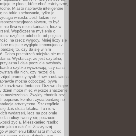
omijają te place, które choć estetyczne,
hłodne. Miasto naprawdę inteligentne
ię na takie zachowania, tylko je
wyciąga wnioski. Jeśli ludzie nie
 reprezentacyjnego skweru, to być
m nie tkwi w mieszkańcach, lecz w
trzeni. Współczesne myślenie o
coraz częściej odchodzi od pojęcia
ści na rzecz wygody. Mniej liczy się
 dane miejsce wygląda imponująco z
 bardziej to, czy da się w nim
ć. Dobra przestrzeń miejska nie musi
larna. Wystarczy, że jest czytelna,
przyjazna i daje poczucie swobody.
bardzo szybko wyczuwają, czy dana
owstała dla nich, czy raczej dla
 zdjęć promocyjnych. Ławka ustawiona
naprawdę można odpocząć, bywa
niż kosztowna fontanna. Drzewo dające
ny dzień może mieć większe znaczenie
na nawierzchnia. Zwykły chodnik bez
fi poprawić komfort życia bardziej niż
stalacja artystyczna. Szczególnie
 się dziś skala lokalna. To nie w
kich wydarzeń, lecz na poziomie
iedla i ulicy tworzy się poczucie
akości życia. Mieszkaniec rzadko
cie jako o całości. Zazwyczaj
o w promieniu kilkunastu minut od
mu, pracy, szkoły dziecka czy