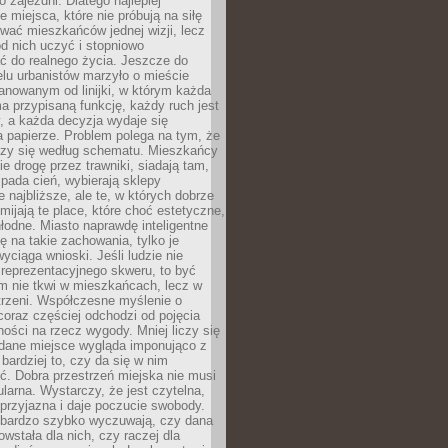
 zajezdni. Dlatego najlepiej
e miejsca, które nie próbują na siłę
wać mieszkańców jednej wizji, lecz
 od nich uczyć i stopniowo
 do realnego życia. Jeszcze do
lu urbanistów marzyło o mieście
lanowanym od linijki, w którym każda
a przypisaną funkcję, każdy ruch jest
, a każda decyzja wydaje się
a papierze. Problem polega na tym, że
oczy się według schematu. Mieszkańcy
ie drogę przez trawniki, siadają tam,
 pada cień, wybierają sklepy
e najbliższe, ale te, w których dobrze
omijają te place, które choć estetyczne,
hłodne. Miasto naprawdę inteligentne
ię na takie zachowania, tylko je
wyciąga wnioski. Jeśli ludzie nie
 reprezentacyjnego skweru, to być
m nie tkwi w mieszkańcach, lecz w
trzeni. Współczesne myślenie o
coraz częściej odchodzi od pojęcia
ści na rzecz wygody. Mniej liczy się
 dane miejsce wygląda imponująco z
 bardziej to, czy da się w nim
ć. Dobra przestrzeń miejska nie musi
larna. Wystarczy, że jest czytelna,
przyjazna i daje poczucie swobody.
bardzo szybko wyczuwają, czy dana
owstała dla nich, czy raczej dla