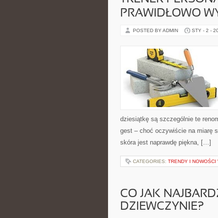
PRAWIDŁOWO W
POSTED BY ADMIN
STY - 2 - 2
dziesiątkę są szczególnie te ren
gest – choć oczywiście na miarę 
skóra jest naprawdę piękna, […]
CATEGORIES:
TRENDY I NOWOŚCI
CO JAK NAJBARD
DZIEWCZYNIE?