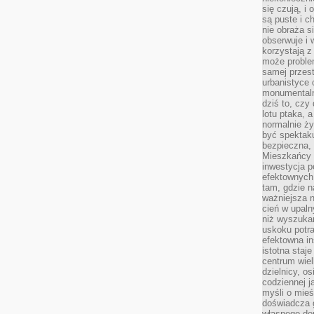
się czują, i 
są puste i c
nie obraża s
obserwuje i 
korzystają z
może proble
samej przes
urbanistyce 
monumentalno
dziś to, czy
lotu ptaka, a
normalnie ży
być spektaku
bezpieczna, 
Mieszkańcy 
inwestycja p
efektownych
tam, gdzie 
ważniejsza 
cień w upal
niż wyszuka
uskoku potra
efektowna in
istotna staje
centrum wiel
dzielnicy, os
codziennej j
myśli o mieś
doświadcza g
własnego do