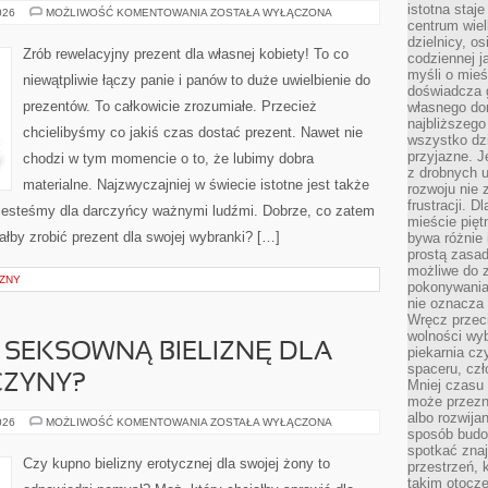
istotna staje
CO
026
MOŻLIWOŚĆ KOMENTOWANIA
ZOSTAŁA WYŁĄCZONA
JAK
centrum wiel
NAJBARDZIEJ
dzielnicy, os
WARTO
Zrób rewelacyjny prezent dla własnej kobiety! To co
codziennej j
KUPIĆ
SWOJEJ
myśli o mieś
niewątpliwie łączy panie i panów to duże uwielbienie do
DZIEWCZYNIE?
doświadcza g
prezentów. To całkowicie zrozumiałe. Przecież
własnego do
najbliższego
chcielibyśmy co jakiś czas dostać prezent. Nawet nie
wszystko dzi
przyjazne. J
chodzi w tym momencie o to, że lubimy dobra
z drobnych u
materialne. Najzwyczajniej w świecie istotne jest także
rozwoju nie
frustracji. D
ż jesteśmy dla darczyńcy ważnymi ludźmi. Dobrze, co zatem
mieście pię
łby zrobić prezent dla swojej wybranki? […]
bywa różnie 
prostą zasa
możliwe do 
ZNY
pokonywania 
nie oznacza 
Wręcz przec
wolności wyb
J SEKSOWNĄ BIELIZNĘ DLA
piekarnia cz
spaceru, czł
CZYNY?
Mniej czasu 
może przezn
albo rozwija
JAK
026
MOŻLIWOŚĆ KOMENTOWANIA
ZOSTAŁA WYŁĄCZONA
sposób budow
DUŻO
TANIEJ
spotkać zna
SEKSOWNĄ
Czy kupno bielizny erotycznej dla swojej żony to
przestrzeń, 
BIELIZNĘ
DLA
takim otocz