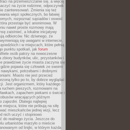
traci na przemieszczanie się, a więcej
aczyć na życie rodzinne, odpoczynek
nie zainteresowań. Zmienia się też
ania więzi społecznych, bo łatwiej
jomych, rozpoznać sąsiadów i oswoić
która przestaje być anonimowa. W
eniu nawet proste rozmowy mają
sę zaistnieć, a lokalne inicjatywy
dują odbiorców. Nic dziwnego, że
wymieniają się uwagami w internecie,
ąsiedzkich i w miejscach, które pełnią
go punktu spotkań, jak
forum
Wiele osób patrzy na nowoczesne
a zbiory budynków, ulic, przystanków i
ale prawdziwe życie miasta zaczyna się
 gdzie pojawia się człowiek ze swoimi
 nawykami, potrzebami i drobnymi
niami. Miasto nie jest przecież
rzoną tylko po to, by dobrze wyglądać
cji. Jest organizmem, który każdego
a ruchem pieszych, rozmowami na
ławkach, zapachem piekarni o świcie i
utobusów wracających późnym
 zajezdni. Dlatego najlepiej
e miejsca, które nie próbują na siłę
wać mieszkańców jednej wizji, lecz
 od nich uczyć i stopniowo
 do realnego życia. Jeszcze do
lu urbanistów marzyło o mieście
lanowanym od linijki, w którym każda