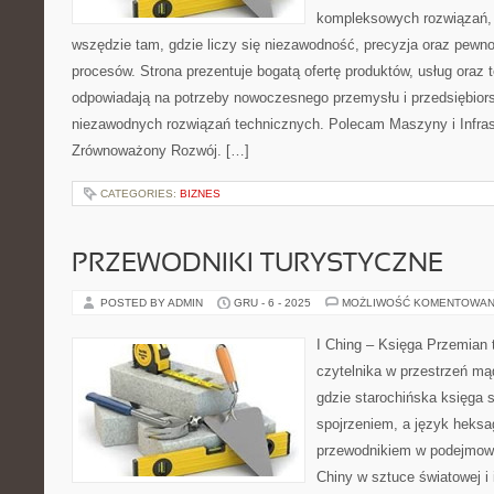
kompleksowych rozwiązań, 
wszędzie tam, gdzie liczy się niezawodność, precyzja oraz pe
procesów. Strona prezentuje bogatą ofertę produktów, usług oraz t
odpowiadają na potrzeby nowoczesnego przemysłu i przedsiębior
niezawodnych rozwiązań technicznych. Polecam Maszyny i Infrast
Zrównoważony Rozwój. […]
CATEGORIES:
BIZNES
PRZEWODNIKI TURYSTYCZNE
POSTED BY ADMIN
GRU - 6 - 2025
MOŻLIWOŚĆ KOMENTOWAN
I Ching – Księga Przemian t
czytelnika w przestrzeń mą
gdzie starochińska księga 
spojrzeniem, a język heks
przewodnikiem w podejmowa
Chiny w sztuce światowej i 