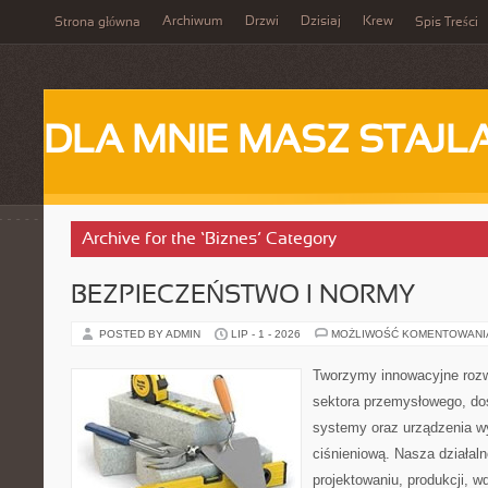
Archiwum
Drzwi
Dzisiaj
Krew
Strona główna
Spis Treści
DLA MNIE MASZ STAJL
Archive for the ‘Biznes’ Category
BEZPIECZEŃSTWO I NORMY
POSTED BY ADMIN
LIP - 1 - 2026
MOŻLIWOŚĆ KOMENTOWAN
Tworzymy innowacyjne rozw
sektora przemysłowego, dos
systemy oraz urządzenia w
ciśnieniową. Nasza działaln
projektowaniu, produkcji, w