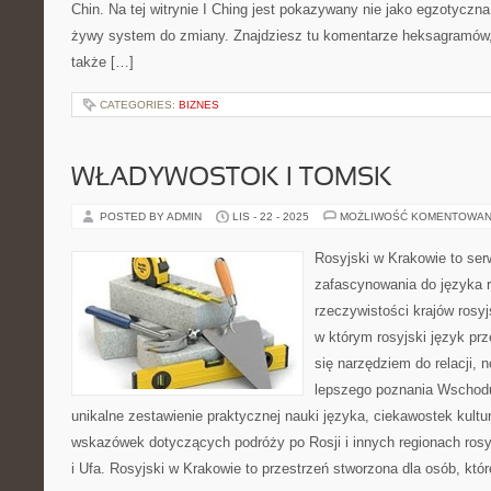
Chin. Na tej witrynie I Ching jest pokazywany nie jako egzotyczna
żywy system do zmiany. Znajdziesz tu komentarze heksagramów, 
także […]
CATEGORIES:
BIZNES
WŁADYWOSTOK I TOMSK
POSTED BY ADMIN
LIS - 22 - 2025
MOŻLIWOŚĆ KOMENTOWAN
Rosyjski w Krakowie to serw
zafascynowania do języka r
rzeczywistości krajów rosy
w którym rosyjski język prze
się narzędziem do relacji, 
lepszego poznania Wschodu.
unikalne zestawienie praktycznej nauki języka, ciekawostek kult
wskazówek dotyczących podróży po Rosji i innych regionach ros
i Ufa. Rosyjski w Krakowie to przestrzeń stworzona dla osób, któ