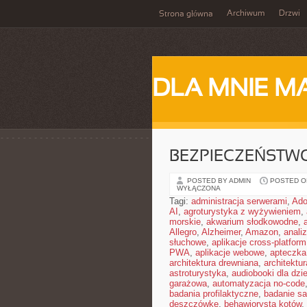
Archiwum
Drzwi
Strona główna
DLA MNIE M
BEZPIECZEŃSTW
POSTED BY ADMIN
POSTED ON 
WYŁĄCZONA
Tagi:
administracja serwerami
,
Ad
AI
,
agroturystyka z wyżywieniem
,
morskie
,
akwarium słodkowodne
,
Allegro
,
Alzheimer
,
Amazon
,
anali
słuchowe
,
aplikacje cross-platform
PWA
,
aplikacje webowe
,
apteczka
architektura drewniana
,
architektu
astroturystyka
,
audiobooki dla dzie
garażowa
,
automatyzacja no-code
badania profilaktyczne
,
badanie sa
deszczówkę
,
behawiorysta kotów
,