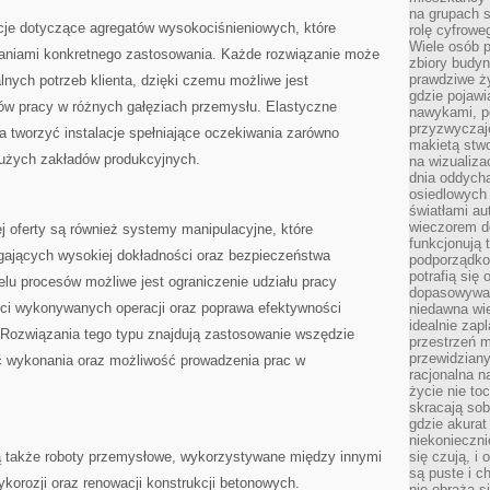
na grupach s
cje dotyczące agregatów wysokociśnieniowych, które
rolę cyfrowe
Wiele osób 
aniami konkretnego zastosowania. Każde rozwiązanie może
zbiory budyn
prawdziwe ży
nych potrzeb klienta, dzięki czemu możliwe jest
gdzie pojawi
ów pracy w różnych gałęziach przemysłu. Elastyczne
nawykami, p
przyzwyczaje
a tworzyć instalacje spełniające oczekiwania zarówno
makietą stwo
i dużych zakładów produkcyjnych.
na wizualiza
dnia oddych
osiedlowych 
światłami a
wieczorem do
 oferty są również systemy manipulacyjne, które
funkcjonują t
gających wysokiej dokładności oraz bezpieczeństwa
podporządko
potrafią się
ielu procesów możliwe jest ograniczenie udziału pracy
dopasowywać
ści wykonywanych operacji oraz poprawa efektywności
niedawna wie
idealnie zap
 Rozwiązania tego typu znajdują zastosowanie wszędzie
przestrzeń m
przewidziany
ść wykonania oraz możliwość prowadzenia prac w
racjonalna n
życie nie t
skracają sob
gdzie akurat
niekonieczni
 także roboty przemysłowe, wykorzystywane między innymi
się czują, i 
są puste i c
ykorozji oraz renowacji konstrukcji betonowych.
nie obraża s