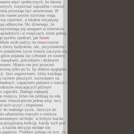
ania więzi społecznych, bo łatwiej
jomych, rozpoznać sąsiadów i oswoić
która przestaje być anonimowa. W
eniu nawet proste rozmowy mają
sę zaistnieć, a lokalne inicjatywy
dują odbiorców. Nic dziwnego, że
wymieniają się uwagami w internecie,
ąsiedzkich i w miejscach, które pełnią
go punktu spotkań, jak
forum
Wiele osób patrzy na nowoczesne
a zbiory budynków, ulic, przystanków i
ale prawdziwe życie miasta zaczyna się
 gdzie pojawia się człowiek ze swoimi
 nawykami, potrzebami i drobnymi
niami. Miasto nie jest przecież
rzoną tylko po to, by dobrze wyglądać
cji. Jest organizmem, który każdego
a ruchem pieszych, rozmowami na
ławkach, zapachem piekarni o świcie i
utobusów wracających późnym
 zajezdni. Dlatego najlepiej
e miejsca, które nie próbują na siłę
wać mieszkańców jednej wizji, lecz
 od nich uczyć i stopniowo
 do realnego życia. Jeszcze do
lu urbanistów marzyło o mieście
lanowanym od linijki, w którym każda
a przypisaną funkcję, każdy ruch jest
, a każda decyzja wydaje się
a papierze. Problem polega na tym, że