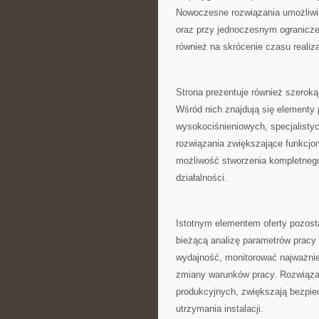
Nowoczesne rozwiązania umożliwi
oraz przy jednoczesnym ogranicze
również na skrócenie czasu realiz
Strona prezentuje również szerok
Wśród nich znajdują się elementy
wysokociśnieniowych, specjalisty
rozwiązania zwiększające funkcjo
możliwość stworzenia kompletneg
działalności.
Istotnym elementem oferty pozosta
bieżącą analizę parametrów pracy
wydajność, monitorować najważni
zmiany warunków pracy. Rozwiązan
produkcyjnych, zwiększają bezpie
utrzymania instalacji.