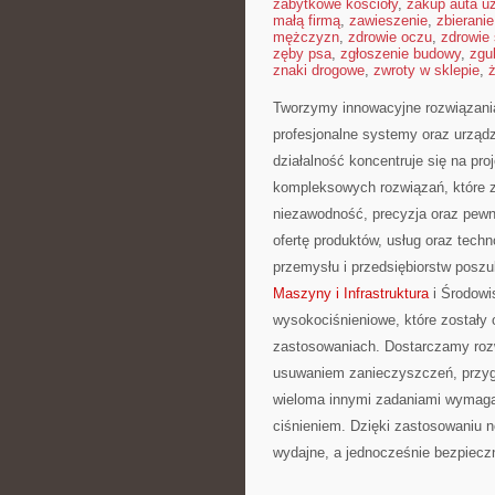
zabytkowe kościoły
,
zakup auta u
małą firmą
,
zawieszenie
,
zbierani
mężczyzn
,
zdrowie oczu
,
zdrowie
zęby psa
,
zgłoszenie budowy
,
zgu
znaki drogowe
,
zwroty w sklepie
,
ż
Tworzymy innowacyjne rozwiązani
profesjonalne systemy oraz urząd
działalność koncentruje się na pro
kompleksowych rozwiązań, które z
niezawodność, precyzja oraz pew
ofertę produktów, usług oraz tech
przemysłu i przedsiębiorstw posz
Maszyny i Infrastruktura
i Środowi
wysokociśnieniowe, które zostały
zastosowaniach. Dostarczamy rozw
usuwaniem zanieczyszczeń, przygo
wieloma innymi zadaniami wymaga
ciśnieniem. Dzięki zastosowaniu 
wydajne, a jednocześnie bezpiec