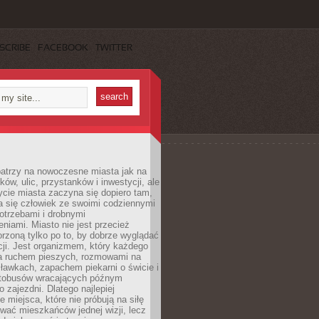
SCRIBE
FACEBOOK
TWITTER
patrzy na nowoczesne miasta jak na
ków, ulic, przystanków i inwestycji, ale
cie miasta zaczyna się dopiero tam,
a się człowiek ze swoimi codziennymi
otrzebami i drobnymi
niami. Miasto nie jest przecież
rzoną tylko po to, by dobrze wyglądać
cji. Jest organizmem, który każdego
a ruchem pieszych, rozmowami na
ławkach, zapachem piekarni o świcie i
utobusów wracających późnym
 zajezdni. Dlatego najlepiej
e miejsca, które nie próbują na siłę
wać mieszkańców jednej wizji, lecz