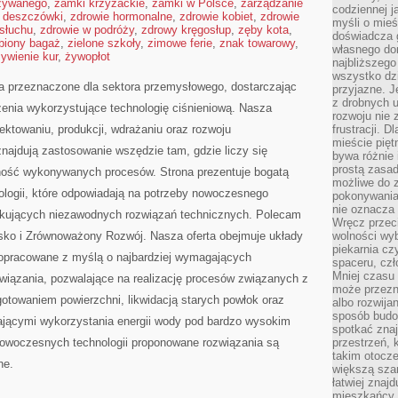
żywanego
,
zamki krzyżackie
,
zamki w Polsce
,
zarządzanie
codziennej j
e deszczówki
,
zdrowie hormonalne
,
zdrowie kobiet
,
zdrowie
myśli o mieś
 słuchu
,
zdrowie w podróży
,
zdrowy kręgosłup
,
zęby kota
,
doświadcza g
biony bagaż
,
zielone szkoły
,
zimowe ferie
,
znak towarowy
,
własnego do
ywienie kur
,
żywopłot
najbliższego
wszystko dzi
a przeznaczone dla sektora przemysłowego, dostarczając
przyjazne. J
z drobnych u
zenia wykorzystujące technologię ciśnieniową. Nasza
rozwoju nie
jektowaniu, produkcji, wdrażaniu oraz rozwoju
frustracji. D
mieście pię
najdują zastosowanie wszędzie tam, gdzie liczy się
bywa różnie 
prostą zasa
ność wykonywanych procesów. Strona prezentuje bogatą
możliwe do 
nologii, które odpowiadają na potrzeby nowoczesnego
pokonywania 
nie oznacza 
ukujących niezawodnych rozwiązań technicznych. Polecam
Wręcz przec
sko i Zrównoważony Rozwój. Nasza oferta obejmuje układy
wolności wyb
piekarnia cz
 opracowane z myślą o najbardziej wymagających
spaceru, czł
Mniej czasu 
iązania, pozwalające na realizację procesów związanych z
może przezn
towaniem powierzchni, likwidacją starych powłok oraz
albo rozwija
sposób budow
jącymi wykorzystania energii wody pod bardzo wysokim
spotkać zna
nowoczesnych technologii proponowane rozwiązania są
przestrzeń, 
takim otocz
zne.
większą szan
łatwiej znaj
mieszkańcy 