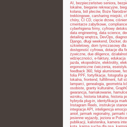
AI
,
bezpieczeństwo seniora
,
bezpi
lokalne
,
bieganie rekreacyjne
,
bieg
kolana
,
ból pleców
,
Boże Narodze
trekkingowe
,
carsharing miejski
,
c
chóry
,
CI CD
,
cięcie drzew
,
ciśnien
cmentarze zabytkowe
,
compliance
cyberhigiena firmy
,
cyfrowy detoks
data engineering
,
data science
,
de
detailing wnętrza
,
DevOps
,
diagno
Django
,
długi weekend
,
Docker
,
do
szkieletowy
,
dom tymczasowy dla 
dostępność cyfrowa
,
dotacje dla f
żywiczne
,
due diligence
,
działalno
wdzięczności
,
e-faktury
,
edukacja
jazda
,
ekopodróże
,
elektrolity
,
elek
ergonomiczne ćwiczenia
,
eseistyk
feedback 360
,
felgi aluminiowe
,
fe
folia PPF
,
fortyfikacje
,
fotografia 
lokalna
,
frontend
,
fulfillment
,
full s
lamparci
,
genealogia
,
geometria kó
osobiste
,
granty kulturalne
,
Graph
gwarancja
,
hamakowanie
,
hamulc
wzroku
,
historia lokalna
,
historia p
hybryda plug-in
,
identyfikacja mark
Instagram Reels
,
instrukcje stan
integracje API
,
inteligencja emocj
anioł
,
jarmark regionalny
,
jarmarki
jesienne wyjazdy
,
jeziora w Polsce
publikacji
,
kalistenika
,
kamera int
kota
,
karma sucha dla psa
,
karmni