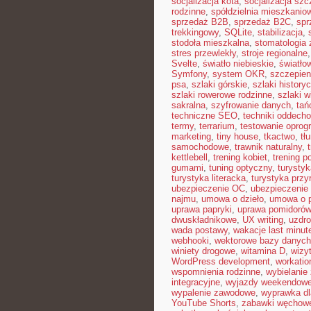
socjalizacja kota
,
socjalizacja szc
rodzinne
,
spółdzielnia mieszkanio
sprzedaż B2B
,
sprzedaż B2C
,
spr
trekkingowy
,
SQLite
,
stabilizacja
,
stodoła mieszkalna
,
stomatologia
stres przewlekły
,
stroje regionalne
Svelte
,
światło niebieskie
,
światło
Symfony
,
system OKR
,
szczepien
psa
,
szlaki górskie
,
szlaki history
szlaki rowerowe rodzinne
,
szlaki w
sakralna
,
szyfrowanie danych
,
tań
techniczne SEO
,
techniki oddech
termy
,
terrarium
,
testowanie opro
marketing
,
tiny house
,
tkactwo
,
tł
samochodowe
,
trawnik naturalny
,
kettlebell
,
trening kobiet
,
trening p
gumami
,
tuning optyczny
,
turystyk
turystyka literacka
,
turystyka przy
ubezpieczenie OC
,
ubezpieczenie
najmu
,
umowa o dzieło
,
umowa o 
uprawa papryki
,
uprawa pomidorów
dwuskładnikowe
,
UX writing
,
uzdr
wada postawy
,
wakacje last minut
webhooki
,
wektorowe bazy danych
winiety drogowe
,
witamina D
,
wizy
WordPress development
,
workatio
wspomnienia rodzinne
,
wybielanie
integracyjne
,
wyjazdy weekendow
wypalenie zawodowe
,
wyprawka dl
YouTube Shorts
,
zabawki węchow