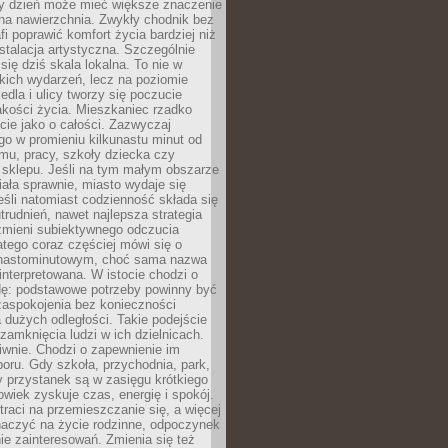
ny dzień może mieć większe znaczenie
na nawierzchnia. Zwykły chodnik bez
fi poprawić komfort życia bardziej niż
stalacja artystyczna. Szczególnie
 się dziś skala lokalna. To nie w
kich wydarzeń, lecz na poziomie
iedla i ulicy tworzy się poczucie
akości życia. Mieszkaniec rzadko
cie jako o całości. Zazwyczaj
o w promieniu kilkunastu minut od
mu, pracy, szkoły dziecka czy
 sklepu. Jeśli na tym małym obszarze
ała sprawnie, miasto wydaje się
eśli natomiast codzienność składa się
trudnień, nawet najlepsza strategia
 zmieni subiektywnego odczucia
latego coraz częściej mówi się o
tnastominutowym, choć sama nazwa
interpretowana. W istocie chodzi o
dę: podstawowe potrzeby powinny być
zaspokojenia bez konieczności
dużych odległości. Takie podejście
zamknięcia ludzi w ich dzielnicach.
iwnie. Chodzi o zapewnienie im
oru. Gdy szkoła, przychodnia, park,
y przystanek są w zasięgu krótkiego
owiek zyskuje czas, energię i spokój.
traci na przemieszczanie się, a więcej
aczyć na życie rodzinne, odpoczynek
nie zainteresowań. Zmienia się też