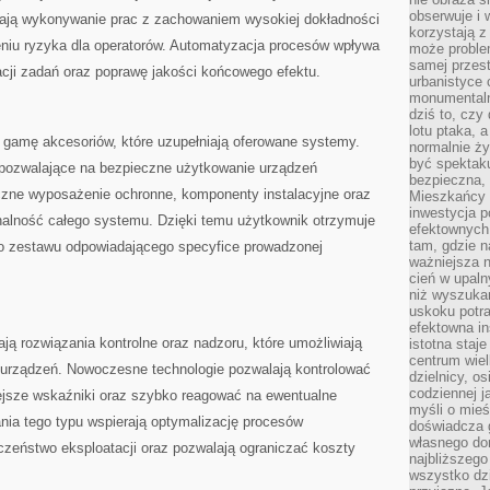
obserwuje i 
ają wykonywanie prac z zachowaniem wysokiej dokładności
korzystają z
niu ryzyka dla operatorów. Automatyzacja procesów wpływa
może proble
samej przes
acji zadań oraz poprawę jakości końcowego efektu.
urbanistyce 
monumentalno
dziś to, czy
lotu ptaka, a
ą gamę akcesoriów, które uzupełniają oferowane systemy.
normalnie ży
być spektaku
 pozwalające na bezpieczne użytkowanie urządzeń
bezpieczna, 
czne wyposażenie ochronne, komponenty instalacyjne oraz
Mieszkańcy 
inwestycja p
nalność całego systemu. Dzięki temu użytkownik otrzymuje
efektownych
tam, gdzie 
o zestawu odpowiadającego specyfice prowadzonej
ważniejsza 
cień w upal
niż wyszuka
uskoku potra
efektowna in
ją rozwiązania kontrolne oraz nadzoru, które umożliwiają
istotna staje
centrum wiel
 urządzeń. Nowoczesne technologie pozwalają kontrolować
dzielnicy, os
codziennej j
ejsze wskaźniki oraz szybko reagować na ewentualne
myśli o mieś
ia tego typu wspierają optymalizację procesów
doświadcza g
własnego do
czeństwo eksploatacji oraz pozwalają ograniczać koszty
najbliższego
wszystko dzi