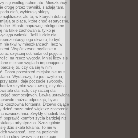
oczy się według schematu. Mieszkańcy
ie drogę przez trawniki, siadają tam,
 pada cień, wybierają sklepy
e najbliższe, ale te, w których dobrze
omijają te place, które choć estetyczne,
hłodne. Miasto naprawdę inteligentne
ię na takie zachowania, tylko je
wyciąga wnioski. Jeśli ludzie nie
 reprezentacyjnego skweru, to być
m nie tkwi w mieszkańcach, lecz w
trzeni. Współczesne myślenie o
coraz częściej odchodzi od pojęcia
ści na rzecz wygody. Mniej liczy się
 dane miejsce wygląda imponująco z
 bardziej to, czy da się w nim
ć. Dobra przestrzeń miejska nie musi
larna. Wystarczy, że jest czytelna,
przyjazna i daje poczucie swobody.
bardzo szybko wyczuwają, czy dana
owstała dla nich, czy raczej dla
 zdjęć promocyjnych. Ławka ustawiona
naprawdę można odpocząć, bywa
niż kosztowna fontanna. Drzewo dające
ny dzień może mieć większe znaczenie
na nawierzchnia. Zwykły chodnik bez
fi poprawić komfort życia bardziej niż
stalacja artystyczna. Szczególnie
 się dziś skala lokalna. To nie w
kich wydarzeń, lecz na poziomie
iedla i ulicy tworzy się poczucie