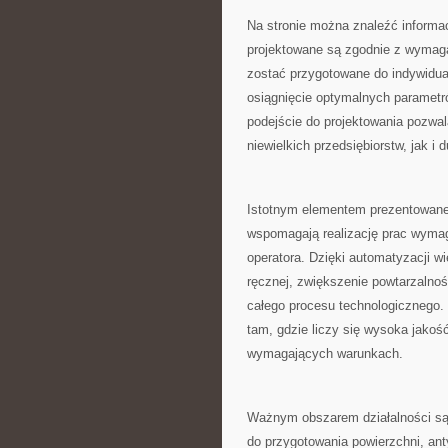
Na stronie można znaleźć informa
projektowane są zgodnie z wymag
zostać przygotowane do indywidual
osiągnięcie optymalnych parametr
podejście do projektowania pozwal
niewielkich przedsiębiorstw, jak 
Istotnym elementem prezentowanej
wspomagają realizację prac wyma
operatora. Dzięki automatyzacji w
ręcznej, zwiększenie powtarzalno
całego procesu technologicznego.
tam, gdzie liczy się wysoka jako
wymagających warunkach.
Ważnym obszarem działalności są
do przygotowania powierzchni, ant