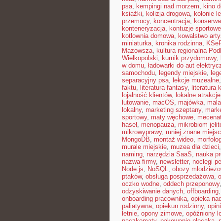
psa
,
kempingi nad morzem
,
kino 
książki
,
kolizja drogowa
,
kolonie le
przemocy
,
koncentracja
,
konserwa
konteneryzacja
,
kontuzje sportowe
kotłownia domowa
,
kowalstwo art
miniaturka
,
kronika rodzinna
,
KSe
Mazowsza
,
kultura regionalna Pod
Wielkopolski
,
kurnik przydomowy
,
w domu
,
ładowarki do aut elektry
samochodu
,
legendy miejskie
,
leg
separacyjny psa
,
lekcje muzealne
faktu
,
literatura fantasy
,
literatura
lojalność klientów
,
lokalne atrakcje
lutowanie
,
macOS
,
majówka
,
mala
lokalny
,
marketing szeptany
,
mark
sportowy
,
maty węchowe
,
mecenat
haseł
,
menopauza
,
mikrobiom jeli
mikrowyprawy
,
mniej znane miejs
MongoDB
,
montaż wideo
,
morfolog
murale miejskie
,
muzea dla dzieci
naming
,
narzędzia SaaS
,
nauka p
nazwa firmy
,
newsletter
,
noclegi pe
Node.js
,
NoSQL
,
obozy młodzież
ptaków
,
obsługa posprzedażowa
,
oczko wodne
,
oddech przeponowy
odzyskiwanie danych
,
offboarding
onboarding pracownika
,
opieka na
paliatywna
,
opiekun rodzinny
,
opin
letnie
,
opony zimowe
,
opóźniony l
paczkomaty
,
pakowanie plecaka
,