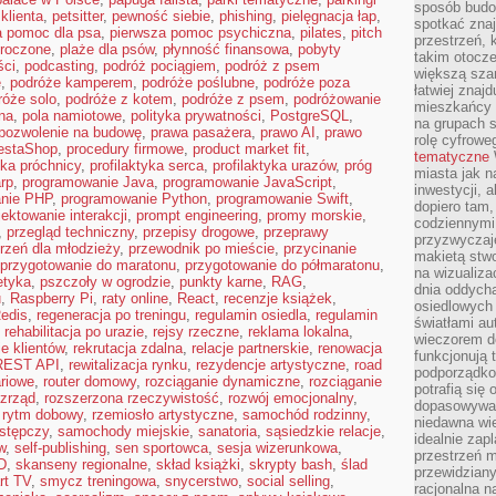
sposób budow
klienta
,
petsitter
,
pewność siebie
,
phishing
,
pielęgnacja łap
,
spotkać zna
a pomoc dla psa
,
pierwsza pomoc psychiczna
,
pilates
,
pitch
przestrzeń, 
droczone
,
plaże dla psów
,
płynność finansowa
,
pobyty
takim otocz
ści
,
podcasting
,
podróż pociągiem
,
podróż z psem
większą szan
e
,
podróże kamperem
,
podróże poślubne
,
podróże poza
łatwiej znaj
róże solo
,
podróże z kotem
,
podróże z psem
,
podróżowanie
mieszkańcy 
na
,
pola namiotowe
,
polityka prywatności
,
PostgreSQL
,
na grupach s
pozwolenie na budowę
,
prawa pasażera
,
prawo AI
,
prawo
rolę cyfrowe
estaShop
,
procedury firmowe
,
product market fit
,
tematyczne
yka próchnicy
,
profilaktyka serca
,
profilaktyka urazów
,
próg
miasta jak n
rp
,
programowanie Java
,
programowanie JavaScript
,
inwestycji, 
nie PHP
,
programowanie Python
,
programowanie Swift
,
dopiero tam,
jektowanie interakcji
,
prompt engineering
,
promy morskie
,
codziennymi
,
przegląd techniczny
,
przepisy drogowe
,
przeprawy
przyzwyczaje
rzeń dla młodzieży
,
przewodnik po mieście
,
przycinanie
makietą stwo
przygotowanie do maratonu
,
przygotowanie do półmaratonu
,
na wizualiza
etyka
,
pszczoły w ogrodzie
,
punkty karne
,
RAG
,
dnia oddych
u
,
Raspberry Pi
,
raty online
,
React
,
recenzje książek
,
osiedlowych 
edis
,
regeneracja po treningu
,
regulamin osiedla
,
regulamin
światłami a
,
rehabilitacja po urazie
,
rejsy rzeczne
,
reklama lokalna
,
wieczorem do
e klientów
,
rekrutacja zdalna
,
relacje partnerskie
,
renowacja
funkcjonują t
REST API
,
rewitalizacja rynku
,
rezydencje artystyczne
,
road
podporządko
ariowe
,
router domowy
,
rozciąganie dynamiczne
,
rozciąganie
potrafią się
ozrząd
,
rozszerzona rzeczywistość
,
rozwój emocjonalny
,
dopasowywać
,
rytm dobowy
,
rzemiosło artystyczne
,
samochód rodzinny
,
niedawna wie
stępczy
,
samochody miejskie
,
sanatoria
,
sąsiedzkie relacje
,
idealnie zap
w
,
self-publishing
,
sen sportowca
,
sesja wizerunkowa
,
przestrzeń m
D
,
skanseny regionalne
,
skład książki
,
skrypty bash
,
ślad
przewidziany
rt TV
,
smycz treningowa
,
snycerstwo
,
social selling
,
racjonalna n