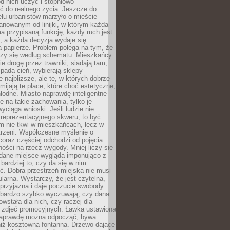
 od nich uczyć i stopniowo
 do realnego życia. Jeszcze do
lu urbanistów marzyło o mieście
lanowanym od linijki, w którym każda
a przypisaną funkcję, każdy ruch jest
, a każda decyzja wydaje się
a papierze. Problem polega na tym, że
oczy się według schematu. Mieszkańcy
ie drogę przez trawniki, siadają tam,
 pada cień, wybierają sklepy
e najbliższe, ale te, w których dobrze
omijają te place, które choć estetyczne,
hłodne. Miasto naprawdę inteligentne
ię na takie zachowania, tylko je
wyciąga wnioski. Jeśli ludzie nie
 reprezentacyjnego skweru, to być
m nie tkwi w mieszkańcach, lecz w
trzeni. Współczesne myślenie o
coraz częściej odchodzi od pojęcia
ści na rzecz wygody. Mniej liczy się
 dane miejsce wygląda imponująco z
 bardziej to, czy da się w nim
ć. Dobra przestrzeń miejska nie musi
larna. Wystarczy, że jest czytelna,
przyjazna i daje poczucie swobody.
bardzo szybko wyczuwają, czy dana
owstała dla nich, czy raczej dla
 zdjęć promocyjnych. Ławka ustawiona
naprawdę można odpocząć, bywa
niż kosztowna fontanna. Drzewo dające