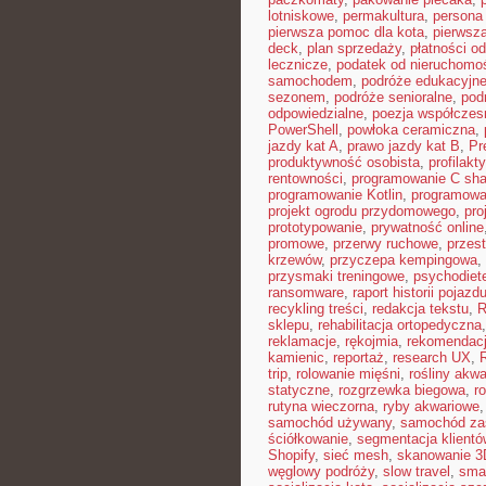
lotniskowe
,
permakultura
,
persona 
pierwsza pomoc dla kota
,
pierwsz
deck
,
plan sprzedaży
,
płatności o
lecznicze
,
podatek od nieruchomo
samochodem
,
podróże edukacyjn
sezonem
,
podróże senioralne
,
pod
odpowiedzialne
,
poezja współczes
PowerShell
,
powłoka ceramiczna
,
jazdy kat A
,
prawo jazdy kat B
,
Pr
produktywność osobista
,
profilakt
rentowności
,
programowanie C sha
programowanie Kotlin
,
programowa
projekt ogrodu przydomowego
,
pro
prototypowanie
,
prywatność online
promowe
,
przerwy ruchowe
,
przest
krzewów
,
przyczepa kempingowa
,
przysmaki treningowe
,
psychodiet
ransomware
,
raport historii pojazd
recykling treści
,
redakcja tekstu
,
R
sklepu
,
rehabilitacja ortopedyczna
reklamacje
,
rękojmia
,
rekomendacj
kamienic
,
reportaż
,
research UX
,
trip
,
rolowanie mięśni
,
rośliny akw
statyczne
,
rozgrzewka biegowa
,
r
rutyna wieczorna
,
ryby akwariowe
samochód używany
,
samochód za
ściółkowanie
,
segmentacja klientó
Shopify
,
sieć mesh
,
skanowanie 3
węglowy podróży
,
slow travel
,
sma