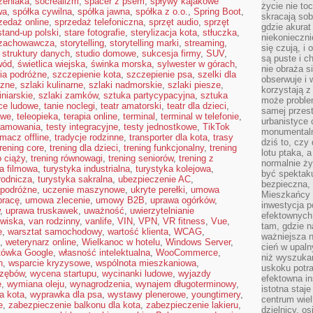
zeniaka
,
socrealizm
,
spacer z psem
,
spływy kajakowe
życie nie t
wa
,
spółka cywilna
,
spółka jawna
,
spółka z o.o.
,
Spring Boot
,
skracają sob
zedaż online
,
sprzedaż telefoniczna
,
sprzęt audio
,
sprzęt
gdzie akurat
stand-up polski
,
stare fotografie
,
sterylizacja kota
,
stłuczka
,
niekonieczni
 zachowawcza
,
storytelling
,
storytelling marki
,
streaming
,
się czują, i 
,
struktury danych
,
studio domowe
,
sukcesja firmy
,
SUV
,
są puste i c
wód
,
świetlica wiejska
,
świnka morska
,
sylwester w górach
,
nie obraża s
ia podróżne
,
szczepienie kota
,
szczepienie psa
,
szelki dla
obserwuje i 
czne
,
szlaki kulinarne
,
szlaki nadmorskie
,
szlaki piesze
,
korzystają z
iniarskie
,
szlaki zamków
,
sztuka partycypacyjna
,
sztuka
może proble
ce ludowe
,
tanie noclegi
,
teatr amatorski
,
teatr dla dzieci
,
samej przes
owe
,
teleopieka
,
terapia online
,
terminal
,
terminal w telefonie
,
urbanistyce 
gramowania
,
testy integracyjne
,
testy jednostkowe
,
TikTok
monumentalno
umacz offline
,
tradycje rodzinne
,
transporter dla kota
,
trasy
dziś to, czy
trening core
,
trening dla dzieci
,
trening funkcjonalny
,
trening
lotu ptaka, a
o ciąży
,
trening równowagi
,
trening seniorów
,
trening z
normalnie ży
a filmowa
,
turystyka industrialna
,
turystyka kolejowa
,
być spektaku
rodnicza
,
turystyka sakralna
,
ubezpieczenie AC
,
bezpieczna, 
 podróżne
,
uczenie maszynowe
,
ukryte perełki
,
umowa
Mieszkańcy 
pracę
,
umowa zlecenie
,
umowy B2B
,
uprawa ogórków
,
inwestycja p
,
uprawa truskawek
,
uważność
,
uwierzytelnianie
efektownych
owiska
,
van rodzinny
,
vanlife
,
VIN
,
VPN
,
VR fitness
,
Vue
,
tam, gdzie 
e
,
warsztat samochodowy
,
wartość klienta
,
WCAG
,
ważniejsza 
,
weterynarz online
,
Wielkanoc w hotelu
,
Windows Server
,
cień w upal
tówka Google
,
własność intelektualna
,
WooCommerce
,
niż wyszuka
n
,
wsparcie kryzysowe
,
wspólnota mieszkaniowa
,
uskoku potra
 zębów
,
wycena startupu
,
wycinanki ludowe
,
wyjazdy
efektowna in
e
,
wymiana oleju
,
wynagrodzenia
,
wynajem długoterminowy
,
istotna staje
a kota
,
wyprawka dla psa
,
wystawy plenerowe
,
youngtimery
,
centrum wiel
e
,
zabezpieczenie balkonu dla kota
,
zabezpieczenie lakieru
,
dzielnicy, os