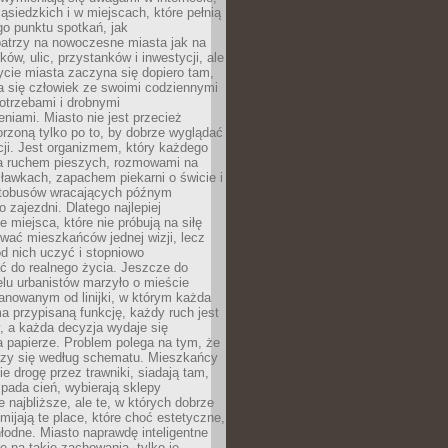
ąsiedzkich i w miejscach, które pełnią
go punktu spotkań, jak
patrzy na nowoczesne miasta jak na
ków, ulic, przystanków i inwestycji, ale
cie miasta zaczyna się dopiero tam,
a się człowiek ze swoimi codziennymi
otrzebami i drobnymi
niami. Miasto nie jest przecież
rzoną tylko po to, by dobrze wyglądać
cji. Jest organizmem, który każdego
a ruchem pieszych, rozmowami na
ławkach, zapachem piekarni o świcie i
utobusów wracających późnym
 zajezdni. Dlatego najlepiej
e miejsca, które nie próbują na siłę
wać mieszkańców jednej wizji, lecz
 od nich uczyć i stopniowo
 do realnego życia. Jeszcze do
lu urbanistów marzyło o mieście
lanowanym od linijki, w którym każda
a przypisaną funkcję, każdy ruch jest
, a każda decyzja wydaje się
a papierze. Problem polega na tym, że
oczy się według schematu. Mieszkańcy
ie drogę przez trawniki, siadają tam,
 pada cień, wybierają sklepy
e najbliższe, ale te, w których dobrze
omijają te place, które choć estetyczne,
hłodne. Miasto naprawdę inteligentne
ię na takie zachowania, tylko je