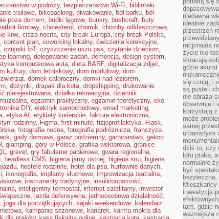
potrafią się
eczeństwo w podróży
,
bezpieczeństwo Wi-Fi
,
biblioteki
dopasowywać
anie trailowe
,
bikepacking
,
biwakowanie
,
ból barku
,
ból
niedawna wie
nie poza domem
,
budki lęgowe
,
bunkry
,
bushcraft
,
buty
idealnie zap
hatbot firmowy
,
cholesterol
,
chomik
,
choroby odkleszczowe
,
przestrzeń m
ie krwi
,
cisza nocna
,
city break Europa
,
city break Polska
,
przewidziany
,
content plan
,
coworking lokalny
,
ćwiczenia korekcyjne
,
racjonalna n
,
czujniki IoT
,
czyszczenie uszu psa
,
czytanie dzieciom
,
życie nie t
ep learning
,
delegowanie zadań
,
demencja
,
design system
,
skracają sob
styka komputerowa auta
,
dieta BARF
,
digitalizacja zdjęć
,
gdzie akurat
m kultury
,
dom letniskowy
,
dom modułowy
,
dom
niekonieczni
zwierząt
,
domek całoroczny
,
domki nad jeziorem
,
się czują, i 
irm
,
dożynki
,
drapak dla kota
,
dropshipping
,
drukowanie
są puste i c
ść nierejestrowana
,
działka rekreacyjna
,
dziennik
nie obraża s
 muzealna
,
egzamin praktyczny
,
egzamin teoretyczny
,
eko
obserwuje i 
tronika DIY
,
elektryk samochodowy
,
email marketing
,
korzystają z
a
,
etyka AI
,
etykiety kurierskie
,
faktura elektroniczna
,
może proble
styn rodzinny
,
Figma
,
first minute
,
fizjoprofilaktyka
,
Flask
,
samej przes
górska
,
fotografia nocna
,
fotografia podróżnicza
,
franczyza
urbanistyce 
tack
,
gady domowe
,
garaż podziemny
,
garncarstwo
,
gekon
monumentalno
ł
,
glamping
,
góry w Polsce
,
grafika wektorowa
,
granice
dziś to, czy
QL
,
gravel
,
gry fabularne papierowe
,
gwara regionalna
,
lotu ptaka, a
e
,
headless CMS
,
higiena jamy ustnej
,
higiena snu
,
higiena
normalnie ży
ojazdu
,
hostele rodzinne
,
hotel dla psa
,
hurtownie danych
,
być spektaku
i
,
ikonografia
,
implanty słuchowe
,
improwizacja teatralna
,
bezpieczna, 
owiskowe
,
instrumenty tradycyjne
,
insulinooporność
,
Mieszkańcy 
onalna
,
inteligentny termostat
,
internet satelitarny
,
inwestor
inwestycja p
 świąteczne
,
jazda defensywna
,
jednoosobowa działalność
,
efektownych
,
joga dla początkujących
,
kajaki weekendowe
,
kalendarz
tam, gdzie 
ernetowa
,
kampanie sezonowe
,
kanarek
,
karma mokra dla
ważniejsza 
k dla ptaków
,
kasa fiskalna online
,
kastracja kota
,
kastracja