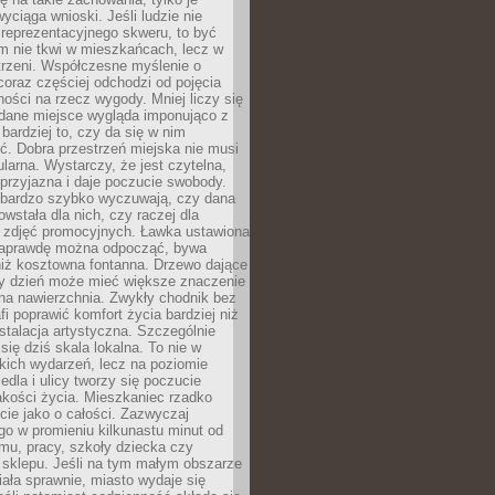
wyciąga wnioski. Jeśli ludzie nie
 reprezentacyjnego skweru, to być
m nie tkwi w mieszkańcach, lecz w
trzeni. Współczesne myślenie o
coraz częściej odchodzi od pojęcia
ści na rzecz wygody. Mniej liczy się
 dane miejsce wygląda imponująco z
 bardziej to, czy da się w nim
ć. Dobra przestrzeń miejska nie musi
larna. Wystarczy, że jest czytelna,
przyjazna i daje poczucie swobody.
bardzo szybko wyczuwają, czy dana
owstała dla nich, czy raczej dla
 zdjęć promocyjnych. Ławka ustawiona
naprawdę można odpocząć, bywa
niż kosztowna fontanna. Drzewo dające
ny dzień może mieć większe znaczenie
na nawierzchnia. Zwykły chodnik bez
fi poprawić komfort życia bardziej niż
stalacja artystyczna. Szczególnie
 się dziś skala lokalna. To nie w
kich wydarzeń, lecz na poziomie
iedla i ulicy tworzy się poczucie
akości życia. Mieszkaniec rzadko
cie jako o całości. Zazwyczaj
o w promieniu kilkunastu minut od
mu, pracy, szkoły dziecka czy
 sklepu. Jeśli na tym małym obszarze
ała sprawnie, miasto wydaje się