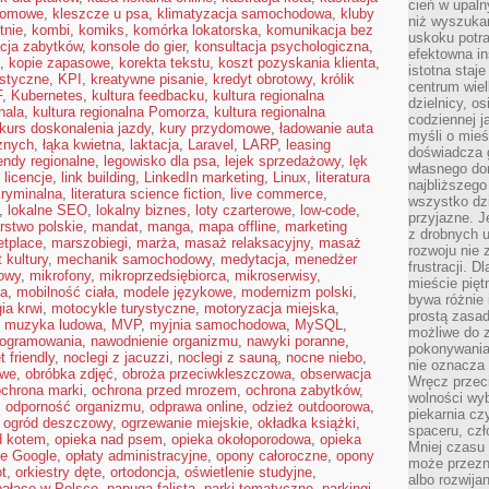
cień w upal
domowe
,
kleszcze u psa
,
klimatyzacja samochodowa
,
kluby
niż wyszuka
tnie
,
kombi
,
komiks
,
komórka lokatorska
,
komunikacja bez
uskoku potra
cja zabytków
,
konsole do gier
,
konsultacja psychologiczna
,
efektowna in
,
kopie zapasowe
,
korekta tekstu
,
koszt pozyskania klienta
,
istotna staje
ystyczne
,
KPI
,
kreatywne pisanie
,
kredyt obrotowy
,
królik
centrum wiel
F
,
Kubernetes
,
kultura feedbacku
,
kultura regionalna
dzielnicy, os
hala
,
kultura regionalna Pomorza
,
kultura regionalna
codziennej j
kurs doskonalenia jazdy
,
kury przydomowe
,
ładowanie auta
myśli o mieś
cznych
,
łąka kwietna
,
laktacja
,
Laravel
,
LARP
,
leasing
doświadcza g
endy regionalne
,
legowisko dla psa
,
lejek sprzedażowy
,
lęk
własnego do
,
licencje
,
link building
,
LinkedIn marketing
,
Linux
,
literatura
najbliższego
 kryminalna
,
literatura science fiction
,
live commerce
,
wszystko dzi
,
lokalne SEO
,
lokalny biznes
,
loty czarterowe
,
low-code
,
przyjazne. J
rstwo polskie
,
mandat
,
manga
,
mapa offline
,
marketing
z drobnych u
etplace
,
marszobiegi
,
marża
,
masaż relaksacyjny
,
masaż
rozwoju nie
 kultury
,
mechanik samochodowy
,
medytacja
,
menedżer
frustracji. D
towy
,
mikrofony
,
mikroprzedsiębiorca
,
mikroserwisy
,
mieście pię
ca
,
mobilność ciała
,
modele językowe
,
modernizm polski
,
bywa różnie 
ia krwi
,
motocykle turystyczne
,
motoryzacja miejska
,
prostą zasa
,
muzyka ludowa
,
MVP
,
myjnia samochodowa
,
MySQL
,
możliwe do 
rogramowania
,
nawodnienie organizmu
,
nawyki poranne
,
pokonywania 
t friendly
,
noclegi z jacuzzi
,
noclegi z sauną
,
nocne niebo
,
nie oznacza 
owe
,
obróbka zdjęć
,
obroża przeciwkleszczowa
,
obserwacja
Wręcz przec
ochrona marki
,
ochrona przed mrozem
,
ochrona zabytków
,
wolności wyb
,
odporność organizmu
,
odprawa online
,
odzież outdoorowa
,
piekarnia cz
,
ogród deszczowy
,
ogrzewanie miejskie
,
okładka książki
,
spaceru, czł
d kotem
,
opieka nad psem
,
opieka okołoporodowa
,
opieka
Mniej czasu 
ie Google
,
opłaty administracyjne
,
opony całoroczne
,
opony
może przezn
ot
,
orkiestry dęte
,
ortodoncja
,
oświetlenie studyjne
,
albo rozwija
pałace w Polsce
,
papuga falista
,
parki tematyczne
,
parkingi