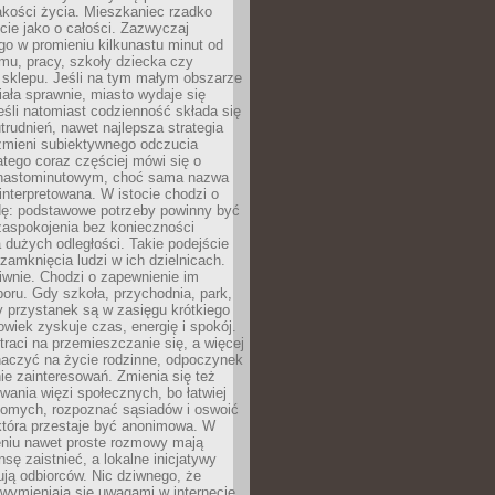
akości życia. Mieszkaniec rzadko
cie jako o całości. Zazwyczaj
o w promieniu kilkunastu minut od
mu, pracy, szkoły dziecka czy
 sklepu. Jeśli na tym małym obszarze
ała sprawnie, miasto wydaje się
eśli natomiast codzienność składa się
trudnień, nawet najlepsza strategia
 zmieni subiektywnego odczucia
latego coraz częściej mówi się o
tnastominutowym, choć sama nazwa
interpretowana. W istocie chodzi o
dę: podstawowe potrzeby powinny być
zaspokojenia bez konieczności
dużych odległości. Takie podejście
zamknięcia ludzi w ich dzielnicach.
iwnie. Chodzi o zapewnienie im
oru. Gdy szkoła, przychodnia, park,
y przystanek są w zasięgu krótkiego
owiek zyskuje czas, energię i spokój.
traci na przemieszczanie się, a więcej
aczyć na życie rodzinne, odpoczynek
nie zainteresowań. Zmienia się też
ania więzi społecznych, bo łatwiej
jomych, rozpoznać sąsiadów i oswoić
która przestaje być anonimowa. W
eniu nawet proste rozmowy mają
sę zaistnieć, a lokalne inicjatywy
dują odbiorców. Nic dziwnego, że
wymieniają się uwagami w internecie,