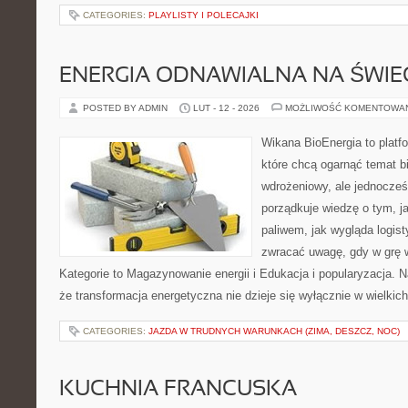
CATEGORIES:
PLAYLISTY I POLECAJKI
ENERGIA ODNAWIALNA NA ŚWIE
POSTED BY ADMIN
LUT - 12 - 2026
MOŻLIWOŚĆ KOMENTOWA
Wikana BioEnergia to platf
które chcą ogarnąć temat b
wdrożeniowy, ale jednocześ
porządkuje wiedzę o tym, j
paliwem, jak wygląda logis
zwracać uwagę, gdy w grę 
Kategorie to Magazynowanie energii i Edukacja i popularyzacja. Na
że transformacja energetyczna nie dzieje się wyłącznie w wielkich
CATEGORIES:
JAZDA W TRUDNYCH WARUNKACH (ZIMA, DESZCZ, NOC)
KUCHNIA FRANCUSKA