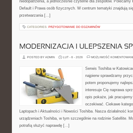
niedopatrzenia, a jednocześnie czytelne dla zespołów. Polecamy
Default i Prawa osób fizycznych. W centrum tematyki znajdują s
przetwarzania […]
CATEGORIES:
PRZYGOTOWANIE DO EGZAMINÓW
MODERNIZACJA I ULEPSZENIA S
POSTED BY ADMIN
LUT - 6 - 2026
MOŻLIWOŚĆ KOMENTOWAN
Serwis Toshiba w Katowicac
najpierw sprawdzamy przyc
potem proponujemy najlepsz
interesuje Cię naprawa sprz
opis pokaże, jak pracujemy
oczekiwać. Ciekawe kategor
Laptopach i Aktualności i Nowości Toshiba. Nasza działalność kon
urządzeniach Toshiba, w tym szczególnie na rodzinie Satellite. M
potrafią służyć naprawdę […]