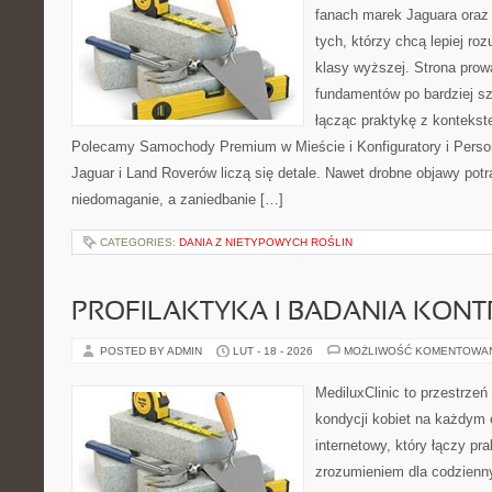
fanach marek Jaguara oraz 
tych, którzy chcą lepiej r
klasy wyższej. Strona prow
fundamentów po bardziej s
łącząc praktykę z kontekste
Polecamy Samochody Premium w Mieście i Konfiguratory i Person
Jaguar i Land Roverów liczą się detale. Nawet drobne objawy pot
niedomaganie, a zaniedbanie […]
CATEGORIES:
DANIA Z NIETYPOWYCH ROŚLIN
PROFILAKTYKA I BADANIA KON
POSTED BY ADMIN
LUT - 18 - 2026
MOŻLIWOŚĆ KOMENTOWA
MediluxClinic to przestrzeń
kondycji kobiet na każdym e
internetowy, który łączy pr
zrozumieniem dla codzienn