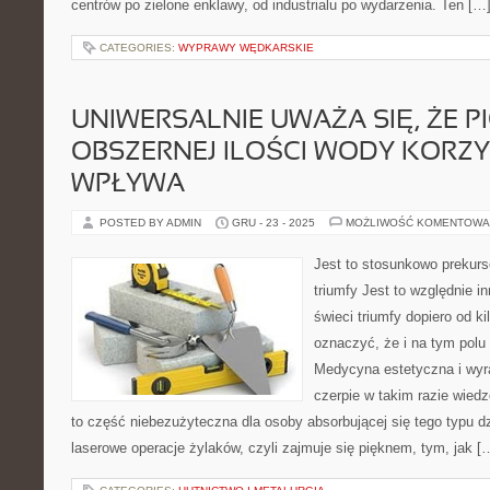
centrów po zielone enklawy, od industrialu po wydarzenia. Ten […
CATEGORIES:
WYPRAWY WĘDKARSKIE
UNIWERSALNIE UWAŻA SIĘ, ŻE PI
OBSZERNEJ ILOŚCI WODY KORZY
WPŁYWA
POSTED BY ADMIN
GRU - 23 - 2025
MOŻLIWOŚĆ KOMENTOWA
Jest to stosunkowo prekurs
triumfy Jest to względnie i
świeci triumfy dopiero od ki
oznaczyć, że i na tym polu 
Medycyna estetyczna i wyr
czerpie w takim razie wied
to część niebezużyteczna dla osoby absorbującej się tego typu dzi
laserowe operacje żylaków, czyli zajmuje się pięknem, tym, jak [