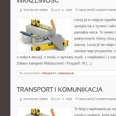
WRAŻLIWOŚĆ
POSTED BY ADMIN
LUT - 6 - 2026
MOŻLIWOŚĆ KOMENTOWAN
Lovsy.pl to miejsce wypełn
spotyka się z życiem i od
pamiątkę serca. To serwis d
praktycznych, którzy chcą
inaczej. Lovsy.pl nie udaj
zamiast tego przypomina, że
z małych decyzji: z troski, z wymiany myśli, z cierpliwości i z z
Zobacz kategorie Wdzięczność i Przyjaźń. W […]
CATEGORIES:
PROJEKTY I INNOWACJE
TRANSPORT I KOMUNIKACJA
POSTED BY ADMIN
LUT - 5 - 2026
MOŻLIWOŚĆ KOMENTOWAN
To blog o wędrowaniu po re
myślą o osobach, które lubi