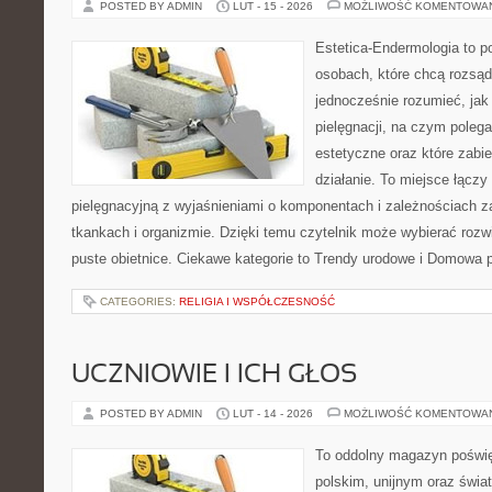
POSTED BY ADMIN
LUT - 15 - 2026
MOŻLIWOŚĆ KOMENTOWA
Estetica-Endermologia to p
osobach, które chcą rozsąd
jednocześnie rozumieć, jak 
pielęgnacji, na czym poleg
estetyczne oraz które zabi
działanie. To miejsce łącz
pielęgnacyjną z wyjaśnieniami o komponentach i zależnościach 
tkankach i organizmie. Dzięki temu czytelnik może wybierać rozwi
puste obietnice. Ciekawe kategorie to Trendy urodowe i Domowa p
CATEGORIES:
RELIGIA I WSPÓŁCZESNOŚĆ
UCZNIOWIE I ICH GŁOS
POSTED BY ADMIN
LUT - 14 - 2026
MOŻLIWOŚĆ KOMENTOWA
To oddolny magazyn poświę
polskim, unijnym oraz świ