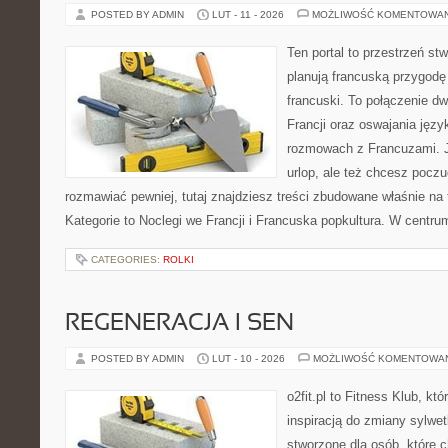
POSTED BY ADMIN
LUT - 11 - 2026
MOŻLIWOŚĆ KOMENTOWA
Ten portal to przestrzeń st
planują francuską przygodę 
francuski. To połączenie d
Francji oraz oswajania języ
rozmowach z Francuzami. Je
urlop, ale też chcesz poczu
rozmawiać pewniej, tutaj znajdziesz treści zbudowane właśnie n
Kategorie to Noclegi we Francji i Francuska popkultura. W centru
CATEGORIES:
ROLKI
REGENERACJA I SEN
POSTED BY ADMIN
LUT - 10 - 2026
MOŻLIWOŚĆ KOMENTOWA
o2fit.pl to Fitness Klub, kt
inspiracją do zmiany sylwetk
stworzone dla osób, które c