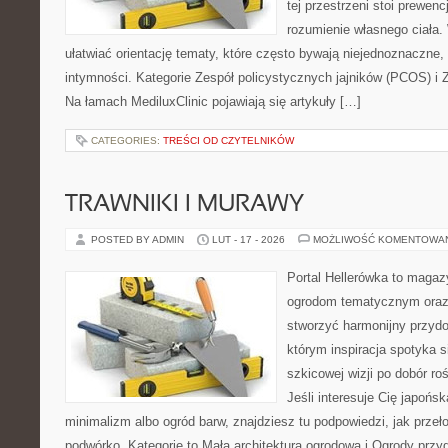
tej przestrzeni stoi prewen
rozumienie własnego ciała.
ułatwiać orientację tematy, które często bywają niejednoznaczne,
intymności. Kategorie Zespół policystycznych jajników (PCOS) i 
Na łamach MediluxClinic pojawiają się artykuły […]
CATEGORIES:
TREŚCI OD CZYTELNIKÓW
TRAWNIKI I MURAWY
POSTED BY ADMIN
LUT - 17 - 2026
MOŻLIWOŚĆ KOMENTOWA
Portal Hellerówka to magaz
ogrodom tematycznym oraz
stworzyć harmonijny przyd
którym inspiracja spotyka s
szkicowej wizji po dobór ro
Jeśli interesuje Cię japońs
minimalizm albo ogród barw, znajdziesz tu podpowiedzi, jak przeł
podwórko. Kategorie to Mała architektura ogrodowa i Ogrody pr