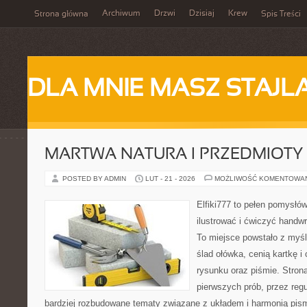
Archiwum
Drzwi
Dzisiaj
Krew
Strona główna
Spis Treści
DLA MNIE MASZ STAJL
MARTWA NATURA I PRZEDMIOTY
POSTED BY ADMIN
LUT - 21 - 2026
MOŻLIWOŚĆ KOMENTOWA
Elfiki777 to pełen pomysłów
ilustrować i ćwiczyć handw
To miejsce powstało z myśl
ślad ołówka, cenią kartkę 
rysunku oraz piśmie. Stron
pierwszych prób, przez regu
bardziej rozbudowane tematy związane z układem i harmonią pism