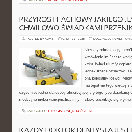
CATEGORIES:
HUTNICTWO I METALURGIA
PRZYROST FACHOWY JAKIEGO J
CHWILOWO ŚWIADKAMI PRZENI
POSTED BY ADMIN
GRU - 23 - 2025
MOŻLIWOŚĆ KOMENTOWA
Niestety mimo ciągłych prób
wmówienia im Jest to wzglę
która świeci triumfy dopiero
jednak trzeba oznaczyć, że
ona kolosalny rozwój. Med
następstwie tego wiedzę z 
część niezbędna dla osoby absorbującej się tego typu dziedziną or
medycyna niekonwencjonalna, innymi słowy absorbuje się pięknem
CATEGORIES:
LITURGIA I ŚWIĘTA KOŚCIELNE
KAŻDY DOKTOR DENTYSTA JEST 