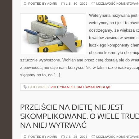
POSTED BY ADMIN
LIS - 30 - 2025
MOŻLIWOŚĆ KOMENTOWAN
Weterynaria nazywana jest
weterynaryjna i jest to oświ
dostrzegamy, że większa 
towarów zawiera w swoim s
ludzkiego komponenty che
obecnie kosmetyki obejmują
sztucznie wytworzone. Wchłaniane przez cerę dostają się do wnęt
z pewnością nie daje nam korzyści. Nic w takim razie nadzwyczaj
sięgamy po to, co […]
CATEGORIES:
POLITYKA A RELIGIA I ŚWIATOPOGLĄD
PRZEJŚCIE NA DIETĘ NIE JEST
SKOMPLIKOWANE. O WIELE TRUDN
NA NIEJ WYTRWAĆ
POSTED BY ADMIN
LIS - 25 - 2025
MOŻLIWOŚĆ KOMENTOWAN