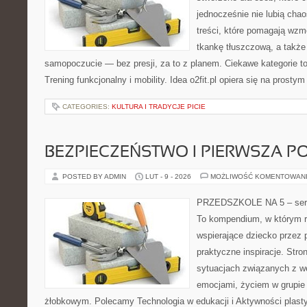
jednocześnie nie lubią chao
treści, które pomagają wzm
tkankę tłuszczową, a także
samopoczucie — bez presji, za to z planem. Ciekawe kategorie to
Trening funkcjonalny i mobility. Idea o2fit.pl opiera się na prosty
CATEGORIES:
KULTURA I TRADYCJE PICIE
BEZPIECZEŃSTWO I PIERWSZA 
POSTED BY ADMIN
LUT - 9 - 2026
MOŻLIWOŚĆ KOMENTOWAN
PRZEDSZKOLE NA 5 – serw
To kompendium, w którym r
wspierające dziecko przez 
praktyczne inspiracje. Stro
sytuacjach związanych z w
emocjami, życiem w grupie
żłobkowym. Polecamy Technologia w edukacji i Aktywności plasty