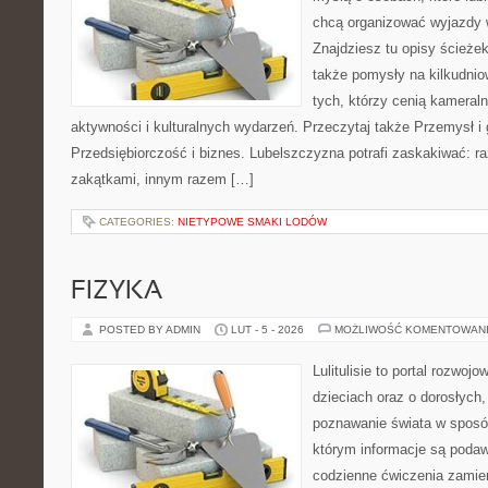
chcą organizować wyjazdy 
Znajdziesz tu opisy ścieżek
także pomysły na kilkudnio
tych, którzy cenią kameraln
aktywności i kulturalnych wydarzeń. Przeczytaj także Przemysł i
Przedsiębiorczość i biznes. Lubelszczyzna potrafi zaskakiwać: r
zakątkami, innym razem […]
CATEGORIES:
NIETYPOWE SMAKI LODÓW
FIZYKA
POSTED BY ADMIN
LUT - 5 - 2026
MOŻLIWOŚĆ KOMENTOWAN
Lulitulisie to portal rozwoj
dzieciach oraz o dorosłych
poznawanie świata w sposób
którym informacje są poda
codzienne ćwiczenia zamien