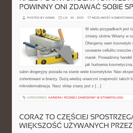
POWINNY ONI ZDAWAĆ SOBIE S
POSTED BY ADMIN
LIS - 30 - 2025
MOŻLIWOŚĆ KOMENTOWAN
W wielu przypadkach jest t
zmiany skórne Witamy w sa
Oferujemy wam kosmetyki na
usuwanie cellulitu rzeszów 
marek. Prowadzimy handel 
jak hurtownia kosmetyczna
salon drogeryjny posiada na stanie wiele kosmetyków. Nasi ekspe
zorientowani w branży. Dużą wiedzę unaoczni znajomość takich f
mikrodermabrazja. Nasz sklep znany jest z […]
CATEGORIES:
KARIERA I ROZWÓJ ZAWODOWY W STOMATOLOGII
CORAZ TO CZĘŚCIEJ SPOSTRZEGA
WIĘKSZOŚĆ UŻYWANYCH PRZEZ