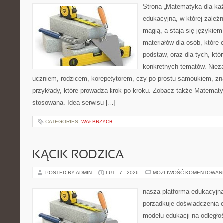
Strona „Matematyka dla każ
edukacyjna, w której zależn
magią, a stają się językiem
materiałów dla osób, które
podstaw, oraz dla tych, któ
konkretnych tematów. Nieza
uczniem, rodzicem, korepetytorem, czy po prostu samoukiem, zna
przykłady, które prowadzą krok po kroku. Zobacz także Matemat
stosowana. Ideą serwisu […]
CATEGORIES:
WAŁBRZYCH
KĄCIK RODZICA
POSTED BY ADMIN
LUT - 7 - 2026
MOŻLIWOŚĆ KOMENTOWAN
nasza platforma edukacyjna 
porządkuje doświadczenia o 
modelu edukacji na odległo