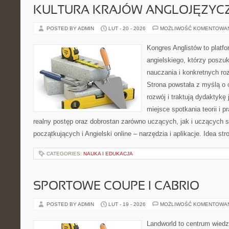
KULTURA KRAJÓW ANGLOJĘZYC
POSTED BY ADMIN
LUT - 20 - 2026
MOŻLIWOŚĆ KOMENTOWA
Kongres Anglistów to platfo
angielskiego, którzy poszuk
nauczania i konkretnych ro
Strona powstała z myślą o 
rozwój i traktują dydaktykę
miejsce spotkania teorii i p
realny postęp oraz dobrostan zarówno uczących, jak i uczących s
początkujących i Angielski online – narzędzia i aplikacje. Idea str
CATEGORIES:
NAUKA I EDUKACJA
SPORTOWE COUPE I CABRIO
POSTED BY ADMIN
LUT - 19 - 2026
MOŻLIWOŚĆ KOMENTOWA
Landworld to centrum wied