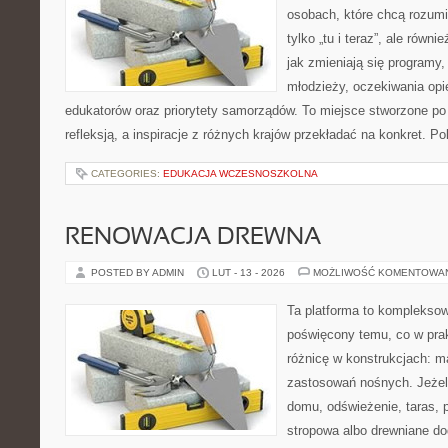
osobach, które chcą rozumie
tylko „tu i teraz”, ale równ
jak zmieniają się programy,
młodzieży, oczekiwania op
edukatorów oraz priorytety samorządów. To miejsce stworzone po 
refleksją, a inspiracje z różnych krajów przekładać na konkret. 
CATEGORIES:
EDUKACJA WCZESNOSZKOLNA
RENOWACJA DREWNA
POSTED BY ADMIN
LUT - 13 - 2026
MOŻLIWOŚĆ KOMENTOWA
Ta platforma to komplekso
poświęcony temu, co w prak
różnicę w konstrukcjach: m
zastosowań nośnych. Jeżeli
domu, odświeżenie, taras,
stropowa albo drewniane do