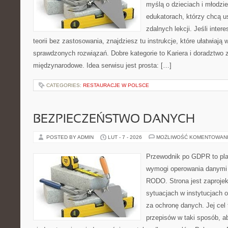
myślą o dzieciach i młodzie
edukatorach, którzy chcą 
zdalnych lekcji. Jeśli inter
teorii bez zastosowania, znajdziesz tu instrukcje, które ułatwiaj
sprawdzonych rozwiązań. Dobre kategorie to Kariera i doradztwo 
międzynarodowe. Idea serwisu jest prosta: […]
CATEGORIES:
RESTAURACJE W POLSCE
BEZPIECZEŃSTWO DANYCH
POSTED BY ADMIN
LUT - 7 - 2026
MOŻLIWOŚĆ KOMENTOWAN
Przewodnik po GDPR to pla
wymogi operowania danymi
RODO. Strona jest zaproje
sytuacjach w instytucjach 
za ochronę danych. Jej cel t
przepisów w taki sposób, a