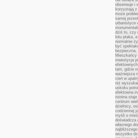
obserwuje i 
korzystają z
może proble
samej przes
urbanistyce 
monumentalno
dziś to, czy
lotu ptaka, a
normalnie ży
być spektaku
bezpieczna, 
Mieszkańcy 
inwestycja p
efektownych
tam, gdzie 
ważniejsza 
cień w upal
niż wyszuka
uskoku potra
efektowna in
istotna staje
centrum wiel
dzielnicy, os
codziennej j
myśli o mieś
doświadcza g
własnego do
najbliższego
wszystko dzi