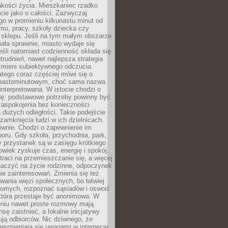
akości życia. Mieszkaniec rzadko
cie jako o całości. Zazwyczaj
o w promieniu kilkunastu minut od
mu, pracy, szkoły dziecka czy
 sklepu. Jeśli na tym małym obszarze
ała sprawnie, miasto wydaje się
eśli natomiast codzienność składa się
trudnień, nawet najlepsza strategia
 zmieni subiektywnego odczucia
latego coraz częściej mówi się o
tnastominutowym, choć sama nazwa
interpretowana. W istocie chodzi o
dę: podstawowe potrzeby powinny być
zaspokojenia bez konieczności
dużych odległości. Takie podejście
zamknięcia ludzi w ich dzielnicach.
iwnie. Chodzi o zapewnienie im
oru. Gdy szkoła, przychodnia, park,
y przystanek są w zasięgu krótkiego
owiek zyskuje czas, energię i spokój.
traci na przemieszczanie się, a więcej
aczyć na życie rodzinne, odpoczynek
nie zainteresowań. Zmienia się też
ania więzi społecznych, bo łatwiej
jomych, rozpoznać sąsiadów i oswoić
która przestaje być anonimowa. W
eniu nawet proste rozmowy mają
sę zaistnieć, a lokalne inicjatywy
dują odbiorców. Nic dziwnego, że
wymieniają się uwagami w internecie,