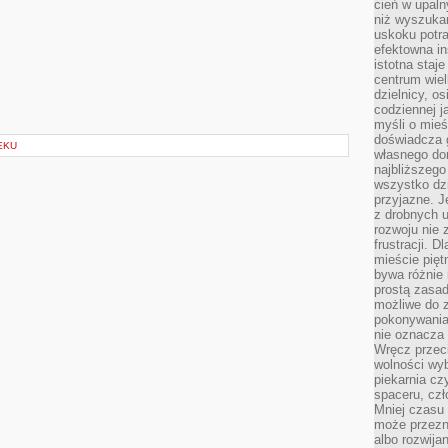
cień w upal
niż wyszuka
uskoku potra
efektowna in
istotna staje
centrum wiel
dzielnicy, os
codziennej j
myśli o mieś
doświadcza g
EKU
własnego do
najbliższego
wszystko dzi
przyjazne. J
z drobnych u
rozwoju nie
frustracji. D
mieście pię
bywa różnie 
prostą zasa
możliwe do 
pokonywania 
nie oznacza 
Wręcz przec
wolności wyb
piekarnia cz
spaceru, czł
Mniej czasu 
może przezn
albo rozwija