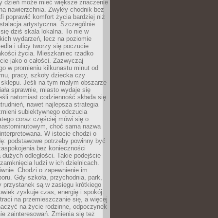
ny dzień może mieć większe znaczenie
na nawierzchnia. Zwykły chodnik bez
fi poprawić komfort życia bardziej niż
stalacja artystyczna. Szczególnie
 się dziś skala lokalna. To nie w
kich wydarzeń, lecz na poziomie
iedla i ulicy tworzy się poczucie
akości życia. Mieszkaniec rzadko
cie jako o całości. Zazwyczaj
o w promieniu kilkunastu minut od
mu, pracy, szkoły dziecka czy
 sklepu. Jeśli na tym małym obszarze
ała sprawnie, miasto wydaje się
eśli natomiast codzienność składa się
trudnień, nawet najlepsza strategia
 zmieni subiektywnego odczucia
latego coraz częściej mówi się o
tnastominutowym, choć sama nazwa
interpretowana. W istocie chodzi o
dę: podstawowe potrzeby powinny być
zaspokojenia bez konieczności
dużych odległości. Takie podejście
zamknięcia ludzi w ich dzielnicach.
iwnie. Chodzi o zapewnienie im
oru. Gdy szkoła, przychodnia, park,
y przystanek są w zasięgu krótkiego
owiek zyskuje czas, energię i spokój.
traci na przemieszczanie się, a więcej
aczyć na życie rodzinne, odpoczynek
nie zainteresowań. Zmienia się też