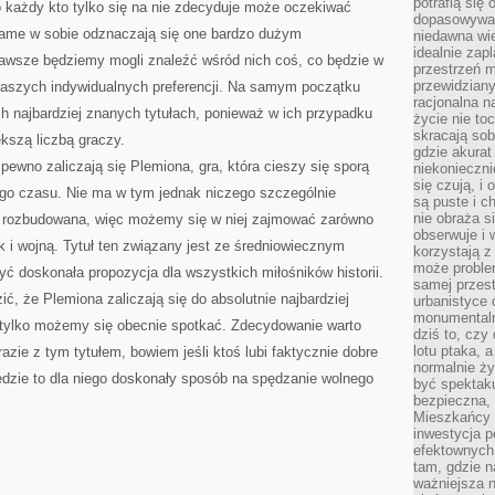
potrafią się
 każdy kto tylko się na nie zdecyduje może oczekiwać
dopasowywać
same w sobie odznaczają się one bardzo dużym
niedawna wie
idealnie zap
awsze będziemy mogli znaleźć wśród nich coś, co będzie w
przestrzeń m
przewidziany
 naszych indywidualnych preferencji. Na samym początku
racjonalna n
ch najbardziej znanych tytułach, ponieważ w ich przypadku
życie nie t
skracają sob
kszą liczbą graczy.
gdzie akurat
pewno zaliczają się Plemiona, gra, która cieszy się sporą
niekonieczni
się czują, i 
ego czasu. Nie ma w tym jednak niczego szczególnie
są puste i c
nie obraża s
o rozbudowana, więc możemy się w niej zajmować zarówno
obserwuje i 
 i wojną. Tytuł ten związany jest ze średniowiecznym
korzystają z
może proble
ć doskonała propozycja dla wszystkich miłośników historii.
samej przes
, że Plemiona zaliczają się do absolutnie najbardziej
urbanistyce 
monumentalno
mi tylko możemy się obecnie spotkać. Zdecydowanie warto
dziś to, czy
lotu ptaka, a
razie z tym tytułem, bowiem jeśli ktoś lubi faktycznie dobre
normalnie ży
 będzie to dla niego doskonały sposób na spędzanie wolnego
być spektaku
bezpieczna, 
Mieszkańcy 
inwestycja p
efektownych
tam, gdzie 
ważniejsza 