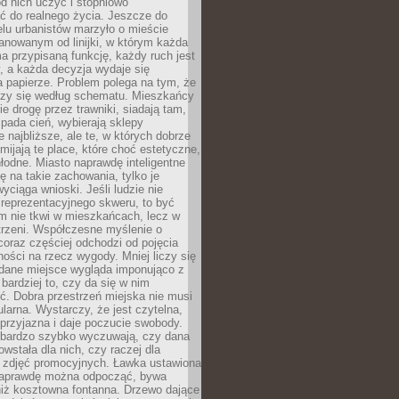
 od nich uczyć i stopniowo
 do realnego życia. Jeszcze do
lu urbanistów marzyło o mieście
lanowanym od linijki, w którym każda
a przypisaną funkcję, każdy ruch jest
, a każda decyzja wydaje się
a papierze. Problem polega na tym, że
oczy się według schematu. Mieszkańcy
ie drogę przez trawniki, siadają tam,
 pada cień, wybierają sklepy
e najbliższe, ale te, w których dobrze
omijają te place, które choć estetyczne,
hłodne. Miasto naprawdę inteligentne
ię na takie zachowania, tylko je
wyciąga wnioski. Jeśli ludzie nie
 reprezentacyjnego skweru, to być
m nie tkwi w mieszkańcach, lecz w
trzeni. Współczesne myślenie o
coraz częściej odchodzi od pojęcia
ści na rzecz wygody. Mniej liczy się
 dane miejsce wygląda imponująco z
 bardziej to, czy da się w nim
ć. Dobra przestrzeń miejska nie musi
larna. Wystarczy, że jest czytelna,
przyjazna i daje poczucie swobody.
bardzo szybko wyczuwają, czy dana
owstała dla nich, czy raczej dla
 zdjęć promocyjnych. Ławka ustawiona
naprawdę można odpocząć, bywa
niż kosztowna fontanna. Drzewo dające