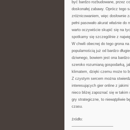
być bardzo rozbudowane, przez co
doskonałej zabawy. Oprócz tego 
zróżnicowaniem, więc dosłownie z
pełni pasowało akurat właśnie do
warto oczywiście skupić się na ty
spotkamy się szczególnie z najwię
W chwili obecnej do tego grona na 
popularnością już od bardzo długi
dziwnego, bowiem jest ona bardz
szeroko rozumianą gospodarką, jak
klimatem, dzięki czemu może to by
Z czystym sercem można stwierdzić
interesujących gier online z jaki
nieco bliżej zapoznać się w takim 
gry strategiczne, to niewątpliwie
czasu.
źródło:
———————————