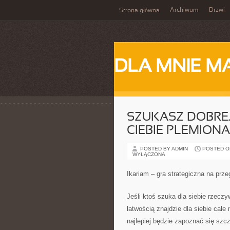
Archiwum
Drzwi
Strona główna
DLA MNIE M
SZUKASZ DOBREJ
CIEBIE PLEMIONA
POSTED BY ADMIN
POSTED ON 
WYŁĄCZONA
Ikariam – gra strategiczna na prze
Jeśli ktoś szuka dla siebie rzeczy
łatwością znajdzie dla siebie całe
najlepiej będzie zapoznać się szc