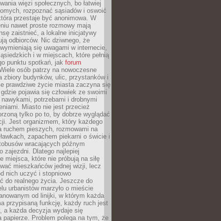
ania więzi społecznych, bo łatwiej
jomych, rozpoznać sąsiadów i oswoić
która przestaje być anonimowa. W
eniu nawet proste rozmowy mają
sę zaistnieć, a lokalne inicjatywy
dują odbiorców. Nic dziwnego, że
wymieniają się uwagami w internecie,
ąsiedzkich i w miejscach, które pełnią
go punktu spotkań, jak
forum
Wiele osób patrzy na nowoczesne
a zbiory budynków, ulic, przystanków i
ale prawdziwe życie miasta zaczyna się
 gdzie pojawia się człowiek ze swoimi
 nawykami, potrzebami i drobnymi
niami. Miasto nie jest przecież
rzoną tylko po to, by dobrze wyglądać
cji. Jest organizmem, który każdego
a ruchem pieszych, rozmowami na
ławkach, zapachem piekarni o świcie i
utobusów wracających późnym
 zajezdni. Dlatego najlepiej
e miejsca, które nie próbują na siłę
wać mieszkańców jednej wizji, lecz
 od nich uczyć i stopniowo
 do realnego życia. Jeszcze do
lu urbanistów marzyło o mieście
lanowanym od linijki, w którym każda
a przypisaną funkcję, każdy ruch jest
, a każda decyzja wydaje się
a papierze. Problem polega na tym, że