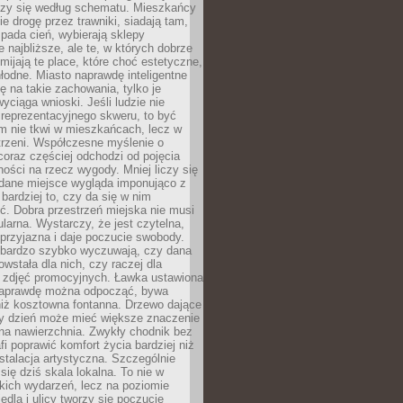
oczy się według schematu. Mieszkańcy
ie drogę przez trawniki, siadają tam,
 pada cień, wybierają sklepy
e najbliższe, ale te, w których dobrze
omijają te place, które choć estetyczne,
hłodne. Miasto naprawdę inteligentne
ię na takie zachowania, tylko je
wyciąga wnioski. Jeśli ludzie nie
 reprezentacyjnego skweru, to być
m nie tkwi w mieszkańcach, lecz w
trzeni. Współczesne myślenie o
coraz częściej odchodzi od pojęcia
ści na rzecz wygody. Mniej liczy się
 dane miejsce wygląda imponująco z
 bardziej to, czy da się w nim
ć. Dobra przestrzeń miejska nie musi
larna. Wystarczy, że jest czytelna,
przyjazna i daje poczucie swobody.
bardzo szybko wyczuwają, czy dana
owstała dla nich, czy raczej dla
 zdjęć promocyjnych. Ławka ustawiona
naprawdę można odpocząć, bywa
niż kosztowna fontanna. Drzewo dające
ny dzień może mieć większe znaczenie
na nawierzchnia. Zwykły chodnik bez
fi poprawić komfort życia bardziej niż
stalacja artystyczna. Szczególnie
 się dziś skala lokalna. To nie w
kich wydarzeń, lecz na poziomie
iedla i ulicy tworzy się poczucie