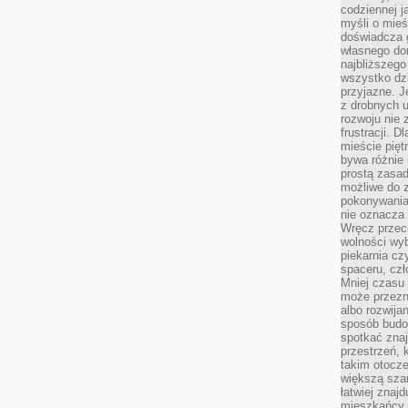
codziennej j
myśli o mieś
doświadcza g
własnego do
najbliższego
wszystko dzi
przyjazne. J
z drobnych u
rozwoju nie
frustracji. D
mieście pię
bywa różnie 
prostą zasa
możliwe do 
pokonywania 
nie oznacza 
Wręcz przec
wolności wyb
piekarnia cz
spaceru, czł
Mniej czasu 
może przezn
albo rozwija
sposób budow
spotkać zna
przestrzeń, 
takim otocz
większą szan
łatwiej znaj
mieszkańcy 