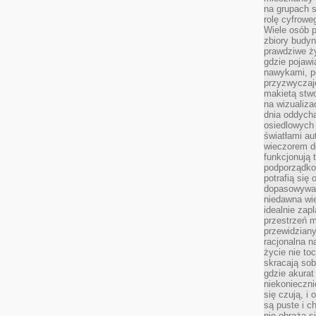
na grupach s
rolę cyfrowe
Wiele osób 
zbiory budyn
prawdziwe ży
gdzie pojawi
nawykami, p
przyzwyczaje
makietą stwo
na wizualiza
dnia oddych
osiedlowych 
światłami a
wieczorem do
funkcjonują t
podporządko
potrafią się
dopasowywać
niedawna wie
idealnie zap
przestrzeń m
przewidziany
racjonalna n
życie nie t
skracają sob
gdzie akurat
niekonieczni
się czują, i 
są puste i c
nie obraża s