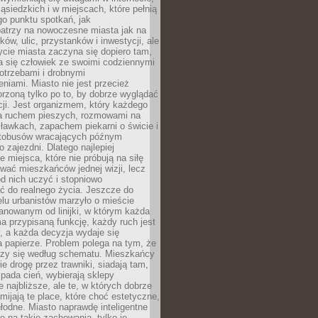
ąsiedzkich i w miejscach, które pełnią
go punktu spotkań, jak
patrzy na nowoczesne miasta jak na
ków, ulic, przystanków i inwestycji, ale
cie miasta zaczyna się dopiero tam,
a się człowiek ze swoimi codziennymi
otrzebami i drobnymi
niami. Miasto nie jest przecież
rzoną tylko po to, by dobrze wyglądać
cji. Jest organizmem, który każdego
a ruchem pieszych, rozmowami na
ławkach, zapachem piekarni o świcie i
utobusów wracających późnym
 zajezdni. Dlatego najlepiej
e miejsca, które nie próbują na siłę
wać mieszkańców jednej wizji, lecz
 od nich uczyć i stopniowo
 do realnego życia. Jeszcze do
lu urbanistów marzyło o mieście
lanowanym od linijki, w którym każda
a przypisaną funkcję, każdy ruch jest
, a każda decyzja wydaje się
a papierze. Problem polega na tym, że
oczy się według schematu. Mieszkańcy
ie drogę przez trawniki, siadają tam,
 pada cień, wybierają sklepy
e najbliższe, ale te, w których dobrze
omijają te place, które choć estetyczne,
hłodne. Miasto naprawdę inteligentne
ię na takie zachowania, tylko je