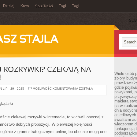
Dzisiaj
Krew
Tagi
Tagi
Spis Treści
SUB
ASZ STAJLA
 ROZRYWKI? CZEKAJĄ NA
Wiele osób 
!
zbiory budyn
prawdziwe ży
gdzie pojawi
SZUKASZ
LIP - 29 - 2025
MOŻLIWOŚĆ KOMENTOWANIA
ZOSTAŁA
nawykami, p
DOBREJ
ROZRYWKI?
przyzwyczaje
CZEKAJĄ
makietą stwo
NA
glądarki
CIEBIE
na wizualiza
PLEMIONA!
dnia oddych
osiedlowych 
wiście ciekawej rozrywki w internecie, to w chwili obecnej z
światłami a
wieczorem do
 mnóstwo dobrych propozycji. W pierwszej kolejności
funkcjonują t
zególnie z grami strategicznymi online, bo obecnie mogą one
podporządko