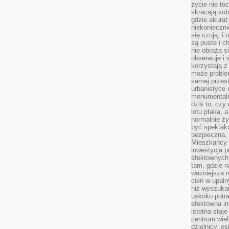
życie nie t
skracają sob
gdzie akurat
niekonieczni
się czują, i 
są puste i c
nie obraża s
obserwuje i 
korzystają z
może proble
samej przes
urbanistyce 
monumentalno
dziś to, czy
lotu ptaka, a
normalnie ży
być spektaku
bezpieczna, 
Mieszkańcy 
inwestycja p
efektownych
tam, gdzie 
ważniejsza 
cień w upal
niż wyszuka
uskoku potra
efektowna in
istotna staje
centrum wiel
dzielnicy, os