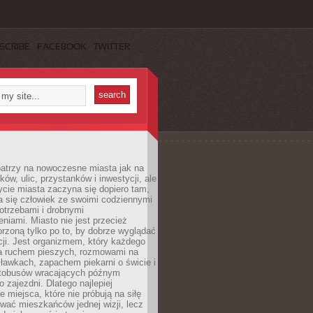
SCRIBE
FACEBOOK
TWITTER
patrzy na nowoczesne miasta jak na
ków, ulic, przystanków i inwestycji, ale
cie miasta zaczyna się dopiero tam,
a się człowiek ze swoimi codziennymi
otrzebami i drobnymi
niami. Miasto nie jest przecież
rzoną tylko po to, by dobrze wyglądać
cji. Jest organizmem, który każdego
a ruchem pieszych, rozmowami na
ławkach, zapachem piekarni o świcie i
utobusów wracających późnym
 zajezdni. Dlatego najlepiej
e miejsca, które nie próbują na siłę
wać mieszkańców jednej wizji, lecz