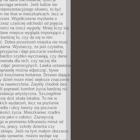
wyciąga wnioski. Jeśli ludzie nie
 reprezentacyjnego skweru, to być
m nie tkwi w mieszkańcach, lecz w
trzeni. Współczesne myślenie o
coraz częściej odchodzi od pojęcia
ści na rzecz wygody. Mniej liczy się
 dane miejsce wygląda imponująco z
 bardziej to, czy da się w nim
ć. Dobra przestrzeń miejska nie musi
larna. Wystarczy, że jest czytelna,
przyjazna i daje poczucie swobody.
bardzo szybko wyczuwają, czy dana
owstała dla nich, czy raczej dla
 zdjęć promocyjnych. Ławka ustawiona
naprawdę można odpocząć, bywa
niż kosztowna fontanna. Drzewo dające
ny dzień może mieć większe znaczenie
na nawierzchnia. Zwykły chodnik bez
fi poprawić komfort życia bardziej niż
stalacja artystyczna. Szczególnie
 się dziś skala lokalna. To nie w
kich wydarzeń, lecz na poziomie
iedla i ulicy tworzy się poczucie
akości życia. Mieszkaniec rzadko
cie jako o całości. Zazwyczaj
o w promieniu kilkunastu minut od
mu, pracy, szkoły dziecka czy
 sklepu. Jeśli na tym małym obszarze
ała sprawnie, miasto wydaje się