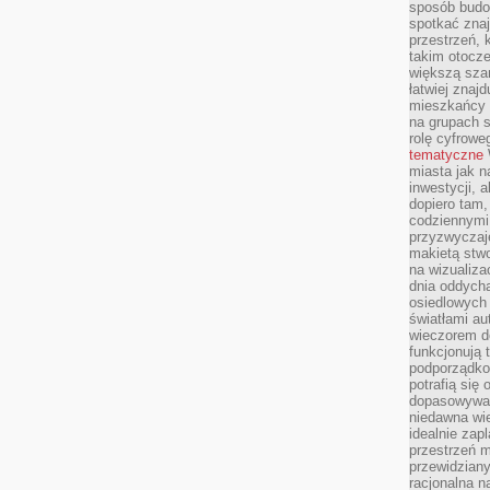
sposób budow
spotkać zna
przestrzeń, 
takim otocz
większą szan
łatwiej znaj
mieszkańcy 
na grupach s
rolę cyfrowe
tematyczne
miasta jak n
inwestycji, 
dopiero tam,
codziennymi
przyzwyczaje
makietą stwo
na wizualiza
dnia oddych
osiedlowych 
światłami a
wieczorem do
funkcjonują t
podporządko
potrafią się
dopasowywać
niedawna wie
idealnie zap
przestrzeń m
przewidziany
racjonalna n