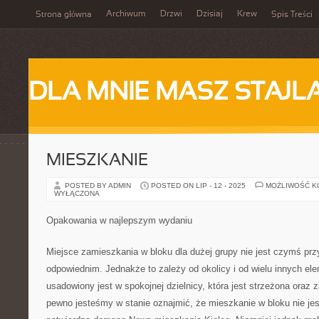
Archiwum
Drzwi
Dzisiaj
Krew
Strona główna
Spis Treści
DLA MNIE MASZ STAJL
MIESZKANIE
POSTED BY ADMIN
POSTED ON LIP - 12 - 2025
MOŻLIWOŚĆ 
WYŁĄCZONA
Opakowania w najlepszym wydaniu
Miejsce zamieszkania w bloku dla dużej grupy nie jest czymś pr
odpowiednim. Jednakże to zależy od okolicy i od wielu innych ele
usadowiony jest w spokojnej dzielnicy, która jest strzeżona oraz 
pewno jesteśmy w stanie oznajmić, że mieszkanie w bloku nie jest