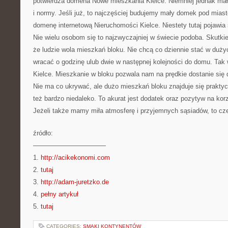
potwierdza domena Nowe mieszkania Kielce. Niemniej jednak mał
i normy. Jeśli już, to najczęściej budujemy mały domek pod mia
domenę internetową Nieruchomości Kielce. Niestety tutaj pojawia
Nie wielu osobom się to najzwyczajniej w świecie podoba. Skutki
że ludzie wola mieszkań bloku. Nie chcą co dziennie stać w duży
wracać o godzinę ulub dwie w następnej kolejności do domu. Ta
Kielce. Mieszkanie w bloku pozwala nam na prędkie dostanie się 
Nie ma co ukrywać, ale dużo mieszkań bloku znajduje się prakt
też bardzo niedaleko. To akurat jest dodatek oraz pozytyw na ko
Jeżeli także mamy miła atmosferę i przyjemnych sąsiadów, to cz
źródło:
———————————
1.
http://acikekonomi.com
2.
tutaj
3.
http://adam-juretzko.de
4.
pełny artykuł
5.
tutaj
CATEGORIES:
SMAKI KONTYNENTÓW