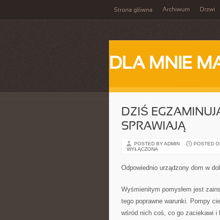
Archiwum
Drzwi
Strona główna
DLA MNIE M
DZIŚ EGZAMINUJ
SPRAWIAJĄ
POSTED BY ADMIN
POSTED ON 
WYŁĄCZONA
Odpowiednio urządzony dom w dob
Wyśmienitym pomysłem jest zainst
tego poprawne warunki. Pompy cie
wśród nich coś, co go zaciekawi 