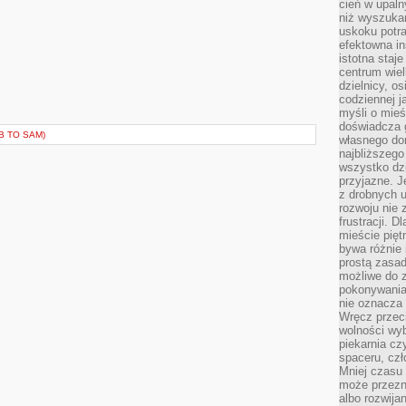
cień w upal
niż wyszuka
uskoku potra
efektowna in
istotna staje
centrum wiel
dzielnicy, os
codziennej j
myśli o mieś
doświadcza g
B TO SAM)
własnego do
najbliższego
wszystko dzi
przyjazne. J
z drobnych u
rozwoju nie
frustracji. D
mieście pię
bywa różnie 
prostą zasa
możliwe do 
pokonywania 
nie oznacza 
Wręcz przec
wolności wyb
piekarnia cz
spaceru, czł
Mniej czasu 
może przezn
albo rozwija