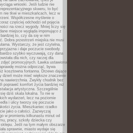
wyciąga wnioski. Jeśli ludzie nie
 reprezentacyjnego skweru, to być
m nie tkwi w mieszkańcach, lecz w
trzeni. Współczesne myślenie o
coraz częściej odchodzi od pojęcia
ści na rzecz wygody. Mniej liczy się
 dane miejsce wygląda imponująco z
 bardziej to, czy da się w nim
ć. Dobra przestrzeń miejska nie musi
larna. Wystarczy, że jest czytelna,
przyjazna i daje poczucie swobody.
bardzo szybko wyczuwają, czy dana
owstała dla nich, czy raczej dla
 zdjęć promocyjnych. Ławka ustawiona
naprawdę można odpocząć, bywa
niż kosztowna fontanna. Drzewo dające
ny dzień może mieć większe znaczenie
na nawierzchnia. Zwykły chodnik bez
fi poprawić komfort życia bardziej niż
stalacja artystyczna. Szczególnie
 się dziś skala lokalna. To nie w
kich wydarzeń, lecz na poziomie
iedla i ulicy tworzy się poczucie
akości życia. Mieszkaniec rzadko
cie jako o całości. Zazwyczaj
o w promieniu kilkunastu minut od
mu, pracy, szkoły dziecka czy
 sklepu. Jeśli na tym małym obszarze
ała sprawnie, miasto wydaje się