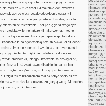
potrafią się
e energię termiczną z gruntu i transformują ją na ciepło
dopasowywać
niedawna wie
uje się również w mieszkaniu klimakonwektor, wówczas
idealnie zap
 budynek wolnostojący będzie odpowiednio ogrzany i
przestrzeń m
przewidziany
roku. Takie urządzenie jest proste w obsłudze, poradzi
racjonalna n
y mieszkaniec mieszkania. Steruje się go szczególnym
życie nie t
skracają sob
znie i produktywnie. najtańsze klimakonwektory można
gdzie akurat
niekonieczni
dużym udogodnieniem. Tworzą je najważniejsi fabrykanci,
się czują, i 
Urządzenia te na ogół działają bezusterkowo, jeżeli jednak
są puste i c
nie obraża s
 prędko zajmie się reperacją i wymianą zepsutych części.
obserwuje i 
 pompy ciepła i to dzięki nim potężnie zasługuje na
korzystają z
może proble
y w tym środowisku, jakiego urządzenia są ekologiczne,
samej przes
urbanistyce 
lne. Można je używać nawet kilkadziesiąt lat, co jest
monumentalno
ie są zbytnio wygórowane, mało tego jest to inwestycja
dziś to, czy
lotu ptaka, a
aca. Dzięki takim urządzeniom można nabyć sporo niższe
normalnie ży
owietrza w mieszkaniu, a również za gorącą wodę. Nie można
być spektaku
bezpieczna, 
cej osób się nimi interesuje.
Mieszkańcy 
inwestycja p
efektownych
tam, gdzie 
ważniejsza 