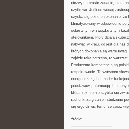
niezwykle proste zadanie, biorą on
użytkowe. Jeśli co więcej zastos
uzyska się pełne przekonanie, że
klimatyzowany w odpowiednie pory 
sobie z tym w związku z tym każd
sterownikiem, który działa skutec
nabywać w kraju, co jest dla nas 
których dokonania są warte uwagi. 
zajdzie taka potrzeba, to warsztat
Producenta kompetencją są polskie
respektowanie. To wytwórca sławn
energooszczędne i nader funkcjona
podstawową informacją. Ich ceny n
która niezmiernie szybko się zwr
rachunki za grzanie i studzenie p
się ergo dziwić temu, że coraz wię
źródło:
———————————