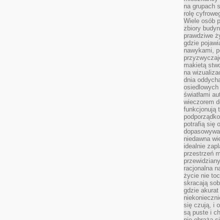
na grupach s
rolę cyfrowe
Wiele osób 
zbiory budyn
prawdziwe ży
gdzie pojawi
nawykami, p
przyzwyczaje
makietą stwo
na wizualiza
dnia oddych
osiedlowych 
światłami a
wieczorem do
funkcjonują t
podporządko
potrafią się
dopasowywać
niedawna wie
idealnie zap
przestrzeń m
przewidziany
racjonalna n
życie nie t
skracają sob
gdzie akurat
niekonieczni
się czują, i 
są puste i c
nie obraża s