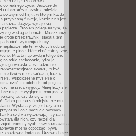
 od nich uczyć i stopniowo
 do realnego życia. Jeszcze do
lu urbanistów marzyło o mieście
lanowanym od linijki, w którym każda
a przypisaną funkcję, każdy ruch jest
, a każda decyzja wydaje się
a papierze. Problem polega na tym, że
oczy się według schematu. Mieszkańcy
ie drogę przez trawniki, siadają tam,
 pada cień, wybierają sklepy
e najbliższe, ale te, w których dobrze
omijają te place, które choć estetyczne,
hłodne. Miasto naprawdę inteligentne
ię na takie zachowania, tylko je
wyciąga wnioski. Jeśli ludzie nie
 reprezentacyjnego skweru, to być
m nie tkwi w mieszkańcach, lecz w
trzeni. Współczesne myślenie o
coraz częściej odchodzi od pojęcia
ści na rzecz wygody. Mniej liczy się
 dane miejsce wygląda imponująco z
 bardziej to, czy da się w nim
ć. Dobra przestrzeń miejska nie musi
larna. Wystarczy, że jest czytelna,
przyjazna i daje poczucie swobody.
bardzo szybko wyczuwają, czy dana
owstała dla nich, czy raczej dla
 zdjęć promocyjnych. Ławka ustawiona
naprawdę można odpocząć, bywa
niż kosztowna fontanna. Drzewo dające