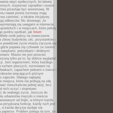
ania więzi społecznych, bo łatwiej
jomych, rozpoznać sąsiadów i oswoić
która przestaje być anonimowa. W
eniu nawet proste rozmowy mają
sę zaistnieć, a lokalne inicjatywy
dują odbiorców. Nic dziwnego, że
wymieniają się uwagami w internecie,
ąsiedzkich i w miejscach, które pełnią
go punktu spotkań, jak
forum
Wiele osób patrzy na nowoczesne
a zbiory budynków, ulic, przystanków i
ale prawdziwe życie miasta zaczyna się
 gdzie pojawia się człowiek ze swoimi
 nawykami, potrzebami i drobnymi
niami. Miasto nie jest przecież
rzoną tylko po to, by dobrze wyglądać
cji. Jest organizmem, który każdego
a ruchem pieszych, rozmowami na
ławkach, zapachem piekarni o świcie i
utobusów wracających późnym
 zajezdni. Dlatego najlepiej
e miejsca, które nie próbują na siłę
wać mieszkańców jednej wizji, lecz
 od nich uczyć i stopniowo
 do realnego życia. Jeszcze do
lu urbanistów marzyło o mieście
lanowanym od linijki, w którym każda
a przypisaną funkcję, każdy ruch jest
, a każda decyzja wydaje się
a papierze. Problem polega na tym, że