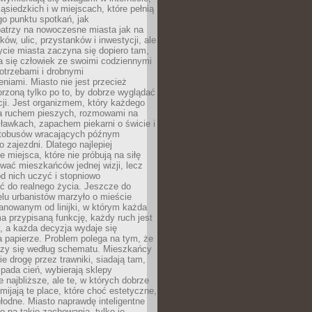
ąsiedzkich i w miejscach, które pełnią
go punktu spotkań, jak
patrzy na nowoczesne miasta jak na
ków, ulic, przystanków i inwestycji, ale
cie miasta zaczyna się dopiero tam,
a się człowiek ze swoimi codziennymi
otrzebami i drobnymi
niami. Miasto nie jest przecież
rzoną tylko po to, by dobrze wyglądać
cji. Jest organizmem, który każdego
a ruchem pieszych, rozmowami na
ławkach, zapachem piekarni o świcie i
utobusów wracających późnym
 zajezdni. Dlatego najlepiej
e miejsca, które nie próbują na siłę
wać mieszkańców jednej wizji, lecz
 od nich uczyć i stopniowo
 do realnego życia. Jeszcze do
lu urbanistów marzyło o mieście
lanowanym od linijki, w którym każda
a przypisaną funkcję, każdy ruch jest
, a każda decyzja wydaje się
a papierze. Problem polega na tym, że
oczy się według schematu. Mieszkańcy
ie drogę przez trawniki, siadają tam,
 pada cień, wybierają sklepy
e najbliższe, ale te, w których dobrze
omijają te place, które choć estetyczne,
hłodne. Miasto naprawdę inteligentne
ię na takie zachowania, tylko je