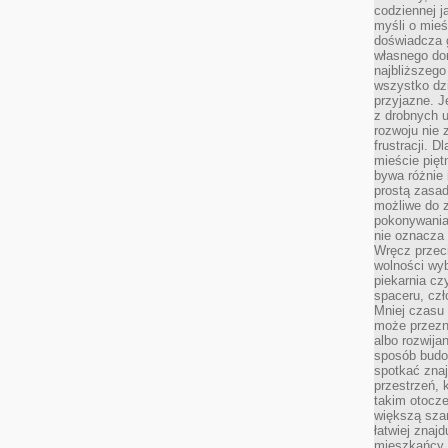
codziennej j
myśli o mieś
doświadcza g
własnego do
najbliższego
wszystko dzi
przyjazne. J
z drobnych u
rozwoju nie
frustracji. D
mieście pię
bywa różnie 
prostą zasa
możliwe do 
pokonywania 
nie oznacza 
Wręcz przec
wolności wyb
piekarnia cz
spaceru, czł
Mniej czasu 
może przezn
albo rozwija
sposób budow
spotkać zna
przestrzeń, 
takim otocz
większą szan
łatwiej znaj
mieszkańcy 