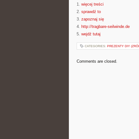
1.
więcej treści
2.
sprawdź to
3.
zapoznaj się
4.
http://tragbare-seilwinde.de
5.
wejdź tutaj
CATEGORIES:
PREZENTY DIY (ZRÓ
Comments are closed.