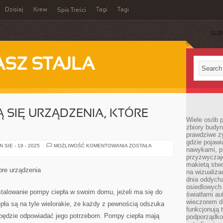
Dzisiaj
Krew
Tagi
Tagi
Spis Treści
SUB
ASZ STAJLA
Ą SIĘ URZĄDZENIA, KTÓRE
Wiele osób 
zbiory budyn
prawdziwe ży
gdzie pojawi
DZIŚ
SIE - 19 - 2025
MOŻLIWOŚĆ KOMENTOWANIA
ZOSTAŁA
nawykami, p
EGZAMINUJĄ
SIĘ
przyzwyczaje
URZĄDZENIA,
makietą stwo
KTÓRE
re urządzenia
na wizualiza
SPRAWIAJĄ
dnia oddych
osiedlowych 
alowanie pompy ciepła w swoim domu, jeżeli ma się do
światłami a
wieczorem do
pła są na tyle wielorakie, że każdy z pewnością odszuka
funkcjonują t
i będzie odpowiadać jego potrzebom. Pompy ciepła mają
podporządko