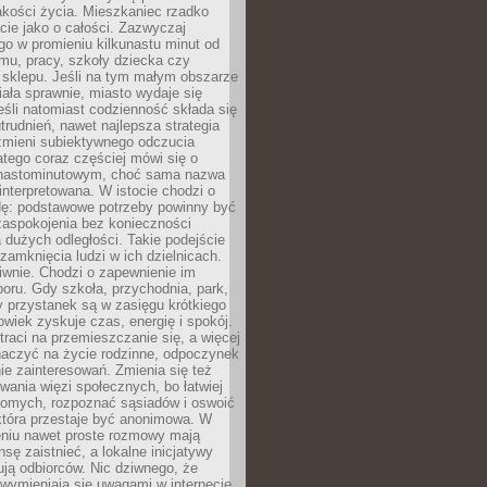
akości życia. Mieszkaniec rzadko
cie jako o całości. Zazwyczaj
o w promieniu kilkunastu minut od
mu, pracy, szkoły dziecka czy
 sklepu. Jeśli na tym małym obszarze
ała sprawnie, miasto wydaje się
eśli natomiast codzienność składa się
trudnień, nawet najlepsza strategia
 zmieni subiektywnego odczucia
latego coraz częściej mówi się o
tnastominutowym, choć sama nazwa
interpretowana. W istocie chodzi o
dę: podstawowe potrzeby powinny być
zaspokojenia bez konieczności
dużych odległości. Takie podejście
zamknięcia ludzi w ich dzielnicach.
iwnie. Chodzi o zapewnienie im
oru. Gdy szkoła, przychodnia, park,
y przystanek są w zasięgu krótkiego
owiek zyskuje czas, energię i spokój.
traci na przemieszczanie się, a więcej
aczyć na życie rodzinne, odpoczynek
nie zainteresowań. Zmienia się też
ania więzi społecznych, bo łatwiej
jomych, rozpoznać sąsiadów i oswoić
która przestaje być anonimowa. W
eniu nawet proste rozmowy mają
sę zaistnieć, a lokalne inicjatywy
dują odbiorców. Nic dziwnego, że
wymieniają się uwagami w internecie,