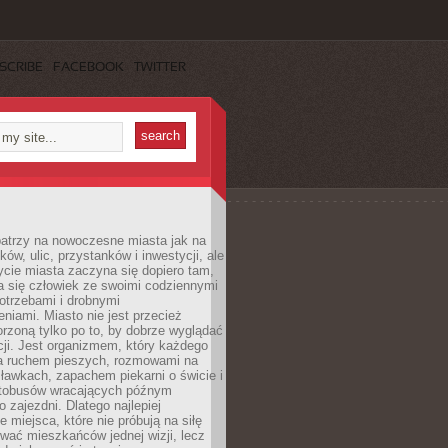
SCRIBE
FACEBOOK
TWITTER
patrzy na nowoczesne miasta jak na
ków, ulic, przystanków i inwestycji, ale
cie miasta zaczyna się dopiero tam,
a się człowiek ze swoimi codziennymi
otrzebami i drobnymi
niami. Miasto nie jest przecież
rzoną tylko po to, by dobrze wyglądać
cji. Jest organizmem, który każdego
a ruchem pieszych, rozmowami na
ławkach, zapachem piekarni o świcie i
utobusów wracających późnym
 zajezdni. Dlatego najlepiej
e miejsca, które nie próbują na siłę
wać mieszkańców jednej wizji, lecz