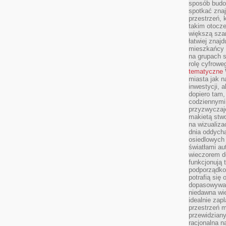
sposób budow
spotkać zna
przestrzeń, 
takim otocz
większą szan
łatwiej znaj
mieszkańcy 
na grupach s
rolę cyfrowe
tematyczne
miasta jak n
inwestycji, 
dopiero tam,
codziennymi
przyzwyczaje
makietą stwo
na wizualiza
dnia oddych
osiedlowych 
światłami a
wieczorem do
funkcjonują t
podporządko
potrafią się
dopasowywać
niedawna wie
idealnie zap
przestrzeń m
przewidziany
racjonalna n