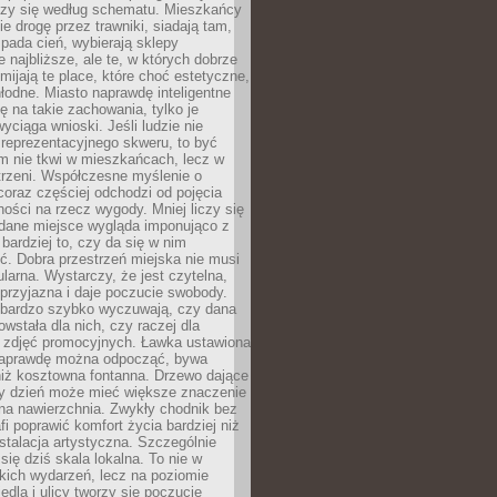
oczy się według schematu. Mieszkańcy
ie drogę przez trawniki, siadają tam,
 pada cień, wybierają sklepy
e najbliższe, ale te, w których dobrze
omijają te place, które choć estetyczne,
hłodne. Miasto naprawdę inteligentne
ię na takie zachowania, tylko je
wyciąga wnioski. Jeśli ludzie nie
 reprezentacyjnego skweru, to być
m nie tkwi w mieszkańcach, lecz w
trzeni. Współczesne myślenie o
coraz częściej odchodzi od pojęcia
ści na rzecz wygody. Mniej liczy się
 dane miejsce wygląda imponująco z
 bardziej to, czy da się w nim
ć. Dobra przestrzeń miejska nie musi
larna. Wystarczy, że jest czytelna,
przyjazna i daje poczucie swobody.
bardzo szybko wyczuwają, czy dana
owstała dla nich, czy raczej dla
 zdjęć promocyjnych. Ławka ustawiona
naprawdę można odpocząć, bywa
niż kosztowna fontanna. Drzewo dające
ny dzień może mieć większe znaczenie
na nawierzchnia. Zwykły chodnik bez
fi poprawić komfort życia bardziej niż
stalacja artystyczna. Szczególnie
 się dziś skala lokalna. To nie w
kich wydarzeń, lecz na poziomie
iedla i ulicy tworzy się poczucie