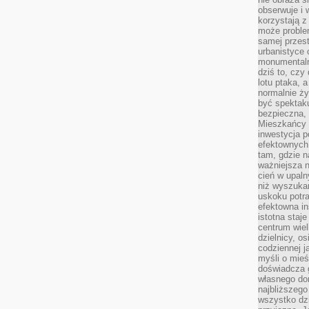
obserwuje i 
korzystają z
może proble
samej przes
urbanistyce 
monumentalno
dziś to, czy
lotu ptaka, a
normalnie ży
być spektaku
bezpieczna, 
Mieszkańcy 
inwestycja p
efektownych
tam, gdzie 
ważniejsza 
cień w upal
niż wyszuka
uskoku potra
efektowna in
istotna staje
centrum wiel
dzielnicy, os
codziennej j
myśli o mieś
doświadcza g
własnego do
najbliższego
wszystko dzi