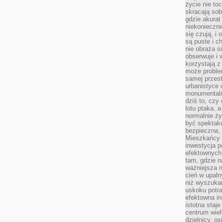
życie nie t
skracają sob
gdzie akurat
niekonieczni
się czują, i 
są puste i c
nie obraża s
obserwuje i 
korzystają z
może proble
samej przes
urbanistyce 
monumentalno
dziś to, czy
lotu ptaka, a
normalnie ży
być spektaku
bezpieczna, 
Mieszkańcy 
inwestycja p
efektownych
tam, gdzie 
ważniejsza 
cień w upal
niż wyszuka
uskoku potra
efektowna in
istotna staje
centrum wiel
dzielnicy, os