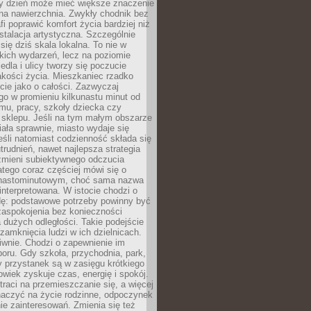
ny dzień może mieć większe znaczenie
na nawierzchnia. Zwykły chodnik bez
fi poprawić komfort życia bardziej niż
stalacja artystyczna. Szczególnie
 się dziś skala lokalna. To nie w
kich wydarzeń, lecz na poziomie
iedla i ulicy tworzy się poczucie
akości życia. Mieszkaniec rzadko
cie jako o całości. Zazwyczaj
o w promieniu kilkunastu minut od
mu, pracy, szkoły dziecka czy
 sklepu. Jeśli na tym małym obszarze
ała sprawnie, miasto wydaje się
eśli natomiast codzienność składa się
trudnień, nawet najlepsza strategia
 zmieni subiektywnego odczucia
latego coraz częściej mówi się o
tnastominutowym, choć sama nazwa
interpretowana. W istocie chodzi o
dę: podstawowe potrzeby powinny być
zaspokojenia bez konieczności
dużych odległości. Takie podejście
zamknięcia ludzi w ich dzielnicach.
iwnie. Chodzi o zapewnienie im
oru. Gdy szkoła, przychodnia, park,
y przystanek są w zasięgu krótkiego
owiek zyskuje czas, energię i spokój.
traci na przemieszczanie się, a więcej
aczyć na życie rodzinne, odpoczynek
nie zainteresowań. Zmienia się też