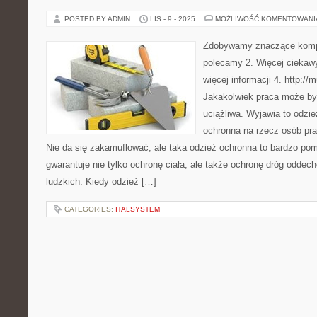
POSTED BY ADMIN
LIS - 9 - 2025
MOŻLIWOŚĆ KOMENTOWAN
Zdobywamy znaczące kompr
polecamy 2. Więcej ciekawy
więcej informacji 4. http:/
Jakakolwiek praca może by
uciążliwa. Wyjawia to odzie
ochronna na rzecz osób pra
Nie da się zakamuflować, ale taka odzież ochronna to bardzo po
gwarantuje nie tylko ochronę ciała, ale także ochronę dróg odde
ludzkich. Kiedy odzież […]
CATEGORIES:
ITALSYSTEM