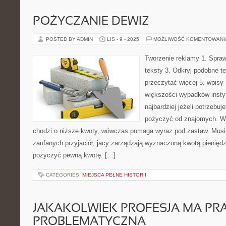
POŻYCZANIE DEWIZ
POSTED BY ADMIN
LIS - 9 - 2025
MOŻLIWOŚĆ KOMENTOWAN
Tworzenie reklamy 1. Sprawd
teksty 3. Odkryj podobne te
przeczytać więcej 5. wpis
większości wypadków instyt
najbardziej jeżeli potrzeb
pożyczyć od znajomych. Wie
chodzi o niższe kwoty, wówczas pomaga wyraz pod zastaw. Musi
zaufanych przyjaciół, jacy zarządzają wyznaczoną kwotą pienięd
pożyczyć pewną kwotę. […]
CATEGORIES:
MIEJSCA PEŁNE HISTORII
JAKAKOLWIEK PROFESJA MA PR
PROBLEMATYCZNA