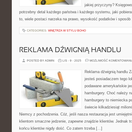
jakiej przyczyny? Księgowoś
potrzebny detal każdego państwa i każdego systemu, jaki pobiera
to, wiele postaci narzeka na prawo, wysokość podatków i sposób
CATEGORIES:
WNĘTRZA W STYLU BOHO
REKLAMA DŹWIGNIĄ HANDLU
POSTED BY ADMIN
LIS - 9 - 2025
MOŻLIWOŚĆ KOMENTOWAN
Reklama dźwignią handlu Z
jesteś posiadaczem tego lo
podawane amerykańskie jed
hamburgery. Choć należy na
hamburgery to niemiecka po
świecie kilkadziesiąt mili
Niemcy z pochodzenia. Cóż, jeśli nasza restauracja jest umiejętn
klientom smaczne jedzenie, zapewne znajdzie klientów. Jednak t
końcu klientów nigdy dość. Co zatem trzeba […]