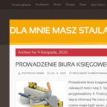
Archiwum
Drzwi
Dzisiaj
Krew
Strona główna
Spis Treści
DLA MNIE MASZ STAJL
Archive for 9 listopada, 2025
PROWADZENIE BIURA KSIĘGOW
POSTED BY ADMIN
LIS - 9 - 2025
MOŻLIWOŚĆ KOMENTOWAN
Prowadzenie biura księgowe
ciekawych treści tutaj 3. S
przygotowaliśmy 4. Przeczy
więcej informacji Na rzecz 
czarna magia bądź wyraz, j