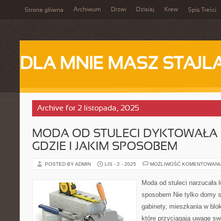
Archiwum
Drzwi
Dzisiaj
Krew
Strona główna
Spis Treści
DLA MNIE MASZ STAJL
Archive for 2 listopada, 2025
MODA OD STULECI DYKTOWAŁA 
GDZIE I JAKIM SPOSOBEM
POSTED BY ADMIN
LIS - 2 - 2025
MOŻLIWOŚĆ KOMENTOWAN
Moda od stuleci narzucała l
sposobem Nie tylko domy si
gabinety, mieszkania w blok
które przyciągają uwagę s