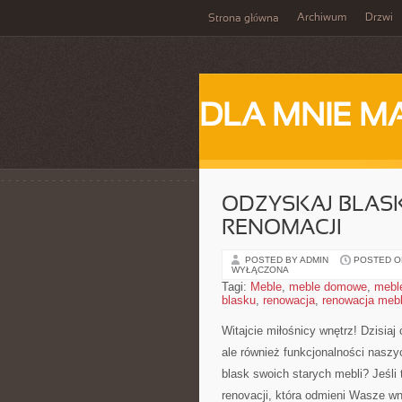
Archiwum
Drzwi
Strona główna
DLA MNIE M
ODZYSKAJ BLASK
RENOMACJI
POSTED BY ADMIN
POSTED ON
WYŁĄCZONA
Tagi:
Meble
,
meble domowe
,
mebl
blasku
,
renowacja
,
renowacja mebl
Witajcie miłośnicy wnętrz! Dzisiaj
ale również funkcjonalności ​naszy
blask swoich starych mebli? Jeśli 
renovacji, która odmieni Wasze wnę