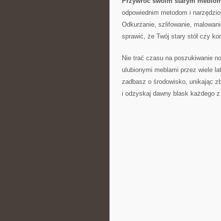
Przywróć swoim starym meblom
odpowiednim metodom⁤ i‍ narzędzio
Odkurzanie, szlifowanie, malowanie 
sprawić, że Twój stary‌ stół czy‍ 
Nie trać czasu na poszukiwanie now
ulubionymi meblami przez‍ wiele ‌l
zadbasz o środowisko, unikając ‍z
i odzyskaj dawny‍ blask każdego z