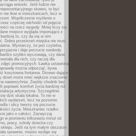
wyciąga wnioski. Jeśli ludzie nie
 reprezentacyjnego skweru, to być
m nie tkwi w mieszkańcach, lecz w
trzeni. Współczesne myślenie o
coraz częściej odchodzi od pojęcia
ści na rzecz wygody. Mniej liczy się
 dane miejsce wygląda imponująco z
 bardziej to, czy da się w nim
ć. Dobra przestrzeń miejska nie musi
larna. Wystarczy, że jest czytelna,
przyjazna i daje poczucie swobody.
bardzo szybko wyczuwają, czy dana
owstała dla nich, czy raczej dla
 zdjęć promocyjnych. Ławka ustawiona
naprawdę można odpocząć, bywa
niż kosztowna fontanna. Drzewo dające
ny dzień może mieć większe znaczenie
na nawierzchnia. Zwykły chodnik bez
fi poprawić komfort życia bardziej niż
stalacja artystyczna. Szczególnie
 się dziś skala lokalna. To nie w
kich wydarzeń, lecz na poziomie
iedla i ulicy tworzy się poczucie
akości życia. Mieszkaniec rzadko
cie jako o całości. Zazwyczaj
o w promieniu kilkunastu minut od
mu, pracy, szkoły dziecka czy
 sklepu. Jeśli na tym małym obszarze
ała sprawnie, miasto wydaje się