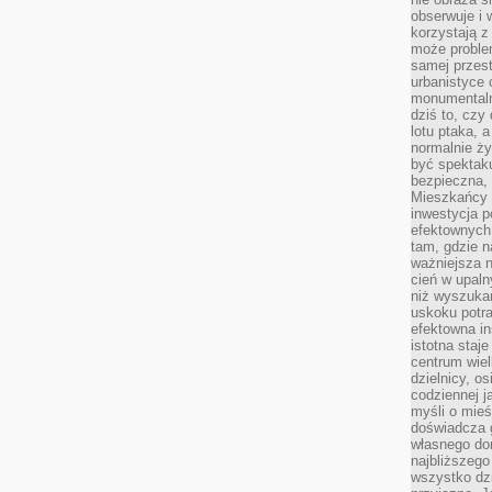
obserwuje i 
korzystają z
może proble
samej przes
urbanistyce 
monumentalno
dziś to, czy
lotu ptaka, a
normalnie ży
być spektaku
bezpieczna, 
Mieszkańcy 
inwestycja p
efektownych
tam, gdzie 
ważniejsza 
cień w upal
niż wyszuka
uskoku potra
efektowna in
istotna staje
centrum wiel
dzielnicy, os
codziennej j
myśli o mieś
doświadcza g
własnego do
najbliższego
wszystko dzi