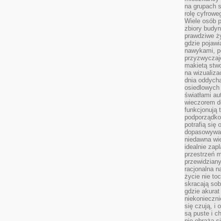
na grupach s
rolę cyfrowe
Wiele osób 
zbiory budyn
prawdziwe ży
gdzie pojawi
nawykami, p
przyzwyczaje
makietą stwo
na wizualiza
dnia oddych
osiedlowych 
światłami a
wieczorem do
funkcjonują t
podporządko
potrafią się
dopasowywać
niedawna wie
idealnie zap
przestrzeń m
przewidziany
racjonalna n
życie nie t
skracają sob
gdzie akurat
niekonieczni
się czują, i 
są puste i c
nie obraża s