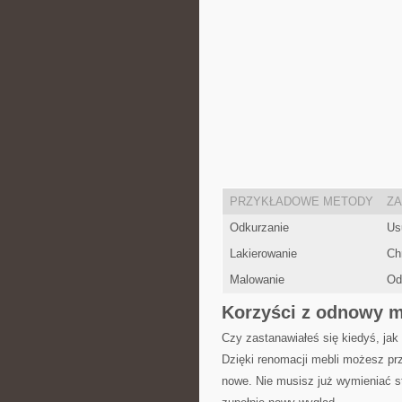
PRZYKŁADOWE METODY
ZA
Odkurzanie
Usu
Lakierowanie
Ch
Malowanie
Od
Korzyści z odnowy m
Czy zastanawiałeś się ⁤kiedyś, j
Dzięki ‌renomacji mebli możesz pr
nowe. Nie musisz już wymieniać st