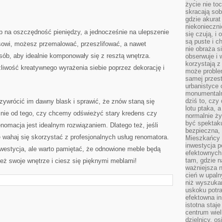
życie nie t
skracają sob
gdzie akurat
niekonieczni
b na oszczędność⁣ pieniędzy, a ​jednocześnie na ulepszenie
się czują, i 
są puste i c
wi, ⁣możesz ‍przemalować, przeszlifować,‌ a nawet
nie obraża s
osób, aby idealnie komponowały się z resztą wnętrza.
obserwuje i 
korzystają z
iwość kreatywnego wyrażenia⁤ siebie poprzez dekorację‌ i
może proble
samej przes
urbanistyce 
monumentalno
dziś to, czy
ywrócić ⁤im dawny blask i ⁤sprawić, że znów staną się
lotu ptaka, a
nie od tego, czy⁢ chcemy odświeżyć stary ‌kredens czy
normalnie ży
być spektaku
macja jest idealnym rozwiązaniem. Dlatego⁢ też, jeśli
bezpieczna, 
ie wahaj się skorzystać z profesjonalnych⁣ usług renomatora.
Mieszkańcy 
inwestycja p
nwestycja, ale warto pamiętać, że odnowione meble będą
efektownych
tam, gdzie 
ież swoje wnętrze⁣ i ciesz się pięknymi‍ meblami!
ważniejsza 
cień w upal
niż wyszuka
uskoku potra
efektowna in
istotna staje
centrum wiel
dzielnicy, os