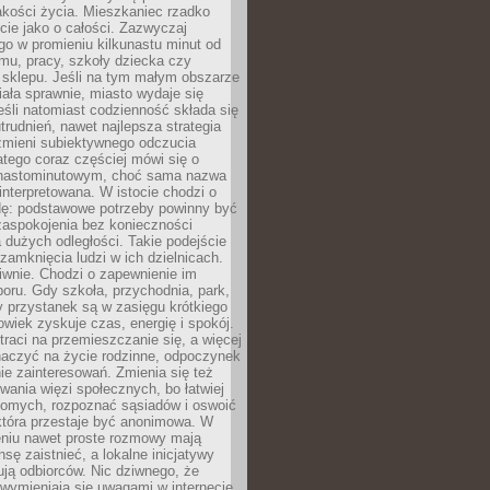
akości życia. Mieszkaniec rzadko
cie jako o całości. Zazwyczaj
o w promieniu kilkunastu minut od
mu, pracy, szkoły dziecka czy
 sklepu. Jeśli na tym małym obszarze
ała sprawnie, miasto wydaje się
eśli natomiast codzienność składa się
trudnień, nawet najlepsza strategia
 zmieni subiektywnego odczucia
latego coraz częściej mówi się o
tnastominutowym, choć sama nazwa
interpretowana. W istocie chodzi o
dę: podstawowe potrzeby powinny być
zaspokojenia bez konieczności
dużych odległości. Takie podejście
zamknięcia ludzi w ich dzielnicach.
iwnie. Chodzi o zapewnienie im
oru. Gdy szkoła, przychodnia, park,
y przystanek są w zasięgu krótkiego
owiek zyskuje czas, energię i spokój.
traci na przemieszczanie się, a więcej
aczyć na życie rodzinne, odpoczynek
nie zainteresowań. Zmienia się też
ania więzi społecznych, bo łatwiej
jomych, rozpoznać sąsiadów i oswoić
która przestaje być anonimowa. W
eniu nawet proste rozmowy mają
sę zaistnieć, a lokalne inicjatywy
dują odbiorców. Nic dziwnego, że
wymieniają się uwagami w internecie,