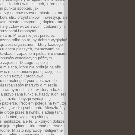
ąsiedzkich i w miejscach, które pełnią
go punktu spotkań, jak
patrzy na nowoczesne miasta jak na
ków, ulic, przystanków i inwestycji, ale
cie miasta zaczyna się dopiero tam,
a się człowiek ze swoimi codziennymi
otrzebami i drobnymi
niami. Miasto nie jest przecież
rzoną tylko po to, by dobrze wyglądać
cji. Jest organizmem, który każdego
a ruchem pieszych, rozmowami na
ławkach, zapachem piekarni o świcie i
utobusów wracających późnym
 zajezdni. Dlatego najlepiej
e miejsca, które nie próbują na siłę
wać mieszkańców jednej wizji, lecz
 od nich uczyć i stopniowo
 do realnego życia. Jeszcze do
lu urbanistów marzyło o mieście
lanowanym od linijki, w którym każda
a przypisaną funkcję, każdy ruch jest
, a każda decyzja wydaje się
a papierze. Problem polega na tym, że
oczy się według schematu. Mieszkańcy
ie drogę przez trawniki, siadają tam,
 pada cień, wybierają sklepy
e najbliższe, ale te, w których dobrze
omijają te place, które choć estetyczne,
hłodne. Miasto naprawdę inteligentne
ię na takie zachowania, tylko je