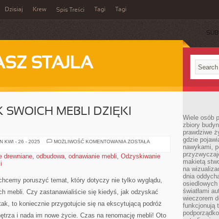
Dzisiaj
Krew
Tagi
Tagi
Spis Treści
SUB
ASZ STAJLA
 SWOICH MEBLI DZIĘKI
Wiele osób 
zbiory budyn
prawdziwe ży
gdzie pojawi
ODZYSKAJ
 KWI - 26 - 2025
MOŻLIWOŚĆ KOMENTOWANIA
ZOSTAŁA
nawykami, p
BLASK
SWOICH
przyzwyczaje
e drewniane
,
odbudowa
,
odnawianie mebli
,
Odzyskiwanie
MEBLI
makietą stwo
i
DZIĘKI
RENOMACJI
na wizualiza
dnia oddych
 chcemy poruszyć temat, który dotyczy nie tylko⁢ wyglądu,
osiedlowych 
światłami a
ch mebli. ⁢Czy zastanawialiście się kiedyś, jak odzyskać‍
wieczorem do
tak, to⁤ koniecznie przygotujcie się na ekscytującą podróż
funkcjonują t
podporządko
trza i nada​ im nowe życie. Czas⁣ na‍ renomację mebli! Oto