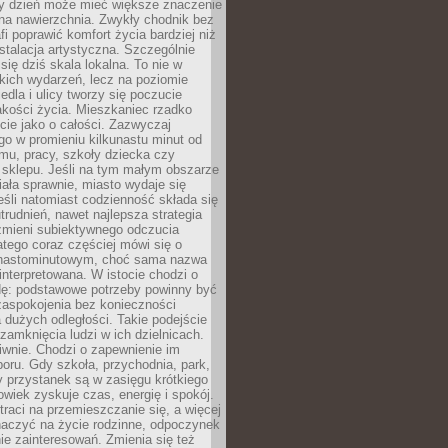
ny dzień może mieć większe znaczenie
na nawierzchnia. Zwykły chodnik bez
fi poprawić komfort życia bardziej niż
stalacja artystyczna. Szczególnie
 się dziś skala lokalna. To nie w
kich wydarzeń, lecz na poziomie
iedla i ulicy tworzy się poczucie
akości życia. Mieszkaniec rzadko
cie jako o całości. Zazwyczaj
o w promieniu kilkunastu minut od
mu, pracy, szkoły dziecka czy
 sklepu. Jeśli na tym małym obszarze
ała sprawnie, miasto wydaje się
eśli natomiast codzienność składa się
trudnień, nawet najlepsza strategia
 zmieni subiektywnego odczucia
latego coraz częściej mówi się o
tnastominutowym, choć sama nazwa
interpretowana. W istocie chodzi o
dę: podstawowe potrzeby powinny być
zaspokojenia bez konieczności
dużych odległości. Takie podejście
zamknięcia ludzi w ich dzielnicach.
iwnie. Chodzi o zapewnienie im
oru. Gdy szkoła, przychodnia, park,
y przystanek są w zasięgu krótkiego
owiek zyskuje czas, energię i spokój.
traci na przemieszczanie się, a więcej
aczyć na życie rodzinne, odpoczynek
nie zainteresowań. Zmienia się też