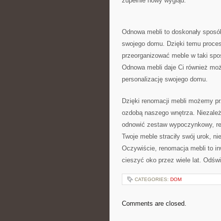
zupełnie nowy wygląd.
Odnowa mebli to ‍doskonały ‌sposó
swojego domu. Dzięki temu proceso
przeorganizować‍ meble​ w taki sp
Odnowa mebli daje Ci również możl
‌personalizację swojego​ domu.
Dzięki ⁤renomacji mebli możemy prz
ozdobą​ naszego wnętrza. Niezależ
odnowić zestaw wypoczynkowy, reno
Twoje meble straciły ​swój ⁢urok, n
Oczywiście, renomacja mebli to i
cieszyć oko⁣ przez wiele lat. Odśw
CATEGORIES:
DOM
Comments are closed.