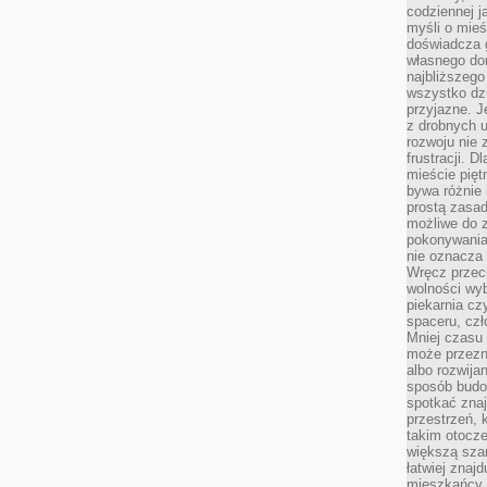
codziennej j
myśli o mieś
doświadcza g
własnego do
najbliższego
wszystko dzi
przyjazne. J
z drobnych u
rozwoju nie
frustracji. D
mieście pię
bywa różnie 
prostą zasa
możliwe do 
pokonywania 
nie oznacza 
Wręcz przec
wolności wyb
piekarnia cz
spaceru, czł
Mniej czasu 
może przezn
albo rozwija
sposób budow
spotkać zna
przestrzeń, 
takim otocz
większą szan
łatwiej znaj
mieszkańcy 