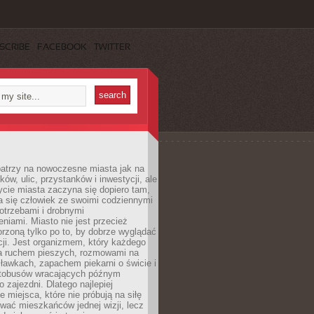
SCRIBE
FACEBOOK
TWITTER
patrzy na nowoczesne miasta jak na
ków, ulic, przystanków i inwestycji, ale
cie miasta zaczyna się dopiero tam,
a się człowiek ze swoimi codziennymi
otrzebami i drobnymi
niami. Miasto nie jest przecież
rzoną tylko po to, by dobrze wyglądać
cji. Jest organizmem, który każdego
a ruchem pieszych, rozmowami na
ławkach, zapachem piekarni o świcie i
utobusów wracających późnym
 zajezdni. Dlatego najlepiej
e miejsca, które nie próbują na siłę
wać mieszkańców jednej wizji, lecz