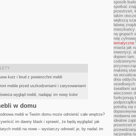
sposób budow
spotkać zna
przestrzeń, 
takim otocz
większą szan
łatwiej znaj
mieszkańcy 
na grupach s
rolę cyfrowe
tematyczne
miasta jak n
inwestycji, 
dopiero tam,
codziennymi
przyzwyczaje
LETY
makietą stwo
na wizualiza
wa kurz i‌ brud ⁣z⁤ powierzchni mebli
dnia oddych
osiedlowych 
roni meble przed uszkodzeniami i zarysowaniami
światłami a
wieczorem do
świeża​ wygląd mebli, nadając ‌im nowy kolor
funkcjonują t
podporządko
ebli⁣ w domu
potrafią się
dopasowywać
ak odnowa mebli w Twoim domu może odmienić ⁤całe wnętrze?
niedawna wie
idealnie zap
zywrócić im⁣ dawny blask i sprawić, że będą wyglądać jak
przestrzeń m
arych mebli na nowe⁣ – wystarczy odnowić je,⁢ by⁢ nadać im
przewidziany
racjonalna n