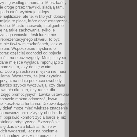
oczy się według schematu. Mieszkańcy
ie drogę przez trawniki, siadają tam,
 pada cień, wybierają sklepy
e najbliższe, ale te, w których dobrze
omijają te place, które choć estetyczne,
hłodne. Miasto naprawdę inteligentne
ię na takie zachowania, tylko je
wyciąga wnioski. Jeśli ludzie nie
 reprezentacyjnego skweru, to być
m nie tkwi w mieszkańcach, lecz w
trzeni. Współczesne myślenie o
coraz częściej odchodzi od pojęcia
ści na rzecz wygody. Mniej liczy się
 dane miejsce wygląda imponująco z
 bardziej to, czy da się w nim
ć. Dobra przestrzeń miejska nie musi
larna. Wystarczy, że jest czytelna,
przyjazna i daje poczucie swobody.
bardzo szybko wyczuwają, czy dana
owstała dla nich, czy raczej dla
 zdjęć promocyjnych. Ławka ustawiona
naprawdę można odpocząć, bywa
niż kosztowna fontanna. Drzewo dające
ny dzień może mieć większe znaczenie
na nawierzchnia. Zwykły chodnik bez
fi poprawić komfort życia bardziej niż
stalacja artystyczna. Szczególnie
 się dziś skala lokalna. To nie w
kich wydarzeń, lecz na poziomie
iedla i ulicy tworzy się poczucie