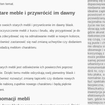
potrafią się
ten temat.
dopasowywać
niedawna wie
idealnie zap
are meble i ⁢przywrócić ‍im dawny
przestrzeń m
przewidziany
racjonalna n
⁣swoich ⁢starych mebli ‌i przywrócenie‌ im​ dawny blask.
życie nie t
skracają sob
czyszczenie mebli ​z⁢ kurzu i​ brudu,⁤ aby przygotować je do
gdzie akurat
niekonieczni
żna zdecydować ⁣się na odmalowanie mebli⁤ w nowym kolorze,
się czują, i 
 również zastanowić się nad zmianą uchwytów czy dodaniem
są puste i c
nie obraża s
dodadzą meblom charakteru.
obserwuje i 
korzystają z
może proble
samej przes
urbanistyce 
rych mebli jest odświeżenie ich powierzchni‌ poprzez‌
monumentalno
dziś to, czy
ie.⁣ Dzięki temu meble odzyskają swój pierwotny ⁢blask⁣ i
lotu ptaka, a
normalnie ży
również rozważyć ⁣zmianę tapicerki‍ czy ‌dodanie nowych
być spektaku
e ⁢nabiorą zupełnie nowego ⁣charakteru‍ i będą pięknie
bezpieczna, 
Mieszkańcy 
eni.
inwestycja p
efektownych
omacji⁣ mebli
tam, gdzie 
ważniejsza 