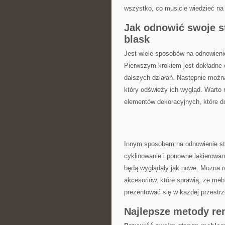
wszystko, co musicie wiedzieć na 
Jak odnowić swoje st
blask
Jest wiele‍ sposobów na odnowienie 
Pierwszym krokiem jest ​dokładne ⁣o
‍dalszych‍ działań.⁢ Następnie mo
który odświeży ich wygląd. Warto
elementów ⁣dekoracyjnych, które 
Innym sposobem⁢ na odnowienie sta
cyklinowanie i ⁣ponowne ​lakierowan
będą ⁣wyglądały ⁣jak ⁣nowe. Można 
akcesoriów, które sprawią, że⁤ mebl
‍prezentować się w każdej przestrz
Najlepsze metody ren