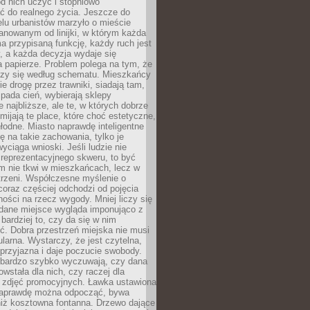
 od nich uczyć i stopniowo
 do realnego życia. Jeszcze do
lu urbanistów marzyło o mieście
lanowanym od linijki, w którym każda
a przypisaną funkcję, każdy ruch jest
, a każda decyzja wydaje się
a papierze. Problem polega na tym, że
oczy się według schematu. Mieszkańcy
ie drogę przez trawniki, siadają tam,
 pada cień, wybierają sklepy
e najbliższe, ale te, w których dobrze
omijają te place, które choć estetyczne,
hłodne. Miasto naprawdę inteligentne
ię na takie zachowania, tylko je
wyciąga wnioski. Jeśli ludzie nie
 reprezentacyjnego skweru, to być
m nie tkwi w mieszkańcach, lecz w
trzeni. Współczesne myślenie o
coraz częściej odchodzi od pojęcia
ści na rzecz wygody. Mniej liczy się
 dane miejsce wygląda imponująco z
 bardziej to, czy da się w nim
ć. Dobra przestrzeń miejska nie musi
larna. Wystarczy, że jest czytelna,
przyjazna i daje poczucie swobody.
bardzo szybko wyczuwają, czy dana
owstała dla nich, czy raczej dla
 zdjęć promocyjnych. Ławka ustawiona
naprawdę można odpocząć, bywa
niż kosztowna fontanna. Drzewo dające