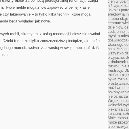
 dawny blask
za pomocą profesjonalnej renomacji.‌ Dzięki
cień w upal
niż wyszuka
m, Twoje meble ⁤mogą znów zajaświeć w pełnej ​krasie.
uskoku potra
⁢czy lakierowanie – to tylko kilka ⁣technik,‍ które ‌mogą
efektowna in
istotna staje
komoda będą wyglądać jak nowe.
centrum wiel
dzielnicy, os
codziennej j
ych mebli, skorzystaj z usług renomacji i ciesz ​się ⁣swoimi⁣
myśli o mieś
doświadcza g
at. Dzięki temu, nie tylko zaoszczędzisz pieniądze, ale także
własnego do
będnego marnotrawstwa.⁣ Zainwestuj w swoje meble już dziś
najbliższego
wszystko dzi
 nich!
przyjazne. J
z drobnych u
rozwoju nie
frustracji. D
mieście pię
bywa różnie 
prostą zasa
możliwe do 
pokonywania 
nie oznacza 
Wręcz przec
wolności wyb
piekarnia cz
spaceru, czł
Mniej czasu 
może przezn
albo rozwija