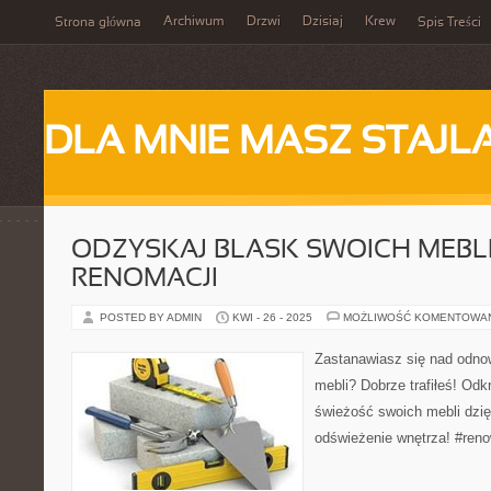
Archiwum
Drzwi
Dzisiaj
Krew
Strona główna
Spis Treści
DLA MNIE MASZ STAJL
ODZYSKAJ BLASK SWOICH MEBLI
RENOMACJI
POSTED BY ADMIN
KWI - 26 - 2025
MOŻLIWOŚĆ KOMENTOWA
Zastanawiasz się nad odno
mebli? Dobrze trafiłeś! Odk
świeżość swoich mebli dzię
odświeżenie wnętrza! #ren