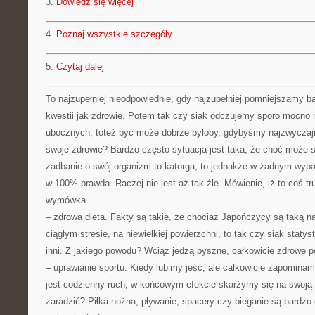
3.
Dowiedz się więcej
4.
Poznaj wszystkie szczegóły
5.
Czytaj dalej
To najzupełniej nieodpowiednie, gdy najzupełniej pomniejszamy b
kwestii jak zdrowie. Potem tak czy siak odczujemy sporo mocno
ubocznych, toteż być może dobrze byłoby, gdybyśmy najzwyczajni
swoje zdrowie? Bardzo często sytuacja jest taka, że choć może s
zadbanie o swój organizm to katorga, to jednakże w żadnym wypad
w 100% prawda. Raczej nie jest aż tak źle. Mówienie, iż to coś tru
wymówka.
– zdrowa dieta. Fakty są takie, że chociaż Japończycy są taką na
ciągłym stresie, na niewielkiej powierzchni, to tak czy siak statyst
inni. Z jakiego powodu? Wciąż jedzą pyszne, całkowicie zdrowe po
– uprawianie sportu. Kiedy lubimy jeść, ale całkowicie zapominam
jest codzienny ruch, w końcowym efekcie skarżymy się na swoją 
zaradzić? Piłka nożna, pływanie, spacery czy bieganie są bardz