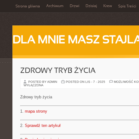
Archiwum
Drzwi
Dzisiaj
Krew
Strona główna
Spis Treści
DLA MNIE MASZ STAJL
ZDROWY TRYB ŻYCIA
POSTED BY ADMIN
POSTED ON LIS - 7 - 2025
MOŻLIWOŚĆ K
WYŁĄCZONA
Zdrowy tryb życia
1.
mapa strony
2.
Sprawdź ten artykuł