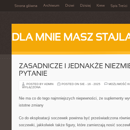
Archiwum
Drzwi
Dzisiaj
Krew
Strona główna
Spis Treści
DLA MNIE MASZ STAJL
ZASADNICZE I JEDNAKŻE NIEZMI
PYTANIE
POSTED BY ADMIN
POSTED ON SIE - 16 - 2025
MOŻLIWOŚĆ 
WYŁĄCZONA
Nie ma co do tego najmniejszych niepewności, że suplementy wy
istotne zmiany
Co do eksploatacji soczewek powinna być przeświadczona również 
soczewki, jakkolwiek także figury, które zamierzają nosić soczew