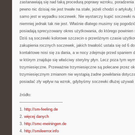
zastanawiają się nad taką procedurą poprawy wzroku, poradzenia
pewno nic dzisiaj nie jest trwałe na stałe, jeżeli chodzi o artykuł
samo jest w wypadku soczewek. Nie wystarczy kupić soczewki na 
niemniej jednak tak nie jest. Właśnie dlatego musimy się pogodzi
posiadają sprecyzowany okres użytkowania, do którego powinien
Dziś są soczewki kolorowe szczecin o przeróżnym czasie użytk
zakupienia rocznych soczewek, jakich trwałość ustala się od 6 do
kontaktowe nosi się za dania, a w nocy zdejmuje przed spaniem 
w którym znajduje się właściwy sterylny płyn. Lecz poza tym wy
trzymiesięczne. Przeważnie trzymiesięczne są polecane przez okul
trzymiesięcznym zmianom nie wystąpią żadne powikłania dotyczą
posiadać zły wpływ na wzrok, gdybyśmy soczewki dłużej używali i
źródło:
———————————
1.
http://sm-feeling.de
2.
więcej danych
3.
http://smc-meiningen.de
4.
http://smileerror.info