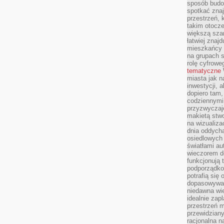
sposób budow
spotkać zna
przestrzeń, 
takim otocz
większą szan
łatwiej znaj
mieszkańcy 
na grupach s
rolę cyfrowe
tematyczne
miasta jak n
inwestycji, 
dopiero tam,
codziennymi
przyzwyczaje
makietą stwo
na wizualiza
dnia oddych
osiedlowych 
światłami a
wieczorem do
funkcjonują t
podporządko
potrafią się
dopasowywać
niedawna wie
idealnie zap
przestrzeń m
przewidziany
racjonalna n