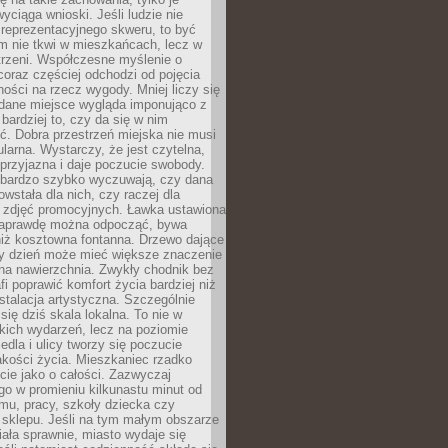
wyciąga wnioski. Jeśli ludzie nie
 reprezentacyjnego skweru, to być
m nie tkwi w mieszkańcach, lecz w
trzeni. Współczesne myślenie o
coraz częściej odchodzi od pojęcia
ści na rzecz wygody. Mniej liczy się
 dane miejsce wygląda imponująco z
 bardziej to, czy da się w nim
ć. Dobra przestrzeń miejska nie musi
larna. Wystarczy, że jest czytelna,
przyjazna i daje poczucie swobody.
bardzo szybko wyczuwają, czy dana
owstała dla nich, czy raczej dla
 zdjęć promocyjnych. Ławka ustawiona
naprawdę można odpocząć, bywa
niż kosztowna fontanna. Drzewo dające
ny dzień może mieć większe znaczenie
na nawierzchnia. Zwykły chodnik bez
fi poprawić komfort życia bardziej niż
stalacja artystyczna. Szczególnie
 się dziś skala lokalna. To nie w
kich wydarzeń, lecz na poziomie
iedla i ulicy tworzy się poczucie
akości życia. Mieszkaniec rzadko
cie jako o całości. Zazwyczaj
o w promieniu kilkunastu minut od
mu, pracy, szkoły dziecka czy
 sklepu. Jeśli na tym małym obszarze
ała sprawnie, miasto wydaje się