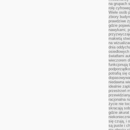
na grupach s
rolę cyfrowe
Wiele osób 
zbiory budyn
prawdziwe ży
gdzie pojawi
nawykami, p
przyzwyczaje
makietą stwo
na wizualiza
dnia oddych
osiedlowych 
światłami a
wieczorem do
funkcjonują t
podporządko
potrafią się
dopasowywać
niedawna wie
idealnie zap
przestrzeń m
przewidziany
racjonalna n
życie nie t
skracają sob
gdzie akurat
niekonieczni
się czują, i 
są puste i c
nie obraża s