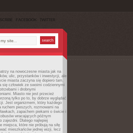
SCRIBE
FACEBOOK
TWITTER
patrzy na nowoczesne miasta jak na
ków, ulic, przystanków i inwestycji, ale
cie miasta zaczyna się dopiero tam,
a się człowiek ze swoimi codziennymi
otrzebami i drobnymi
niami. Miasto nie jest przecież
rzoną tylko po to, by dobrze wyglądać
cji. Jest organizmem, który każdego
a ruchem pieszych, rozmowami na
ławkach, zapachem piekarni o świcie i
utobusów wracających późnym
 zajezdni. Dlatego najlepiej
e miejsca, które nie próbują na siłę
wać mieszkańców jednej wizji, lecz