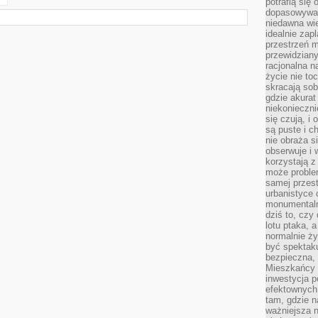
potrafią się
dopasowywać
niedawna wie
idealnie zap
przestrzeń m
przewidziany
racjonalna n
życie nie t
skracają sob
gdzie akurat
niekonieczni
się czują, i 
są puste i c
nie obraża s
obserwuje i 
korzystają z
może proble
samej przes
urbanistyce 
monumentalno
dziś to, czy
lotu ptaka, a
normalnie ży
być spektaku
bezpieczna, 
Mieszkańcy 
inwestycja p
efektownych
tam, gdzie 
ważniejsza 