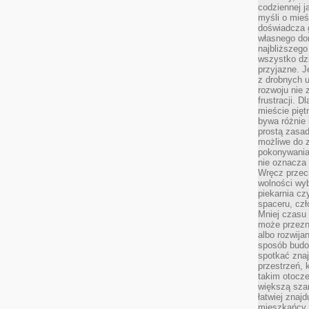
codziennej j
myśli o mieś
doświadcza g
własnego do
najbliższego
wszystko dzi
przyjazne. J
z drobnych u
rozwoju nie
frustracji. D
mieście pię
bywa różnie 
prostą zasa
możliwe do 
pokonywania 
nie oznacza 
Wręcz przec
wolności wyb
piekarnia cz
spaceru, czł
Mniej czasu 
może przezn
albo rozwija
sposób budow
spotkać zna
przestrzeń, 
takim otocz
większą szan
łatwiej znaj
mieszkańcy 