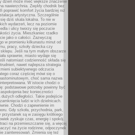
ny dzień może mieć większe znaczenie
na nawierzchnia. Zwykły chodnik bez
fi poprawić komfort życia bardziej niż
stalacja artystyczna. Szczególnie
 się dziś skala lokalna. To nie w
kich wydarzeń, lecz na poziomie
iedla i ulicy tworzy się poczucie
akości życia. Mieszkaniec rzadko
cie jako o całości. Zazwyczaj
o w promieniu kilkunastu minut od
mu, pracy, szkoły dziecka czy
 sklepu. Jeśli na tym małym obszarze
ała sprawnie, miasto wydaje się
eśli natomiast codzienność składa się
trudnień, nawet najlepsza strategia
 zmieni subiektywnego odczucia
latego coraz częściej mówi się o
tnastominutowym, choć sama nazwa
interpretowana. W istocie chodzi o
dę: podstawowe potrzeby powinny być
zaspokojenia bez konieczności
dużych odległości. Takie podejście
zamknięcia ludzi w ich dzielnicach.
iwnie. Chodzi o zapewnienie im
oru. Gdy szkoła, przychodnia, park,
y przystanek są w zasięgu krótkiego
owiek zyskuje czas, energię i spokój.
traci na przemieszczanie się, a więcej
aczyć na życie rodzinne, odpoczynek
nie zainteresowań. Zmienia się też