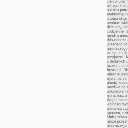
cień w upal
niż wyszuka
uskoku potra
efektowna in
istotna staje
centrum wiel
dzielnicy, os
codziennej j
myśli o mieś
doświadcza g
własnego do
najbliższego
wszystko dzi
przyjazne. J
z drobnych u
rozwoju nie
frustracji. D
mieście pię
bywa różnie 
prostą zasa
możliwe do 
pokonywania 
nie oznacza 
Wręcz przec
wolności wyb
piekarnia cz
spaceru, czł
Mniej czasu 
może przezn
albo rozwija