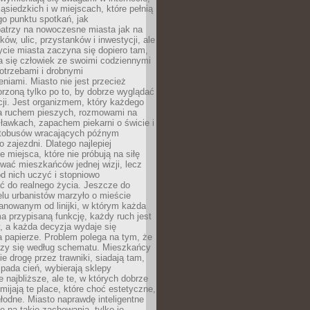
ąsiedzkich i w miejscach, które pełnią
go punktu spotkań, jak
patrzy na nowoczesne miasta jak na
ków, ulic, przystanków i inwestycji, ale
cie miasta zaczyna się dopiero tam,
a się człowiek ze swoimi codziennymi
otrzebami i drobnymi
niami. Miasto nie jest przecież
rzoną tylko po to, by dobrze wyglądać
cji. Jest organizmem, który każdego
a ruchem pieszych, rozmowami na
ławkach, zapachem piekarni o świcie i
utobusów wracających późnym
 zajezdni. Dlatego najlepiej
e miejsca, które nie próbują na siłę
wać mieszkańców jednej wizji, lecz
 od nich uczyć i stopniowo
 do realnego życia. Jeszcze do
lu urbanistów marzyło o mieście
lanowanym od linijki, w którym każda
a przypisaną funkcję, każdy ruch jest
, a każda decyzja wydaje się
a papierze. Problem polega na tym, że
oczy się według schematu. Mieszkańcy
ie drogę przez trawniki, siadają tam,
 pada cień, wybierają sklepy
e najbliższe, ale te, w których dobrze
omijają te place, które choć estetyczne,
hłodne. Miasto naprawdę inteligentne
ię na takie zachowania, tylko je