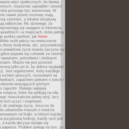
ania więzi społecznych, bo łatwiej
jomych, rozpoznać sąsiadów i oswoić
która przestaje być anonimowa. W
eniu nawet proste rozmowy mają
sę zaistnieć, a lokalne inicjatywy
dują odbiorców. Nic dziwnego, że
wymieniają się uwagami w internecie,
ąsiedzkich i w miejscach, które pełnią
go punktu spotkań, jak
forum
Wiele osób patrzy na nowoczesne
a zbiory budynków, ulic, przystanków i
ale prawdziwe życie miasta zaczyna się
 gdzie pojawia się człowiek ze swoimi
 nawykami, potrzebami i drobnymi
niami. Miasto nie jest przecież
rzoną tylko po to, by dobrze wyglądać
cji. Jest organizmem, który każdego
a ruchem pieszych, rozmowami na
ławkach, zapachem piekarni o świcie i
utobusów wracających późnym
 zajezdni. Dlatego najlepiej
e miejsca, które nie próbują na siłę
wać mieszkańców jednej wizji, lecz
 od nich uczyć i stopniowo
 do realnego życia. Jeszcze do
lu urbanistów marzyło o mieście
lanowanym od linijki, w którym każda
a przypisaną funkcję, każdy ruch jest
, a każda decyzja wydaje się
a papierze. Problem polega na tym, że