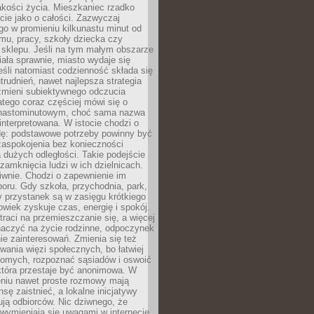
akości życia. Mieszkaniec rzadko
cie jako o całości. Zazwyczaj
o w promieniu kilkunastu minut od
mu, pracy, szkoły dziecka czy
 sklepu. Jeśli na tym małym obszarze
ała sprawnie, miasto wydaje się
eśli natomiast codzienność składa się
trudnień, nawet najlepsza strategia
 zmieni subiektywnego odczucia
latego coraz częściej mówi się o
tnastominutowym, choć sama nazwa
interpretowana. W istocie chodzi o
dę: podstawowe potrzeby powinny być
zaspokojenia bez konieczności
dużych odległości. Takie podejście
zamknięcia ludzi w ich dzielnicach.
iwnie. Chodzi o zapewnienie im
oru. Gdy szkoła, przychodnia, park,
y przystanek są w zasięgu krótkiego
owiek zyskuje czas, energię i spokój.
traci na przemieszczanie się, a więcej
aczyć na życie rodzinne, odpoczynek
nie zainteresowań. Zmienia się też
ania więzi społecznych, bo łatwiej
jomych, rozpoznać sąsiadów i oswoić
która przestaje być anonimowa. W
eniu nawet proste rozmowy mają
sę zaistnieć, a lokalne inicjatywy
dują odbiorców. Nic dziwnego, że
wymieniają się uwagami w internecie,