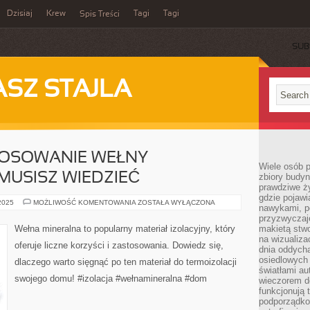
Dzisiaj
Krew
Tagi
Tagi
Spis Treści
SUB
ASZ STAJLA
TOSOWANIE WEŁNY
Wiele osób 
 MUSISZ WIEDZIEĆ
zbiory budyn
prawdziwe ży
gdzie pojawi
KORZYŚCI
 2025
MOŻLIWOŚĆ KOMENTOWANIA
ZOSTAŁA WYŁĄCZONA
nawykami, p
I
ZASTOSOWANIE
przyzwyczaje
WEŁNY
Wełna mineralna to popularny materiał izolacyjny, który
makietą stwo
MINERALNEJ:
na wizualiza
CO
oferuje liczne korzyści i zastosowania. Dowiedz się,
MUSISZ
dnia oddych
WIEDZIEĆ
osiedlowych 
dlaczego warto sięgnąć po ten materiał do termoizolacji
światłami a
swojego domu! #izolacja #wełnamineralna #dom
wieczorem do
funkcjonują t
podporządko