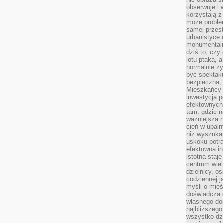
obserwuje i 
korzystają z
może proble
samej przes
urbanistyce 
monumentalno
dziś to, czy
lotu ptaka, a
normalnie ży
być spektaku
bezpieczna, 
Mieszkańcy 
inwestycja p
efektownych
tam, gdzie 
ważniejsza 
cień w upal
niż wyszuka
uskoku potra
efektowna in
istotna staje
centrum wiel
dzielnicy, os
codziennej j
myśli o mieś
doświadcza g
własnego do
najbliższego
wszystko dzi