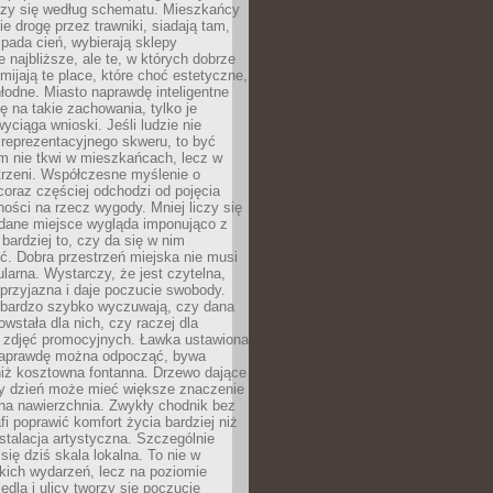
oczy się według schematu. Mieszkańcy
ie drogę przez trawniki, siadają tam,
 pada cień, wybierają sklepy
e najbliższe, ale te, w których dobrze
omijają te place, które choć estetyczne,
hłodne. Miasto naprawdę inteligentne
ię na takie zachowania, tylko je
wyciąga wnioski. Jeśli ludzie nie
 reprezentacyjnego skweru, to być
m nie tkwi w mieszkańcach, lecz w
trzeni. Współczesne myślenie o
coraz częściej odchodzi od pojęcia
ści na rzecz wygody. Mniej liczy się
 dane miejsce wygląda imponująco z
 bardziej to, czy da się w nim
ć. Dobra przestrzeń miejska nie musi
larna. Wystarczy, że jest czytelna,
przyjazna i daje poczucie swobody.
bardzo szybko wyczuwają, czy dana
owstała dla nich, czy raczej dla
 zdjęć promocyjnych. Ławka ustawiona
naprawdę można odpocząć, bywa
niż kosztowna fontanna. Drzewo dające
ny dzień może mieć większe znaczenie
na nawierzchnia. Zwykły chodnik bez
fi poprawić komfort życia bardziej niż
stalacja artystyczna. Szczególnie
 się dziś skala lokalna. To nie w
kich wydarzeń, lecz na poziomie
iedla i ulicy tworzy się poczucie