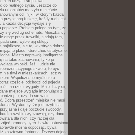
 od nich uczyć i stopniowo
 do realnego życia. Jeszcze do
lu urbanistów marzyło o mieście
lanowanym od linijki, w którym każda
a przypisaną funkcję, każdy ruch jest
, a każda decyzja wydaje się
a papierze. Problem polega na tym, że
oczy się według schematu. Mieszkańcy
ie drogę przez trawniki, siadają tam,
 pada cień, wybierają sklepy
e najbliższe, ale te, w których dobrze
omijają te place, które choć estetyczne,
hłodne. Miasto naprawdę inteligentne
ię na takie zachowania, tylko je
wyciąga wnioski. Jeśli ludzie nie
 reprezentacyjnego skweru, to być
m nie tkwi w mieszkańcach, lecz w
trzeni. Współczesne myślenie o
coraz częściej odchodzi od pojęcia
ści na rzecz wygody. Mniej liczy się
 dane miejsce wygląda imponująco z
 bardziej to, czy da się w nim
ć. Dobra przestrzeń miejska nie musi
larna. Wystarczy, że jest czytelna,
przyjazna i daje poczucie swobody.
bardzo szybko wyczuwają, czy dana
owstała dla nich, czy raczej dla
 zdjęć promocyjnych. Ławka ustawiona
naprawdę można odpocząć, bywa
niż kosztowna fontanna. Drzewo dające