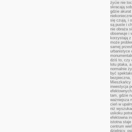
życie nie t
skracają sob
gdzie akurat
niekonieczni
się czują, i 
są puste i c
nie obraża s
obserwuje i 
korzystają z
może proble
samej przes
urbanistyce 
monumentalno
dziś to, czy
lotu ptaka, a
normalnie ży
być spektaku
bezpieczna, 
Mieszkańcy 
inwestycja p
efektownych
tam, gdzie 
ważniejsza 
cień w upal
niż wyszuka
uskoku potra
efektowna in
istotna staje
centrum wiel
dzielnicy, os