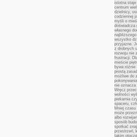
istotna staje
centrum wiel
dzielnicy, os
codziennej j
myśli o mieś
doświadcza g
własnego do
najbliższego
wszystko dzi
przyjazne. J
z drobnych u
rozwoju nie
frustracji. D
mieście pię
bywa różnie 
prostą zasa
możliwe do 
pokonywania 
nie oznacza 
Wręcz przec
wolności wyb
piekarnia cz
spaceru, czł
Mniej czasu 
może przezn
albo rozwija
sposób budow
spotkać zna
przestrzeń, 
takim otocz