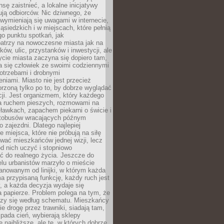
sę zaistnieć, a lokalne inicjatywy
dują odbiorców. Nic dziwnego, że
wymieniają się uwagami w internecie,
ąsiedzkich i w miejscach, które pełnią
go punktu spotkań, jak
patrzy na nowoczesne miasta jak na
ków, ulic, przystanków i inwestycji, ale
cie miasta zaczyna się dopiero tam,
a się człowiek ze swoimi codziennymi
otrzebami i drobnymi
niami. Miasto nie jest przecież
rzoną tylko po to, by dobrze wyglądać
cji. Jest organizmem, który każdego
a ruchem pieszych, rozmowami na
ławkach, zapachem piekarni o świcie i
utobusów wracających późnym
 zajezdni. Dlatego najlepiej
e miejsca, które nie próbują na siłę
wać mieszkańców jednej wizji, lecz
 od nich uczyć i stopniowo
 do realnego życia. Jeszcze do
lu urbanistów marzyło o mieście
lanowanym od linijki, w którym każda
a przypisaną funkcję, każdy ruch jest
, a każda decyzja wydaje się
a papierze. Problem polega na tym, że
oczy się według schematu. Mieszkańcy
ie drogę przez trawniki, siadają tam,
 pada cień, wybierają sklepy
e najbliższe, ale te, w których dobrze