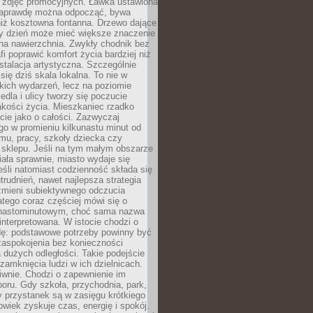
 zdjęć promocyjnych. Ławka ustawiona
naprawdę można odpocząć, bywa
niż kosztowna fontanna. Drzewo dające
ny dzień może mieć większe znaczenie
na nawierzchnia. Zwykły chodnik bez
fi poprawić komfort życia bardziej niż
stalacja artystyczna. Szczególnie
 się dziś skala lokalna. To nie w
kich wydarzeń, lecz na poziomie
iedla i ulicy tworzy się poczucie
akości życia. Mieszkaniec rzadko
cie jako o całości. Zazwyczaj
o w promieniu kilkunastu minut od
mu, pracy, szkoły dziecka czy
 sklepu. Jeśli na tym małym obszarze
ała sprawnie, miasto wydaje się
eśli natomiast codzienność składa się
trudnień, nawet najlepsza strategia
 zmieni subiektywnego odczucia
latego coraz częściej mówi się o
tnastominutowym, choć sama nazwa
interpretowana. W istocie chodzi o
dę: podstawowe potrzeby powinny być
zaspokojenia bez konieczności
dużych odległości. Takie podejście
zamknięcia ludzi w ich dzielnicach.
iwnie. Chodzi o zapewnienie im
oru. Gdy szkoła, przychodnia, park,
y przystanek są w zasięgu krótkiego
owiek zyskuje czas, energię i spokój.