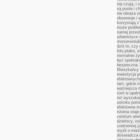
się czują, i 
są puste i c
nie obraża s
obserwuje i 
korzystają z
może proble
samej przes
urbanistyce 
monumentalno
dziś to, czy
lotu ptaka, a
normalnie ży
być spektaku
bezpieczna, 
Mieszkańcy 
inwestycja p
efektownych
tam, gdzie 
ważniejsza 
cień w upal
niż wyszuka
uskoku potra
efektowna in
istotna staje
centrum wiel
dzielnicy, os
codziennej j
myśli o mieś
doświadcza g
własnego do