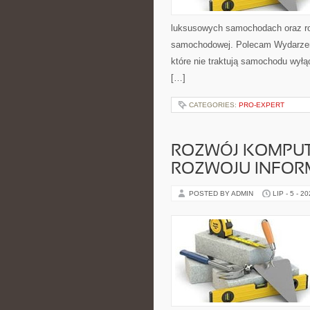
luksusowych samochodach oraz ro
samochodowej. Polecam Wydarzenia 
które nie traktują samochodu wyłą
[…]
CATEGORIES:
PRO-EXPERT
ROZWÓJ KOMPUT
ROZWOJU INFOR
POSTED BY ADMIN
LIP - 5 - 2