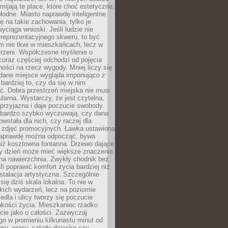
omijają te place, które choć estetyczne,
hłodne. Miasto naprawdę inteligentne
ię na takie zachowania, tylko je
wyciąga wnioski. Jeśli ludzie nie
 reprezentacyjnego skweru, to być
m nie tkwi w mieszkańcach, lecz w
trzeni. Współczesne myślenie o
coraz częściej odchodzi od pojęcia
ści na rzecz wygody. Mniej liczy się
 dane miejsce wygląda imponująco z
 bardziej to, czy da się w nim
ć. Dobra przestrzeń miejska nie musi
larna. Wystarczy, że jest czytelna,
przyjazna i daje poczucie swobody.
bardzo szybko wyczuwają, czy dana
owstała dla nich, czy raczej dla
 zdjęć promocyjnych. Ławka ustawiona
naprawdę można odpocząć, bywa
niż kosztowna fontanna. Drzewo dające
ny dzień może mieć większe znaczenie
na nawierzchnia. Zwykły chodnik bez
fi poprawić komfort życia bardziej niż
stalacja artystyczna. Szczególnie
 się dziś skala lokalna. To nie w
kich wydarzeń, lecz na poziomie
iedla i ulicy tworzy się poczucie
akości życia. Mieszkaniec rzadko
cie jako o całości. Zazwyczaj
o w promieniu kilkunastu minut od
mu, pracy, szkoły dziecka czy