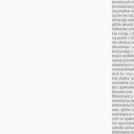
przestrzeń m
przewidziany
racjonalna n
życie nie t
skracają sob
gdzie akurat
niekonieczni
się czują, i 
są puste i c
nie obraża s
obserwuje i 
korzystają z
może proble
samej przes
urbanistyce 
monumentalno
dziś to, czy
lotu ptaka, a
normalnie ży
być spektaku
bezpieczna, 
Mieszkańcy 
inwestycja p
efektownych
tam, gdzie 
ważniejsza 
cień w upal
niż wyszuka
uskoku potra
efektowna in