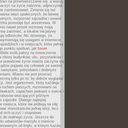
traci na przemieszczanie się, a więcej
aczyć na życie rodzinne, odpoczynek
nie zainteresowań. Zmienia się też
ania więzi społecznych, bo łatwiej
jomych, rozpoznać sąsiadów i oswoić
która przestaje być anonimowa. W
eniu nawet proste rozmowy mają
sę zaistnieć, a lokalne inicjatywy
dują odbiorców. Nic dziwnego, że
wymieniają się uwagami w internecie,
ąsiedzkich i w miejscach, które pełnią
go punktu spotkań, jak
forum
Wiele osób patrzy na nowoczesne
a zbiory budynków, ulic, przystanków i
ale prawdziwe życie miasta zaczyna się
 gdzie pojawia się człowiek ze swoimi
 nawykami, potrzebami i drobnymi
niami. Miasto nie jest przecież
rzoną tylko po to, by dobrze wyglądać
cji. Jest organizmem, który każdego
a ruchem pieszych, rozmowami na
ławkach, zapachem piekarni o świcie i
utobusów wracających późnym
 zajezdni. Dlatego najlepiej
e miejsca, które nie próbują na siłę
wać mieszkańców jednej wizji, lecz
 od nich uczyć i stopniowo
 do realnego życia. Jeszcze do
lu urbanistów marzyło o mieście
lanowanym od linijki, w którym każda