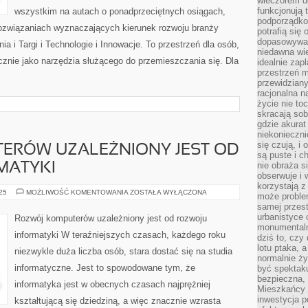
wieczorem do
funkcjonują t
wszystkim na autach o ponadprzeciętnych osiągach,
podporządko
związaniach wyznaczających kierunek rozwoju branży
potrafią się
dopasowywać
i Targi i Technologie i Innowacje. To przestrzeń dla osób,
niedawna wie
cznie jako narzędzia służącego do przemieszczania się. Dla
idealnie zap
przestrzeń m
przewidziany
racjonalna n
życie nie t
skracają sob
gdzie akurat
niekonieczni
się czują, i 
ERÓW UZALEŻNIONY JEST OD
są puste i c
nie obraża s
MATYKI
obserwuje i 
korzystają z
ROZWÓJ
025
MOŻLIWOŚĆ KOMENTOWANIA
ZOSTAŁA WYŁĄCZONA
może proble
KOMPUTERÓW
samej przes
UZALEŻNIONY
JEST
urbanistyce 
Rozwój komputerów uzależniony jest od rozwoju
OD
monumentalno
ROZWOJU
informatyki W teraźniejszych czasach, każdego roku
dziś to, czy
INFORMATYKI
lotu ptaka, a
niezwykle duża liczba osób, stara dostać się na studia
normalnie ży
informatyczne. Jest to spowodowane tym, że
być spektaku
bezpieczna, 
informatyka jest w obecnych czasach najprężniej
Mieszkańcy 
inwestycja p
kształtującą się dziedziną, a więc znacznie wzrasta