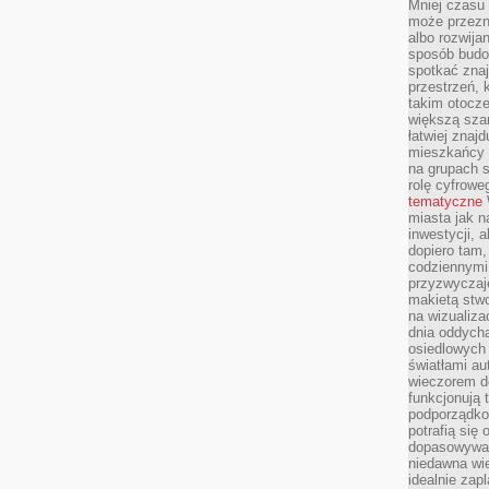
Mniej czasu 
może przezn
albo rozwija
sposób budow
spotkać zna
przestrzeń, 
takim otocz
większą szan
łatwiej znaj
mieszkańcy 
na grupach s
rolę cyfrowe
tematyczne
miasta jak n
inwestycji, 
dopiero tam,
codziennymi
przyzwyczaje
makietą stwo
na wizualiza
dnia oddych
osiedlowych 
światłami a
wieczorem do
funkcjonują t
podporządko
potrafią się
dopasowywać
niedawna wie
idealnie zap