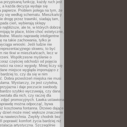
a przypisaną funkcję, każdy ruch jest
, a każda decyzja wydaje się
a papierze. Problem polega na tym, że
oczy się według schematu. Mieszkańcy
ie drogę przez trawniki, siadają tam,
 pada cień, wybierają sklepy
e najbliższe, ale te, w których dobrze
omijają te place, które choć estetyczne,
hłodne. Miasto naprawdę inteligentne
ię na takie zachowania, tylko je
wyciąga wnioski. Jeśli ludzie nie
 reprezentacyjnego skweru, to być
m nie tkwi w mieszkańcach, lecz w
trzeni. Współczesne myślenie o
coraz częściej odchodzi od pojęcia
ści na rzecz wygody. Mniej liczy się
 dane miejsce wygląda imponująco z
 bardziej to, czy da się w nim
ć. Dobra przestrzeń miejska nie musi
larna. Wystarczy, że jest czytelna,
przyjazna i daje poczucie swobody.
bardzo szybko wyczuwają, czy dana
owstała dla nich, czy raczej dla
 zdjęć promocyjnych. Ławka ustawiona
naprawdę można odpocząć, bywa
niż kosztowna fontanna. Drzewo dające
ny dzień może mieć większe znaczenie
na nawierzchnia. Zwykły chodnik bez
fi poprawić komfort życia bardziej niż
stalacja artystyczna. Szczególnie