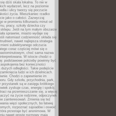
 się dziś skala lokalna. To nie w
kich wydarzeń, lecz na poziomie
iedla i ulicy tworzy się poczucie
akości życia. Mieszkaniec rzadko
cie jako o całości. Zazwyczaj
o w promieniu kilkunastu minut od
mu, pracy, szkoły dziecka czy
 sklepu. Jeśli na tym małym obszarze
ała sprawnie, miasto wydaje się
eśli natomiast codzienność składa się
trudnień, nawet najlepsza strategia
 zmieni subiektywnego odczucia
latego coraz częściej mówi się o
tnastominutowym, choć sama nazwa
interpretowana. W istocie chodzi o
dę: podstawowe potrzeby powinny być
zaspokojenia bez konieczności
dużych odległości. Takie podejście
zamknięcia ludzi w ich dzielnicach.
iwnie. Chodzi o zapewnienie im
oru. Gdy szkoła, przychodnia, park,
y przystanek są w zasięgu krótkiego
owiek zyskuje czas, energię i spokój.
traci na przemieszczanie się, a więcej
aczyć na życie rodzinne, odpoczynek
nie zainteresowań. Zmienia się też
ania więzi społecznych, bo łatwiej
jomych, rozpoznać sąsiadów i oswoić
która przestaje być anonimowa. W
eniu nawet proste rozmowy mają