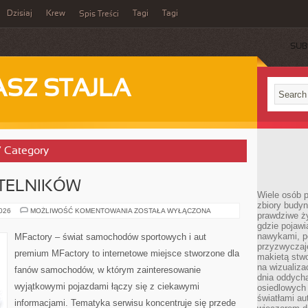
Dzisiaj
Krew
Tagi
Tagi
Spis Treści
SUB
ASZ STAJLA
t’ Category
YTELNIKÓW
Wiele osób 
zbiory budyn
PYTANIA
2026
MOŻLIWOŚĆ KOMENTOWANIA
ZOSTAŁA WYŁĄCZONA
prawdziwe ży
OD
gdzie pojawi
CZYTELNIKÓW
nawykami, p
MFactory – świat samochodów sportowych i aut
przyzwyczaje
premium MFactory to internetowe miejsce stworzone dla
makietą stwo
na wizualiza
fanów samochodów, w którym zainteresowanie
dnia oddych
wyjątkowymi pojazdami łączy się z ciekawymi
osiedlowych 
światłami a
informacjami. Tematyka serwisu koncentruje się przede