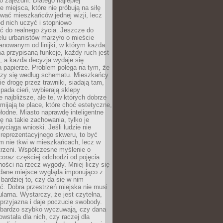
 zajezdni. Dlatego najlepiej
e miejsca, które nie próbują na siłę
wać mieszkańców jednej wizji, lecz
 od nich uczyć i stopniowo
 do realnego życia. Jeszcze do
lu urbanistów marzyło o mieście
lanowanym od linijki, w którym każda
a przypisaną funkcję, każdy ruch jest
, a każda decyzja wydaje się
a papierze. Problem polega na tym, że
oczy się według schematu. Mieszkańcy
ie drogę przez trawniki, siadają tam,
 pada cień, wybierają sklepy
e najbliższe, ale te, w których dobrze
omijają te place, które choć estetyczne,
hłodne. Miasto naprawdę inteligentne
ię na takie zachowania, tylko je
wyciąga wnioski. Jeśli ludzie nie
 reprezentacyjnego skweru, to być
m nie tkwi w mieszkańcach, lecz w
trzeni. Współczesne myślenie o
coraz częściej odchodzi od pojęcia
ści na rzecz wygody. Mniej liczy się
 dane miejsce wygląda imponująco z
 bardziej to, czy da się w nim
ć. Dobra przestrzeń miejska nie musi
larna. Wystarczy, że jest czytelna,
przyjazna i daje poczucie swobody.
bardzo szybko wyczuwają, czy dana
owstała dla nich, czy raczej dla