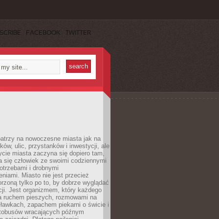
SCRIBE
FACEBOOK
TWITTER
patrzy na nowoczesne miasta jak na
ków, ulic, przystanków i inwestycji, ale
cie miasta zaczyna się dopiero tam,
a się człowiek ze swoimi codziennymi
otrzebami i drobnymi
niami. Miasto nie jest przecież
rzoną tylko po to, by dobrze wyglądać
cji. Jest organizmem, który każdego
a ruchem pieszych, rozmowami na
ławkach, zapachem piekarni o świcie i
utobusów wracających późnym