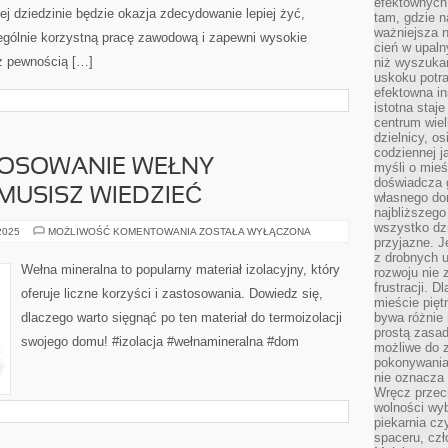
efektownych
tej dziedzinie będzie okazja zdecydowanie lepiej żyć,
tam, gdzie 
ważniejsza 
ególnie korzystną pracę zawodową i zapewni wysokie
cień w upal
z pewnością […]
niż wyszuka
uskoku potra
efektowna in
istotna staje
centrum wiel
dzielnicy, os
codziennej j
TOSOWANIE WEŁNY
myśli o mieś
doświadcza g
 MUSISZ WIEDZIEĆ
własnego do
najbliższego
wszystko dzi
KORZYŚCI
 2025
MOŻLIWOŚĆ KOMENTOWANIA
ZOSTAŁA WYŁĄCZONA
przyjazne. J
I
ZASTOSOWANIE
z drobnych u
WEŁNY
Wełna mineralna to popularny materiał izolacyjny, który
rozwoju nie
MINERALNEJ:
CO
frustracji. D
oferuje liczne korzyści i zastosowania. Dowiedz się,
MUSISZ
mieście pię
WIEDZIEĆ
dlaczego warto sięgnąć po ten materiał do termoizolacji
bywa różnie 
prostą zasa
swojego domu! #izolacja #wełnamineralna #dom
możliwe do 
pokonywania 
nie oznacza 
Wręcz przec
wolności wyb
piekarnia cz
spaceru, czł