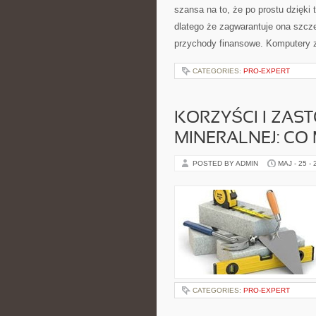
szansa na to, że po prostu dzięki 
dlatego że zagwarantuje ona szcz
przychody finansowe. Komputery 
CATEGORIES:
PRO-EXPERT
KORZYŚCI I ZAS
MINERALNEJ: CO
POSTED BY ADMIN
MAJ - 25 -
CATEGORIES:
PRO-EXPERT