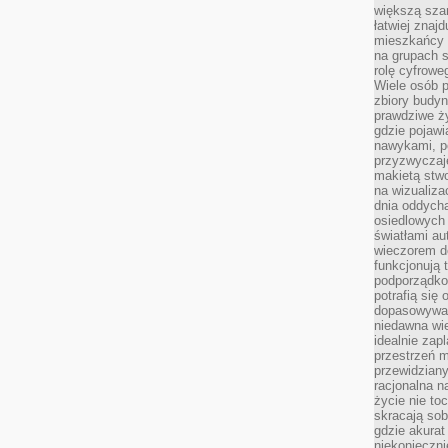
większą szan
łatwiej znaj
mieszkańcy 
na grupach s
rolę cyfrowe
Wiele osób 
zbiory budyn
prawdziwe ży
gdzie pojawi
nawykami, p
przyzwyczaje
makietą stwo
na wizualiza
dnia oddych
osiedlowych 
światłami a
wieczorem do
funkcjonują t
podporządko
potrafią się
dopasowywać
niedawna wie
idealnie zap
przestrzeń m
przewidziany
racjonalna n
życie nie t
skracają sob
gdzie akurat
niekonieczni