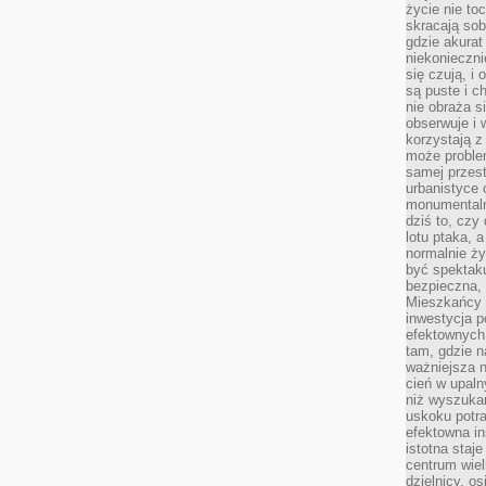
życie nie t
skracają sob
gdzie akurat
niekonieczni
się czują, i 
są puste i c
nie obraża s
obserwuje i 
korzystają z
może proble
samej przes
urbanistyce 
monumentalno
dziś to, czy
lotu ptaka, a
normalnie ży
być spektaku
bezpieczna, 
Mieszkańcy 
inwestycja p
efektownych
tam, gdzie 
ważniejsza 
cień w upal
niż wyszuka
uskoku potra
efektowna in
istotna staje
centrum wiel
dzielnicy, os