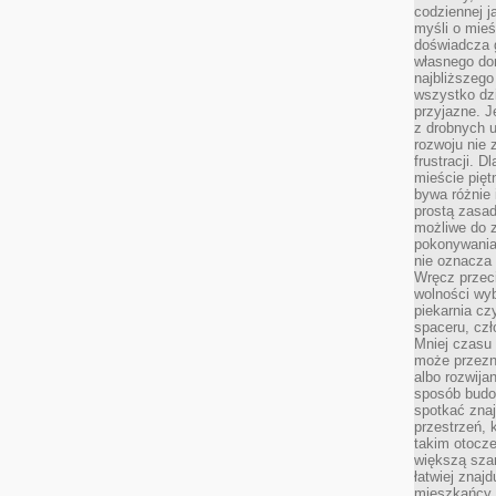
codziennej j
myśli o mieś
doświadcza g
własnego do
najbliższego
wszystko dzi
przyjazne. J
z drobnych u
rozwoju nie
frustracji. D
mieście pię
bywa różnie 
prostą zasa
możliwe do 
pokonywania 
nie oznacza 
Wręcz przec
wolności wyb
piekarnia cz
spaceru, czł
Mniej czasu 
może przezn
albo rozwija
sposób budow
spotkać zna
przestrzeń, 
takim otocz
większą szan
łatwiej znaj
mieszkańcy 