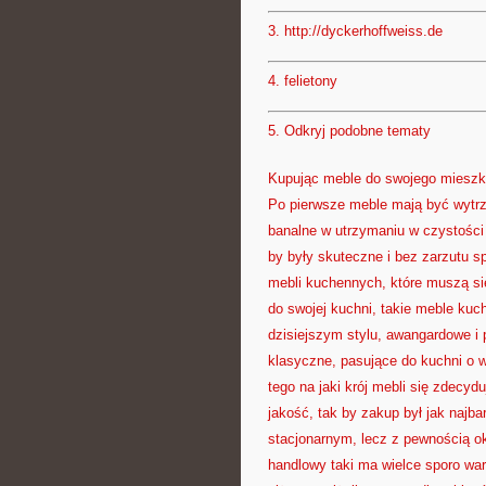
3.
http://dyckerhoffweiss.de
4.
felietony
5.
Odkryj podobne tematy
Kupując meble do swojego mieszk
Po pierwsze meble mają być wytrz
banalne w utrzymaniu w czystości
by były skuteczne i bez zarzutu s
mebli kuchennych, które muszą si
do swojej kuchni, takie meble kuc
dzisiejszym stylu, awangardowe i
klasyczne, pasujące do kuchni o w
tego na jaki krój mebli się zdecyd
jakość, tak by zakup był jak najb
stacjonarnym, lecz z pewnością ok
handlowy taki ma wielce sporo wa