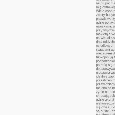
na grupach s
rolę cyfrowe
Wiele osób 
zbiory budyn
prawdziwe ży
gdzie pojawi
nawykami, p
przyzwyczaje
makietą stwo
na wizualiza
dnia oddych
osiedlowych 
światłami a
wieczorem do
funkcjonują t
podporządko
potrafią się
dopasowywać
niedawna wie
idealnie zap
przestrzeń m
przewidziany
racjonalna n
życie nie t
skracają sob
gdzie akurat
niekonieczni
się czują, i 
są puste i c
nie obraża s