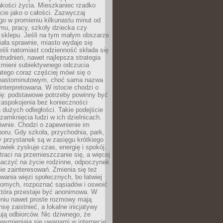
akości życia. Mieszkaniec rzadko
cie jako o całości. Zazwyczaj
o w promieniu kilkunastu minut od
mu, pracy, szkoły dziecka czy
 sklepu. Jeśli na tym małym obszarze
ała sprawnie, miasto wydaje się
eśli natomiast codzienność składa się
trudnień, nawet najlepsza strategia
 zmieni subiektywnego odczucia
latego coraz częściej mówi się o
tnastominutowym, choć sama nazwa
interpretowana. W istocie chodzi o
dę: podstawowe potrzeby powinny być
zaspokojenia bez konieczności
dużych odległości. Takie podejście
zamknięcia ludzi w ich dzielnicach.
iwnie. Chodzi o zapewnienie im
oru. Gdy szkoła, przychodnia, park,
y przystanek są w zasięgu krótkiego
owiek zyskuje czas, energię i spokój.
traci na przemieszczanie się, a więcej
aczyć na życie rodzinne, odpoczynek
nie zainteresowań. Zmienia się też
ania więzi społecznych, bo łatwiej
jomych, rozpoznać sąsiadów i oswoić
która przestaje być anonimowa. W
eniu nawet proste rozmowy mają
sę zaistnieć, a lokalne inicjatywy
dują odbiorców. Nic dziwnego, że
wymieniają się uwagami w internecie,