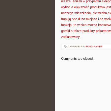
niższe, aniżeli w przypadku sklep
wybór, a większość produktów jest
naszego mieszkania, nie trzeba s
frapują one dużo miejsca i są wie
funkcję, to w nich można konserwo
garnki a także produkty pokarmow
zaplanowany.
CATEGORIES:
EDUPLANNER
Comments are closed.