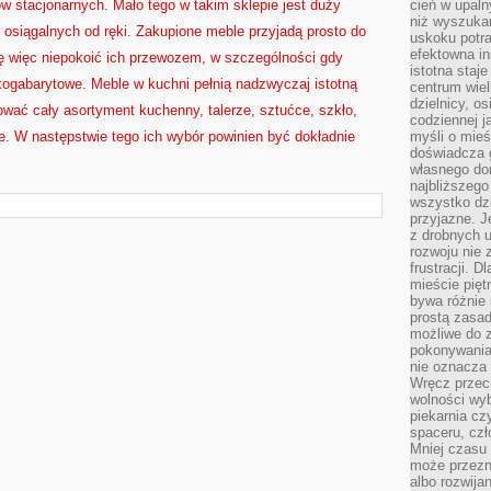
ów stacjonarnych. Mało tego w takim sklepie jest duży
cień w upal
niż wyszuka
 osiągalnych od ręki. Zakupione meble przyjadą prosto do
uskoku potra
efektowna in
ię więc niepokoić ich przewozem, w szczególności gdy
istotna staje
lkogabarytowe. Meble w kuchni pełnią nadzwyczaj istotną
centrum wiel
dzielnicy, os
wać cały asortyment kuchenny, talerze, sztućce, szkło,
codziennej j
e. W następstwie tego ich wybór powinien być dokładnie
myśli o mieś
doświadcza g
własnego do
najbliższego
wszystko dzi
przyjazne. J
z drobnych u
rozwoju nie
frustracji. D
mieście pię
bywa różnie 
prostą zasa
możliwe do 
pokonywania 
nie oznacza 
Wręcz przec
wolności wyb
piekarnia cz
spaceru, czł
Mniej czasu 
może przezn
albo rozwija