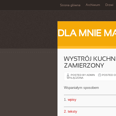
Archiwum
Drzwi
Strona główna
DLA MNIE M
WYSTRÓJ KUCHNI 
ZAMIERZONY
POSTED BY ADMIN
POSTED ON 
WYŁĄCZONA
Wspaniałym sposobem
1.
wpisy
2.
teksty