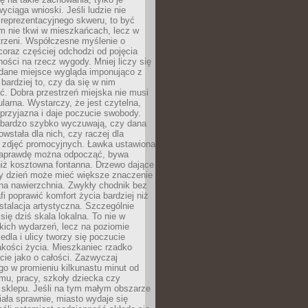
wyciąga wnioski. Jeśli ludzie nie
 reprezentacyjnego skweru, to być
m nie tkwi w mieszkańcach, lecz w
trzeni. Współczesne myślenie o
coraz częściej odchodzi od pojęcia
ści na rzecz wygody. Mniej liczy się
 dane miejsce wygląda imponująco z
 bardziej to, czy da się w nim
ć. Dobra przestrzeń miejska nie musi
larna. Wystarczy, że jest czytelna,
przyjazna i daje poczucie swobody.
bardzo szybko wyczuwają, czy dana
owstała dla nich, czy raczej dla
 zdjęć promocyjnych. Ławka ustawiona
naprawdę można odpocząć, bywa
niż kosztowna fontanna. Drzewo dające
ny dzień może mieć większe znaczenie
na nawierzchnia. Zwykły chodnik bez
fi poprawić komfort życia bardziej niż
stalacja artystyczna. Szczególnie
 się dziś skala lokalna. To nie w
kich wydarzeń, lecz na poziomie
iedla i ulicy tworzy się poczucie
akości życia. Mieszkaniec rzadko
cie jako o całości. Zazwyczaj
o w promieniu kilkunastu minut od
mu, pracy, szkoły dziecka czy
 sklepu. Jeśli na tym małym obszarze
ała sprawnie, miasto wydaje się