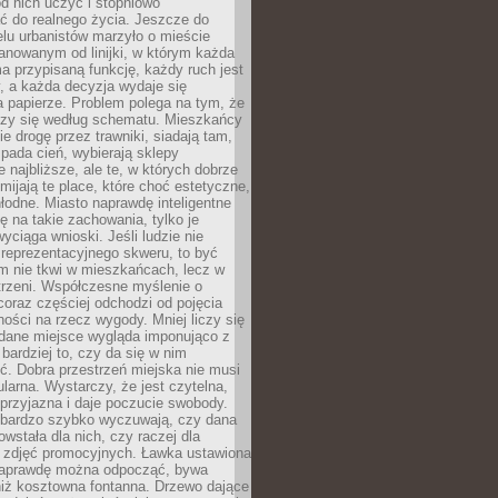
 od nich uczyć i stopniowo
 do realnego życia. Jeszcze do
lu urbanistów marzyło o mieście
lanowanym od linijki, w którym każda
a przypisaną funkcję, każdy ruch jest
, a każda decyzja wydaje się
a papierze. Problem polega na tym, że
oczy się według schematu. Mieszkańcy
ie drogę przez trawniki, siadają tam,
 pada cień, wybierają sklepy
e najbliższe, ale te, w których dobrze
omijają te place, które choć estetyczne,
hłodne. Miasto naprawdę inteligentne
ię na takie zachowania, tylko je
wyciąga wnioski. Jeśli ludzie nie
 reprezentacyjnego skweru, to być
m nie tkwi w mieszkańcach, lecz w
trzeni. Współczesne myślenie o
coraz częściej odchodzi od pojęcia
ści na rzecz wygody. Mniej liczy się
 dane miejsce wygląda imponująco z
 bardziej to, czy da się w nim
ć. Dobra przestrzeń miejska nie musi
larna. Wystarczy, że jest czytelna,
przyjazna i daje poczucie swobody.
bardzo szybko wyczuwają, czy dana
owstała dla nich, czy raczej dla
 zdjęć promocyjnych. Ławka ustawiona
naprawdę można odpocząć, bywa
niż kosztowna fontanna. Drzewo dające