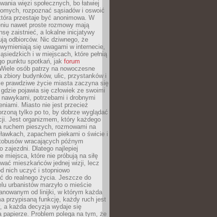
ania więzi społecznych, bo łatwiej
jomych, rozpoznać sąsiadów i oswoić
która przestaje być anonimowa. W
eniu nawet proste rozmowy mają
sę zaistnieć, a lokalne inicjatywy
dują odbiorców. Nic dziwnego, że
wymieniają się uwagami w internecie,
ąsiedzkich i w miejscach, które pełnią
go punktu spotkań, jak
forum
Wiele osób patrzy na nowoczesne
a zbiory budynków, ulic, przystanków i
ale prawdziwe życie miasta zaczyna się
 gdzie pojawia się człowiek ze swoimi
 nawykami, potrzebami i drobnymi
niami. Miasto nie jest przecież
rzoną tylko po to, by dobrze wyglądać
cji. Jest organizmem, który każdego
a ruchem pieszych, rozmowami na
ławkach, zapachem piekarni o świcie i
utobusów wracających późnym
 zajezdni. Dlatego najlepiej
e miejsca, które nie próbują na siłę
wać mieszkańców jednej wizji, lecz
 od nich uczyć i stopniowo
 do realnego życia. Jeszcze do
lu urbanistów marzyło o mieście
lanowanym od linijki, w którym każda
a przypisaną funkcję, każdy ruch jest
, a każda decyzja wydaje się
a papierze. Problem polega na tym, że