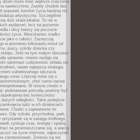
ny dzień może mieć większe znaczenie
na nawierzchnia. Zwykły chodnik bez
fi poprawić komfort życia bardziej niż
stalacja artystyczna. Szczególnie
 się dziś skala lokalna. To nie w
kich wydarzeń, lecz na poziomie
iedla i ulicy tworzy się poczucie
akości życia. Mieszkaniec rzadko
cie jako o całości. Zazwyczaj
o w promieniu kilkunastu minut od
mu, pracy, szkoły dziecka czy
 sklepu. Jeśli na tym małym obszarze
ała sprawnie, miasto wydaje się
eśli natomiast codzienność składa się
trudnień, nawet najlepsza strategia
 zmieni subiektywnego odczucia
latego coraz częściej mówi się o
tnastominutowym, choć sama nazwa
interpretowana. W istocie chodzi o
dę: podstawowe potrzeby powinny być
zaspokojenia bez konieczności
dużych odległości. Takie podejście
zamknięcia ludzi w ich dzielnicach.
iwnie. Chodzi o zapewnienie im
oru. Gdy szkoła, przychodnia, park,
y przystanek są w zasięgu krótkiego
owiek zyskuje czas, energię i spokój.
traci na przemieszczanie się, a więcej
aczyć na życie rodzinne, odpoczynek
nie zainteresowań. Zmienia się też