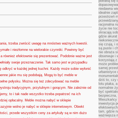
potrafią się
dopasowywać
niedawna wie
idealnie zap
przestrzeń m
przewidziany
racjonalna n
życie nie t
skracają sob
gdzie akurat
niekonieczni
ania, trzeba zwrócić uwagę na mnóstwo ważnych kwestii.
się czują, i 
są puste i c
ymałe i niezłomne na wielorakie czynniki. Powinny być
nie obraża s
 a również efektownie się prezentować. Podobnie ważne jest
obserwuje i 
korzystają z
pełniały swoje przeznaczenie. Tak samo jest w przypadku
może proble
samej przes
ę odkryć w każdej jednej kuchni. Każdy może sobie wyłonić
urbanistyce 
henne jakie mu się podobają. Mogą to być meble w
monumentalno
dziś to, czy
 pełne połysku. Można się też zdecydować na meble
lotu ptaka, a
ystroju tradycyjnym, przytulnym i gorącym. Nie zależnie od
normalnie ży
być spektaku
ujemy, to i tak nade wszystko trzeba popatrzeć na ich
bezpieczna, 
Mieszkańcy 
ardziej opłacalny. Meble można nabyć w sklepie
inwestycja p
azyjnie wolno je nabyć w sklepie internetowym. Obiekt
efektownych
tam, gdzie 
rtości, przede wszystkim ceny za artykuły są w nim dużo
ważniejsza 