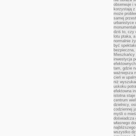
obserwuje i 
korzystają z
może proble
samej przes
urbanistyce 
monumentalno
dziś to, czy
lotu ptaka, a
normalnie ży
być spektaku
bezpieczna, 
Mieszkańcy 
inwestycja p
efektownych
tam, gdzie 
ważniejsza 
cień w upal
niż wyszuka
uskoku potra
efektowna in
istotna staje
centrum wiel
dzielnicy, os
codziennej j
myśli o mieś
doświadcza g
własnego do
najbliższego
wszystko dzi