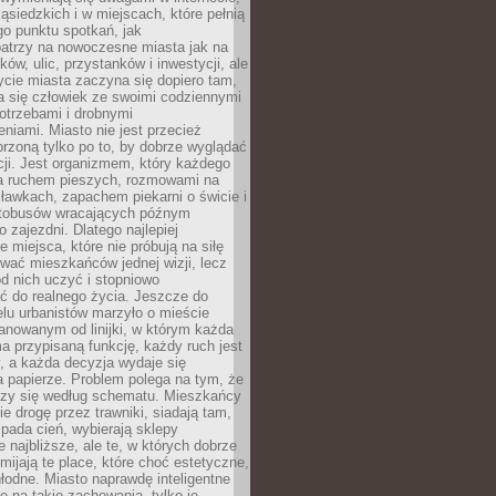
ąsiedzkich i w miejscach, które pełnią
go punktu spotkań, jak
patrzy na nowoczesne miasta jak na
ków, ulic, przystanków i inwestycji, ale
cie miasta zaczyna się dopiero tam,
a się człowiek ze swoimi codziennymi
otrzebami i drobnymi
niami. Miasto nie jest przecież
rzoną tylko po to, by dobrze wyglądać
cji. Jest organizmem, który każdego
a ruchem pieszych, rozmowami na
ławkach, zapachem piekarni o świcie i
utobusów wracających późnym
 zajezdni. Dlatego najlepiej
e miejsca, które nie próbują na siłę
wać mieszkańców jednej wizji, lecz
 od nich uczyć i stopniowo
 do realnego życia. Jeszcze do
lu urbanistów marzyło o mieście
lanowanym od linijki, w którym każda
a przypisaną funkcję, każdy ruch jest
, a każda decyzja wydaje się
a papierze. Problem polega na tym, że
oczy się według schematu. Mieszkańcy
ie drogę przez trawniki, siadają tam,
 pada cień, wybierają sklepy
e najbliższe, ale te, w których dobrze
omijają te place, które choć estetyczne,
hłodne. Miasto naprawdę inteligentne
ię na takie zachowania, tylko je