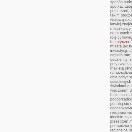
sposób budow
spotkać zna
przestrzeń, 
takim otocz
większą szan
łatwiej znaj
mieszkańcy 
na grupach s
rolę cyfrowe
tematyczne
miasta jak n
inwestycji, 
dopiero tam,
codziennymi
przyzwyczaje
makietą stwo
na wizualiza
dnia oddych
osiedlowych 
światłami a
wieczorem do
funkcjonują t
podporządko
potrafią się
dopasowywać
niedawna wie
idealnie zap
przestrzeń m
przewidziany
racjonalna n