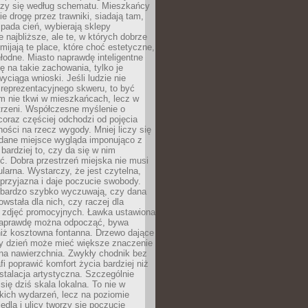
oczy się według schematu. Mieszkańcy
ie drogę przez trawniki, siadają tam,
 pada cień, wybierają sklepy
e najbliższe, ale te, w których dobrze
omijają te place, które choć estetyczne,
hłodne. Miasto naprawdę inteligentne
ię na takie zachowania, tylko je
wyciąga wnioski. Jeśli ludzie nie
 reprezentacyjnego skweru, to być
m nie tkwi w mieszkańcach, lecz w
trzeni. Współczesne myślenie o
coraz częściej odchodzi od pojęcia
ści na rzecz wygody. Mniej liczy się
 dane miejsce wygląda imponująco z
 bardziej to, czy da się w nim
ć. Dobra przestrzeń miejska nie musi
larna. Wystarczy, że jest czytelna,
przyjazna i daje poczucie swobody.
bardzo szybko wyczuwają, czy dana
owstała dla nich, czy raczej dla
 zdjęć promocyjnych. Ławka ustawiona
naprawdę można odpocząć, bywa
niż kosztowna fontanna. Drzewo dające
ny dzień może mieć większe znaczenie
na nawierzchnia. Zwykły chodnik bez
fi poprawić komfort życia bardziej niż
stalacja artystyczna. Szczególnie
 się dziś skala lokalna. To nie w
kich wydarzeń, lecz na poziomie
iedla i ulicy tworzy się poczucie