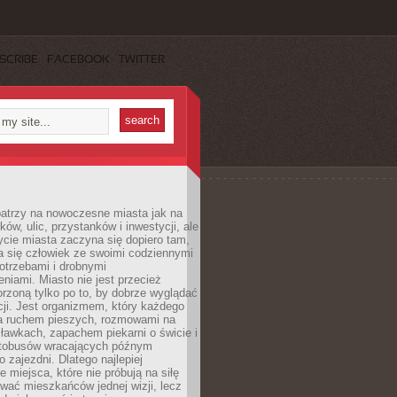
SCRIBE
FACEBOOK
TWITTER
patrzy na nowoczesne miasta jak na
ków, ulic, przystanków i inwestycji, ale
cie miasta zaczyna się dopiero tam,
a się człowiek ze swoimi codziennymi
otrzebami i drobnymi
niami. Miasto nie jest przecież
rzoną tylko po to, by dobrze wyglądać
cji. Jest organizmem, który każdego
a ruchem pieszych, rozmowami na
ławkach, zapachem piekarni o świcie i
utobusów wracających późnym
 zajezdni. Dlatego najlepiej
e miejsca, które nie próbują na siłę
wać mieszkańców jednej wizji, lecz