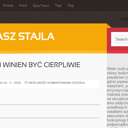
Dzisiaj
Krew
Tagi
Tagi
Spis Treści
SUB
ASZ STAJLA
WINIEN BYĆ CIERPLIWIE
Wiele osób 
zbiory budyn
prawdziwe ży
gdzie pojawi
WYSTRÓJ
LIS - 3 - 2025
MOŻLIWOŚĆ KOMENTOWANIA
ZOSTAŁA
nawykami, p
KUCHNI
WINIEN
przyzwyczaje
BYĆ
makietą stwo
CIERPLIWIE
ZAMIERZONY
na wizualiza
dnia oddych
osiedlowych 
światłami a
wieczorem do
funkcjonują t
podporządko