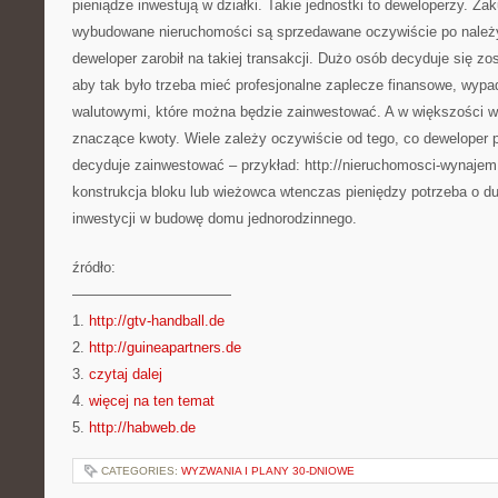
pieniądze inwestują w działki. Takie jednostki to deweloperzy. Za
wybudowane nieruchomości są sprzedawane oczywiście po należyt
deweloper zarobił na takiej transakcji. Dużo osób decyduje się z
aby tak było trzeba mieć profesjonalne zaplecze finansowe, wy
walutowymi, które można będzie zainwestować. A w większości 
znaczące kwoty. Wiele zależy oczywiście od tego, co deweloper 
decyduje zainwestować – przykład: http://nieruchomosci-wynajem.c
konstrukcja bloku lub wieżowca wtenczas pieniędzy potrzeba o d
inwestycji w budowę domu jednorodzinnego.
źródło:
———————————
1.
http://gtv-handball.de
2.
http://guineapartners.de
3.
czytaj dalej
4.
więcej na ten temat
5.
http://habweb.de
CATEGORIES:
WYZWANIA I PLANY 30-DNIOWE