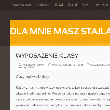
Archiwum
Drzwi
Dzisiaj
Krew
Strona główna
Spis Treści
DLA MNIE MASZ STAJL
WYPOSAŻENIE KLASY
POSTED BY ADMIN
POSTED ON SIE - 1 - 2025
MOŻLIWOŚĆ K
WYŁĄCZONA
Oprzyrządowanie klasy
Każdy z nas ma obowiązek uczyć się, w jaki sposób oszczędzać
własne środki pieniężne. Pospolici ludzie nie mają nazbyt gigan
zaoszczędzone pieniądze inwestują w swój rozwój osobisty, w po
jednakże i takie osoby, nie tylko fizyczne lecz także i osoby pra