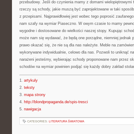
przebudowy. Jeśli do czynienia mamy z domami wielopiętrowymi to
rzeczy są schody, jakie muszą być zaprojektowane w taki sposób
z przepisami. Najprawidłowiej jest wobec tego poprosić zaufanego 
nam szafy na wymiar Piaseczno. W owym czasie to mamy pewno
wygodne i dostosowane do wielkości naszej stopy. Kupując sch
może nam się wydawać, że będą one porządne, niemniej jednak
prawo okazać się, że nie są dla nas należyte. Meble na zamówien
wykonywane indywidualnie, celowo dla nas. Pozwoli to uniknąć na
narażeni jesteśmy, wybierając schody proponowane nam przez sk
schodów na wymiar powinien podjąć się każdy dobry zakład stolar
1.
artykuly
2.
teksty
3.
mapa strony
4.
http://blondpropaganda.de/spis-tresci
5.
nawigacja
CATEGORIES:
LITERATURA ŚWIATOWA