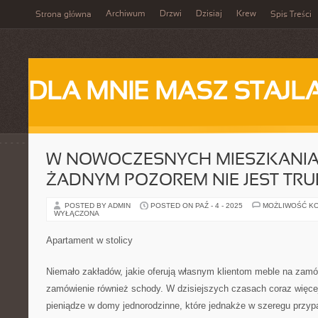
Archiwum
Drzwi
Dzisiaj
Krew
Strona główna
Spis Treści
DLA MNIE MASZ STAJL
W NOWOCZESNYCH MIESZKANI
ŻADNYM POZOREM NIE JEST TR
POSTED BY ADMIN
POSTED ON PAŹ - 4 - 2025
MOŻLIWOŚĆ K
WYŁĄCZONA
Apartament w stolicy
Niemało zakładów, jakie oferują własnym klientom meble na zamó
zamówienie również schody. W dzisiejszych czasach coraz więcej
pieniądze w domy jednorodzinne, które jednakże w szeregu przyp