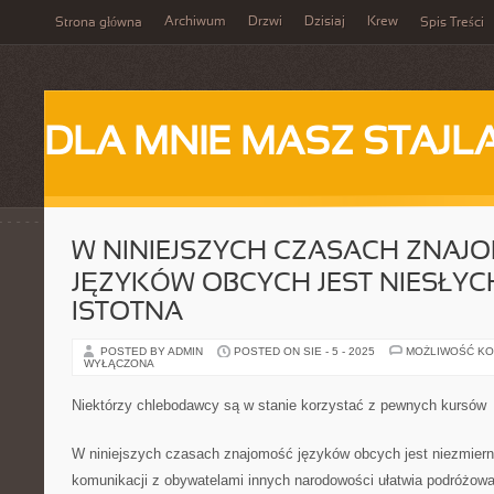
Archiwum
Drzwi
Dzisiaj
Krew
Strona główna
Spis Treści
DLA MNIE MASZ STAJL
W NINIEJSZYCH CZASACH ZNAJ
JĘZYKÓW OBCYCH JEST NIESŁYC
ISTOTNA
POSTED BY ADMIN
POSTED ON SIE - 5 - 2025
MOŻLIWOŚĆ K
WYŁĄCZONA
Niektórzy chlebodawcy są w stanie korzystać z pewnych kursów
W niniejszych czasach znajomość języków obcych jest niezmiern
komunikacji z obywatelami innych narodowości ułatwia podróżowan