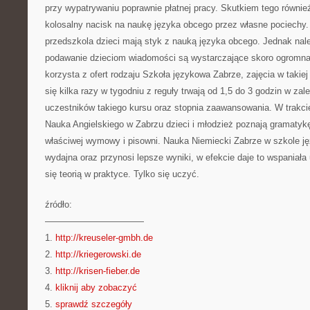
przy wypatrywaniu poprawnie płatnej pracy. Skutkiem tego również
kolosalny nacisk na naukę języka obcego przez własne pociechy. 
przedszkola dzieci mają styk z nauką języka obcego. Jednak nale
podawanie dzieciom wiadomości są wystarczające skoro ogromna l
korzysta z ofert rodzaju Szkoła językowa Zabrze, zajęcia w takiej
się kilka razy w tygodniu z reguły trwają od 1,5 do 3 godzin w za
uczestników takiego kursu oraz stopnia zaawansowania. W trakcie 
Nauka Angielskiego w Zabrzu dzieci i młodzież poznają gramatyk
właściwej wymowy i pisowni. Nauka Niemiecki Zabrze w szkole jęz
wydajna oraz przynosi lepsze wyniki, w efekcie daje to wspaniała
się teorią w praktyce. Tylko się uczyć.
źródło:
———————————
1.
http://kreuseler-gmbh.de
2.
http://kriegerowski.de
3.
http://krisen-fieber.de
4.
kliknij aby zobaczyć
5.
sprawdź szczegóły