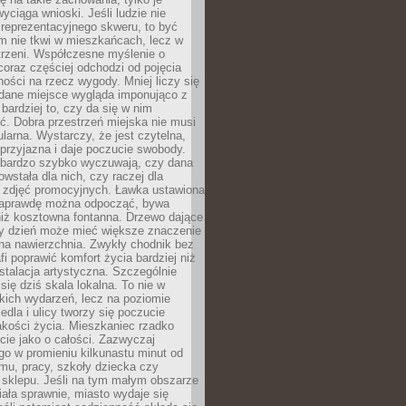
wyciąga wnioski. Jeśli ludzie nie
 reprezentacyjnego skweru, to być
m nie tkwi w mieszkańcach, lecz w
trzeni. Współczesne myślenie o
coraz częściej odchodzi od pojęcia
ści na rzecz wygody. Mniej liczy się
 dane miejsce wygląda imponująco z
 bardziej to, czy da się w nim
ć. Dobra przestrzeń miejska nie musi
larna. Wystarczy, że jest czytelna,
przyjazna i daje poczucie swobody.
bardzo szybko wyczuwają, czy dana
owstała dla nich, czy raczej dla
 zdjęć promocyjnych. Ławka ustawiona
naprawdę można odpocząć, bywa
niż kosztowna fontanna. Drzewo dające
ny dzień może mieć większe znaczenie
na nawierzchnia. Zwykły chodnik bez
fi poprawić komfort życia bardziej niż
stalacja artystyczna. Szczególnie
 się dziś skala lokalna. To nie w
kich wydarzeń, lecz na poziomie
iedla i ulicy tworzy się poczucie
akości życia. Mieszkaniec rzadko
cie jako o całości. Zazwyczaj
o w promieniu kilkunastu minut od
mu, pracy, szkoły dziecka czy
 sklepu. Jeśli na tym małym obszarze
ała sprawnie, miasto wydaje się