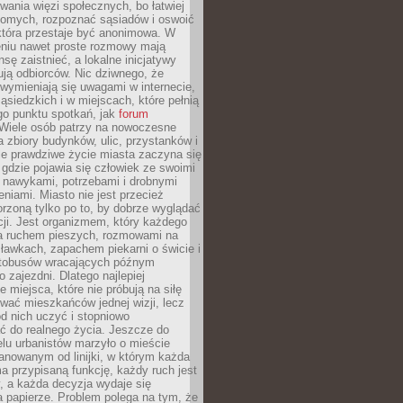
ania więzi społecznych, bo łatwiej
jomych, rozpoznać sąsiadów i oswoić
która przestaje być anonimowa. W
eniu nawet proste rozmowy mają
sę zaistnieć, a lokalne inicjatywy
dują odbiorców. Nic dziwnego, że
wymieniają się uwagami w internecie,
ąsiedzkich i w miejscach, które pełnią
go punktu spotkań, jak
forum
Wiele osób patrzy na nowoczesne
a zbiory budynków, ulic, przystanków i
ale prawdziwe życie miasta zaczyna się
 gdzie pojawia się człowiek ze swoimi
 nawykami, potrzebami i drobnymi
niami. Miasto nie jest przecież
rzoną tylko po to, by dobrze wyglądać
cji. Jest organizmem, który każdego
a ruchem pieszych, rozmowami na
ławkach, zapachem piekarni o świcie i
utobusów wracających późnym
 zajezdni. Dlatego najlepiej
e miejsca, które nie próbują na siłę
wać mieszkańców jednej wizji, lecz
 od nich uczyć i stopniowo
 do realnego życia. Jeszcze do
lu urbanistów marzyło o mieście
lanowanym od linijki, w którym każda
a przypisaną funkcję, każdy ruch jest
, a każda decyzja wydaje się
a papierze. Problem polega na tym, że