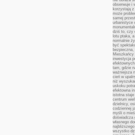
obserwuje i 
korzystają z
może proble
samej przes
urbanistyce 
monumentalno
dziś to, czy
lotu ptaka, a
normalnie ży
być spektaku
bezpieczna, 
Mieszkańcy 
inwestycja p
efektownych
tam, gdzie 
ważniejsza 
cień w upal
niż wyszuka
uskoku potra
efektowna in
istotna staje
centrum wiel
dzielnicy, os
codziennej j
myśli o mieś
doświadcza g
własnego do
najbliższego
wszystko dzi