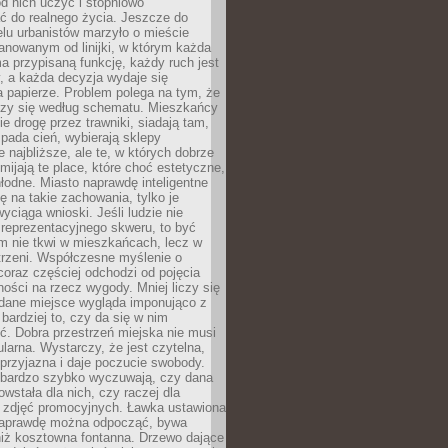
 od nich uczyć i stopniowo
 do realnego życia. Jeszcze do
lu urbanistów marzyło o mieście
lanowanym od linijki, w którym każda
a przypisaną funkcję, każdy ruch jest
, a każda decyzja wydaje się
a papierze. Problem polega na tym, że
oczy się według schematu. Mieszkańcy
ie drogę przez trawniki, siadają tam,
 pada cień, wybierają sklepy
e najbliższe, ale te, w których dobrze
omijają te place, które choć estetyczne,
hłodne. Miasto naprawdę inteligentne
ię na takie zachowania, tylko je
wyciąga wnioski. Jeśli ludzie nie
 reprezentacyjnego skweru, to być
m nie tkwi w mieszkańcach, lecz w
trzeni. Współczesne myślenie o
coraz częściej odchodzi od pojęcia
ści na rzecz wygody. Mniej liczy się
 dane miejsce wygląda imponująco z
 bardziej to, czy da się w nim
ć. Dobra przestrzeń miejska nie musi
larna. Wystarczy, że jest czytelna,
przyjazna i daje poczucie swobody.
bardzo szybko wyczuwają, czy dana
owstała dla nich, czy raczej dla
 zdjęć promocyjnych. Ławka ustawiona
naprawdę można odpocząć, bywa
niż kosztowna fontanna. Drzewo dające