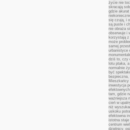
życie nie t
skracają sob
gdzie akurat
niekonieczni
się czują, i 
są puste i c
nie obraża s
obserwuje i 
korzystają z
może proble
samej przes
urbanistyce 
monumentalno
dziś to, czy
lotu ptaka, a
normalnie ży
być spektaku
bezpieczna, 
Mieszkańcy 
inwestycja p
efektownych
tam, gdzie 
ważniejsza 
cień w upal
niż wyszuka
uskoku potra
efektowna in
istotna staje
centrum wiel
dzielnicy, os