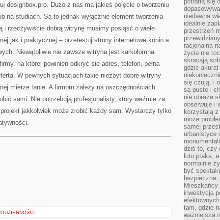
potrafią się
uj designbox.pro. Dużo z nas ma jakieś pojęcie o tworzeniu
dopasowywać
niedawna wie
ub na studiach. Są to jednak wyłącznie element tworzenia
idealnie zap
ną i rzeczywiście dobrą witrynę musimy posiąść o wiele
przestrzeń m
przewidziany
ej jak i praktycznej – przetestuj strony internetowe konin a
racjonalna n
wych. Niewątpliwie nie zawsze witryna jest karkołomna.
życie nie t
skracają sob
rmy, na której powinien odkryć się adres, telefon, pełna
gdzie akurat
niekonieczni
erta. W pewnych sytuacjach takie niezbyt dobre witryny
się czują, i 
j mierze tanie. A firmom zależy na oszczędnościach.
są puste i c
nie obraża s
robić sami. Nie potrzebują profesjonalisty, który weźmie za
obserwuje i 
A projekt jakkolwiek może zrobić każdy sam. Wystarczy tylko
korzystają z
może proble
atywności.
samej przes
urbanistyce 
monumentalno
dziś to, czy
lotu ptaka, a
normalnie ży
być spektaku
bezpieczna, 
Mieszkańcy 
inwestycja p
efektownych
tam, gdzie 
 CODZIENNOŚCI
ważniejsza 