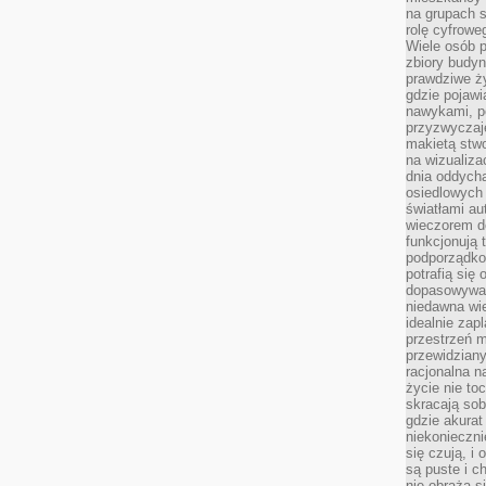
na grupach s
rolę cyfrowe
Wiele osób 
zbiory budyn
prawdziwe ży
gdzie pojawi
nawykami, p
przyzwyczaje
makietą stwo
na wizualiza
dnia oddych
osiedlowych 
światłami a
wieczorem do
funkcjonują t
podporządko
potrafią się
dopasowywać
niedawna wie
idealnie zap
przestrzeń m
przewidziany
racjonalna n
życie nie t
skracają sob
gdzie akurat
niekonieczni
się czują, i 
są puste i c
nie obraża s