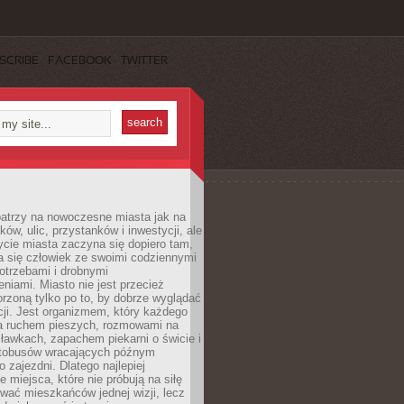
SCRIBE
FACEBOOK
TWITTER
patrzy na nowoczesne miasta jak na
ków, ulic, przystanków i inwestycji, ale
cie miasta zaczyna się dopiero tam,
a się człowiek ze swoimi codziennymi
otrzebami i drobnymi
niami. Miasto nie jest przecież
rzoną tylko po to, by dobrze wyglądać
cji. Jest organizmem, który każdego
a ruchem pieszych, rozmowami na
ławkach, zapachem piekarni o świcie i
utobusów wracających późnym
 zajezdni. Dlatego najlepiej
e miejsca, które nie próbują na siłę
wać mieszkańców jednej wizji, lecz