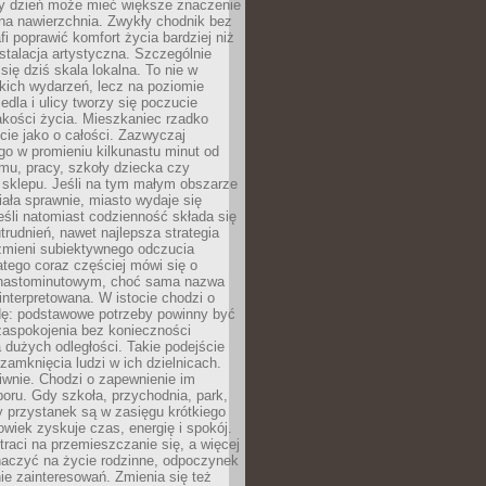
ny dzień może mieć większe znaczenie
na nawierzchnia. Zwykły chodnik bez
fi poprawić komfort życia bardziej niż
stalacja artystyczna. Szczególnie
 się dziś skala lokalna. To nie w
kich wydarzeń, lecz na poziomie
iedla i ulicy tworzy się poczucie
akości życia. Mieszkaniec rzadko
cie jako o całości. Zazwyczaj
o w promieniu kilkunastu minut od
mu, pracy, szkoły dziecka czy
 sklepu. Jeśli na tym małym obszarze
ała sprawnie, miasto wydaje się
eśli natomiast codzienność składa się
trudnień, nawet najlepsza strategia
 zmieni subiektywnego odczucia
latego coraz częściej mówi się o
tnastominutowym, choć sama nazwa
interpretowana. W istocie chodzi o
dę: podstawowe potrzeby powinny być
zaspokojenia bez konieczności
dużych odległości. Takie podejście
zamknięcia ludzi w ich dzielnicach.
iwnie. Chodzi o zapewnienie im
oru. Gdy szkoła, przychodnia, park,
y przystanek są w zasięgu krótkiego
owiek zyskuje czas, energię i spokój.
traci na przemieszczanie się, a więcej
aczyć na życie rodzinne, odpoczynek
nie zainteresowań. Zmienia się też