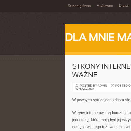
Archiwum
Drzwi
Strona główna
DLA MNIE M
STRONY INTERNE
WAŻNE
POSTED BY ADMIN
POSTED ON
WYŁĄCZONA
W pewnych sytuacjach zdarza się
Witryny internetowe są bardzo ist
jednostkę, które mają być jej wizy
następstwie tego też tworzenie w