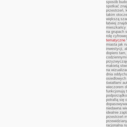
sposób budow
spotkać zna
przestrzeń, 
takim otocz
większą szan
łatwiej znaj
mieszkańcy 
na grupach s
rolę cyfrowe
tematyczne
miasta jak n
inwestycji, 
dopiero tam,
codziennymi
przyzwyczaje
makietą stwo
na wizualiza
dnia oddych
osiedlowych 
światłami a
wieczorem do
funkcjonują t
podporządko
potrafią się
dopasowywać
niedawna wie
idealnie zap
przestrzeń m
przewidziany
racjonalna n