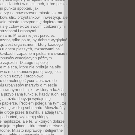
ąsiedzkich i w miejscach, które pełnią
go punktu spotkań, jak
patrzy na nowoczesne miasta jak na
ków, ulic, przystanków i inwestycji, ale
cie miasta zaczyna się dopiero tam,
a się człowiek ze swoimi codziennymi
otrzebami i drobnymi
niami. Miasto nie jest przecież
rzoną tylko po to, by dobrze wyglądać
cji. Jest organizmem, który każdego
a ruchem pieszych, rozmowami na
ławkach, zapachem piekarni o świcie i
utobusów wracających późnym
 zajezdni. Dlatego najlepiej
e miejsca, które nie próbują na siłę
wać mieszkańców jednej wizji, lecz
 od nich uczyć i stopniowo
 do realnego życia. Jeszcze do
lu urbanistów marzyło o mieście
lanowanym od linijki, w którym każda
a przypisaną funkcję, każdy ruch jest
, a każda decyzja wydaje się
a papierze. Problem polega na tym, że
oczy się według schematu. Mieszkańcy
ie drogę przez trawniki, siadają tam,
 pada cień, wybierają sklepy
e najbliższe, ale te, w których dobrze
omijają te place, które choć estetyczne,
hłodne. Miasto naprawdę inteligentne
ię na takie zachowania, tylko je