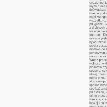
codziennej j
myśli o mieś
doświadcza g
własnego do
najbliższego
wszystko dzi
przyjazne. J
z drobnych u
rozwoju nie
frustracji. D
mieście pię
bywa różnie 
prostą zasa
możliwe do 
pokonywania 
nie oznacza 
Wręcz przec
wolności wyb
piekarnia cz
spaceru, czł
Mniej czasu 
może przezn
albo rozwija
sposób budow
spotkać zna
przestrzeń, 
takim otocz
większą szan
łatwiej znaj
mieszkańcy 