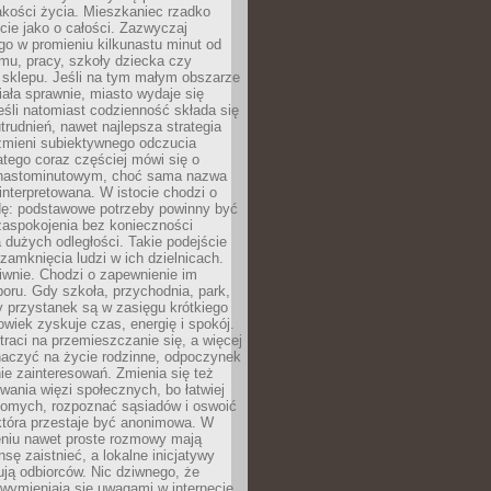
akości życia. Mieszkaniec rzadko
cie jako o całości. Zazwyczaj
o w promieniu kilkunastu minut od
mu, pracy, szkoły dziecka czy
 sklepu. Jeśli na tym małym obszarze
ała sprawnie, miasto wydaje się
eśli natomiast codzienność składa się
trudnień, nawet najlepsza strategia
 zmieni subiektywnego odczucia
latego coraz częściej mówi się o
tnastominutowym, choć sama nazwa
interpretowana. W istocie chodzi o
dę: podstawowe potrzeby powinny być
zaspokojenia bez konieczności
dużych odległości. Takie podejście
zamknięcia ludzi w ich dzielnicach.
iwnie. Chodzi o zapewnienie im
oru. Gdy szkoła, przychodnia, park,
y przystanek są w zasięgu krótkiego
owiek zyskuje czas, energię i spokój.
traci na przemieszczanie się, a więcej
aczyć na życie rodzinne, odpoczynek
nie zainteresowań. Zmienia się też
ania więzi społecznych, bo łatwiej
jomych, rozpoznać sąsiadów i oswoić
która przestaje być anonimowa. W
eniu nawet proste rozmowy mają
sę zaistnieć, a lokalne inicjatywy
dują odbiorców. Nic dziwnego, że
wymieniają się uwagami w internecie,