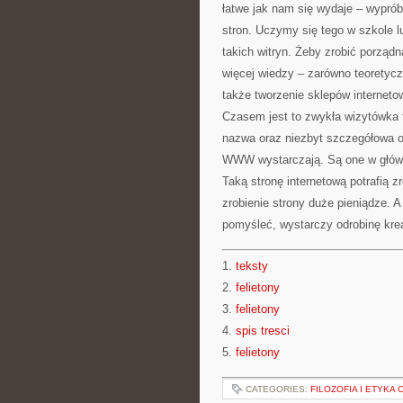
łatwe jak nam się wydaje – wyprób
stron. Uczymy się tego w szkole l
takich witryn. Żeby zrobić porząd
więcej wiedzy – zarówno teoretyczn
także tworzenie sklepów interneto
Czasem jest to zwykła wizytówka fi
nazwa oraz niezbyt szczegółowa of
WWW wystarczają. Są one w główne
Taką stronę internetową potrafią z
zrobienie strony duże pieniądze. 
pomyśleć, wystarczy odrobinę kre
1.
teksty
2.
felietony
3.
felietony
4.
spis tresci
5.
felietony
CATEGORIES:
FILOZOFIA I ETYKA