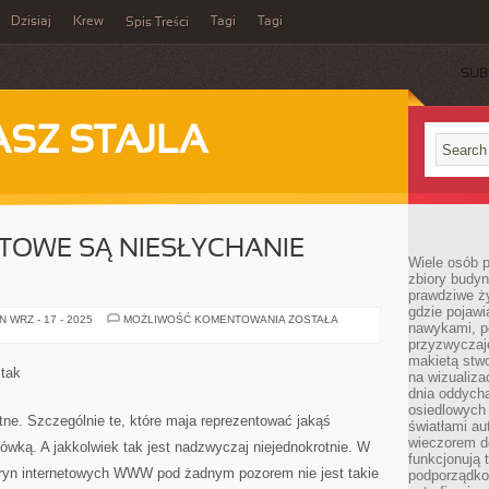
Dzisiaj
Krew
Tagi
Tagi
Spis Treści
SUB
ASZ STAJLA
TOWE SĄ NIESŁYCHANIE
Wiele osób 
zbiory budyn
prawdziwe ży
gdzie pojawi
STRONY
 WRZ - 17 - 2025
MOŻLIWOŚĆ KOMENTOWANIA
ZOSTAŁA
nawykami, p
INTERNETOWE
SĄ
przyzwyczaje
NIESŁYCHANIE
makietą stwo
WAŻNE
 tak
na wizualiza
dnia oddych
osiedlowych 
otne. Szczególnie te, które maja reprezentować jakąś
światłami a
wieczorem do
tówką. A jakkolwiek tak jest nadzwyczaj niejednokrotnie. W
funkcjonują t
itryn internetowych WWW pod żadnym pozorem nie jest takie
podporządko