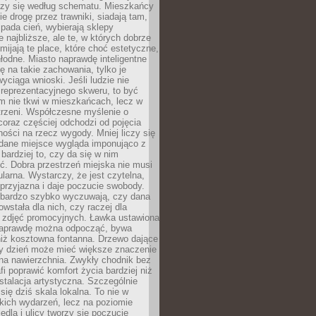
oczy się według schematu. Mieszkańcy
ie drogę przez trawniki, siadają tam,
 pada cień, wybierają sklepy
e najbliższe, ale te, w których dobrze
omijają te place, które choć estetyczne,
hłodne. Miasto naprawdę inteligentne
ię na takie zachowania, tylko je
wyciąga wnioski. Jeśli ludzie nie
 reprezentacyjnego skweru, to być
m nie tkwi w mieszkańcach, lecz w
trzeni. Współczesne myślenie o
coraz częściej odchodzi od pojęcia
ści na rzecz wygody. Mniej liczy się
 dane miejsce wygląda imponująco z
 bardziej to, czy da się w nim
ć. Dobra przestrzeń miejska nie musi
larna. Wystarczy, że jest czytelna,
przyjazna i daje poczucie swobody.
bardzo szybko wyczuwają, czy dana
owstała dla nich, czy raczej dla
 zdjęć promocyjnych. Ławka ustawiona
naprawdę można odpocząć, bywa
niż kosztowna fontanna. Drzewo dające
ny dzień może mieć większe znaczenie
na nawierzchnia. Zwykły chodnik bez
fi poprawić komfort życia bardziej niż
stalacja artystyczna. Szczególnie
 się dziś skala lokalna. To nie w
kich wydarzeń, lecz na poziomie
iedla i ulicy tworzy się poczucie