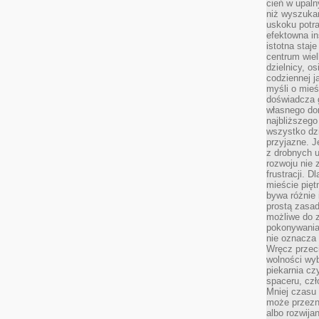
cień w upal
niż wyszuka
uskoku potra
efektowna in
istotna staje
centrum wiel
dzielnicy, os
codziennej j
myśli o mieś
doświadcza g
własnego do
najbliższego
wszystko dzi
przyjazne. J
z drobnych u
rozwoju nie
frustracji. D
mieście pię
bywa różnie 
prostą zasa
możliwe do 
pokonywania 
nie oznacza 
Wręcz przec
wolności wyb
piekarnia cz
spaceru, czł
Mniej czasu 
może przezn
albo rozwija