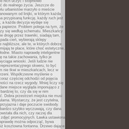
 od nich uczyć i stopniowo
 do realnego życia. Jeszcze do
lu urbanistów marzyło o mieście
lanowanym od linijki, w którym każda
a przypisaną funkcję, każdy ruch jest
, a każda decyzja wydaje się
a papierze. Problem polega na tym, że
oczy się według schematu. Mieszkańcy
ie drogę przez trawniki, siadają tam,
 pada cień, wybierają sklepy
e najbliższe, ale te, w których dobrze
omijają te place, które choć estetyczne,
hłodne. Miasto naprawdę inteligentne
ię na takie zachowania, tylko je
wyciąga wnioski. Jeśli ludzie nie
 reprezentacyjnego skweru, to być
m nie tkwi w mieszkańcach, lecz w
trzeni. Współczesne myślenie o
coraz częściej odchodzi od pojęcia
ści na rzecz wygody. Mniej liczy się
 dane miejsce wygląda imponująco z
 bardziej to, czy da się w nim
ć. Dobra przestrzeń miejska nie musi
larna. Wystarczy, że jest czytelna,
przyjazna i daje poczucie swobody.
bardzo szybko wyczuwają, czy dana
owstała dla nich, czy raczej dla
 zdjęć promocyjnych. Ławka ustawiona
naprawdę można odpocząć, bywa
niż kosztowna fontanna. Drzewo dające