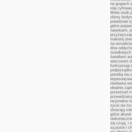
na grupach s
rolę cyfrowe
Wiele osób 
zbiory budyn
prawdziwe ży
gdzie pojawi
nawykami, p
przyzwyczaje
makietą stwo
na wizualiza
dnia oddych
osiedlowych 
światłami a
wieczorem do
funkcjonują t
podporządko
potrafią się
dopasowywać
niedawna wie
idealnie zap
przestrzeń m
przewidziany
racjonalna n
życie nie t
skracają sob
gdzie akurat
niekonieczni
się czują, i 
są puste i c
nie obraża s