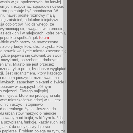
ania więzi społecznych, bo łatwiej
jomych, rozpoznać sąsiadów i oswoić
która przestaje być anonimowa. W
eniu nawet proste rozmowy mają
sę zaistnieć, a lokalne inicjatywy
dują odbiorców. Nic dziwnego, że
wymieniają się uwagami w internecie,
ąsiedzkich i w miejscach, które pełnią
go punktu spotkań, jak
forum
Wiele osób patrzy na nowoczesne
a zbiory budynków, ulic, przystanków i
ale prawdziwe życie miasta zaczyna się
 gdzie pojawia się człowiek ze swoimi
 nawykami, potrzebami i drobnymi
niami. Miasto nie jest przecież
rzoną tylko po to, by dobrze wyglądać
cji. Jest organizmem, który każdego
a ruchem pieszych, rozmowami na
ławkach, zapachem piekarni o świcie i
utobusów wracających późnym
 zajezdni. Dlatego najlepiej
e miejsca, które nie próbują na siłę
wać mieszkańców jednej wizji, lecz
 od nich uczyć i stopniowo
 do realnego życia. Jeszcze do
lu urbanistów marzyło o mieście
lanowanym od linijki, w którym każda
a przypisaną funkcję, każdy ruch jest
, a każda decyzja wydaje się
a papierze. Problem polega na tym, że