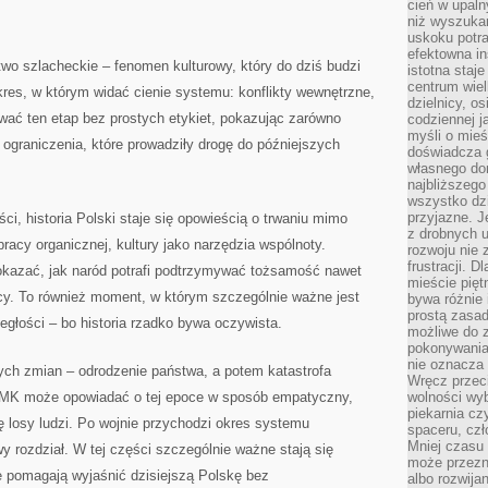
cień w upal
niż wyszuka
uskoku potra
efektowna in
wo szlacheckie – fenomen kulturowy, który do dziś budzi
istotna staje
centrum wiel
okres, w którym widać cienie systemu: konflikty wewnętrzne,
dzielnicy, os
wać ten etap bez prostych etykiet, pokazując zarówno
codziennej j
myśli o mieś
i ograniczenia, które prowadziły drogę do późniejszych
doświadcza g
własnego do
najbliższego
wszystko dzi
przyjazne. J
i, historia Polski staje się opowieścią o trwaniu mimo
z drobnych u
racy organicznej, kultury jako narzędzia wspólnoty.
rozwoju nie
frustracji. D
azać, jak naród potrafi podtrzymywać tożsamość nawet
mieście pię
icy. To również moment, w którym szczególnie ważne jest
bywa różnie 
prostą zasa
egłości – bo historia rzadko bywa oczywista.
możliwe do 
pokonywania 
nie oznacza 
ych zmian – odrodzenie państwa, a potem katastrofa
Wręcz przec
MK może opowiadać o tej epoce w sposób empatyczny,
wolności wyb
piekarnia cz
ię losy ludzi. Po wojnie przychodzi okres systemu
spaceru, czł
Mniej czasu 
 rozdział. W tej części szczególnie ważne stają się
może przezn
 pomagają wyjaśnić dzisiejszą Polskę bez
albo rozwija