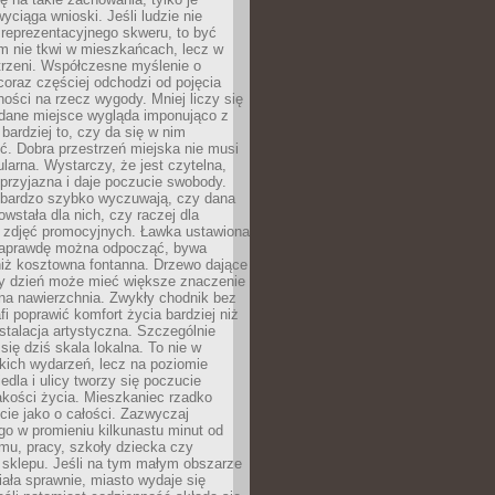
wyciąga wnioski. Jeśli ludzie nie
 reprezentacyjnego skweru, to być
m nie tkwi w mieszkańcach, lecz w
trzeni. Współczesne myślenie o
coraz częściej odchodzi od pojęcia
ści na rzecz wygody. Mniej liczy się
 dane miejsce wygląda imponująco z
 bardziej to, czy da się w nim
ć. Dobra przestrzeń miejska nie musi
larna. Wystarczy, że jest czytelna,
przyjazna i daje poczucie swobody.
bardzo szybko wyczuwają, czy dana
owstała dla nich, czy raczej dla
 zdjęć promocyjnych. Ławka ustawiona
naprawdę można odpocząć, bywa
niż kosztowna fontanna. Drzewo dające
ny dzień może mieć większe znaczenie
na nawierzchnia. Zwykły chodnik bez
fi poprawić komfort życia bardziej niż
stalacja artystyczna. Szczególnie
 się dziś skala lokalna. To nie w
kich wydarzeń, lecz na poziomie
iedla i ulicy tworzy się poczucie
akości życia. Mieszkaniec rzadko
cie jako o całości. Zazwyczaj
o w promieniu kilkunastu minut od
mu, pracy, szkoły dziecka czy
 sklepu. Jeśli na tym małym obszarze
ała sprawnie, miasto wydaje się