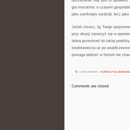
ostrzeżenia. Raz jest to opowieść
gra mocarstw, a czasem gospodar
jako zamknięty rozdział, lecz jako
Jeżeli chcesz, by Twoje spojrzenie
przy okazji zanurzyć się w opowie
dobra przestrzeń do takiej podróż
średniowiecza aż po współczesnoś
pomaga widzieć w historii nie chao
CATEGORIES:
KOREA POŁUDNIOW
Comments are closed.