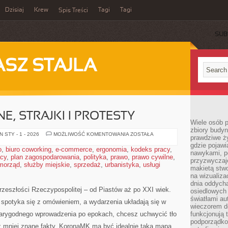
Dzisiaj
Krew
Tagi
Tagi
Spis Treści
SUB
ASZ STAJLA
, STRAJKI I PROTESTY
Wiele osób 
zbiory budyn
RUCHY
 STY - 1 - 2026
MOŻLIWOŚĆ KOMENTOWANIA
ZOSTAŁA
prawdziwe ży
SPOŁECZNE,
gdzie pojawi
STRAJKI
o
,
biuro coworking
,
e-commerce
,
ergonomia
,
kodeks pracy
,
I
nawykami, p
acy
,
plan zagospodarowania
,
polityka
,
prawo
,
PROTESTY
prawo cywilne
,
przyzwyczaje
morząd
,
służby miejskie
,
sprzedaż
,
urbanistyka
,
usługi
makietą stwo
na wizualiza
dnia oddych
zeszłości Rzeczypospolitej – od Piastów aż po XXI wiek.
osiedlowych 
światłami a
 spotyka się z omówieniem, a wydarzenia układają się w
wieczorem do
wiarygodnego wprowadzenia po epokach, chcesz uchwycić tło
funkcjonują t
podporządko
sz mniej znane fakty, KoronaMK ma być idealnie taką mapą