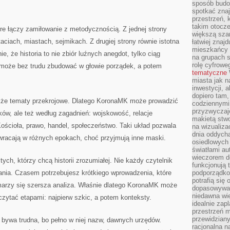
sposób budow
spotkać zna
przestrzeń, 
takim otocz
re łączy zamiłowanie z metodycznością. Z jednej strony
większą szan
taciach, miastach, sejmikach. Z drugiej strony równie istotna
łatwiej znaj
mieszkańcy 
ie, że historia to nie zbiór luźnych anegdot, tylko ciąg
na grupach s
rolę cyfrowe
k może bez trudu zbudować w głowie porządek, a potem
tematyczne
miasta jak n
inwestycji, 
dopiero tam,
akże tematy przekrojowe. Dlatego KoronaMK może prowadzić
codziennymi
przyzwyczaje
eków, ale też według zagadnień: wojskowość, relacje
makietą stwo
ościoła, prawo, handel, społeczeństwo. Taki układ pozwala
na wizualiza
dnia oddych
racają w różnych epokach, choć przyjmują inne maski.
osiedlowych 
światłami a
wieczorem do
ych, którzy chcą historii zrozumiałej. Nie każdy czytelnik
funkcjonują t
nia. Czasem potrzebujesz krótkiego wprowadzenia, które
podporządko
potrafią się
arzy się szersza analiza. Właśnie dlatego KoronaMK może
dopasowywać
niedawna wie
 czytać etapami: najpierw szkic, a potem konteksty.
idealnie zap
przestrzeń m
przewidziany
a bywa trudna, bo pełno w niej nazw, dawnych urzędów.
racjonalna n