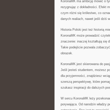
KoronaMK ma ambicję mówić o tym 
rezygnując z dokładności. Efekt m
czym różni się królestwo, co ozna
danych realiach, nawet jeśli dziś w
Historia Polski jest też historią mi
KoronaMK może prowadzić czytelni
znaczenie: inaczej kształtują się 
Takie podejście pozwala zobaczyć 
obrazek.
KoronaMK jest skierowana do pasjon
Jeśli jesteś studentem, możesz po
dla przyjemności, znajdziesz wcią
szerszą perspektywę, które pomaga
szukasz inspiracji do dalszych po
W sercu KoronaMK leży przekonanie
porywająca. Od narodzin władzy p