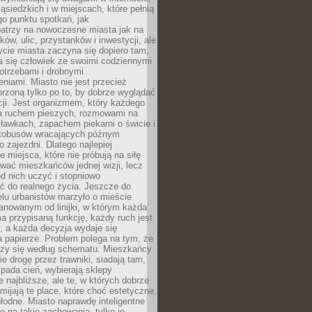
ąsiedzkich i w miejscach, które pełnią
go punktu spotkań, jak
patrzy na nowoczesne miasta jak na
ków, ulic, przystanków i inwestycji, ale
cie miasta zaczyna się dopiero tam,
a się człowiek ze swoimi codziennymi
otrzebami i drobnymi
niami. Miasto nie jest przecież
rzoną tylko po to, by dobrze wyglądać
cji. Jest organizmem, który każdego
a ruchem pieszych, rozmowami na
ławkach, zapachem piekarni o świcie i
utobusów wracających późnym
 zajezdni. Dlatego najlepiej
e miejsca, które nie próbują na siłę
wać mieszkańców jednej wizji, lecz
 od nich uczyć i stopniowo
 do realnego życia. Jeszcze do
lu urbanistów marzyło o mieście
lanowanym od linijki, w którym każda
a przypisaną funkcję, każdy ruch jest
, a każda decyzja wydaje się
a papierze. Problem polega na tym, że
oczy się według schematu. Mieszkańcy
ie drogę przez trawniki, siadają tam,
 pada cień, wybierają sklepy
e najbliższe, ale te, w których dobrze
omijają te place, które choć estetyczne,
hłodne. Miasto naprawdę inteligentne
ię na takie zachowania, tylko je