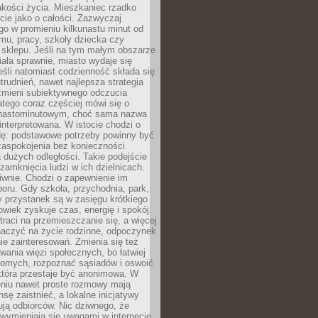
akości życia. Mieszkaniec rzadko
cie jako o całości. Zazwyczaj
o w promieniu kilkunastu minut od
mu, pracy, szkoły dziecka czy
 sklepu. Jeśli na tym małym obszarze
ała sprawnie, miasto wydaje się
eśli natomiast codzienność składa się
trudnień, nawet najlepsza strategia
 zmieni subiektywnego odczucia
latego coraz częściej mówi się o
tnastominutowym, choć sama nazwa
interpretowana. W istocie chodzi o
dę: podstawowe potrzeby powinny być
zaspokojenia bez konieczności
dużych odległości. Takie podejście
zamknięcia ludzi w ich dzielnicach.
iwnie. Chodzi o zapewnienie im
oru. Gdy szkoła, przychodnia, park,
y przystanek są w zasięgu krótkiego
owiek zyskuje czas, energię i spokój.
traci na przemieszczanie się, a więcej
aczyć na życie rodzinne, odpoczynek
nie zainteresowań. Zmienia się też
ania więzi społecznych, bo łatwiej
jomych, rozpoznać sąsiadów i oswoić
która przestaje być anonimowa. W
eniu nawet proste rozmowy mają
sę zaistnieć, a lokalne inicjatywy
dują odbiorców. Nic dziwnego, że
wymieniają się uwagami w internecie,