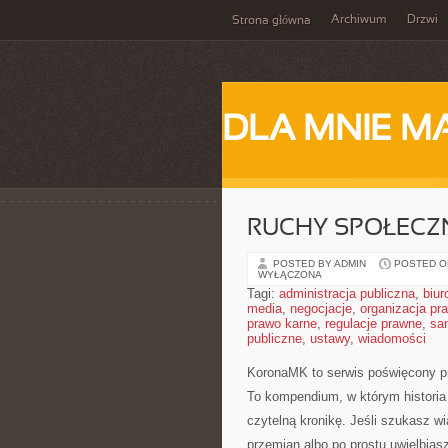
Archiwum
Drzwi
Strona główna
DLA MNIE M
RUCHY SPOŁECZNE
POSTED BY ADMIN
POSTED ON
WYŁĄCZONA
Tagi:
administracja publiczna
,
biur
media
,
negocjacje
,
organizacja pr
prawo karne
,
regulacje prawne
,
sa
publiczne
,
ustawy
,
wiadomości
KoronaMK to serwis poświęcony pr
To kompendium, w którym historia
czytelną kronikę. Jeśli szukasz 
przemian albo po prostu uwielbia