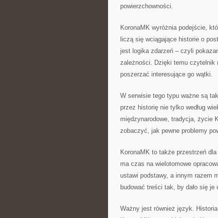
powierzchowności.
KoronaMK wyróżnia podejście, któ
liczą się wciągające historie o pos
jest logika zdarzeń – czyli pokazan
zależności. Dzięki temu czytelni
poszerzać interesujące go wątki.
W serwisie tego typu ważne są t
przez historię nie tylko według wi
międzynarodowe, tradycja, życie K
zobaczyć, jak pewne problemy pow
KoronaMK to także przestrzeń dla t
ma czas na wielotomowe opracowa
ustawi podstawy, a innym razem m
budować treści tak, by dało się je
Ważny jest również język. Histori