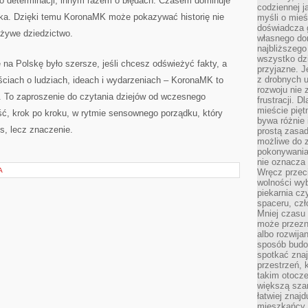
 o determinacji, innym razem o błędach. Czasem dominuje
codziennej j
ka. Dzięki temu KoronaMK może pokazywać historię nie
myśli o mieś
doświadcza g
 żywe dziedzictwo.
własnego do
najbliższego
wszystko dzi
 na Polskę było szersze, jeśli chcesz odświeżyć fakty, a
przyjazne. J
z drobnych u
ściach o ludziach, ideach i wydarzeniach – KoronaMK to
rozwoju nie
y. To zaproszenie do czytania dziejów od wczesnego
frustracji. D
mieście pię
ć, krok po kroku, w rytmie sensownego porządku, który
bywa różnie 
s, lecz znaczenie.
prostą zasa
możliwe do 
pokonywania 
nie oznacza 
A
Wręcz przec
wolności wyb
piekarnia cz
spaceru, czł
Mniej czasu 
może przezn
albo rozwija
sposób budow
spotkać zna
przestrzeń, 
takim otocz
większą szan
łatwiej znaj
mieszkańcy 