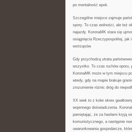
po mentalność epok.
Szczególne miejsce zajmuje państ
spory. To czas wolności, ale też 
najazdy. KoronaMK stara się ujmo
osiągnięcia Rzeczypospolitej, jak 
wstrząsów.
Gdy przychodzą utrata państwowośc
wszystko. To czas ruchów oporu, p
KoronaMK może w tym miejscu pok
wtedy, gdy na mapie brakuje gran
zrozumienie różnic dróg do niepodl
XX wiek to z kolei okres gwałtown
wojennego doświadczenia. Korona
pamiętając, że za hasłami kryją s
komunistycznego, a następnie nowy
uwarunkowania gospodarcze, które