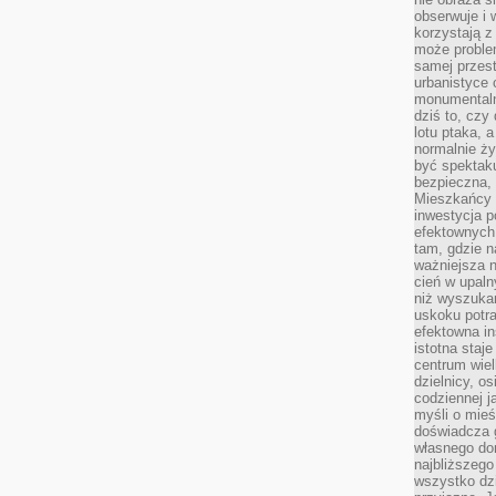
obserwuje i 
korzystają z
może proble
samej przes
urbanistyce 
monumentalno
dziś to, czy
lotu ptaka, a
normalnie ży
być spektaku
bezpieczna, 
Mieszkańcy 
inwestycja p
efektownych
tam, gdzie 
ważniejsza 
cień w upal
niż wyszuka
uskoku potra
efektowna in
istotna staje
centrum wiel
dzielnicy, os
codziennej j
myśli o mieś
doświadcza g
własnego do
najbliższego
wszystko dzi