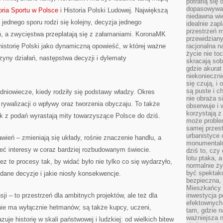
potrafią się
dopasowywać
oria Sportu w Polsce
i Historia Polski Ludowej. Największą
niedawna wie
 z jednego sporu rodzi się kolejny, decyzja jednego
idealnie zap
przestrzeń m
, a zwycięstwa przeplatają się z załamaniami. KoronaMK
przewidziany
istorię Polski jako dynamiczną opowieść, w której ważne
racjonalna n
życie nie t
czyny działań, następstwa decyzji i dylematy
skracają sob
gdzie akurat
niekonieczni
się czują, i 
są puste i c
dniowiecze, kiedy rodziły się podstawy władzy. Okres
nie obraża s
rywalizacji o wpływy oraz tworzenia obyczaju. To także
obserwuje i 
korzystają z
ak z podań wyrastają mity towarzyszące Polsce do dziś.
może proble
samej przes
urbanistyce 
wień – zmieniają się układy, rośnie znaczenie handlu, a
monumentalno
eć interesy w coraz bardziej rozbudowanym świecie.
dziś to, czy
lotu ptaka, a
z te procesy tak, by widać było nie tylko co się wydarzyło,
normalnie ży
być spektaku
 dane decyzje i jakie niosły konsekwencje.
bezpieczna, 
Mieszkańcy 
sji – to przestrzeń dla ambitnych projektów, ale też dla
inwestycja p
efektownych
 nie ma wyłącznie hetmanów; są także kupcy, uczeni,
tam, gdzie 
ważniejsza 
je historię w skali państwowej i ludzkiej: od wielkich bitew