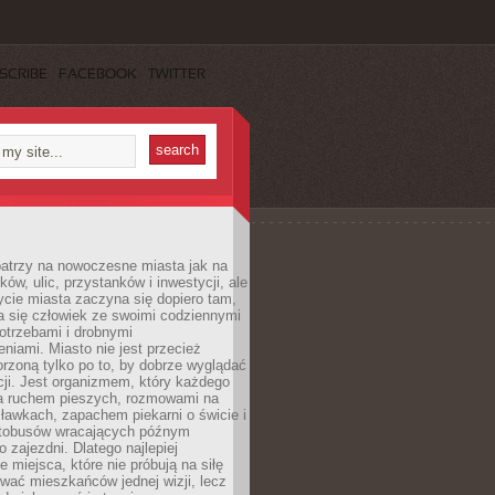
SCRIBE
FACEBOOK
TWITTER
patrzy na nowoczesne miasta jak na
ków, ulic, przystanków i inwestycji, ale
cie miasta zaczyna się dopiero tam,
a się człowiek ze swoimi codziennymi
otrzebami i drobnymi
niami. Miasto nie jest przecież
rzoną tylko po to, by dobrze wyglądać
cji. Jest organizmem, który każdego
a ruchem pieszych, rozmowami na
ławkach, zapachem piekarni o świcie i
utobusów wracających późnym
 zajezdni. Dlatego najlepiej
e miejsca, które nie próbują na siłę
wać mieszkańców jednej wizji, lecz