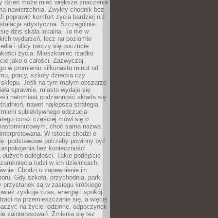
ny dzień może mieć większe znaczenie
na nawierzchnia. Zwykły chodnik bez
fi poprawić komfort życia bardziej niż
stalacja artystyczna. Szczególnie
 się dziś skala lokalna. To nie w
kich wydarzeń, lecz na poziomie
iedla i ulicy tworzy się poczucie
akości życia. Mieszkaniec rzadko
cie jako o całości. Zazwyczaj
o w promieniu kilkunastu minut od
mu, pracy, szkoły dziecka czy
 sklepu. Jeśli na tym małym obszarze
ała sprawnie, miasto wydaje się
eśli natomiast codzienność składa się
trudnień, nawet najlepsza strategia
 zmieni subiektywnego odczucia
latego coraz częściej mówi się o
tnastominutowym, choć sama nazwa
interpretowana. W istocie chodzi o
dę: podstawowe potrzeby powinny być
zaspokojenia bez konieczności
dużych odległości. Takie podejście
zamknięcia ludzi w ich dzielnicach.
iwnie. Chodzi o zapewnienie im
oru. Gdy szkoła, przychodnia, park,
y przystanek są w zasięgu krótkiego
owiek zyskuje czas, energię i spokój.
traci na przemieszczanie się, a więcej
aczyć na życie rodzinne, odpoczynek
nie zainteresowań. Zmienia się też