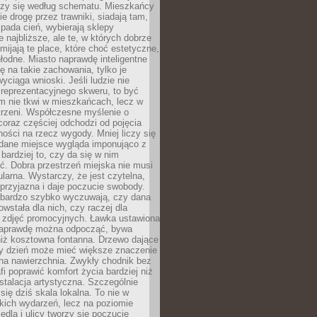
oczy się według schematu. Mieszkańcy
ie drogę przez trawniki, siadają tam,
 pada cień, wybierają sklepy
e najbliższe, ale te, w których dobrze
omijają te place, które choć estetyczne,
hłodne. Miasto naprawdę inteligentne
ię na takie zachowania, tylko je
wyciąga wnioski. Jeśli ludzie nie
 reprezentacyjnego skweru, to być
m nie tkwi w mieszkańcach, lecz w
trzeni. Współczesne myślenie o
coraz częściej odchodzi od pojęcia
ści na rzecz wygody. Mniej liczy się
 dane miejsce wygląda imponująco z
 bardziej to, czy da się w nim
ć. Dobra przestrzeń miejska nie musi
larna. Wystarczy, że jest czytelna,
przyjazna i daje poczucie swobody.
bardzo szybko wyczuwają, czy dana
owstała dla nich, czy raczej dla
 zdjęć promocyjnych. Ławka ustawiona
naprawdę można odpocząć, bywa
niż kosztowna fontanna. Drzewo dające
ny dzień może mieć większe znaczenie
na nawierzchnia. Zwykły chodnik bez
fi poprawić komfort życia bardziej niż
stalacja artystyczna. Szczególnie
 się dziś skala lokalna. To nie w
kich wydarzeń, lecz na poziomie
iedla i ulicy tworzy się poczucie