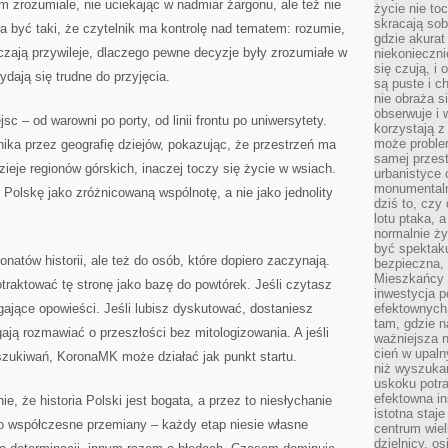
zrozumiale, nie uciekając w nadmiar żargonu, ale też nie
życie nie t
skracają sob
a być taki, że czytelnik ma kontrolę nad tematem: rozumie,
gdzie akurat
czają przywileje, dlaczego pewne decyzje były zrozumiałe w
niekonieczni
się czują, i 
ydają się trudne do przyjęcia.
są puste i c
nie obraża s
obserwuje i 
ejsc – od warowni po porty, od linii frontu po uniwersytety.
korzystają z
może proble
ka przez geografię dziejów, pokazując, że przestrzeń ma
samej przes
dzieje regionów górskich, inaczej toczy się życie w wsiach.
urbanistyce 
monumentalno
Polskę jako zróżnicowaną wspólnotę, a nie jako jednolity
dziś to, czy
lotu ptaka, a
normalnie ży
być spektaku
atów historii, ale też do osób, które dopiero zaczynają.
bezpieczna, 
Mieszkańcy 
traktować tę stronę jako bazę do powtórek. Jeśli czytasz
inwestycja p
gające opowieści. Jeśli lubisz dyskutować, dostaniesz
efektownych
tam, gdzie 
ją rozmawiać o przeszłości bez mitologizowania. A jeśli
ważniejsza 
cień w upal
szukiwań, KoronaMK może działać jak punkt startu.
niż wyszuka
uskoku potra
efektowna in
, że historia Polski jest bogata, a przez to niesłychanie
istotna staje
o współczesne przemiany – każdy etap niesie własne
centrum wiel
dzielnicy, os