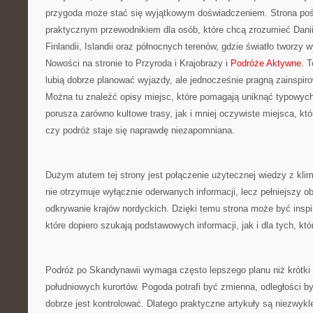
przygoda może stać się wyjątkowym doświadczeniem. Strona pośw
praktycznym przewodnikiem dla osób, które chcą zrozumieć Danii,
Finlandii, Islandii oraz północnych terenów, gdzie światło tworzy 
Nowości na stronie to Przyroda i Krajobrazy i
Podróże Aktywne
. T
lubią dobrze planować wyjazdy, ale jednocześnie pragną zainspir
Można tu znaleźć opisy miejsc, które pomagają uniknąć typowyc
porusza zarówno kultowe trasy, jak i mniej oczywiste miejsca, kt
czy podróż staje się naprawdę niezapomniana.
Dużym atutem tej strony jest połączenie użytecznej wiedzy z kl
nie otrzymuje wyłącznie oderwanych informacji, lecz pełniejszy o
odkrywanie krajów nordyckich. Dzięki temu strona może być inspi
które dopiero szukają podstawowych informacji, jak i dla tych, kt
Podróż po Skandynawii wymaga często lepszego planu niż krótki
południowych kurortów. Pogoda potrafi być zmienna, odległości b
dobrze jest kontrolować. Dlatego praktyczne artykuły są niezwyk