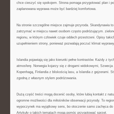
chce cieszyć się spokojem. Strona pomaga przygotować plan i po
zaplanowana wyprawa może być bardziej komfortowa.
Na stronie szczególne miejsce zajmuje przyroda. Skandynawia to 
zatrzymać w miejscu nawet osobom często podróżującym. zielone
regionu, w którym człowiek czuje oddech przestrzeni. Opisy taki
uzupełnieniem strony, ponieważ pozwalają poczuć klimat wyprawy
Islandia pojawiają się jako kierunki pełne kontrastów. Każdy z ty
atmosferę. Norwegia kojarzy się z drogami widokowymi, Szwecja 
Kopenhagą, Finlandia z bliskością lasu, a Islandia z gejzerami. S
zgodną z własnym stylem podróżowania.
Dużą część treści mogą docenić osoby, które lubią kontakt z nat
ogromne możliwości dla miłośników obserwacji przyrody. To regi
wypoczynek ma wyjątkowy sens, bo otoczenie samo zachęca do 
Artykuły o takich tematach mogą pomóc przygotować sprzęt.