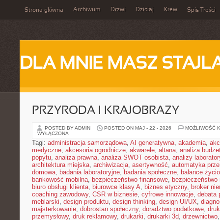
Archiwum
Drzwi
Dzisiaj
Krew
Strona główna
Spis Treści
DLA MNIE MASZ STAJL
PRZYRODA I KRAJOBRAZY
POSTED BY ADMIN
POSTED ON MAJ - 22 - 2026
MOŻLIWOŚĆ 
WYŁĄCZONA
Tagi:
administracja samorządowa
,
AI generatywna
,
akademia
,
akc
medyczne
,
akcesoria ogrodnicze
,
akwarele
,
altana
,
analiza budże
popytu
,
analiza prawna
,
analiza SWOT osobista
,
analizy laborator
architektura miejska
,
archiwizacja
,
asertywność
,
automatyka prz
domowa
,
badania laboratoryjne
,
badania społeczne
,
balance życi
bankowość mobilna
,
bezpieczeństwo finansowe
,
bezpieczeństwo 
biuro obsługi klienta
,
biurowce klasy A
,
biznes etyczny
,
broker ni
coaching zawodowy
,
CSR w biznesie
,
cyfrowe innowacje
,
debata 
meblarski
,
design produktu
,
design thinking
,
design UI/UX
,
diagno
majsterkowanie
,
dobrostan społeczny
,
doradztwo podatkowe
,
dru
przemysłowy
,
druk reklamowy
,
drukarki
,
drukarki 3d
,
drzewnictwo