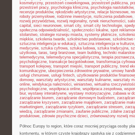
kosmetyczny
,
przestrzeń coworkingowa
,
przestrzeń publiczna
,
pr
przestrzeń pracy
,
psychologia kliniczna
,
psychologia nastolatków
recenzje produktów
,
rękodzieło artystyczne
,
relacje biznesowe
,
re
roboty przemysłowe
,
rodzinne inwestycje
,
rozliczenia podatkowe
,
rozwój przywództwa
,
rozwój regionalny
,
rynek nieruchomości
,
sal
capital
,
sieci neuronowe
,
smart city
,
smart city technologie
,
spedy
społeczna odpowiedzialność
,
społeczności lokalne
,
spot reklamo
stolarstwo
,
strategie rozwoju miasta
,
systemy płatnicze
,
szkoleni
miękkie
,
szkolenia twarde
,
szkolnictwo podstawowe
,
szkolnictwo
sztuczna inteligencja w edukacji
,
sztuczna inteligencja w kulturze
medycynie
,
sztuka cyfrowa
,
sztuka ludowa
,
sztuka tradycyjna
,
sz
użytkowa
,
taras
,
targi branżowe
,
team building
,
techniki malarskie
telemedycyna
,
telemedycyna specjalistyczna
,
terapia poznawcza
psychologiczne
,
transakcje bezgotówkowe
,
transformacja cyfrowa
transport kolejowy
,
transport miejski
,
transport publiczny
,
trend e
komunikacyjne
,
ubezpieczenia zdrowotne prywatne
,
umowy handl
usługi chmurowe
,
usługi fintech
,
użytkowanie produktów finansow
domowy
,
warsztaty artystyczne
,
warsztaty kulinarne
,
warsztaty m
online
,
windykacja należności
,
winiarstwo
,
wirtualna rzeczywistoś
psychologiczne
,
współpraca online
,
współpraca zespołowa
,
wspom
biur
,
wystawy interaktywne
,
wystawy motoryzacyjne
,
zabawa w d
zarządzanie biurem
,
zarządzanie domowym budżetem
,
zarządzan
zarządzanie kryzysem
,
zarządzanie majątkiem
,
zarządzanie mak
marketingiem
,
zarządzanie ryzykiem
,
zarządzanie stresem
,
zarzą
wiedzą
,
zarządzanie zmianami
,
zaufanie publiczne
,
zdalne zarzą
produktowe
,
zdrowie psychiczne dzieci
,
zrównoważony rozwój mi
Północ Europy to region, które coraz mocniej przyciąga osoby pl
kontynentu, w którym czyste krajobrazy spotyka się z codzienn