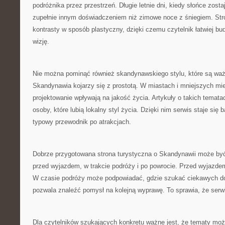
podróżnika przez przestrzeń. Długie letnie dni, kiedy słońce zost
zupełnie innym doświadczeniem niż zimowe noce z śniegiem. St
kontrasty w sposób plastyczny, dzięki czemu czytelnik łatwiej bu
wizję.
Nie można pominąć również skandynawskiego stylu, które są waż
Skandynawia kojarzy się z prostotą. W miastach i mniejszych mi
projektowanie wpływają na jakość życia. Artykuły o takich temat
osoby, które lubią lokalny styl życia. Dzięki nim serwis staje się 
typowy przewodnik po atrakcjach.
Dobrze przygotowana strona turystyczna o Skandynawii może by
przed wyjazdem, w trakcie podróży i po powrocie. Przed wyjazde
W czasie podróży może podpowiadać, gdzie szukać ciekawych d
pozwala znaleźć pomysł na kolejną wyprawę. To sprawia, że serwi
Dla czytelników szukających konkretu ważne jest, że tematy moż