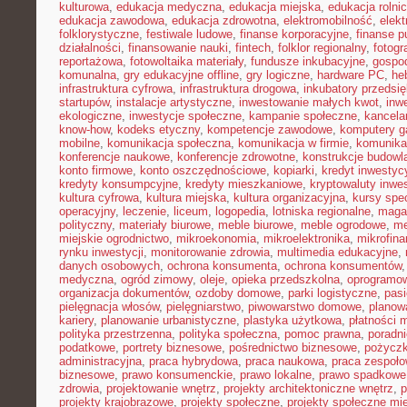
kulturowa
,
edukacja medyczna
,
edukacja miejska
,
edukacja rolni
edukacja zawodowa
,
edukacja zdrowotna
,
elektromobilność
,
elek
folklorystyczne
,
festiwale ludowe
,
finanse korporacyjne
,
finanse p
działalności
,
finansowanie nauki
,
fintech
,
folklor regionalny
,
fotogr
reportażowa
,
fotowoltaika materiały
,
fundusze inkubacyjne
,
gospod
komunalna
,
gry edukacyjne offline
,
gry logiczne
,
hardware PC
,
he
infrastruktura cyfrowa
,
infrastruktura drogowa
,
inkubatory przedsię
startupów
,
instalacje artystyczne
,
inwestowanie małych kwot
,
inw
ekologiczne
,
inwestycje społeczne
,
kampanie społeczne
,
kancela
know-how
,
kodeks etyczny
,
kompetencje zawodowe
,
komputery 
mobilne
,
komunikacja społeczna
,
komunikacja w firmie
,
komunika
konferencje naukowe
,
konferencje zdrowotne
,
konstrukcje budowl
konto firmowe
,
konto oszczędnościowe
,
kopiarki
,
kredyt inwestyc
kredyty konsumpcyjne
,
kredyty mieszkaniowe
,
kryptowaluty inwe
kultura cyfrowa
,
kultura miejska
,
kultura organizacyjna
,
kursy spec
operacyjny
,
leczenie
,
liceum
,
logopedia
,
lotniska regionalne
,
maga
polityczny
,
materiały biurowe
,
meble biurowe
,
meble ogrodowe
,
me
miejskie ogrodnictwo
,
mikroekonomia
,
mikroelektronika
,
mikrofin
rynku inwestycji
,
monitorowanie zdrowia
,
multimedia edukacyjne
,
danych osobowych
,
ochrona konsumenta
,
ochrona konsumentów
medyczna
,
ogród zimowy
,
oleje
,
opieka przedszkolna
,
oprogramow
organizacja dokumentów
,
ozdoby domowe
,
parki logistyczne
,
pas
pielęgnacja włosów
,
pielęgniarstwo
,
piwowarstwo domowe
,
planow
kariery
,
planowanie urbanistyczne
,
plastyka użytkowa
,
płatności 
polityka przestrzenna
,
polityka społeczna
,
pomoc prawna
,
poradni
podatkowe
,
portrety biznesowe
,
pośrednictwo biznesowe
,
pożycz
administracyjna
,
praca hybrydowa
,
praca naukowa
,
praca zespoło
biznesowe
,
prawo konsumenckie
,
prawo lokalne
,
prawo spadkowe
zdrowia
,
projektowanie wnętrz
,
projekty architektoniczne wnętrz
,
p
projekty krajobrazowe
,
projekty społeczne
,
projekty społeczne mie