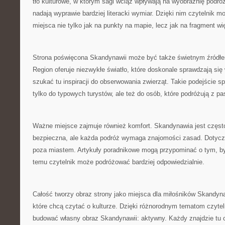
tło kulturowe, w którym sagi wciąż wpływają na wyobraźnię podróż
nadają wyprawie bardziej literacki wymiar. Dzięki nim czytelnik 
miejsca nie tylko jak na punkty na mapie, lecz jak na fragment więk
Strona poświęcona Skandynawii może być także świetnym źródłem i
Region oferuje niezwykłe światło, które doskonale sprawdzają się 
szukać tu inspiracji do obserwowania zwierząt. Takie podejście spr
tylko do typowych turystów, ale też do osób, które podróżują z p
Ważne miejsce zajmuje również komfort. Skandynawia jest częst
bezpieczna, ale każda podróż wymaga znajomości zasad. Dotycz
poza miastem. Artykuły poradnikowe mogą przypominać o tym, b
temu czytelnik może podróżować bardziej odpowiedzialnie.
Całość tworzy obraz strony jako miejsca dla miłośników Skandyna
które chcą czytać o kulturze. Dzięki różnorodnym tematom czyte
budować własny obraz Skandynawii: aktywny. Każdy znajdzie tu co