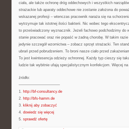
ciała, ale także ochronę dróg oddechowych i wszystkich narządów
strażackie lub aparaty oddechowe nie zostanie założona do powa
wskazanej profesji – wtenczas pracownik naraża się na schorzeni
wytrzymuje tak istotnej ilości bakterii. Nic wobec tego ekscentrycz
to przeświadczony wyznacznik. Jeżeli fachowo podchodzimy do w
stanie pracować oraz nie popaść w żadną chorobę. W takim razie
jedynie szczegół wzornictwa – zobacz sprzęt strażacki. Ten stan
ubrań przed pobrudzeniem. To broni nasze ciało przed zakażenia
To jest kwintesencja odzieży ochronnej. Każdy typ cieszy się tak
ludzie tak wybitnie ufają specjalistycznym konfekcjom. Więcej na
źródło:
———————————
1.
http://bf-consultancy.de
2.
http://bfs-hamm.de
3.
kliknij aby zobaczyć
4.
dowiedz się więcej
5.
sprawdź ofertę