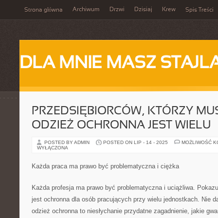
Archiwum
Drzwi
Dzisiaj
Krew
Strona główna
Spis Treści
DLA MNIE MASZ STAJL
PRZEDSIĘBIORCÓW, KTÓRZY MU
ODZIEŻ OCHRONNA JEST WIELU
POSTED BY ADMIN
POSTED ON LIP - 14 - 2025
MOŻLIWOŚĆ 
WYŁĄCZONA
Każda praca ma prawo być problematyczna i ciężka
Każda profesja ma prawo być problematyczna i uciążliwa. Pokazuj
jest ochronna dla osób pracujących przy wielu jednostkach. Nie d
odzież ochronna to niesłychanie przydatne zagadnienie, jakie gwar