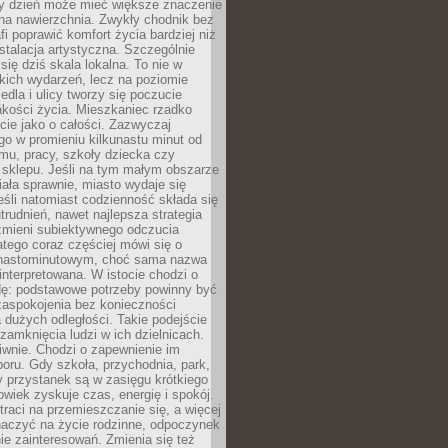
ny dzień może mieć większe znaczenie
na nawierzchnia. Zwykły chodnik bez
fi poprawić komfort życia bardziej niż
stalacja artystyczna. Szczególnie
 się dziś skala lokalna. To nie w
kich wydarzeń, lecz na poziomie
iedla i ulicy tworzy się poczucie
akości życia. Mieszkaniec rzadko
cie jako o całości. Zazwyczaj
o w promieniu kilkunastu minut od
mu, pracy, szkoły dziecka czy
 sklepu. Jeśli na tym małym obszarze
ała sprawnie, miasto wydaje się
eśli natomiast codzienność składa się
trudnień, nawet najlepsza strategia
 zmieni subiektywnego odczucia
latego coraz częściej mówi się o
tnastominutowym, choć sama nazwa
interpretowana. W istocie chodzi o
dę: podstawowe potrzeby powinny być
zaspokojenia bez konieczności
dużych odległości. Takie podejście
zamknięcia ludzi w ich dzielnicach.
iwnie. Chodzi o zapewnienie im
oru. Gdy szkoła, przychodnia, park,
y przystanek są w zasięgu krótkiego
owiek zyskuje czas, energię i spokój.
traci na przemieszczanie się, a więcej
aczyć na życie rodzinne, odpoczynek
nie zainteresowań. Zmienia się też