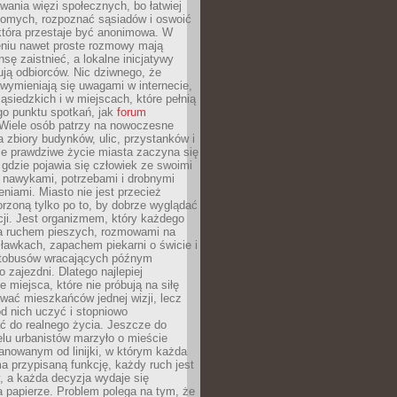
ania więzi społecznych, bo łatwiej
jomych, rozpoznać sąsiadów i oswoić
która przestaje być anonimowa. W
eniu nawet proste rozmowy mają
sę zaistnieć, a lokalne inicjatywy
dują odbiorców. Nic dziwnego, że
wymieniają się uwagami w internecie,
ąsiedzkich i w miejscach, które pełnią
go punktu spotkań, jak
forum
Wiele osób patrzy na nowoczesne
a zbiory budynków, ulic, przystanków i
ale prawdziwe życie miasta zaczyna się
 gdzie pojawia się człowiek ze swoimi
 nawykami, potrzebami i drobnymi
niami. Miasto nie jest przecież
rzoną tylko po to, by dobrze wyglądać
cji. Jest organizmem, który każdego
a ruchem pieszych, rozmowami na
ławkach, zapachem piekarni o świcie i
utobusów wracających późnym
 zajezdni. Dlatego najlepiej
e miejsca, które nie próbują na siłę
wać mieszkańców jednej wizji, lecz
 od nich uczyć i stopniowo
 do realnego życia. Jeszcze do
lu urbanistów marzyło o mieście
lanowanym od linijki, w którym każda
a przypisaną funkcję, każdy ruch jest
, a każda decyzja wydaje się
a papierze. Problem polega na tym, że