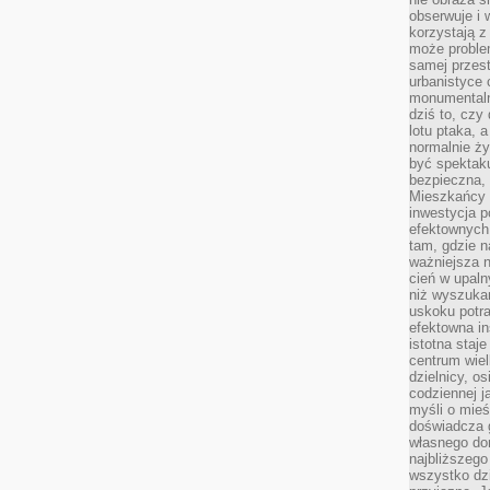
obserwuje i 
korzystają z
może proble
samej przes
urbanistyce 
monumentalno
dziś to, czy
lotu ptaka, a
normalnie ży
być spektaku
bezpieczna, 
Mieszkańcy 
inwestycja p
efektownych
tam, gdzie 
ważniejsza 
cień w upal
niż wyszuka
uskoku potra
efektowna in
istotna staje
centrum wiel
dzielnicy, os
codziennej j
myśli o mieś
doświadcza g
własnego do
najbliższego
wszystko dzi