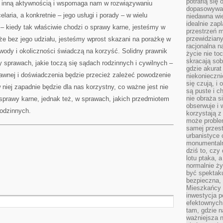
potrafią się
ę inną aktywnością i wspomaga nam w rozwiązywaniu
dopasowywać
aria, a konkretnie – jego usługi i porady – w wielu
niedawna wie
idealnie zap
 kiedy tak właściwie chodzi o sprawy karne, jesteśmy w
przestrzeń m
przewidziany
że bez jego udziału, jesteśmy wprost skazani na porażkę w
racjonalna n
wody i okoliczności świadczą na korzyść. Solidny prawnik
życie nie t
skracają sob
y sprawach, jakie toczą się sądach rodzinnych i cywilnych –
gdzie akurat
awnej i doświadczenia będzie przecież zależeć powodzenie
niekonieczni
się czują, i 
 niej zapadnie będzie dla nas korzystny, co ważne jest nie
są puste i c
nie obraża s
 sprawy karne, jednak też, w sprawach, jakich przedmiotem
obserwuje i 
rodzinnych.
korzystają z
może proble
samej przes
urbanistyce 
monumentalno
dziś to, czy
lotu ptaka, a
normalnie ży
być spektaku
bezpieczna, 
Mieszkańcy 
inwestycja p
efektownych
tam, gdzie 
ważniejsza 