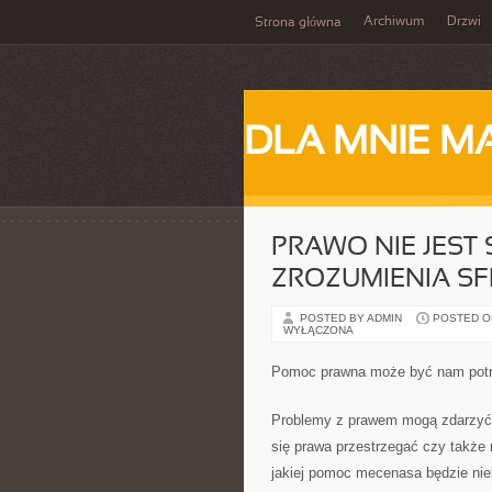
Archiwum
Drzwi
Strona główna
DLA MNIE M
PRAWO NIE JEST
ZROZUMIENIA SF
POSTED BY ADMIN
POSTED ON
WYŁĄCZONA
Pomoc prawna może być nam potr
Problemy z prawem mogą zdarzyć 
się prawa przestrzegać czy także
jakiej pomoc mecenasa będzie nie