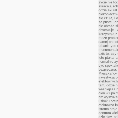
życie nie t
skracają sob
gdzie akurat
niekonieczni
się czują, i 
są puste i c
nie obraża s
obserwuje i 
korzystają z
może proble
samej przes
urbanistyce 
monumentalno
dziś to, czy
lotu ptaka, a
normalnie ży
być spektaku
bezpieczna, 
Mieszkańcy 
inwestycja p
efektownych
tam, gdzie 
ważniejsza 
cień w upal
niż wyszuka
uskoku potra
efektowna in
istotna staje
centrum wiel
dzielnicy, os