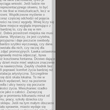
wyciąga wnioski. Jeśli ludzie nie
 reprezentacyjnego skweru, to być
m nie tkwi w mieszkańcach, lecz w
trzeni. Współczesne myślenie o
coraz częściej odchodzi od pojęcia
ści na rzecz wygody. Mniej liczy się
 dane miejsce wygląda imponująco z
 bardziej to, czy da się w nim
ć. Dobra przestrzeń miejska nie musi
larna. Wystarczy, że jest czytelna,
przyjazna i daje poczucie swobody.
bardzo szybko wyczuwają, czy dana
owstała dla nich, czy raczej dla
 zdjęć promocyjnych. Ławka ustawiona
naprawdę można odpocząć, bywa
niż kosztowna fontanna. Drzewo dające
ny dzień może mieć większe znaczenie
na nawierzchnia. Zwykły chodnik bez
fi poprawić komfort życia bardziej niż
stalacja artystyczna. Szczególnie
 się dziś skala lokalna. To nie w
kich wydarzeń, lecz na poziomie
iedla i ulicy tworzy się poczucie
akości życia. Mieszkaniec rzadko
cie jako o całości. Zazwyczaj
o w promieniu kilkunastu minut od
mu, pracy, szkoły dziecka czy
 sklepu. Jeśli na tym małym obszarze
ała sprawnie, miasto wydaje się