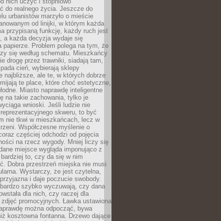
 od nich uczyć i stopniowo
 do realnego życia. Jeszcze do
lu urbanistów marzyło o mieście
lanowanym od linijki, w którym każda
a przypisaną funkcję, każdy ruch jest
, a każda decyzja wydaje się
a papierze. Problem polega na tym, że
oczy się według schematu. Mieszkańcy
ie drogę przez trawniki, siadają tam,
 pada cień, wybierają sklepy
e najbliższe, ale te, w których dobrze
omijają te place, które choć estetyczne,
hłodne. Miasto naprawdę inteligentne
ię na takie zachowania, tylko je
wyciąga wnioski. Jeśli ludzie nie
 reprezentacyjnego skweru, to być
m nie tkwi w mieszkańcach, lecz w
trzeni. Współczesne myślenie o
coraz częściej odchodzi od pojęcia
ści na rzecz wygody. Mniej liczy się
 dane miejsce wygląda imponująco z
 bardziej to, czy da się w nim
ć. Dobra przestrzeń miejska nie musi
larna. Wystarczy, że jest czytelna,
przyjazna i daje poczucie swobody.
bardzo szybko wyczuwają, czy dana
owstała dla nich, czy raczej dla
 zdjęć promocyjnych. Ławka ustawiona
naprawdę można odpocząć, bywa
niż kosztowna fontanna. Drzewo dające