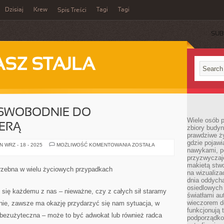
Dzisiaj
Krew
Tagi
Tagi
Spis Treści
SUB
ASZ STAJLA
 SWOBODNIE DO
Wiele osób 
ERĄ
zbiory budyn
prawdziwe ży
gdzie pojawi
PRAWO
 WRZ - 18 - 2025
MOŻLIWOŚĆ KOMENTOWANIA
ZOSTAŁA
nawykami, p
NIE
JEST
przyzwyczaje
SWOBODNIE
makietą stwo
DO
zebna w wielu życiowych przypadkach
ZROZUMIENIA
na wizualiza
SFERĄ
dnia oddych
osiedlowych 
się każdemu z nas – nieważne, czy z całych sił staramy
światłami a
wieczorem do
 nie, zawsze ma okazję przydarzyć się nam sytuacja, w
funkcjonują t
bezużyteczna – może to być adwokat lub również radca
podporządko