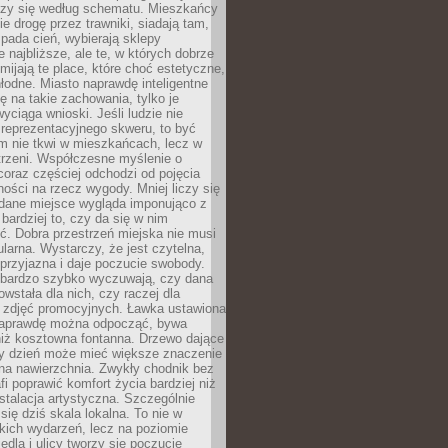
oczy się według schematu. Mieszkańcy
ie drogę przez trawniki, siadają tam,
 pada cień, wybierają sklepy
e najbliższe, ale te, w których dobrze
omijają te place, które choć estetyczne,
hłodne. Miasto naprawdę inteligentne
ię na takie zachowania, tylko je
wyciąga wnioski. Jeśli ludzie nie
 reprezentacyjnego skweru, to być
m nie tkwi w mieszkańcach, lecz w
trzeni. Współczesne myślenie o
coraz częściej odchodzi od pojęcia
ści na rzecz wygody. Mniej liczy się
 dane miejsce wygląda imponująco z
 bardziej to, czy da się w nim
ć. Dobra przestrzeń miejska nie musi
larna. Wystarczy, że jest czytelna,
przyjazna i daje poczucie swobody.
bardzo szybko wyczuwają, czy dana
owstała dla nich, czy raczej dla
 zdjęć promocyjnych. Ławka ustawiona
naprawdę można odpocząć, bywa
niż kosztowna fontanna. Drzewo dające
ny dzień może mieć większe znaczenie
na nawierzchnia. Zwykły chodnik bez
fi poprawić komfort życia bardziej niż
stalacja artystyczna. Szczególnie
 się dziś skala lokalna. To nie w
kich wydarzeń, lecz na poziomie
iedla i ulicy tworzy się poczucie