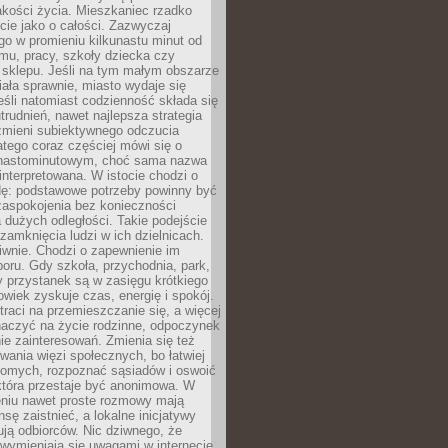
akości życia. Mieszkaniec rzadko
cie jako o całości. Zazwyczaj
o w promieniu kilkunastu minut od
mu, pracy, szkoły dziecka czy
 sklepu. Jeśli na tym małym obszarze
ała sprawnie, miasto wydaje się
eśli natomiast codzienność składa się
trudnień, nawet najlepsza strategia
 zmieni subiektywnego odczucia
latego coraz częściej mówi się o
tnastominutowym, choć sama nazwa
interpretowana. W istocie chodzi o
dę: podstawowe potrzeby powinny być
zaspokojenia bez konieczności
dużych odległości. Takie podejście
zamknięcia ludzi w ich dzielnicach.
iwnie. Chodzi o zapewnienie im
oru. Gdy szkoła, przychodnia, park,
y przystanek są w zasięgu krótkiego
owiek zyskuje czas, energię i spokój.
traci na przemieszczanie się, a więcej
aczyć na życie rodzinne, odpoczynek
nie zainteresowań. Zmienia się też
ania więzi społecznych, bo łatwiej
jomych, rozpoznać sąsiadów i oswoić
która przestaje być anonimowa. W
eniu nawet proste rozmowy mają
sę zaistnieć, a lokalne inicjatywy
dują odbiorców. Nic dziwnego, że
wymieniają się uwagami w internecie,