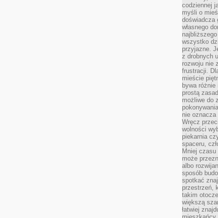
codziennej j
myśli o mieś
doświadcza g
własnego do
najbliższego
wszystko dzi
przyjazne. J
z drobnych u
rozwoju nie
frustracji. D
mieście pię
bywa różnie 
prostą zasa
możliwe do 
pokonywania 
nie oznacza 
Wręcz przec
wolności wyb
piekarnia cz
spaceru, czł
Mniej czasu 
może przezn
albo rozwija
sposób budow
spotkać zna
przestrzeń, 
takim otocz
większą szan
łatwiej znaj
mieszkańcy 