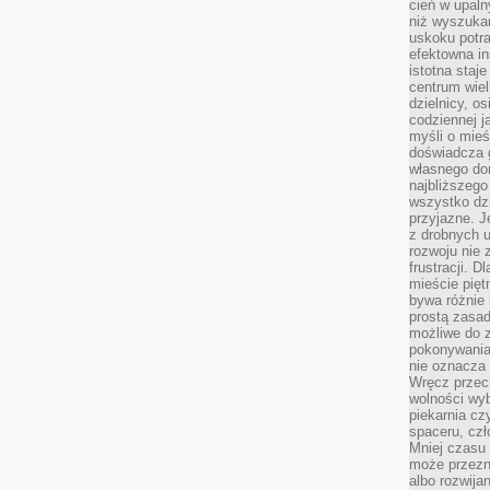
cień w upal
niż wyszuka
uskoku potra
efektowna in
istotna staje
centrum wiel
dzielnicy, os
codziennej j
myśli o mieś
doświadcza g
własnego do
najbliższego
wszystko dzi
przyjazne. J
z drobnych u
rozwoju nie
frustracji. D
mieście pię
bywa różnie 
prostą zasa
możliwe do 
pokonywania 
nie oznacza 
Wręcz przec
wolności wyb
piekarnia cz
spaceru, czł
Mniej czasu 
może przezn
albo rozwija