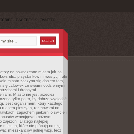
SCRIBE
FACEBOOK
TWITTER
patrzy na nowoczesne miasta jak na
ków, ulic, przystanków i inwestycji, ale
cie miasta zaczyna się dopiero tam,
a się człowiek ze swoimi codziennymi
otrzebami i drobnymi
niami. Miasto nie jest przecież
rzoną tylko po to, by dobrze wyglądać
cji. Jest organizmem, który każdego
a ruchem pieszych, rozmowami na
ławkach, zapachem piekarni o świcie i
utobusów wracających późnym
 zajezdni. Dlatego najlepiej
e miejsca, które nie próbują na siłę
wać mieszkańców jednej wizji, lecz