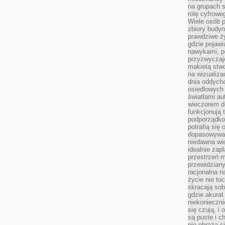
na grupach s
rolę cyfrowe
Wiele osób 
zbiory budyn
prawdziwe ży
gdzie pojawi
nawykami, p
przyzwyczaje
makietą stwo
na wizualiza
dnia oddych
osiedlowych 
światłami a
wieczorem do
funkcjonują t
podporządko
potrafią się
dopasowywać
niedawna wie
idealnie zap
przestrzeń m
przewidziany
racjonalna n
życie nie t
skracają sob
gdzie akurat
niekonieczni
się czują, i 
są puste i c
nie obraża s