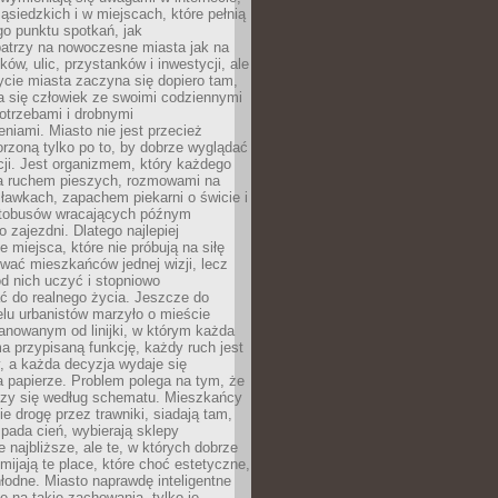
ąsiedzkich i w miejscach, które pełnią
go punktu spotkań, jak
patrzy na nowoczesne miasta jak na
ków, ulic, przystanków i inwestycji, ale
cie miasta zaczyna się dopiero tam,
a się człowiek ze swoimi codziennymi
otrzebami i drobnymi
niami. Miasto nie jest przecież
rzoną tylko po to, by dobrze wyglądać
cji. Jest organizmem, który każdego
a ruchem pieszych, rozmowami na
ławkach, zapachem piekarni o świcie i
utobusów wracających późnym
 zajezdni. Dlatego najlepiej
e miejsca, które nie próbują na siłę
wać mieszkańców jednej wizji, lecz
 od nich uczyć i stopniowo
 do realnego życia. Jeszcze do
lu urbanistów marzyło o mieście
lanowanym od linijki, w którym każda
a przypisaną funkcję, każdy ruch jest
, a każda decyzja wydaje się
a papierze. Problem polega na tym, że
oczy się według schematu. Mieszkańcy
ie drogę przez trawniki, siadają tam,
 pada cień, wybierają sklepy
e najbliższe, ale te, w których dobrze
omijają te place, które choć estetyczne,
hłodne. Miasto naprawdę inteligentne
ię na takie zachowania, tylko je