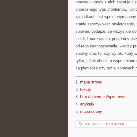
prawny – każdy z nich zajmuje si
przeróżnego typu problemów. Kancel
wypadkach jest wprost wymagany –
stanie zaryzykować stwierdzenie, 
sprawie, bodajże, że wszystkie do
jest też nadzwyczaj przydatny prz
od tego zaangażowania, wiedzy pr
sprawy oraz to, czy wyrok, który w
tylko, jeżeli chodzi o wspomniane
są pieniądze czy też w sprawach 
1.
mapa strony
2.
teksty
3.
http://albera.eu/spis-tresci
4.
artykuly
5.
mapa strony
CATEGORIES:
TURYSTYKA