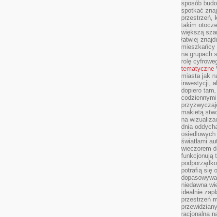
sposób budow
spotkać zna
przestrzeń, 
takim otocz
większą szan
łatwiej znaj
mieszkańcy 
na grupach s
rolę cyfrowe
tematyczne
miasta jak n
inwestycji, 
dopiero tam,
codziennymi
przyzwyczaje
makietą stwo
na wizualiza
dnia oddych
osiedlowych 
światłami a
wieczorem do
funkcjonują t
podporządko
potrafią się
dopasowywać
niedawna wie
idealnie zap
przestrzeń m
przewidziany
racjonalna n