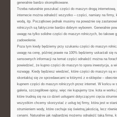
generalnie bardzo skomplikowane.
Trzeba naturalnie poszukać części do maszyn drogą internetową. 
internecie można odnaleźć wszystko – części, namiary na firmy, k
wodą, itp. Początkowo jednak musimy na poważnie się zastanowi
rolniczych są faktycznie bardzo dobrym wyborem. Generalnie po
uwagę na tylko solidne części do maszyn rolniczych, bo takowe g
zadowolenie.
Poza tym kiedy będziemy przy szukaniu części do maszyn rolnic
uwagę na cenę, później prawie na 100% będziemy uskarżali się na
sensownych informacji na temat części odnaleźć można na forac
powiedzieć, że kupno części do maszyn to spora inwestycja, a w
rozwagę. Kiedy będziesz wiedzieć, które części do maszyn są w
skontaktuj się ze sprzedawcami w którymś z e-sklepów – obecni
kupnem części do maszyn rolniczych przez internet. W końcu w 
galeria, szczegółowe opisy, więc nie kupujemy tzw. kota w worku.
które trudnią się na co dzień usługami dotyczącymi cięcia strum
wszystkim chcemy skorzystać z usług tej firmy, która jest w stan
strumieniem wody, które cechuje się świetną jakością, lecz równ
cenami. Naturalnie jak najbardziej możemy odnaleźć taką firmę, kt