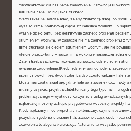
zagwarantować dla nas pełne zadowolenie. Zarówno jeśli wchodzi w
naturalnie cena. To nic jakoś trudnego…
Warto także na uwadze mieć, że aby znaleźć tę firmę, po prostu
wyszukiwarce internetowej cięcie strumieniem wodnym! To napraw
właśnie dzięki temu, bez definitywnie żadnego problemu będziem
strumieniem wodnym. W zasadzie nie ma żadnego problemu z ty
firmę trudniącą się cięciem strumieniem wodnym, ale nie powinni
ofercie przeczytamy – nasza firma wykonuje najbardziej solidne c
Zatem trzeba zachować rozwagę, sprawdzić, gdzie cięciem strum
gwarancja zadowolenia.|Kiedy jedziemy samochodem, szczególnie
przemysłowych, bez dwóch zdań bardzo często widzimy hale stal
ktoś z nas zastanawiał się, jak te hale są stawiane? Cóż, fakty s
musimy uzyskać projekt architektoniczny tego typu hali. To ogóln
problematycznego – wystarczy korzystać z usług świadczonych p
najbardziej możemy zakupić przygotowane wcześniej projekty hal,
Kiedy będziemy mieć projekt architektoniczny, czymś niesamowici
pozyskać zgodę na stawianie hali. Zapewne część osób może so
zezwolenia to zbędna biurokracja. Naturalnie to wszystko powinno