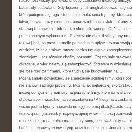
nadzór jest ważny, ponieważ choćby częściowo może ograniczyć
katastrofy budowlane. Gdy będziemy już mogli zbudować halę stal
która podejmie się tego. Generalnie znalezienie tej firmy, która bu
łatwe, bo wystarczy nieco poszperać w internecie. Jak możemy 
stalowej to znowu nic tak bardzo skomplikowanego.|Ogólnie hala
profesjonalnym wykonaniem. Przecież nie chcielibyśmy, aby na p
takowej hali, po prostu straciły po niedługim upływie czasu swoją
wiedzieć, iż hale stalowe muszą bardzo umiejętnie zabezpieczone
złodziejami, lecz również choćby pożarami. Często hale stalowe u
okradane, a więc należy się zabezpieczyć. Strzałem w dziesiątkę 
się rozejrzeć za firmami, które trudnią się budowaniem hal…
Można śmiało powiedzieć, że znalezienie solidnej firmy, która pos
nie stanowi żadnego problemu. Można jak najbardziej skorzystać 
indziej odnajdziemy namiary na porządne firmy, które są w stanie
stalowa spełni wszelkie nasze oczekiwania? A kiedy hala zostani
ważne jest to byśmy naprawdę umiejętnie o nią dbali.|Często tacy 
większą sumę pieniędzy, najzwyczajniej w świecie chcą zainwest
mieszkanie. To naturalnie ma niemały sens, ponieważ fakty są taki
bardziej sensownych inwestycji, aniżeli mieszkanie. Jednak nie 