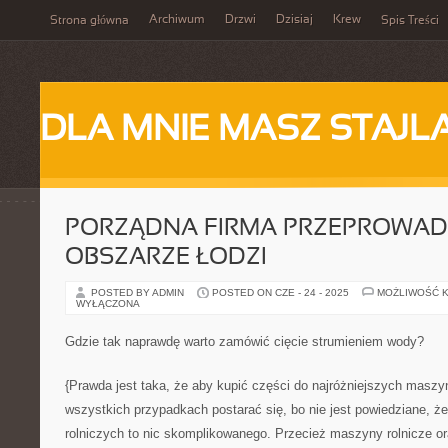
Archiwum
Drzwi
Dzisiaj
Krew
Strona główna
Spis Treści
DLA MNIE MASZ STAJL
PORZĄDNA FIRMA PRZEPROWA
OBSZARZE ŁODZI
POSTED BY ADMIN
POSTED ON CZE - 24 - 2025
MOŻLIWOŚĆ 
WYŁĄCZONA
Gdzie tak naprawdę warto zamówić cięcie strumieniem wody?
{Prawda jest taka, że aby kupić części do najróżniejszych maszy
wszystkich przypadkach postarać się, bo nie jest powiedziane, 
rolniczych to nic skomplikowanego. Przecież maszyny rolnicze or