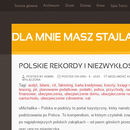
Archiwum
Drzwi
Dzisiaj
Krew
Strona główna
Spis Treści
DLA MNIE MASZ STAJL
POLSKIE REKORDY I NIEZWYKŁO
POSTED BY ADMIN
POSTED ON GRU - 6 - 2025
MOŻLIWOŚĆ 
WYŁĄCZONA
Tagi:
audyt
,
bilans
,
cit
,
faktoring
,
karta kredytowa
,
koszty
,
księgi
leasing
,
pit
,
planowanie podatkowe
,
podatki
,
polisa
,
przychody
,
ra
finansowe
,
ubezpieczenia
,
ubezpieczenie domu
,
ubezpieczenie na
samochodu
,
ubezpieczenie zdrowotne
,
vat
uMichalika – Polska w podróży to portal turystyczny, który narodzi
podróżowania po Polsce. To kompendium, w którym czytelnik zna
po najpiękniejszych polskich zakątkach – od pasm górskich prze
oraz urocze miasteczka.