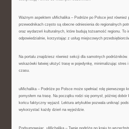
Ważnym aspektem uMichalika – Podróże po Polsce jest również po
przewodnikach często są obecne odniesienia do regionalnych potr
oraz wydarzeń kulturalnych, które budują tożsamość regionu. To 
odpowiedzialnie, korzystając z usług miejscowych przedsiębiorcó
Na portalu znajdziesz również sekcji dla samotnych podróżników.
wskazówki łatwiej ułożyć trasę w pojedynkę, minimalizując stres 
czasu.
uMichalika – Podróże po Polsce może spełniać rolę pierwszego kr
pomysłem na trasę. Na początku rodzi się pomysł, później dobór 
końcu faktyczny wyjazd. Lektura artykułów pozwala uniknąć pods
wykorzystać każdy dzień na wyjeździe.
Podsumowując, uMichalika – Twoje podróże po kraju to wszechstr