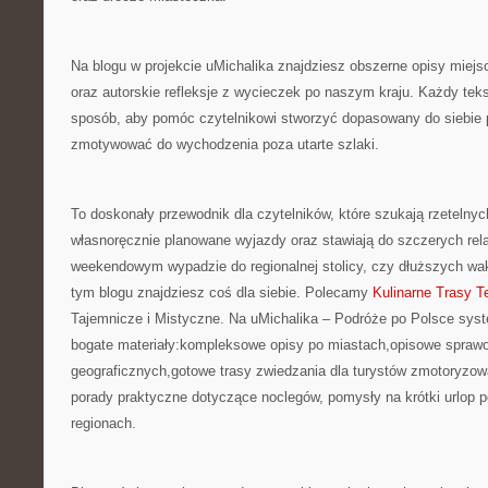
Na blogu w projekcie uMichalika znajdziesz obszerne opisy miej
oraz autorskie refleksje z wycieczek po naszym kraju. Każdy teks
sposób, aby pomóc czytelnikowi stworzyć dopasowany do siebie 
zmotywować do wychodzenia poza utarte szlaki.
To doskonały przewodnik dla czytelników, które szukają rzetelnych
własnoręcznie planowane wyjazdy oraz stawiają do szczerych rela
weekendowym wypadzie do regionalnej stolicy, czy dłuższych wak
tym blogu znajdziesz coś dla siebie. Polecamy
Kulinarne Trasy 
Tajemnicze i Mistyczne. Na uMichalika – Podróże po Polsce sy
bogate materiały:kompleksowe opisy po miastach,opisowe sprawo
geograficznych,gotowe trasy zwiedzania dla turystów zmotoryzowa
porady praktyczne dotyczące noclegów, pomysły na krótki urlop 
regionach.