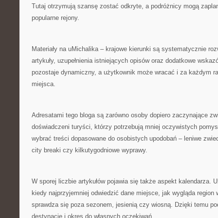
Tutaj otrzymują szansę zostać odkryte, a podróżnicy mogą zapla
popularne rejony.
Materiały na uMichalika – krajowe kierunki są systematycznie roz
artykuły, uzupełnienia istniejących opisów oraz dodatkowe wskazó
pozostaje dynamiczny, a użytkownik może wracać i za każdym r
miejsca.
Adresatami tego bloga są zarówno osoby dopiero zaczynające zwi
doświadczeni turyści, którzy potrzebują mniej oczywistych pomys
wybrać treści dopasowane do osobistych upodobań – leniwe zwied
city breaki czy kilkutygodniowe wyprawy.
W sporej liczbie artykułów pojawia się także aspekt kalendarza.
kiedy najprzyjemniej odwiedzić dane miejsce, jak wygląda region
sprawdza się poza sezonem, jesienią czy wiosną. Dzięki temu p
destynację i okres do własnych oczekiwań.