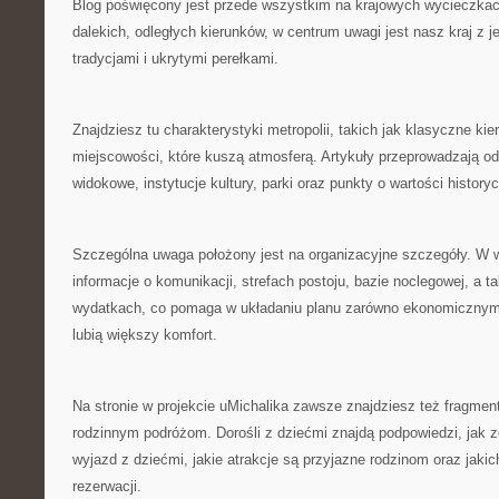
Blog poświęcony jest przede wszystkim na krajowych wycieczkac
dalekich, odległych kierunków, w centrum uwagi jest nasz kraj z j
tradycjami i ukrytymi perełkami.
Znajdziesz tu charakterystyki metropolii, takich jak klasyczne kie
miejscowości, które kuszą atmosferą. Artykuły przeprowadzają od
widokowe, instytucje kultury, parki oraz punkty o wartości historyc
Szczególna uwaga położony jest na organizacyjne szczegóły. W 
informacje o komunikacji, strefach postoju, bazie noclegowej, a 
wydatkach, co pomaga w układaniu planu zarówno ekonomicznym t
lubią większy komfort.
Na stronie w projekcie uMichalika zawsze znajdziesz też fragme
rodzinnym podróżom. Dorośli z dziećmi znajdą podpowiedzi, jak 
wyjazd z dziećmi, jakie atrakcje są przyjazne rodzinom oraz jaki
rezerwacji.