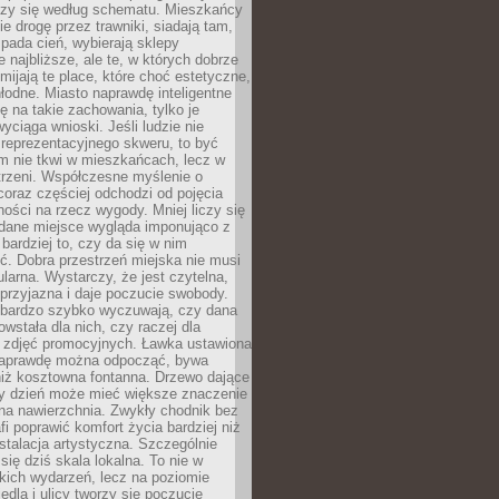
oczy się według schematu. Mieszkańcy
ie drogę przez trawniki, siadają tam,
 pada cień, wybierają sklepy
e najbliższe, ale te, w których dobrze
omijają te place, które choć estetyczne,
hłodne. Miasto naprawdę inteligentne
ię na takie zachowania, tylko je
wyciąga wnioski. Jeśli ludzie nie
 reprezentacyjnego skweru, to być
m nie tkwi w mieszkańcach, lecz w
trzeni. Współczesne myślenie o
coraz częściej odchodzi od pojęcia
ści na rzecz wygody. Mniej liczy się
 dane miejsce wygląda imponująco z
 bardziej to, czy da się w nim
ć. Dobra przestrzeń miejska nie musi
larna. Wystarczy, że jest czytelna,
przyjazna i daje poczucie swobody.
bardzo szybko wyczuwają, czy dana
owstała dla nich, czy raczej dla
 zdjęć promocyjnych. Ławka ustawiona
naprawdę można odpocząć, bywa
niż kosztowna fontanna. Drzewo dające
ny dzień może mieć większe znaczenie
na nawierzchnia. Zwykły chodnik bez
fi poprawić komfort życia bardziej niż
stalacja artystyczna. Szczególnie
 się dziś skala lokalna. To nie w
kich wydarzeń, lecz na poziomie
iedla i ulicy tworzy się poczucie