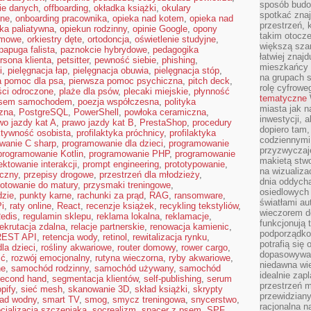
sposób budow
ie danych
,
offboarding
,
okładka książki
,
okulary
spotkać zna
lne
,
onboarding pracownika
,
opieka nad kotem
,
opieka nad
przestrzeń, 
ka paliatywna
,
opiekun rodzinny
,
opinie Google
,
opony
takim otocz
imowe
,
orkiestry dęte
,
ortodoncja
,
oświetlenie studyjne
,
większą szan
papuga falista
,
paznokcie hybrydowe
,
pedagogika
łatwiej znaj
rsona klienta
,
petsitter
,
pewność siebie
,
phishing
,
mieszkańcy 
i
,
pielęgnacja łap
,
pielęgnacja obuwia
,
pielęgnacja stóp
,
na grupach s
a pomoc dla psa
,
pierwsza pomoc psychiczna
,
pitch deck
,
rolę cyfrowe
ści odroczone
,
plaże dla psów
,
plecaki miejskie
,
płynność
tematyczne
psem samochodem
,
poezja współczesna
,
polityka
miasta jak n
rzna
,
PostgreSQL
,
PowerShell
,
powłoka ceramiczna
,
inwestycji, 
wo jazdy kat A
,
prawo jazdy kat B
,
PrestaShop
,
procedury
dopiero tam,
ktywność osobista
,
profilaktyka próchnicy
,
profilaktyka
codziennymi
wanie C sharp
,
programowanie dla dzieci
,
programowanie
przyzwyczaje
programowanie Kotlin
,
programowanie PHP
,
programowanie
makietą stwo
ektowanie interakcji
,
prompt engineering
,
prototypowanie
,
na wizualiza
iczny
,
przepisy drogowe
,
przestrzeń dla młodzieży
,
dnia oddych
otowanie do matury
,
przysmaki treningowe
,
osiedlowych 
dzie
,
punkty karne
,
rachunki za prąd
,
RAG
,
ransomware
,
światłami a
i
,
raty online
,
React
,
recenzje książek
,
recykling tekstyliów
,
wieczorem do
edis
,
regulamin sklepu
,
reklama lokalna
,
reklamacje
,
funkcjonują t
rekrutacja zdalna
,
relacje partnerskie
,
renowacja kamienic
,
podporządko
REST API
,
retencja wody
,
retinol
,
rewitalizacja rynku
,
potrafią się
la dzieci
,
rośliny akwariowe
,
router domowy
,
rower cargo
,
dopasowywać
ść
,
rozwój emocjonalny
,
rutyna wieczorna
,
ryby akwariowe
,
niedawna wie
ne
,
samochód rodzinny
,
samochód używany
,
samochód
idealnie zap
econd hand
,
segmentacja klientów
,
self-publishing
,
serum
przestrzeń m
pify
,
sieć mesh
,
skanowanie 3D
,
skład książki
,
skrypty
przewidziany
lad wodny
,
smart TV
,
smog
,
smycz treningowa
,
snycerstwo
,
racjonalna n
cjalizacja szczeniaka
,
socrealizm
,
spacer z psem
,
SPF
,