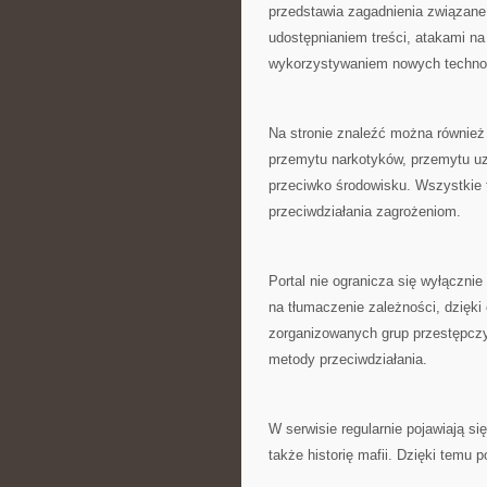
przedstawia zagadnienia związane
udostępnianiem treści, atakami na
wykorzystywaniem nowych technolo
Na stronie znaleźć można również 
przemytu narkotyków, przemytu uz
przeciwko środowisku. Wszystkie 
przeciwdziałania zagrożeniom.
Portal nie ogranicza się wyłączni
na tłumaczenie zależności, dzięk
zorganizowanych grup przestępcz
metody przeciwdziałania.
W serwisie regularnie pojawiają si
także historię mafii. Dzięki temu 