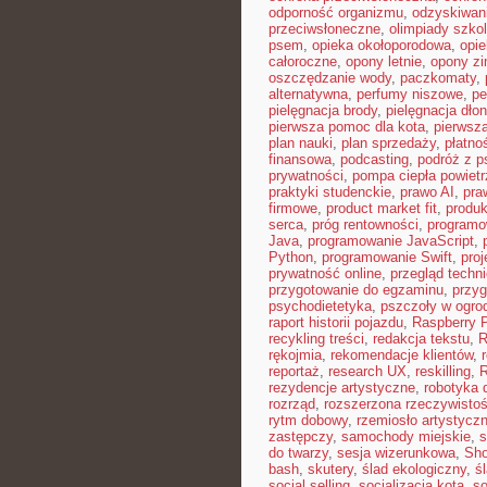
odporność organizmu
,
odzyskiwan
przeciwsłoneczne
,
olimpiady szko
psem
,
opieka okołoporodowa
,
opie
całoroczne
,
opony letnie
,
opony z
oszczędzanie wody
,
paczkomaty
,
alternatywna
,
perfumy niszowe
,
pe
pielęgnacja brody
,
pielęgnacja dłon
pierwsza pomoc dla kota
,
pierwsz
plan nauki
,
plan sprzedaży
,
płatno
finansowa
,
podcasting
,
podróż z 
prywatności
,
pompa ciepła powiet
praktyki studenckie
,
prawo AI
,
pra
firmowe
,
product market fit
,
produ
serca
,
próg rentowności
,
programo
Java
,
programowanie JavaScript
,
Python
,
programowanie Swift
,
proj
prywatność online
,
przegląd techn
przygotowanie do egzaminu
,
przyg
psychodietetyka
,
pszczoły w ogro
raport historii pojazdu
,
Raspberry P
recykling treści
,
redakcja tekstu
,
R
rękojmia
,
rekomendacje klientów
,
reportaż
,
research UX
,
reskilling
,
rezydencje artystyczne
,
robotyka d
rozrząd
,
rozszerzona rzeczywisto
rytm dobowy
,
rzemiosło artystycz
zastępczy
,
samochody miejskie
,
s
do twarzy
,
sesja wizerunkowa
,
Sho
bash
,
skutery
,
ślad ekologiczny
,
ś
social selling
,
socjalizacja kota
,
so