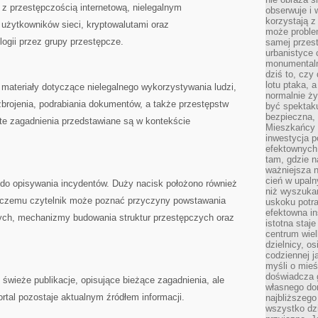
 z przestępczością internetową, nielegalnym
obserwuje i 
korzystają z
 użytkowników sieci, kryptowalutami oraz
może proble
gii przez grupy przestępcze.
samej przes
urbanistyce 
monumentalno
dziś to, czy
lotu ptaka, a
materiały dotyczące nielegalnego wykorzystywania ludzi,
normalnie ży
brojenia, podrabiania dokumentów, a także przestępstw
być spektaku
bezpieczna, 
te zagadnienia przedstawiane są w kontekście
Mieszkańcy 
inwestycja p
efektownych
tam, gdzie 
ważniejsza 
cień w upal
e do opisywania incydentów. Duży nacisk położono również
niż wyszuka
i czemu czytelnik może poznać przyczyny powstawania
uskoku potra
efektowna in
ych, mechanizmy budowania struktur przestępczych oraz
istotna staje
centrum wiel
dzielnicy, os
codziennej j
myśli o mieś
doświadcza g
ę świeże publikacje, opisujące bieżące zagadnienia, ale
własnego do
portal pozostaje aktualnym źródłem informacji.
najbliższego
wszystko dzi