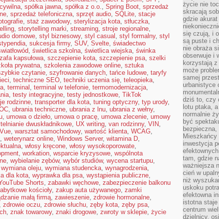
życie nie t
cywilna
,
spółka jawna
,
spółka z o.o.
,
Spring Boot
,
sprzedaż
skracają sob
ine
,
sprzedaż telefoniczna
,
sprzęt audio
,
SQLite
,
stacje
gdzie akurat
otografie
,
staż zawodowy
,
sterylizacja kota
,
stłuczka
,
niekonieczni
elling
,
storytelling marki
,
streaming
,
stroje regionalne
,
się czują, i 
udio domowe
,
styl biznesowy
,
styl casual
,
styl formalny
,
styl
są puste i c
stypendia
,
sukcesja firmy
,
SUV
,
Svelte
,
świadectwo
nie obraża s
światłowód
,
świetlica szkolna
,
świetlica wiejska
,
świnka
obserwuje i 
zafa kapsułowa
,
szczepienie kota
,
szczepienie psa
,
szelki
korzystają z
zkoła prywatna
,
szkolenia zawodowe online
,
sztuka
może proble
szybkie czytanie
,
szyfrowanie danych
,
tańce ludowe
,
taryfy
samej przes
ieci
,
techniczne SEO
,
techniki uczenia się
,
teleopieka
,
urbanistyce 
na
,
terminal
,
terminal w telefonie
,
termomodernizacja
,
monumentalno
nia
,
testy integracyjne
,
testy jednostkowe
,
TikTok
dziś to, czy
je rodzinne
,
transporter dla kota
,
tuning optyczny
,
typ urody
,
lotu ptaka, a
 OC
,
ubrania techniczne
,
ubrania z lnu
,
ubrania z wełny
,
normalnie ży
u
,
umowa o dzieło
,
umowa o pracę
,
umowa zlecenie
,
umowy
być spektaku
telnianie dwuskładnikowe
,
UX writing
,
van rodzinny
,
VIN
,
bezpieczna, 
Vue
,
warsztat samochodowy
,
wartość klienta
,
WCAG
,
Mieszkańcy 
,
weterynarz online
,
Windows Server
,
witamina D
,
inwestycja p
ektualna
,
włosy kręcone
,
włosy wysokoporowate
,
efektownych
opment
,
workation
,
wsparcie kryzysowe
,
wspólnota
tam, gdzie 
nne
,
wybielanie zębów
,
wybór studiów
,
wycena startupu
,
ważniejsza 
,
wymiana oleju
,
wymiana studencka
,
wynagrodzenia
,
cień w upal
a dla kota
,
wyprawka dla psa
,
wystąpienia publiczne
,
niż wyszuka
YouTube Shorts
,
zabawki węchowe
,
zabezpieczenie balkonu
uskoku potra
abytkowe kościoły
,
zakup auta używanego
,
zamki
efektowna in
dzanie małą firmą
,
zawieszenie
,
zdrowie hormonalne
,
istotna staje
,
zdrowie oczu
,
zdrowie słuchu
,
zęby kota
,
zęby psa
,
centrum wiel
ach
,
znak towarowy
,
znaki drogowe
,
zwroty w sklepie
,
życie
dzielnicy, os