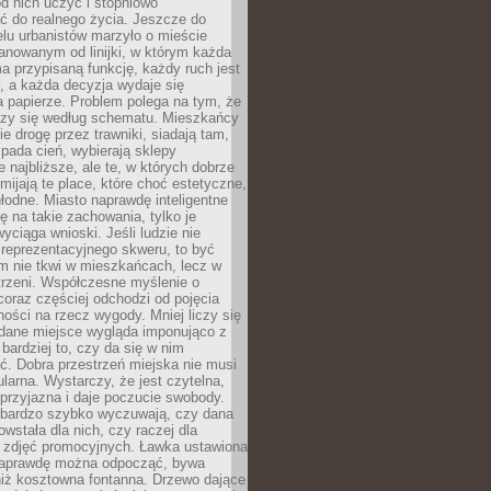
 od nich uczyć i stopniowo
 do realnego życia. Jeszcze do
lu urbanistów marzyło o mieście
lanowanym od linijki, w którym każda
a przypisaną funkcję, każdy ruch jest
, a każda decyzja wydaje się
a papierze. Problem polega na tym, że
oczy się według schematu. Mieszkańcy
ie drogę przez trawniki, siadają tam,
 pada cień, wybierają sklepy
e najbliższe, ale te, w których dobrze
omijają te place, które choć estetyczne,
hłodne. Miasto naprawdę inteligentne
ię na takie zachowania, tylko je
wyciąga wnioski. Jeśli ludzie nie
 reprezentacyjnego skweru, to być
m nie tkwi w mieszkańcach, lecz w
trzeni. Współczesne myślenie o
coraz częściej odchodzi od pojęcia
ści na rzecz wygody. Mniej liczy się
 dane miejsce wygląda imponująco z
 bardziej to, czy da się w nim
ć. Dobra przestrzeń miejska nie musi
larna. Wystarczy, że jest czytelna,
przyjazna i daje poczucie swobody.
bardzo szybko wyczuwają, czy dana
owstała dla nich, czy raczej dla
 zdjęć promocyjnych. Ławka ustawiona
naprawdę można odpocząć, bywa
niż kosztowna fontanna. Drzewo dające