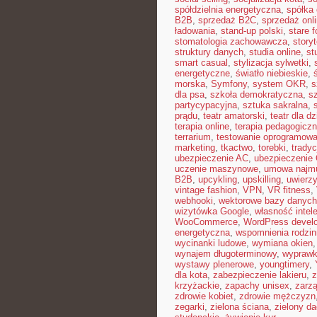
spółdzielnia energetyczna
,
spółka 
B2B
,
sprzedaż B2C
,
sprzedaż onl
ładowania
,
stand-up polski
,
stare f
stomatologia zachowawcza
,
storyt
struktury danych
,
studia online
,
st
smart casual
,
stylizacja sylwetki
,
energetyczne
,
światło niebieskie
,
morska
,
Symfony
,
system OKR
,
s
dla psa
,
szkoła demokratyczna
,
s
partycypacyjna
,
sztuka sakralna
,
prądu
,
teatr amatorski
,
teatr dla dz
terapia online
,
terapia pedagogicz
terrarium
,
testowanie oprogramowa
marketing
,
tkactwo
,
torebki
,
tradyc
ubezpieczenie AC
,
ubezpieczenie
uczenie maszynowe
,
umowa najm
B2B
,
upcykling
,
upskilling
,
uwierzy
vintage fashion
,
VPN
,
VR fitness
,
webhooki
,
wektorowe bazy danych
wizytówka Google
,
własność intel
WooCommerce
,
WordPress devel
energetyczna
,
wspomnienia rodzi
wycinanki ludowe
,
wymiana okien
wynajem długoterminowy
,
wyprawk
wystawy plenerowe
,
youngtimery
,
dla kota
,
zabezpieczenie lakieru
,
z
krzyżackie
,
zapachy unisex
,
zarzą
zdrowie kobiet
,
zdrowie mężczyzn
zegarki
,
zielona ściana
,
zielony d