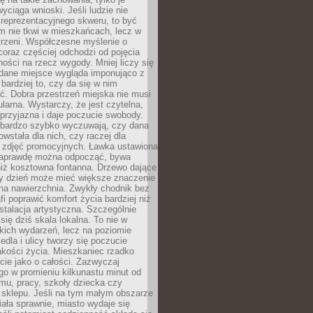
wyciąga wnioski. Jeśli ludzie nie
 reprezentacyjnego skweru, to być
m nie tkwi w mieszkańcach, lecz w
trzeni. Współczesne myślenie o
coraz częściej odchodzi od pojęcia
ści na rzecz wygody. Mniej liczy się
 dane miejsce wygląda imponująco z
 bardziej to, czy da się w nim
ć. Dobra przestrzeń miejska nie musi
larna. Wystarczy, że jest czytelna,
przyjazna i daje poczucie swobody.
bardzo szybko wyczuwają, czy dana
owstała dla nich, czy raczej dla
 zdjęć promocyjnych. Ławka ustawiona
naprawdę można odpocząć, bywa
niż kosztowna fontanna. Drzewo dające
ny dzień może mieć większe znaczenie
na nawierzchnia. Zwykły chodnik bez
fi poprawić komfort życia bardziej niż
stalacja artystyczna. Szczególnie
 się dziś skala lokalna. To nie w
kich wydarzeń, lecz na poziomie
iedla i ulicy tworzy się poczucie
akości życia. Mieszkaniec rzadko
cie jako o całości. Zazwyczaj
o w promieniu kilkunastu minut od
mu, pracy, szkoły dziecka czy
 sklepu. Jeśli na tym małym obszarze
ała sprawnie, miasto wydaje się