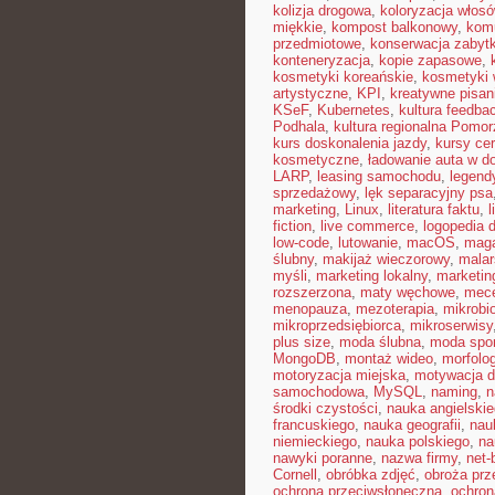
kolizja drogowa
,
koloryzacja włos
miękkie
,
kompost balkonowy
,
kom
przedmiotowe
,
konserwacja zabyt
konteneryzacja
,
kopie zapasowe
,
kosmetyki koreańskie
,
kosmetyki 
artystyczne
,
KPI
,
kreatywne pisan
KSeF
,
Kubernetes
,
kultura feedba
Podhala
,
kultura regionalna Pomor
kurs doskonalenia jazdy
,
kursy ce
kosmetyczne
,
ładowanie auta w 
LARP
,
leasing samochodu
,
legend
sprzedażowy
,
lęk separacyjny psa
marketing
,
Linux
,
literatura faktu
,
l
fiction
,
live commerce
,
logopedia 
low-code
,
lutowanie
,
macOS
,
maga
ślubny
,
makijaż wieczorowy
,
malar
myśli
,
marketing lokalny
,
marketin
rozszerzona
,
maty węchowe
,
mece
menopauza
,
mezoterapia
,
mikrobi
mikroprzedsiębiorca
,
mikroserwisy
plus size
,
moda ślubna
,
moda spo
MongoDB
,
montaż wideo
,
morfolog
motoryzacja miejska
,
motywacja d
samochodowa
,
MySQL
,
naming
,
n
środki czystości
,
nauka angielski
francuskiego
,
nauka geografii
,
nauk
niemieckiego
,
nauka polskiego
,
na
nawyki poranne
,
nazwa firmy
,
net-b
Cornell
,
obróbka zdjęć
,
obroża pr
ochrona przeciwsłoneczna
,
ochron