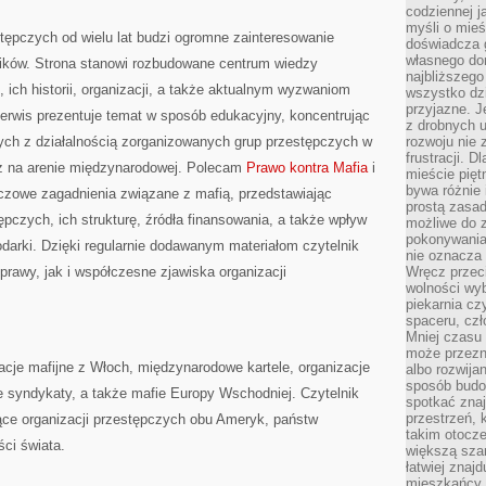
codziennej j
myśli o mieś
tępczych od wielu lat budzi ogromne zainteresowanie
doświadcza g
własnego do
lników. Strona stanowi rozbudowane centrum wiedzy
najbliższego
ich historii, organizacji, a także aktualnym wyzwaniom
wszystko dzi
przyjazne. J
rwis prezentuje temat w sposób edukacyjny, koncentrując
z drobnych u
ych z działalnością zorganizowanych grup przestępczych w
rozwoju nie
frustracji. D
az na arenie międzynarodowej. Polecam
Prawo kontra Mafia
i
mieście pię
bywa różnie 
uczowe zagadnienia związane z mafią, przedstawiając
prostą zasa
pczych, ich strukturę, źródła finansowania, a także wpływ
możliwe do 
pokonywania 
odarki. Dzięki regularnie dodawanym materiałom czytelnik
nie oznacza 
rawy, jak i współczesne zjawiska organizacji
Wręcz przec
wolności wyb
piekarnia cz
spaceru, czł
Mniej czasu 
może przezn
cje mafijne z Włoch, międzynarodowe kartele, organizacje
albo rozwija
sposób budow
e syndykaty, a także mafie Europy Wschodniej. Czytelnik
spotkać zna
przestrzeń, 
zące organizacji przestępczych obu Ameryk, państw
takim otocz
ści świata.
większą szan
łatwiej znaj
mieszkańcy 