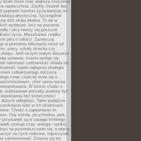
ny dzień może mieć większe znaczenie
na nawierzchnia. Zwykły chodnik bez
fi poprawić komfort życia bardziej niż
stalacja artystyczna. Szczególnie
 się dziś skala lokalna. To nie w
kich wydarzeń, lecz na poziomie
iedla i ulicy tworzy się poczucie
akości życia. Mieszkaniec rzadko
cie jako o całości. Zazwyczaj
o w promieniu kilkunastu minut od
mu, pracy, szkoły dziecka czy
 sklepu. Jeśli na tym małym obszarze
ała sprawnie, miasto wydaje się
eśli natomiast codzienność składa się
trudnień, nawet najlepsza strategia
 zmieni subiektywnego odczucia
latego coraz częściej mówi się o
tnastominutowym, choć sama nazwa
interpretowana. W istocie chodzi o
dę: podstawowe potrzeby powinny być
zaspokojenia bez konieczności
dużych odległości. Takie podejście
zamknięcia ludzi w ich dzielnicach.
iwnie. Chodzi o zapewnienie im
oru. Gdy szkoła, przychodnia, park,
y przystanek są w zasięgu krótkiego
owiek zyskuje czas, energię i spokój.
traci na przemieszczanie się, a więcej
aczyć na życie rodzinne, odpoczynek
nie zainteresowań. Zmienia się też