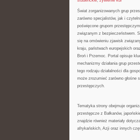
studenckie
,
żywienie kur
Świat zorganizowanych grup przes
zarówno specjalistów, jak i czyte
poświęcone grupom przestępczym, 
związanym z bezpieczeństwem. Se
się na omówieniu zjawisk związan
kraju, państwach europejskich or
Broń i Przemoc. Portal opisuje kl
mechanizmy działania grup przestę
tego rodzaju działalności dla gosp
może zrozumieć zarówno głośne sp
przestępczych.
Tematyka strony obejmuje organiza
przestępcze z Bałkanów, japoński
znajdzie również materiały dotyc
afrykańskich, Azji oraz innych czę