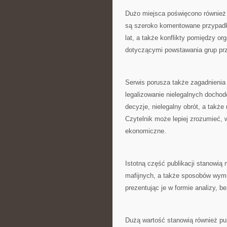
Dużo miejsca poświęcono również
są szeroko komentowane przypadki
lat, a także konflikty pomiędzy o
dotyczącymi powstawania grup pr
Serwis porusza także zagadnieni
legalizowanie nielegalnych dochod
decyzje, nielegalny obrót, a takż
Czytelnik może lepiej zrozumieć,
ekonomiczne.
Istotną część publikacji stanowią
mafijnych, a także sposobów wymu
prezentując je w formie analizy, b
Dużą wartość stanowią również pu