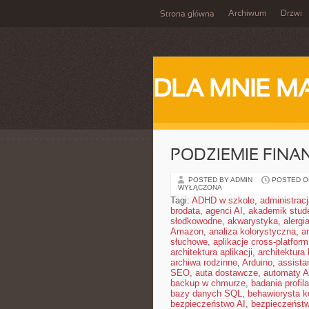
Archiwum
Drzwi
Strona główna
DLA MNIE M
PODZIEMIE FIN
POSTED BY ADMIN
POSTED ON 
WYŁĄCZONA
Tagi:
ADHD w szkole
,
administrac
brodata
,
agenci AI
,
akademik stud
słodkowodne
,
akwarystyka
,
alergi
Amazon
,
analiza kolorystyczna
,
a
słuchowe
,
aplikacje cross-platform
architektura aplikacji
,
architektura 
archiwa rodzinne
,
Arduino
,
assista
SEO
,
auta dostawcze
,
automaty A
backup w chmurze
,
badania profil
bazy danych SQL
,
behawiorysta k
bezpieczeństwo AI
,
bezpieczeństw