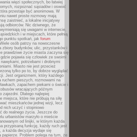
ania więzi społecznych, bo łatwiej
jomych, rozpoznać sąsiadów i oswoić
która przestaje być anonimowa. W
eniu nawet proste rozmowy mają
sę zaistnieć, a lokalne inicjatywy
dują odbiorców. Nic dziwnego, że
wymieniają się uwagami w internecie,
ąsiedzkich i w miejscach, które pełnią
go punktu spotkań, jak
forum
Wiele osób patrzy na nowoczesne
a zbiory budynków, ulic, przystanków i
ale prawdziwe życie miasta zaczyna się
 gdzie pojawia się człowiek ze swoimi
 nawykami, potrzebami i drobnymi
niami. Miasto nie jest przecież
rzoną tylko po to, by dobrze wyglądać
cji. Jest organizmem, który każdego
a ruchem pieszych, rozmowami na
ławkach, zapachem piekarni o świcie i
utobusów wracających późnym
 zajezdni. Dlatego najlepiej
e miejsca, które nie próbują na siłę
wać mieszkańców jednej wizji, lecz
 od nich uczyć i stopniowo
 do realnego życia. Jeszcze do
lu urbanistów marzyło o mieście
lanowanym od linijki, w którym każda
a przypisaną funkcję, każdy ruch jest
, a każda decyzja wydaje się
a papierze. Problem polega na tym, że