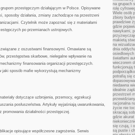
na grupach s
 grupom przestępczym działającym w Polsce. Opisywane
rolę cyfrowe
Wiele osób 
, sposoby działania, zmiany zachodzące na przestrzeni
zbiory budyn
prawdziwe ży
rganizacjami. Czytelnik może zapoznać się z materiałami
gdzie pojawi
zestępczych po przemianach ustrojowych.
nawykami, p
przyzwyczaje
makietą stwo
na wizualiza
a związane z oszustwami finansowymi. Omawiane są
dnia oddych
osiedlowych 
ów, przestępstwa skarbowe, nielegalne wpływanie na
światłami a
wieczorem do
e mechanizmy finansowania organizacji przestępczych.
funkcjonują t
 w jaki sposób mafie wykorzystują mechanizmy
podporządko
potrafią się
dopasowywać
niedawna wie
idealnie zap
przestrzeń m
 materiały dotyczące uzbrojenia, przemocy, egzekucji
przewidziany
racjonalna n
szania posłuszeństwa. Artykuły wyjaśniają uwarunkowania,
życie nie t
ez promowania działalności przestępczej.
skracają sob
gdzie akurat
niekonieczni
się czują, i 
są puste i c
blikacje opisujące współczesne zagrożenia. Serwis
nie obraża s