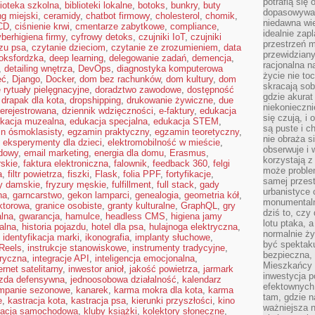
potrafią się
lioteka szkolna
,
biblioteki lokalne
,
botoks
,
bunkry
,
buty
dopasowywać
ng miejski
,
ceramidy
,
chatbot firmowy
,
cholesterol
,
chomik
,
niedawna wie
CD
,
ciśnienie krwi
,
cmentarze zabytkowe
,
compliance
,
idealnie zap
berhigiena firmy
,
cyfrowy detoks
,
czujniki IoT
,
czujniki
przestrzeń m
zu psa
,
czytanie dzieciom
,
czytanie ze zrozumieniem
,
data
przewidziany
oksfordzka
,
deep learning
,
delegowanie zadań
,
demencja
,
racjonalna n
,
detailing wnętrza
,
DevOps
,
diagnostyka komputerowa
życie nie t
ęć
,
Django
,
Docker
,
dom bez rachunków
,
dom kultury
,
dom
skracają sob
rytuały pielęgnacyjne
,
doradztwo zawodowe
,
dostępność
gdzie akurat
,
drapak dla kota
,
dropshipping
,
drukowanie żywiczne
,
due
niekonieczni
ierejestrowana
,
dziennik wdzięczności
,
e-faktury
,
edukacja
się czują, i 
kacja muzealna
,
edukacja specjalna
,
edukacja STEM
,
są puste i c
n ósmoklasisty
,
egzamin praktyczny
,
egzamin teoretyczny
,
nie obraża s
,
eksperymenty dla dzieci
,
elektromobilność w mieście
,
obserwuje i 
dowy
,
email marketing
,
energia dla domu
,
Erasmus
,
korzystają z
rskie
,
faktura elektroniczna
,
falownik
,
feedback 360
,
felgi
może proble
a
,
filtr powietrza
,
fiszki
,
Flask
,
folia PPF
,
fortyfikacje
,
samej przes
ry damskie
,
fryzury męskie
,
fulfillment
,
full stack
,
gady
urbanistyce 
na
,
garncarstwo
,
gekon lamparci
,
genealogia
,
geometria kół
,
monumentalno
ktorowa
,
granice osobiste
,
granty kulturalne
,
GraphQL
,
gry
dziś to, czy
alna
,
gwarancja
,
hamulce
,
headless CMS
,
higiena jamy
lotu ptaka, a
kalna
,
historia pojazdu
,
hotel dla psa
,
hulajnoga elektryczna
,
normalnie ży
,
identyfikacja marki
,
ikonografia
,
implanty słuchowe
,
być spektaku
Reels
,
instrukcje stanowiskowe
,
instrumenty tradycyjne
,
bezpieczna, 
oryczna
,
integracje API
,
inteligencja emocjonalna
,
Mieszkańcy 
ernet satelitarny
,
inwestor anioł
,
jakość powietrza
,
jarmark
inwestycja p
azda defensywna
,
jednoosobowa działalność
,
kalendarz
efektownych
mpanie sezonowe
,
kanarek
,
karma mokra dla kota
,
karma
tam, gdzie 
e
,
kastracja kota
,
kastracja psa
,
kierunki przyszłości
,
kino
ważniejsza 
zacja samochodowa
,
kluby książki
,
kolektory słoneczne
,