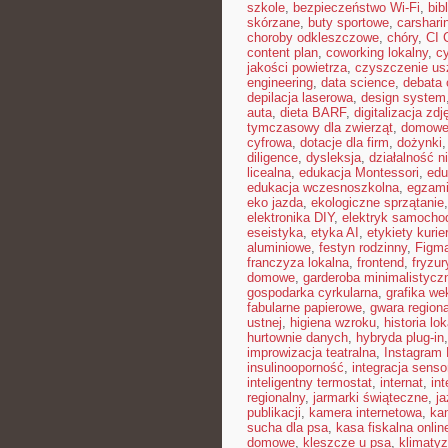
szkole
,
bezpieczeństwo Wi-Fi
,
bib
skórzane
,
buty sportowe
,
carshari
choroby odkleszczowe
,
chóry
,
CI 
content plan
,
coworking lokalny
,
cy
jakości powietrza
,
czyszczenie us
engineering
,
data science
,
debata 
depilacja laserowa
,
design system
auta
,
dieta BARF
,
digitalizacja zdj
tymczasowy dla zwierząt
,
domowe 
cyfrowa
,
dotacje dla firm
,
dożynki
diligence
,
dysleksja
,
działalność n
licealna
,
edukacja Montessori
,
edu
edukacja wczesnoszkolna
,
egzami
eko jazda
,
ekologiczne sprzątanie
elektronika DIY
,
elektryk samocho
eseistyka
,
etyka AI
,
etykiety kurie
aluminiowe
,
festyn rodzinny
,
Figm
franczyza lokalna
,
frontend
,
fryzu
domowe
,
garderoba minimalistycz
gospodarka cyrkularna
,
grafika we
fabularne papierowe
,
gwara region
ustnej
,
higiena wzroku
,
historia lo
hurtownie danych
,
hybryda plug-in
improwizacja teatralna
,
Instagram 
insulinooporność
,
integracja sens
inteligentny termostat
,
internat
,
int
regionalny
,
jarmarki świąteczne
,
j
publikacji
,
kamera internetowa
,
ka
sucha dla psa
,
kasa fiskalna onlin
domowe
,
kleszcze u psa
,
klimaty