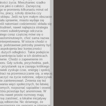
akości życia. Mieszkaniec rzadko
cie jako o całości. Zazwyczaj
o w promieniu kilkunastu minut od
mu, pracy, szkoły dziecka czy
 sklepu. Jeśli na tym małym obszarze
ała sprawnie, miasto wydaje się
eśli natomiast codzienność składa się
trudnień, nawet najlepsza strategia
 zmieni subiektywnego odczucia
latego coraz częściej mówi się o
tnastominutowym, choć sama nazwa
interpretowana. W istocie chodzi o
dę: podstawowe potrzeby powinny być
zaspokojenia bez konieczności
dużych odległości. Takie podejście
zamknięcia ludzi w ich dzielnicach.
iwnie. Chodzi o zapewnienie im
oru. Gdy szkoła, przychodnia, park,
y przystanek są w zasięgu krótkiego
owiek zyskuje czas, energię i spokój.
traci na przemieszczanie się, a więcej
aczyć na życie rodzinne, odpoczynek
nie zainteresowań. Zmienia się też
ania więzi społecznych, bo łatwiej
jomych, rozpoznać sąsiadów i oswoić
która przestaje być anonimowa. W
eniu nawet proste rozmowy mają
sę zaistnieć, a lokalne inicjatywy
dują odbiorców. Nic dziwnego, że
wymieniają się uwagami w internecie,