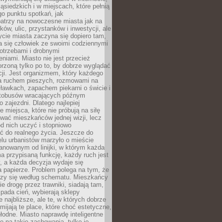
ąsiedzkich i w miejscach, które pełnią
go punktu spotkań, jak
patrzy na nowoczesne miasta jak na
ków, ulic, przystanków i inwestycji, ale
cie miasta zaczyna się dopiero tam,
a się człowiek ze swoimi codziennymi
otrzebami i drobnymi
niami. Miasto nie jest przecież
rzoną tylko po to, by dobrze wyglądać
cji. Jest organizmem, który każdego
a ruchem pieszych, rozmowami na
ławkach, zapachem piekarni o świcie i
utobusów wracających późnym
 zajezdni. Dlatego najlepiej
e miejsca, które nie próbują na siłę
wać mieszkańców jednej wizji, lecz
 od nich uczyć i stopniowo
 do realnego życia. Jeszcze do
lu urbanistów marzyło o mieście
lanowanym od linijki, w którym każda
a przypisaną funkcję, każdy ruch jest
, a każda decyzja wydaje się
a papierze. Problem polega na tym, że
oczy się według schematu. Mieszkańcy
ie drogę przez trawniki, siadają tam,
 pada cień, wybierają sklepy
e najbliższe, ale te, w których dobrze
omijają te place, które choć estetyczne,
hłodne. Miasto naprawdę inteligentne
ię na takie zachowania, tylko je