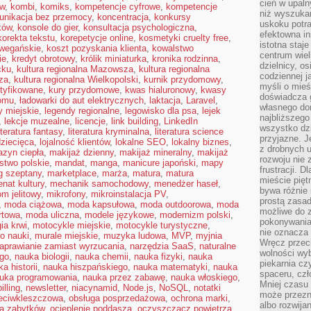
cień w upal
ów
,
kombi
,
komiks
,
kompetencje cyfrowe
,
kompetencje
niż wyszuka
unikacja bez przemocy
,
koncentracja
,
konkursy
uskoku potra
ków
,
konsole do gier
,
konsultacja psychologiczna
,
efektowna in
korekta tekstu
,
korepetycje online
,
kosmetyki cruelty free
,
istotna staje
wegańskie
,
koszt pozyskania klienta
,
kowalstwo
centrum wiel
ie
,
kredyt obrotowy
,
królik miniaturka
,
kronika rodzinna
,
dzielnicy, os
cku
,
kultura regionalna Mazowsza
,
kultura regionalna
codziennej j
za
,
kultura regionalna Wielkopolski
,
kurnik przydomowy
,
myśli o mieś
rtyfikowane
,
kury przydomowe
,
kwas hialuronowy
,
kwasy
doświadcza g
domu
,
ładowarki do aut elektrycznych
,
laktacja
,
Laravel
,
własnego do
y miejskie
,
legendy regionalne
,
legowisko dla psa
,
lejek
najbliższego
,
lekcje muzealne
,
licencje
,
link building
,
LinkedIn
wszystko dzi
iteratura fantasy
,
literatura kryminalna
,
literatura science
przyjazne. J
dziecięca
,
lojalność klientów
,
lokalne SEO
,
lokalny biznes
,
z drobnych u
zyn ciepła
,
makijaż dzienny
,
makijaż mineralny
,
makijaż
rozwoju nie
stwo polskie
,
mandat
,
manga
,
manicure japoński
,
mapy
frustracji. D
g szeptany
,
marketplace
,
marża
,
matura
,
matura
mieście pię
nat kultury
,
mechanik samochodowy
,
menedżer haseł
,
bywa różnie 
om jelitowy
,
mikrofony
,
mikroinstalacja PV
,
prostą zasa
,
moda ciążowa
,
moda kapsułowa
,
moda outdoorowa
,
moda
możliwe do 
rtowa
,
moda uliczna
,
modele językowe
,
modernizm polski
,
pokonywania 
ia krwi
,
motocykle miejskie
,
motocykle turystyczne
,
nie oznacza 
o nauki
,
murale miejskie
,
muzyka ludowa
,
MVP
,
myjnia
Wręcz przec
aprawianie zamiast wyrzucania
,
narzędzia SaaS
,
naturalne
wolności wyb
ego
,
nauka biologii
,
nauka chemii
,
nauka fizyki
,
nauka
piekarnia cz
a historii
,
nauka hiszpańskiego
,
nauka matematyki
,
nauka
spaceru, czł
uka programowania
,
nauka przez zabawę
,
nauka włoskiego
,
Mniej czasu 
illing
,
newsletter
,
niacynamid
,
Node.js
,
NoSQL
,
notatki
może przezn
zeciwkleszczowa
,
obsługa posprzedażowa
,
ochrona marki
,
albo rozwija
a zabytków
,
ocieplenie poddasza
,
oczyszczacz powietrza
,