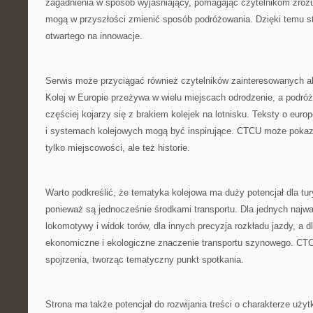
zagadnienia w sposób wyjaśniający, pomagając czytelnikom zrozu
mogą w przyszłości zmienić sposób podróżowania. Dzięki temu st
otwartego na innowacje.
Serwis może przyciągać również czytelników zainteresowanych al
Kolej w Europie przeżywa w wielu miejscach odrodzenie, a podró
częściej kojarzy się z brakiem kolejek na lotnisku. Teksty o euro
i systemach kolejowych mogą być inspirujące. CTCU może pokazy
tylko miejscowości, ale też historie.
Warto podkreślić, że tematyka kolejowa ma duży potencjał dla tur
ponieważ są jednocześnie środkami transportu. Dla jednych najw
lokomotywy i widok torów, dla innych precyzja rozkładu jazdy, a d
ekonomiczne i ekologiczne znaczenie transportu szynowego. CT
spojrzenia, tworząc tematyczny punkt spotkania.
Strona ma także potencjał do rozwijania treści o charakterze uż