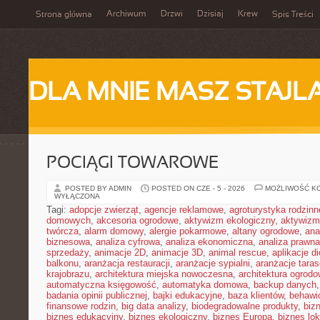
Archiwum
Drzwi
Dzisiaj
Krew
Strona główna
Spis Treści
DLA MNIE MASZ STAJL
POCIĄGI TOWAROWE
POSTED BY ADMIN
POSTED ON CZE - 5 - 2026
MOŻLIWOŚĆ K
WYŁĄCZONA
Tagi:
adopcje zwierząt
,
agencje reklamowe
,
agroturystyka rodzinn
domowych
,
akcesoria ogrodowe
,
aktywizm ekologiczny
,
aktywizm
twórcza
,
alarm domowy
,
alergie pokarmowe
,
altany ogrodowe
,
ana
biznesowa
,
analiza cyfrowa
,
analiza ekonomiczna
,
analiza prawn
sprzedaży
,
animacje 2D
,
animacje 3D
,
animal rescue
,
aplikacje d
balkonu
,
aranżacja restauracji
,
aranżacje sypialni
,
aranżacje tara
krajobrazu
,
architektura miejska nowoczesna
,
architektura ogrod
automatyczna księgowość
,
automatyka domowa
,
backup danych
badania opinii publicznej
,
bajki edukacyjne
,
baza klientów
,
behawi
finansowe rodzin
,
big data analizy
,
biodegradowalne produkty
,
biz
biznes edukacyjny
,
biznes ekologiczny
,
biznes Europa
,
biznes lok