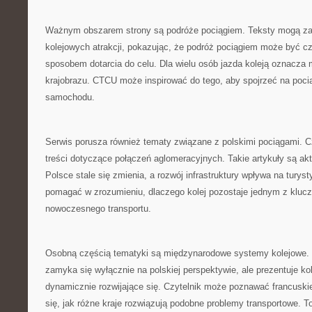
Ważnym obszarem strony są podróże pociągiem. Teksty mogą z
kolejowych atrakcji, pokazując, że podróż pociągiem może być cz
sposobem dotarcia do celu. Dla wielu osób jazda koleją oznacza
krajobrazu. CTCU może inspirować do tego, aby spojrzeć na pocią
samochodu.
Serwis porusza również tematy związane z polskimi pociągami. C
treści dotyczące połączeń aglomeracyjnych. Takie artykuły są akt
Polsce stale się zmienia, a rozwój infrastruktury wpływa na tur
pomagać w zrozumieniu, dlaczego kolej pozostaje jednym z klu
nowoczesnego transportu.
Osobną częścią tematyki są międzynarodowe systemy kolejowe. D
zamyka się wyłącznie na polskiej perspektywie, ale prezentuje kol
dynamicznie rozwijające się. Czytelnik może poznawać francusk
się, jak różne kraje rozwiązują podobne problemy transportowe. T