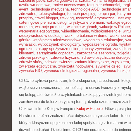
szkolenie psów
,
sztuka gotowania
,
sztuka kulinarna regionalna
,
s
użytkowa domowa
,
taniec nowoczesny
,
targi nieruchomości
,
targ
event
,
technologia medyczna
,
technologie AGD
,
technologie sma
zdrowotne
,
telepsychologia
,
tempeh przepisy
,
terapia par
,
testy 
przepisy
,
travel blogger
,
trekking
,
twórczość artystyczna
,
user exp
cateringowe premium
,
usługi turystyczne premium
,
wakacje egzo
morzem
,
wakacje premium
,
wakacje w górach
,
wakacje w Polsce
weterynaria egzotyczna
,
wideofilmowanie
,
wideokonferencje
,
wirtu
rzeczywistość w edukacji
,
work-life balance w domu
,
workshop su
górska
,
współpraca międzynarodowa
,
wydarzenia edukacyjne
,
wy
wynalazki
,
wypoczynek ekologiczny
,
wyposażenie ogrodu
,
wysta
ogrodzie
,
zakupy spożywcze online
,
zapasy żywności
,
zarządzani
klientami
,
zarządzanie odpadami
,
zarządzanie zespołem
,
zdjęcia
zdrowe przekąski
,
zdrowie fizyczne
,
zdrowie psychiczne dorosłyc
zdrowie skóry
,
zdrowie zwierząt
,
zmiany klimatyczne
,
zupy krem
zwierzęta egzotyczne
,
zwierzęta hodowlane
,
żywienie dzieci
,
żyw
żywność BIO
,
żywność ekologiczna regionalna
,
żywność funkcjo
CTCU to cyfrowa przestrzeń, które skupia się na podróżach kole
wiąże się z nowoczesną mobilnością. To serwis tworzony z myślą 
się koleją, ale również o czytelnikach szukających rzetelnych om
zamiłowanie do kolei z przyjazną formą, dzięki czemu może zain
Ciekawe linki to Kolej w Europie i
Kolej w Europie
. Główną osią te
Na stronie można znaleźć treści dotyczące szybkich kolei. To obs
którym klasyczne spojrzenie na kolej spotyka się z tematami wspó
dużych prędkości. Dzięki temu CTCU nie ogranicza się do jedneg