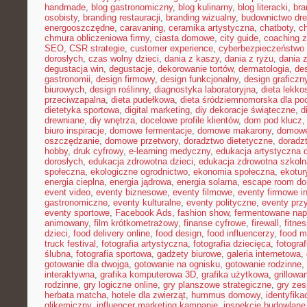
handmade
,
blog gastronomiczny
,
blog kulinarny
,
blog literacki
,
bra
osobisty
,
branding restauracji
,
branding wizualny
,
budownictwo dr
energooszczędne
,
caravaning
,
ceramika artystyczna
,
chatboty
,
ch
chmura obliczeniowa firmy
,
ciasta domowe
,
city guide
,
coaching z
SEO
,
CSR strategie
,
customer experience
,
cyberbezpieczeństwo 
dorosłych
,
czas wolny dzieci
,
dania z kaszy
,
dania z ryżu
,
dania 
degustacja win
,
degustacje
,
dekorowanie tortów
,
dermatologia
,
de
gastronomii
,
design firmowy
,
design funkcjonalny
,
design graficzn
biurowych
,
design roślinny
,
diagnostyka laboratoryjna
,
dieta lekko
przeciwzapalna
,
dieta pudełkowa
,
dieta śródziemnomorska dla po
dietetyka sportowa
,
digital marketing
,
diy dekoracje świąteczne
,
d
drewniane
,
diy wnętrza
,
docelowe profile klientów
,
dom pod klucz
biuro inspiracje
,
domowe fermentacje
,
domowe makarony
,
domowe
oszczędzanie
,
domowe przetwory
,
doradztwo dietetyczne
,
doradz
hobby
,
druk cyfrowy
,
e-learning medyczny
,
edukacja artystyczna d
dorosłych
,
edukacja zdrowotna dzieci
,
edukacja zdrowotna szkoln
społeczna
,
ekologiczne ogrodnictwo
,
ekonomia społeczna
,
ekotur
energia cieplna
,
energia jądrowa
,
energia solarna
,
escape room d
event video
,
eventy biznesowe
,
eventy filmowe
,
eventy firmowe i
gastronomiczne
,
eventy kulturalne
,
eventy polityczne
,
eventy prz
eventy sportowe
,
Facebook Ads
,
fashion show
,
fermentowane nap
animowany
,
film krótkometrażowy
,
finanse cyfrowe
,
firewall
,
fitne
dzieci
,
food delivery online
,
food design
,
food influencerzy
,
food m
truck festival
,
fotografia artystyczna
,
fotografia dziecięca
,
fotograf
ślubna
,
fotografia sportowa
,
gadżety biurowe
,
galeria internetowa
,
gotowanie dla dwojga
,
gotowanie na ognisku
,
gotowanie rodzinne
,
interaktywna
,
grafika komputerowa 3D
,
grafika użytkowa
,
grillow
rodzinne
,
gry logiczne online
,
gry planszowe strategiczne
,
gry ze
herbata matcha
,
hotele dla zwierząt
,
hummus domowy
,
identyfika
glikemiczny
,
influencer marketing kampanie
,
inspekcje budowlane