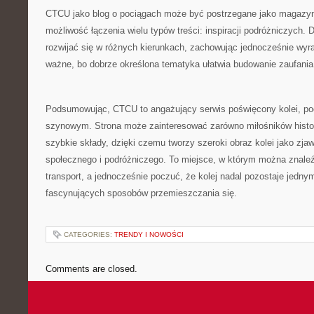
CTCU jako blog o pociągach może być postrzegane jako magazyn p
możliwość łączenia wielu typów treści: inspiracji podróżniczych.
rozwijać się w różnych kierunkach, zachowując jednocześnie wyra
ważne, bo dobrze określona tematyka ułatwia budowanie zaufania
Podsumowując, CTCU to angażujący serwis poświęcony kolei, p
szynowym. Strona może zainteresować zarówno miłośników histor
szybkie składy, dzięki czemu tworzy szeroki obraz kolei jako zja
społecznego i podróżniczego. To miejsce, w którym można znale
transport, a jednocześnie poczuć, że kolej nadal pozostaje jednym
fascynujących sposobów przemieszczania się.
CATEGORIES:
TRENDY I NOWOŚCI
Comments are closed.