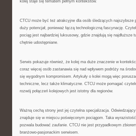
kolej staje się tematem pełnym kontekstów.
CTCU może być też atrakcyjne dla osób śledzących najszybsze po
duży potencjał, ponieważ łączą technologiczną fascynację. Czytel
pociąg jest najbardziej luksusowy, gdzie znajdują się najdłuższe t
chętnie udostępniane.
Serwis pokazuje również, że kolej ma duże znaczenie w kontekśc
coraz więcej osób zastanawia się nad wpływem podróży na środow
się wygodnym kompromisem. Artykuły o kolei mogą więc poruszać
techniczne, lecz także klimatyczne. CTCU może pomagać czytel
rozwój połączeń kolejowych jest istotny dla regionów.
Ważną cechą strony jest jej czytelna specjalizacja. Odwiedzając
znajduje się w miejscu poświęconym pociągom. Taka wyrazistość
pozwala budować zaufanie. CTCU nie jest przypadkowym zbiorem
branżowo-pasjonackim serwisem.