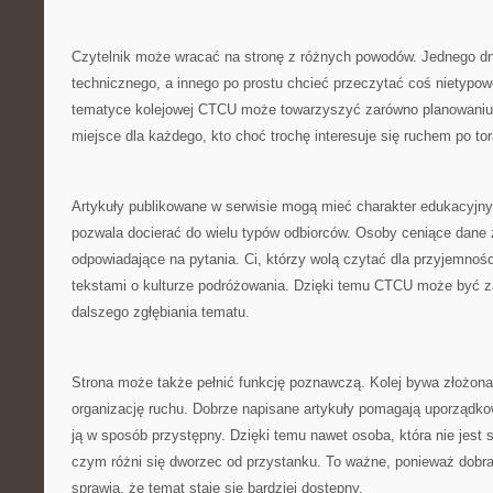
Czytelnik może wracać na stronę z różnych powodów. Jednego d
technicznego, a innego po prostu chcieć przeczytać coś nietypow
tematyce kolejowej CTCU może towarzyszyć zarówno planowaniu
miejsce dla każdego, kto choć trochę interesuje się ruchem po to
Artykuły publikowane w serwisie mogą mieć charakter edukacyjny
pozwala docierać do wielu typów odbiorców. Osoby ceniące dane z
odpowiadające na pytania. Ci, którzy wolą czytać dla przyjemnoś
tekstami o kulturze podróżowania. Dzięki temu CTCU może być za
dalszego zgłębiania tematu.
Strona może także pełnić funkcję poznawczą. Kolej bywa złożon
organizację ruchu. Dobrze napisane artykuły pomagają uporządko
ją w sposób przystępny. Dzięki temu nawet osoba, która nie jest 
czym różni się dworzec od przystanku. To ważne, ponieważ dobra
sprawia, że temat staje się bardziej dostępny.