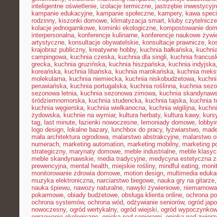
inteligentne oświetlenie
,
izolacje termiczne
,
jastrzębie inwestycyj
kampanie edukacyjne
,
kampanie społeczne
,
kampery
,
kawa speci
rodzinny
,
kiszonki domowe
,
klimatyzacja smart
,
kluby czytelnicze
kolacje jednogarnkowe
,
kominki ekologiczne
,
kompostowanie do
interpersonalna
,
konferencje kulinarne
,
konferencje naukowe żywi
artystyczne
,
konsultacje obywatelskie
,
konsultacje prawnicze
,
ko
krajobraz publiczny
,
kreatywne hobby
,
kuchnia bałkańska
,
kuchnia
campingowa
,
kuchnia czeska
,
kuchnia dla singli
,
kuchnia francus
grecka
,
kuchnia gruzińska
,
kuchnia hiszpańska
,
kuchnia indyjska
koreańska
,
kuchnia libańska
,
kuchnia marokańska
,
kuchnia mek
molekularna
,
kuchnia niemiecka
,
kuchnia niskobudżetowa
,
kuchni
peruwiańska
,
kuchnia portugalska
,
kuchnia roślinna
,
kuchnia sezo
sezonowa letnia
,
kuchnia sezonowa zimowa
,
kuchnia skandynaw
śródziemnomorska
,
kuchnia studencka
,
kuchnia tajska
,
kuchnia t
kuchnia węgierska
,
kuchnia wielkanocna
,
kuchnia wigilijna
,
kuchni
żydowska
,
kuchnie na wymiar
,
kultura herbaty
,
kultura kawy
,
kurs
tag
,
last minute
,
łazienki nowoczesne
,
lemoniady domowe
,
lobbyi
logo design
,
lokalne bazary
,
lunchbox do pracy
,
łyżwiarstwo
,
made
mała architektura ogrodowa
,
malarstwo abstrakcyjne
,
malarstwo o
numerach
,
marketing automation
,
marketing mobilny
,
marketing po
strategiczny
,
marynaty domowe
,
meble industrialne
,
meble klasy
meble skandynawskie
,
media tradycyjne
,
medycyna estetyczna z
prewencyjna
,
mental health
,
miejskie rośliny
,
mindful eating
,
moni
monitorowanie zdrowia domowe
,
motion design
,
multimedia eduka
muzyka elektroniczna
,
narciarstwo biegowe
,
nauka gry na gitarze
nauka śpiewu
,
nawozy naturalne
,
nawyki żywieniowe
,
niemarnowan
pokarmowe
,
obiady budżetowe
,
obsługa klienta online
,
ochrona po
ochrona systemów
,
ochrona wód
,
odżywianie seniorów
,
ogród japo
nowoczesny
,
ogród wertykalny
,
ogród wiejski
,
ogród wypoczynko
ogrzewanie ekologiczne
,
opieka nad seniorami
,
opieka nad zwier