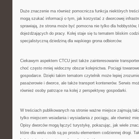
Duże znaczenie ma również pomocnicza funkcja niektórych treści
mogą szukać informacji o tym, jak korzystać z dworcowej infrastru
sprawiają, że strona może być pomocna nie tylko dla hobbystów, 
dojeżdżających do pracy. Kolej staje się tu tematem bliskim codzi
specjalistyczną dziedziną dla wąskiego grona odbiorców.
Ciekawym aspektem CTCU jest także zainteresowanie transport
choć często mniej widoczny obszar kolejnictwa. Pociągi towarow
gospodarce. Dzięki takim tematom czytelnik może lepiej zrozumieć
pasażerowie i dworce, ale także transport kontenerów. Serwis mo
również osoby patrzące na kolej z perspektywy gospodarki.
W treściach publikowanych na stronie ważne miejsce zajmują tak
tylko miejscem wsiadania i wysiadania z pociągu, ale również m
Opisy dworców mogą łączyć turystykę, pokazując, jak wiele znac
które dla wielu osób są po prostu elementem codziennej drogi. T