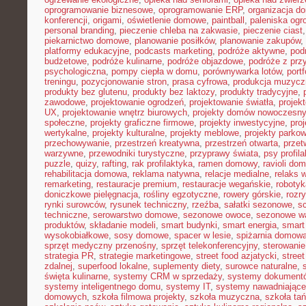
oprogramowanie biznesowe
,
oprogramowanie ERP
,
organizacja 
konferencji
,
origami
,
oświetlenie domowe
,
paintball
,
paleniska og
personal branding
,
pieczenie chleba na zakwasie
,
pieczenie ciast
piekarnictwo domowe
,
planowanie posiłków
,
planowanie zakupów
,
platformy edukacyjne
,
podcasts marketing
,
podróże aktywne
,
pod
budżetowe
,
podróże kulinarne
,
podróże objazdowe
,
podróże z prz
psychologiczna
,
pompy ciepła w domu
,
porównywarka lotów
,
portf
treningu
,
pozycjonowanie stron
,
prasa cyfrowa
,
produkcja muzycz
produkty bez glutenu
,
produkty bez laktozy
,
produkty tradycyjne
,
zawodowe
,
projektowanie ogrodzeń
,
projektowanie światła
,
projek
UX
,
projektowanie wnętrz biurowych
,
projekty domów nowoczesn
społeczne
,
projekty graficzne firmowe
,
projekty inwestycyjne
,
pro
wertykalne
,
projekty kulturalne
,
projekty meblowe
,
projekty parko
przechowywanie
,
przestrzeń kreatywna
,
przestrzeń otwarta
,
prze
warzywne
,
przewodniki turystyczne
,
przyprawy świata
,
psy profil
puzzle
,
quizy
,
rafting
,
rak profilaktyka
,
ramen domowy
,
ravioli do
rehabilitacja domowa
,
reklama natywna
,
relacje medialne
,
relaks 
remarketing
,
restauracje premium
,
restauracje wegańskie
,
roboty
doniczkowe pielęgnacja
,
rośliny egzotyczne
,
rowery górskie
,
rozr
rynki surowców
,
rysunek techniczny
,
rzeźba
,
sałatki sezonowe
,
s
techniczne
,
serowarstwo domowe
,
sezonowe owoce
,
sezonowe w
produktów
,
składanie modeli
,
smart budynki
,
smart energia
,
smart
wysokobiałkowe
,
sosy domowe
,
spacer w lesie
,
spiżarnia domow
sprzęt medyczny przenośny
,
sprzęt telekonferencyjny
,
sterowani
strategia PR
,
strategie marketingowe
,
street food azjatycki
,
stree
zdalnej
,
superfood lokalne
,
suplementy diety
,
surowce naturalne
,
święta kulinarne
,
systemy CRM w sprzedaży
,
systemy dokument
systemy inteligentnego domu
,
systemy IT
,
systemy nawadniające
domowych
,
szkoła filmowa projekty
,
szkoła muzyczna
,
szkoła ta