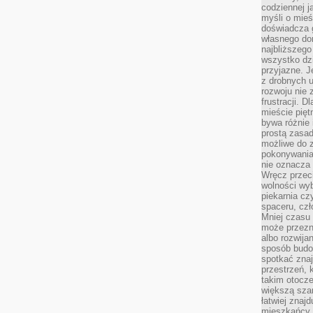
codziennej j
myśli o mieś
doświadcza g
własnego do
najbliższego
wszystko dzi
przyjazne. J
z drobnych u
rozwoju nie
frustracji. D
mieście pię
bywa różnie 
prostą zasa
możliwe do 
pokonywania 
nie oznacza 
Wręcz przec
wolności wyb
piekarnia cz
spaceru, czł
Mniej czasu 
może przezn
albo rozwija
sposób budow
spotkać zna
przestrzeń, 
takim otocz
większą szan
łatwiej znaj
mieszkańcy 