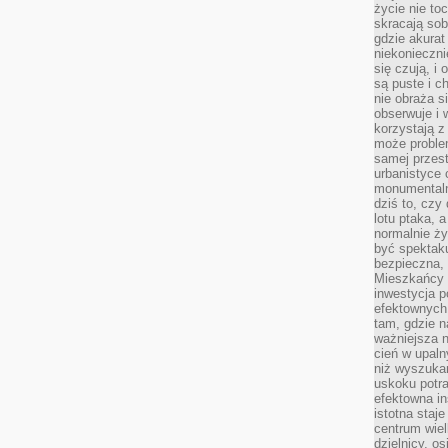
życie nie t
skracają sob
gdzie akurat
niekonieczni
się czują, i 
są puste i c
nie obraża s
obserwuje i 
korzystają z
może proble
samej przes
urbanistyce 
monumentalno
dziś to, czy
lotu ptaka, a
normalnie ży
być spektaku
bezpieczna, 
Mieszkańcy 
inwestycja p
efektownych
tam, gdzie 
ważniejsza 
cień w upal
niż wyszuka
uskoku potra
efektowna in
istotna staje
centrum wiel
dzielnicy, os