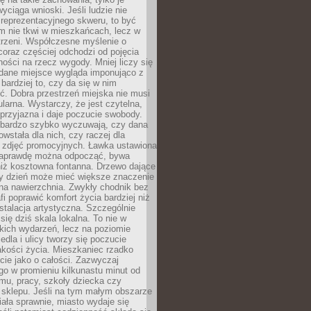
wyciąga wnioski. Jeśli ludzie nie
 reprezentacyjnego skweru, to być
m nie tkwi w mieszkańcach, lecz w
trzeni. Współczesne myślenie o
coraz częściej odchodzi od pojęcia
ści na rzecz wygody. Mniej liczy się
 dane miejsce wygląda imponująco z
 bardziej to, czy da się w nim
ć. Dobra przestrzeń miejska nie musi
larna. Wystarczy, że jest czytelna,
przyjazna i daje poczucie swobody.
bardzo szybko wyczuwają, czy dana
owstała dla nich, czy raczej dla
 zdjęć promocyjnych. Ławka ustawiona
naprawdę można odpocząć, bywa
niż kosztowna fontanna. Drzewo dające
ny dzień może mieć większe znaczenie
na nawierzchnia. Zwykły chodnik bez
fi poprawić komfort życia bardziej niż
stalacja artystyczna. Szczególnie
 się dziś skala lokalna. To nie w
kich wydarzeń, lecz na poziomie
iedla i ulicy tworzy się poczucie
akości życia. Mieszkaniec rzadko
cie jako o całości. Zazwyczaj
o w promieniu kilkunastu minut od
mu, pracy, szkoły dziecka czy
 sklepu. Jeśli na tym małym obszarze
ała sprawnie, miasto wydaje się