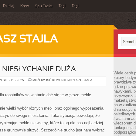
Dzisiaj
Krew
Tagi
Tagi
Spis Treści
SUB
ASZ STAJLA
E NIESŁYCHANIE DUŻA
Wiele osób 
zbiory budyn
OBECNIE
SIE - 11 - 2025
MOŻLIWOŚĆ KOMENTOWANIA
ZOSTAŁA
prawdziwe ży
ISTNIEJE
gdzie pojawi
NIESŁYCHANIE
DUŻA
nawykami, p
la robotników są w stanie dać się te większe meble
przyzwyczaje
makietą stwo
na wizualiza
ie wielki wybór różnych mebli oraz ogólnego wyposażenia,
dnia oddych
osiedlowych 
naczyć do swego mieszkania. Taka sytuacja powoduje, że
światłami a
bierając meble nie wiemy, które to są dla nas najbardziej
wieczorem do
funkcjonują t
sze gruntownie służyć. Szczególnie trudno jest nam wybrać
podporządko