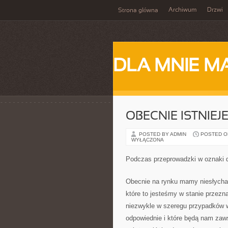
Archiwum
Drzwi
Strona główna
DLA MNIE M
OBECNIE ISTNIEJ
POSTED BY ADMIN
POSTED ON 
WYŁĄCZONA
Podczas przeprowadzki w oznaki d
Obecnie na rynku mamy niesłychan
które to jesteśmy w stanie przez
niezwykle w szeregu przypadków wy
odpowiednie i które będą nam zaw