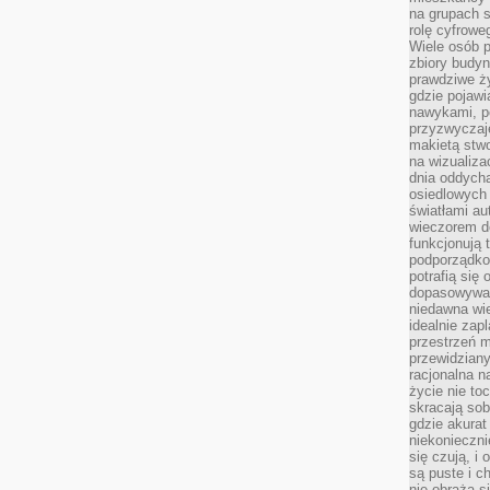
na grupach s
rolę cyfrowe
Wiele osób 
zbiory budyn
prawdziwe ży
gdzie pojawi
nawykami, p
przyzwyczaje
makietą stwo
na wizualiza
dnia oddych
osiedlowych 
światłami a
wieczorem do
funkcjonują t
podporządko
potrafią się
dopasowywać
niedawna wie
idealnie zap
przestrzeń m
przewidziany
racjonalna n
życie nie t
skracają sob
gdzie akurat
niekonieczni
się czują, i 
są puste i c
nie obraża s