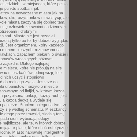
ąsiedzkich i w miejscach, które pełnią
go punktu spotkań, jak
patrzy na nowoczesne miasta jak na
ków, ulic, przystanków i inwestycji, ale
cie miasta zaczyna się dopiero tam,
a się człowiek ze swoimi codziennymi
otrzebami i drobnymi
niami. Miasto nie jest przecież
rzoną tylko po to, by dobrze wyglądać
cji. Jest organizmem, który każdego
a ruchem pieszych, rozmowami na
ławkach, zapachem piekarni o świcie i
utobusów wracających późnym
 zajezdni. Dlatego najlepiej
e miejsca, które nie próbują na siłę
wać mieszkańców jednej wizji, lecz
 od nich uczyć i stopniowo
 do realnego życia. Jeszcze do
lu urbanistów marzyło o mieście
lanowanym od linijki, w którym każda
a przypisaną funkcję, każdy ruch jest
, a każda decyzja wydaje się
a papierze. Problem polega na tym, że
oczy się według schematu. Mieszkańcy
ie drogę przez trawniki, siadają tam,
 pada cień, wybierają sklepy
e najbliższe, ale te, w których dobrze
omijają te place, które choć estetyczne,
hłodne. Miasto naprawdę inteligentne
ię na takie zachowania, tylko je