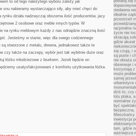
potrafią się
iem to od tego należytego wyboru zależy jak
dopasowywać
e snu nabieramy wystarczająco siły, aby mieć chęci do
niedawna wie
idealnie zap
a rynku działa nadzwyczaj obszerna ilość producentów, jacy
przestrzeń m
 piętrowe 2 osobowe oraz meble innych typów. W
przewidziany
racjonalna n
zie na rynku meblowym każdy z nas odnajdzie znaczną ilość
życie nie t
skracają sob
upić. Jesteśmy w stanie, więc dla swego codziennego
gdzie akurat
o są stworzone z metalu, drewna, jednakowoż także te
niekonieczni
się czują, i 
ne czy także na zaczepy, wybór jest tak wybitnie duże oraz
są puste i c
tuj łóżko młodzieżowe z biurkiem. Jeżeli będzie on
nie obraża s
obserwuje i 
będziemy usatysfakcjonowani z komfortu użytkowania łóżka.
korzystają z
może proble
samej przes
urbanistyce 
monumentalno
dziś to, czy
lotu ptaka, a
normalnie ży
być spektaku
bezpieczna, 
Mieszkańcy 
inwestycja p
efektownych
tam, gdzie 
ważniejsza 
STRAWERSJA