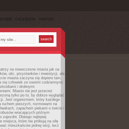
SCRIBE
FACEBOOK
TWITTER
patrzy na nowoczesne miasta jak na
ków, ulic, przystanków i inwestycji, ale
cie miasta zaczyna się dopiero tam,
a się człowiek ze swoimi codziennymi
otrzebami i drobnymi
niami. Miasto nie jest przecież
rzoną tylko po to, by dobrze wyglądać
cji. Jest organizmem, który każdego
a ruchem pieszych, rozmowami na
ławkach, zapachem piekarni o świcie i
utobusów wracających późnym
 zajezdni. Dlatego najlepiej
e miejsca, które nie próbują na siłę
wać mieszkańców jednej wizji, lecz