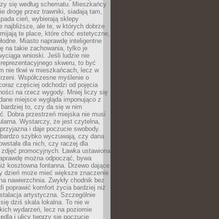
oczy się według schematu. Mieszkańcy
ie drogę przez trawniki, siadają tam,
 pada cień, wybierają sklepy
e najbliższe, ale te, w których dobrze
omijają te place, które choć estetyczne,
hłodne. Miasto naprawdę inteligentne
ię na takie zachowania, tylko je
wyciąga wnioski. Jeśli ludzie nie
 reprezentacyjnego skweru, to być
m nie tkwi w mieszkańcach, lecz w
trzeni. Współczesne myślenie o
coraz częściej odchodzi od pojęcia
ści na rzecz wygody. Mniej liczy się
 dane miejsce wygląda imponująco z
 bardziej to, czy da się w nim
ć. Dobra przestrzeń miejska nie musi
larna. Wystarczy, że jest czytelna,
przyjazna i daje poczucie swobody.
bardzo szybko wyczuwają, czy dana
owstała dla nich, czy raczej dla
 zdjęć promocyjnych. Ławka ustawiona
naprawdę można odpocząć, bywa
niż kosztowna fontanna. Drzewo dające
ny dzień może mieć większe znaczenie
na nawierzchnia. Zwykły chodnik bez
fi poprawić komfort życia bardziej niż
stalacja artystyczna. Szczególnie
 się dziś skala lokalna. To nie w
kich wydarzeń, lecz na poziomie
iedla i ulicy tworzy się poczucie