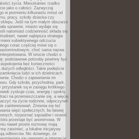
akości życia. Mieszkaniec rzadko
cie jako o całości. Zazwyczaj
o w promieniu kilkunastu minut od
mu, pracy, szkoły dziecka czy
 sklepu. Jeśli na tym małym obszarze
ała sprawnie, miasto wydaje się
eśli natomiast codzienność składa się
trudnień, nawet najlepsza strategia
 zmieni subiektywnego odczucia
latego coraz częściej mówi się o
tnastominutowym, choć sama nazwa
interpretowana. W istocie chodzi o
dę: podstawowe potrzeby powinny być
zaspokojenia bez konieczności
dużych odległości. Takie podejście
zamknięcia ludzi w ich dzielnicach.
iwnie. Chodzi o zapewnienie im
oru. Gdy szkoła, przychodnia, park,
y przystanek są w zasięgu krótkiego
owiek zyskuje czas, energię i spokój.
traci na przemieszczanie się, a więcej
aczyć na życie rodzinne, odpoczynek
nie zainteresowań. Zmienia się też
ania więzi społecznych, bo łatwiej
jomych, rozpoznać sąsiadów i oswoić
która przestaje być anonimowa. W
eniu nawet proste rozmowy mają
sę zaistnieć, a lokalne inicjatywy
dują odbiorców. Nic dziwnego, że
wymieniają się uwagami w internecie,