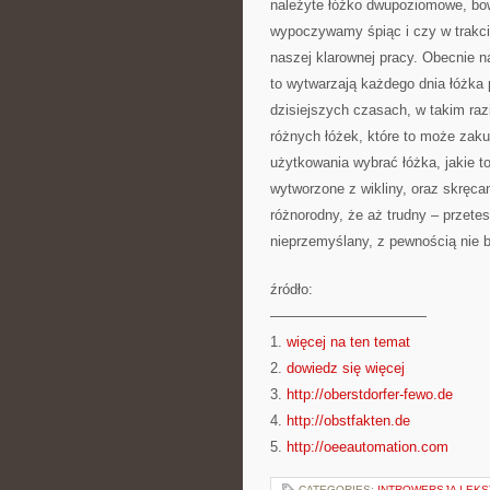
należyte łóżko dwupoziomowe, bow
wypoczywamy śpiąc i czy w trakci
naszej klarownej pracy. Obecnie n
to wytwarzają każdego dnia łóżka
dzisiejszych czasach, w takim ra
różnych łóżek, które to może zak
użytkowania wybrać łóżka, jakie t
wytworzone z wikliny, oraz skręca
różnorodny, że aż trudny – przetes
nieprzemyślany, z pewnością nie 
źródło:
———————————
1.
więcej na ten temat
2.
dowiedz się więcej
3.
http://oberstdorfer-fewo.de
4.
http://obstfakten.de
5.
http://oeeautomation.com
CATEGORIES:
INTROWERSJA I EK