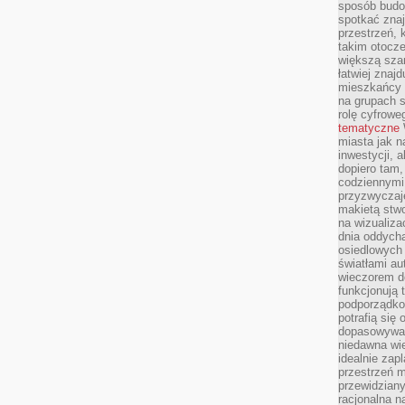
sposób budow
spotkać zna
przestrzeń, 
takim otocz
większą szan
łatwiej znaj
mieszkańcy 
na grupach s
rolę cyfrowe
tematyczne
miasta jak n
inwestycji, 
dopiero tam,
codziennymi
przyzwyczaje
makietą stwo
na wizualiza
dnia oddych
osiedlowych 
światłami a
wieczorem do
funkcjonują t
podporządko
potrafią się
dopasowywać
niedawna wie
idealnie zap
przestrzeń m
przewidziany
racjonalna n