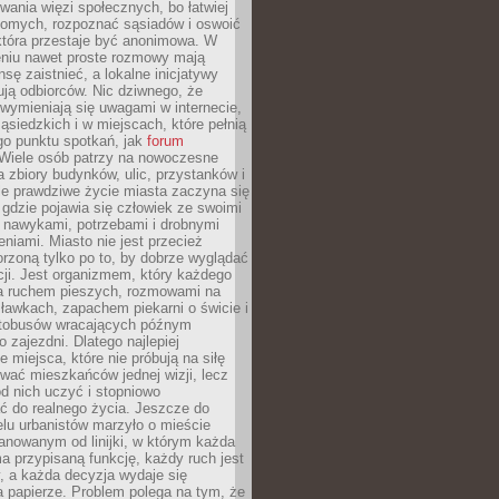
ania więzi społecznych, bo łatwiej
jomych, rozpoznać sąsiadów i oswoić
która przestaje być anonimowa. W
eniu nawet proste rozmowy mają
sę zaistnieć, a lokalne inicjatywy
dują odbiorców. Nic dziwnego, że
wymieniają się uwagami w internecie,
ąsiedzkich i w miejscach, które pełnią
go punktu spotkań, jak
forum
Wiele osób patrzy na nowoczesne
a zbiory budynków, ulic, przystanków i
ale prawdziwe życie miasta zaczyna się
 gdzie pojawia się człowiek ze swoimi
 nawykami, potrzebami i drobnymi
niami. Miasto nie jest przecież
rzoną tylko po to, by dobrze wyglądać
cji. Jest organizmem, który każdego
a ruchem pieszych, rozmowami na
ławkach, zapachem piekarni o świcie i
utobusów wracających późnym
 zajezdni. Dlatego najlepiej
e miejsca, które nie próbują na siłę
wać mieszkańców jednej wizji, lecz
 od nich uczyć i stopniowo
 do realnego życia. Jeszcze do
lu urbanistów marzyło o mieście
lanowanym od linijki, w którym każda
a przypisaną funkcję, każdy ruch jest
, a każda decyzja wydaje się
a papierze. Problem polega na tym, że