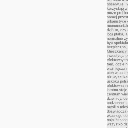
obserwuje i 
korzystają z
może proble
samej przes
urbanistyce 
monumentalno
dziś to, czy
lotu ptaka, a
normalnie ży
być spektaku
bezpieczna, 
Mieszkańcy 
inwestycja p
efektownych
tam, gdzie 
ważniejsza 
cień w upal
niż wyszuka
uskoku potra
efektowna in
istotna staje
centrum wiel
dzielnicy, os
codziennej j
myśli o mieś
doświadcza g
własnego do
najbliższego
wszystko dzi