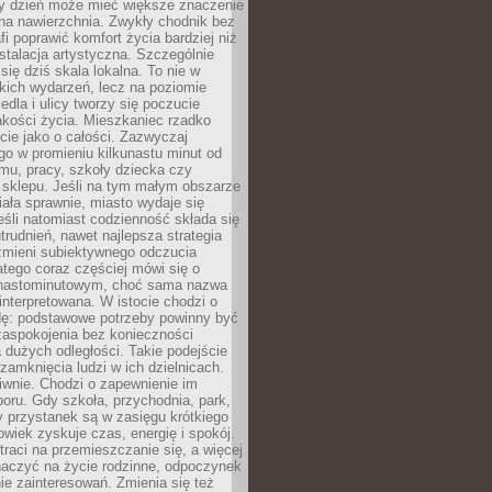
ny dzień może mieć większe znaczenie
na nawierzchnia. Zwykły chodnik bez
fi poprawić komfort życia bardziej niż
stalacja artystyczna. Szczególnie
 się dziś skala lokalna. To nie w
kich wydarzeń, lecz na poziomie
iedla i ulicy tworzy się poczucie
akości życia. Mieszkaniec rzadko
cie jako o całości. Zazwyczaj
o w promieniu kilkunastu minut od
mu, pracy, szkoły dziecka czy
 sklepu. Jeśli na tym małym obszarze
ała sprawnie, miasto wydaje się
eśli natomiast codzienność składa się
trudnień, nawet najlepsza strategia
 zmieni subiektywnego odczucia
latego coraz częściej mówi się o
tnastominutowym, choć sama nazwa
interpretowana. W istocie chodzi o
dę: podstawowe potrzeby powinny być
zaspokojenia bez konieczności
dużych odległości. Takie podejście
zamknięcia ludzi w ich dzielnicach.
iwnie. Chodzi o zapewnienie im
oru. Gdy szkoła, przychodnia, park,
y przystanek są w zasięgu krótkiego
owiek zyskuje czas, energię i spokój.
traci na przemieszczanie się, a więcej
aczyć na życie rodzinne, odpoczynek
nie zainteresowań. Zmienia się też