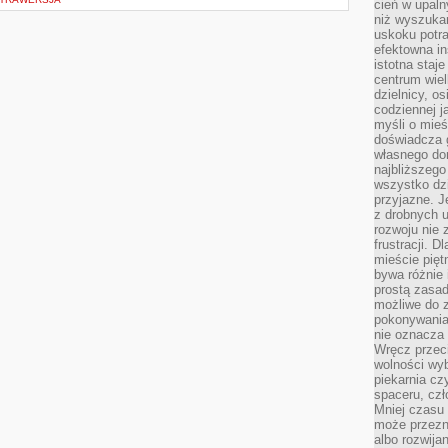
cień w upal
niż wyszuka
uskoku potra
efektowna in
istotna staje
centrum wiel
dzielnicy, os
codziennej j
myśli o mieś
doświadcza g
własnego do
najbliższego
wszystko dzi
przyjazne. J
z drobnych u
rozwoju nie
frustracji. D
mieście pię
bywa różnie 
prostą zasa
możliwe do 
pokonywania 
nie oznacza 
Wręcz przec
wolności wyb
piekarnia cz
spaceru, czł
Mniej czasu 
może przezn
albo rozwija