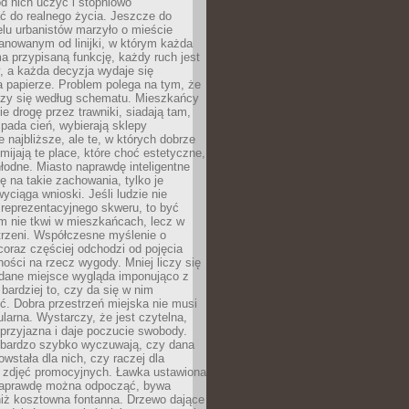
 od nich uczyć i stopniowo
 do realnego życia. Jeszcze do
lu urbanistów marzyło o mieście
lanowanym od linijki, w którym każda
a przypisaną funkcję, każdy ruch jest
, a każda decyzja wydaje się
a papierze. Problem polega na tym, że
oczy się według schematu. Mieszkańcy
ie drogę przez trawniki, siadają tam,
 pada cień, wybierają sklepy
e najbliższe, ale te, w których dobrze
omijają te place, które choć estetyczne,
hłodne. Miasto naprawdę inteligentne
ię na takie zachowania, tylko je
wyciąga wnioski. Jeśli ludzie nie
 reprezentacyjnego skweru, to być
m nie tkwi w mieszkańcach, lecz w
trzeni. Współczesne myślenie o
coraz częściej odchodzi od pojęcia
ści na rzecz wygody. Mniej liczy się
 dane miejsce wygląda imponująco z
 bardziej to, czy da się w nim
ć. Dobra przestrzeń miejska nie musi
larna. Wystarczy, że jest czytelna,
przyjazna i daje poczucie swobody.
bardzo szybko wyczuwają, czy dana
owstała dla nich, czy raczej dla
 zdjęć promocyjnych. Ławka ustawiona
naprawdę można odpocząć, bywa
niż kosztowna fontanna. Drzewo dające