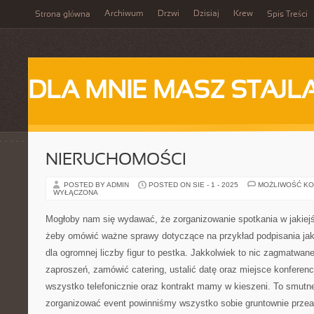
Archiwum
Drzwi
Dzisiaj
Krew
Strona główna
Spis Treści
DLA MNIE MASZ STAJL
NIERUCHOMOŚCI
POSTED BY ADMIN
POSTED ON SIE - 1 - 2025
MOŻLIWOŚĆ K
WYŁĄCZONA
Mogłoby nam się wydawać, że zorganizowanie spotkania w jakiejś 
żeby omówić ważne sprawy dotyczące na przykład podpisania jaki
dla ogromnej liczby figur to pestka. Jakkolwiek to nic zagmatwane
zaproszeń, zamówić catering, ustalić datę oraz miejsce konferencj
wszystko telefonicznie oraz kontrakt mamy w kieszeni. To smutn
zorganizować event powinniśmy wszystko sobie gruntownie przea