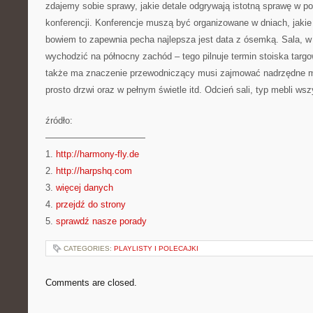
zdajemy sobie sprawy, jakie detale odgrywają istotną sprawę w 
konferencji. Konferencje muszą być organizowane w dniach, jakie 
bowiem to zapewnia pecha najlepsza jest data z ósemką. Sala, w 
wychodzić na północny zachód – tego pilnuje termin stoiska targow
także ma znaczenie przewodniczący musi zajmować nadrzędne mi
prosto drzwi oraz w pełnym świetle itd. Odcień sali, typ mebli w
źródło:
———————————
1.
http://harmony-fly.de
2.
http://harpshq.com
3.
więcej danych
4.
przejdź do strony
5.
sprawdź nasze porady
CATEGORIES:
PLAYLISTY I POLECAJKI
Comments are closed.