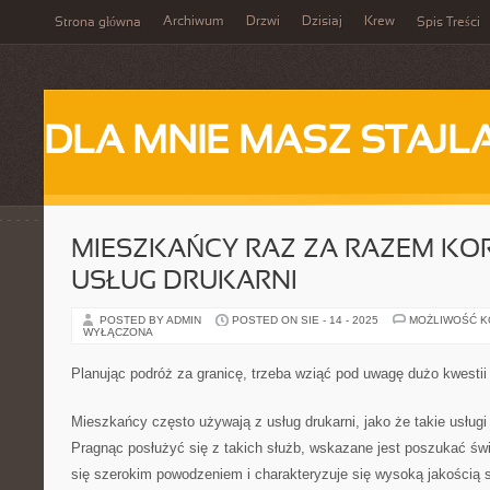
Archiwum
Drzwi
Dzisiaj
Krew
Strona główna
Spis Treści
DLA MNIE MASZ STAJL
MIESZKAŃCY RAZ ZA RAZEM KOR
USŁUG DRUKARNI
POSTED BY ADMIN
POSTED ON SIE - 14 - 2025
MOŻLIWOŚĆ 
WYŁĄCZONA
Planując podróż za granicę, trzeba wziąć pod uwagę dużo kwestii
Mieszkańcy często używają z usług drukarni, jako że takie usług
Pragnąc posłużyć się z takich służb, wskazane jest poszukać świe
się szerokim powodzeniem i charakteryzuje się wysoką jakością