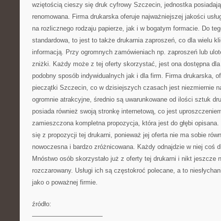
wziętością cieszy się druk cyfrowy Szczecin, jednostka posiadając
renomowana. Firma drukarska oferuje najważniejszej jakości usł
na rozlicznego rodzaju papierze, jak i w bogatym formacie. Do tego
standardowa, to jest to także drukarnia zaproszeń, co dla wielu kl
informacją. Przy ogromnych zamówieniach np. zaproszeń lub ulot
zniżki. Każdy może z tej oferty skorzystać, jest ona dostępna dla
podobny sposób indywidualnych jak i dla firm. Firma drukarska, o
pieczątki Szczecin, co w dzisiejszych czasach jest niezmiernie n
ogromnie atrakcyjne, średnio są uwarunkowane od ilości sztuk dr
posiada również swoją stronkę internetową, co jest uproszczeniem 
zamieszczona kompletna propozycja, która jest do głębi opisana
się z propozycji tej drukarni, ponieważ jej oferta nie ma sobie ró
nowoczesna i bardzo zróżnicowana. Każdy odnajdzie w niej coś dla
Mnóstwo osób skorzystało już z oferty tej drukarni i nikt jeszcze 
rozczarowany. Usługi ich są częstokroć polecane, a to niesłychan
jako o poważnej firmie.
źródło:
———————————