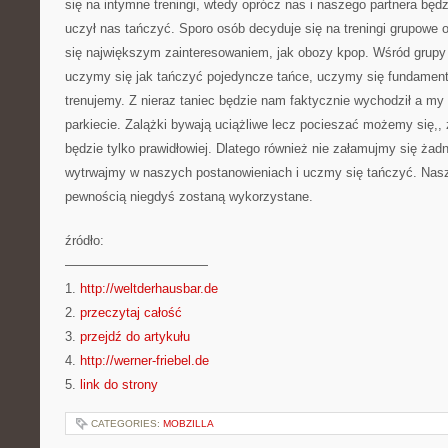
się na intymne treningi, wtedy oprócz nas i naszego partnera będzi
uczył nas tańczyć. Sporo osób decyduje się na treningi grupowe o
się największym zainteresowaniem, jak obozy kpop. Wśród grupy 
uczymy się jak tańczyć pojedyncze tańce, uczymy się fundamenta
trenujemy. Z nieraz taniec będzie nam faktycznie wychodził a my
parkiecie. Zalążki bywają uciążliwe lecz pocieszać możemy się,,
będzie tylko prawidłowiej. Dlatego również nie załamujmy się ża
wytrwajmy w naszych postanowieniach i uczmy się tańczyć. Nasz
pewnością niegdyś zostaną wykorzystane.
źródło:
———————————
1.
http://weltderhausbar.de
2.
przeczytaj całość
3.
przejdź do artykułu
4.
http://werner-friebel.de
5.
link do strony
CATEGORIES:
MOBZILLA