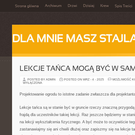
Archiwum
Drzwi
Dzisiaj
Krew
Strona główna
Spis Treści
DLA MNIE MASZ STAJL
LEKCJE TAŃCA MOGĄ BYĆ W SAM
POSTED BY ADMIN
POSTED ON WRZ - 4 - 2025
MOŻLIWOŚĆ 
WYŁĄCZONA
Projektowanie ogrodu to istotne zadanie zwłaszcza dla projektant
Lekcje tańca są w stanie być w gruncie rzeczy znaczną przygodą
frajdą dla uczestników takiej lekcji. Raz jeszcze będziemy w stani
na lekcji wykształcenia fizycznego. A być może to oczywiście teg
zastanawiajmy się ani chwili dłużej oraz zapiszmy się na lekcj