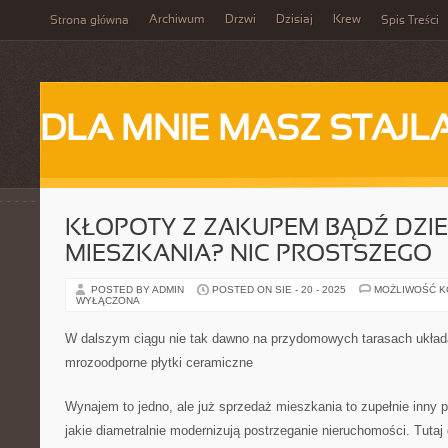
Archiwum
Drzwi
Dzisiaj
Krew
Strona główna
Spis Treści
DLA MNIE MASZ STAJL
KŁOPOTY Z ZAKUPEM BĄDŹ DZI
MIESZKANIA? NIC PROSTSZEGO
POSTED BY ADMIN
POSTED ON SIE - 20 - 2025
MOŻLIWOŚĆ 
WYŁĄCZONA
W dalszym ciągu nie tak dawno na przydomowych tarasach układ
mrozoodporne płytki ceramiczne
Wynajem to jedno, ale już sprzedaż mieszkania to zupełnie inny p
jakie diametralnie modernizują postrzeganie nieruchomości. Tut