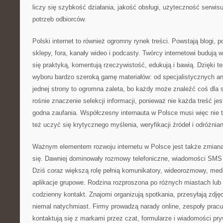
liczy się szybkość działania, jakość obsługi, użyteczność serwis
potrzeb odbiorców.
Polski internet to również ogromny rynek treści. Powstają blogi, p
sklepy, fora, kanały wideo i podcasty. Twórcy internetowi budują 
się praktyką, komentują rzeczywistość, edukują i bawią. Dzięki 
wyboru bardzo szeroką gamę materiałów: od specjalistycznych an
jednej strony to ogromna zaleta, bo każdy może znaleźć coś dla si
rośnie znaczenie selekcji informacji, ponieważ nie każda treść jes
godna zaufania. Współczesny internauta w Polsce musi więc nie ty
też uczyć się krytycznego myślenia, weryfikacji źródeł i odróżnian
Ważnym elementem rozwoju internetu w Polsce jest także zmia
się. Dawniej dominowały rozmowy telefoniczne, wiadomości SMS i
Dziś coraz większą rolę pełnią komunikatory, wideorozmowy, med
aplikacje grupowe. Rodzina rozproszona po różnych miastach lu
codzienny kontakt. Znajomi organizują spotkania, przesyłają zdjęc
niemal natychmiast. Firmy prowadzą narady online, zespoły pracują
kontaktują się z markami przez czat, formularze i wiadomości pr