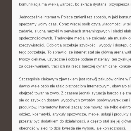
komunikacja ma wielką wartość, bo skraca dystans, przyspiesza r
Jednocześnie internet w Polsce zmienił też sposób, w jaki konsu
spędzamy wolny czas. Coraz więcej osób czyta wiadomości w tele
żądanie, słucha muzyki w serwisach streamingowych i śledzi ul
społecznościowych. Tradycyjne media nie zniknęły, ale musiały 
rzeczywistości. Odbiorca oczekuje szybkości, wygody i dostępu 
tego potrzebuje. To sprawiło, że internet stał się główną areną w
tworzy ciekawe, użyteczne i dobrze podane materiały, ten zyskuj
za oczekiwaniami, traci ich na rzecz bardziej dynamicznej konkure
Szczególnie ciekawym zjawiskiem jest rozwój zakupów online w P
dawno wiele osób nie ufało płatnościom internetowym, obawiało s
obejrzeć towar na żywo. Z czasem jednak sytuacja bardzo się zmie
się do szybkich dostaw, wygodnych zwrotów, porównywarek cen 
produktów. Internetowy handel zaczął obejmować nie tylko elektro
odzież, kosmetyki, artykuły spożywcze, meble, usługi i produkty 
przestał być dodatkiem do działalności, a często stał się jej głów
obecność w sieci to dziś kwestia nie wyboru, ale konieczności.