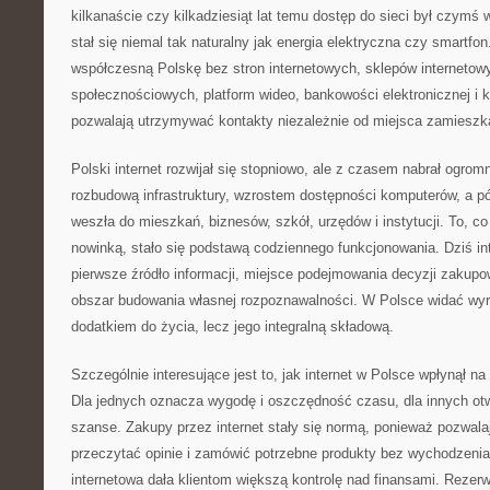
kilkanaście czy kilkadziesiąt lat temu dostęp do sieci był czymś 
stał się niemal tak naturalny jak energia elektryczna czy smartfo
współczesną Polskę bez stron internetowych, sklepów interneto
społecznościowych, platform wideo, bankowości elektronicznej i 
pozwalają utrzymywać kontakty niezależnie od miejsca zamieszk
Polski internet rozwijał się stopniowo, ale z czasem nabrał ogro
rozbudową infrastruktury, wzrostem dostępności komputerów, a pó
weszła do mieszkań, biznesów, szkół, urzędów i instytucji. To, c
nowinką, stało się podstawą codziennego funkcjonowania. Dziś int
pierwsze źródło informacji, miejsce podejmowania decyzji zakupo
obszar budowania własnej rozpoznawalności. W Polsce widać wyraź
dodatkiem do życia, lecz jego integralną składową.
Szczególnie interesujące jest to, jak internet w Polsce wpłynął n
Dla jednych oznacza wygodę i oszczędność czasu, dla innych ot
szanse. Zakupy przez internet stały się normą, ponieważ pozwala
przeczytać opinie i zamówić potrzebne produkty bez wychodzen
internetowa dała klientom większą kontrolę nad finansami. Rezerwa