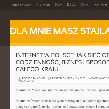
Archiwum
Drzwi
Dzisiaj
Krew
Strona główna
Spis Treści
DLA MNIE MASZ STAJL
INTERNET W POLSCE: JAK SIEĆ O
CODZIENNOŚĆ, BIZNES I SPOSÓ
CAŁEGO KRAJU
POSTED BY ADMIN
POSTED ON MAR - 13 - 2026
MOŻLIWOŚĆ 
WYŁĄCZONA
Internet w Polsce: jak sieć zmieniła codzienność, biznes i sposób
Internet w Polsce to dziś nie tylko rozwiązanie, ale także ogromna
spotyka się treść, relaks, działalność zawodowa, biznes i porozu