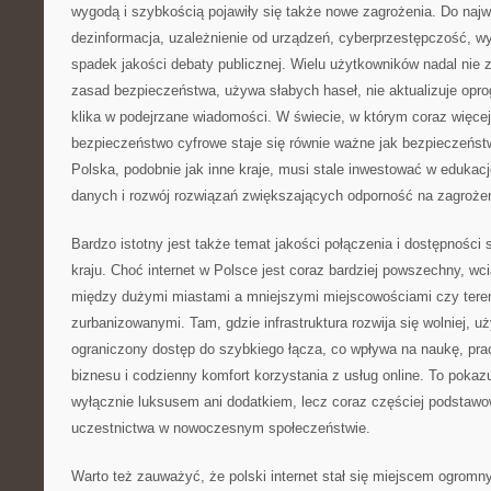
wygodą i szybkością pojawiły się także nowe zagrożenia. Do naj
dezinformacja, uzależnienie od urządzeń, cyberprzestępczość, wy
spadek jakości debaty publicznej. Wielu użytkowników nadal ni
zasad bezpieczeństwa, używa słabych haseł, nie aktualizuje opro
klika w podejrzane wiadomości. W świecie, w którym coraz więcej 
bezpieczeństwo cyfrowe staje się równie ważne jak bezpieczeńst
Polska, podobnie jak inne kraje, musi stale inwestować w edukac
danych i rozwój rozwiązań zwiększających odporność na zagrożen
Bardzo istotny jest także temat jakości połączenia i dostępności
kraju. Choć internet w Polsce jest coraz bardziej powszechny, w
między dużymi miastami a mniejszymi miejscowościami czy teren
zurbanizowanymi. Tam, gdzie infrastruktura rozwija się wolniej, 
ograniczony dostęp do szybkiego łącza, co wpływa na naukę, prac
biznesu i codzienny komfort korzystania z usług online. To pokazuj
wyłącznie luksusem ani dodatkiem, lecz coraz częściej podsta
uczestnictwa w nowoczesnym społeczeństwie.
Warto też zauważyć, że polski internet stał się miejscem ogromn