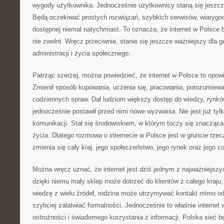
wygody użytkownika. Jednocześnie użytkownicy staną się jeszcz
Będą oczekiwać prostych rozwiązań, szybkich serwisów, wiarygodn
dostępnej niemal natychmiast. To oznacza, że internet w Polsce b
nie zwolni. Wręcz przeciwnie, stanie się jeszcze ważniejszy dla g
administracji i życia społecznego.
Patrząc szerzej, można powiedzieć, że internet w Polsce to opow
Zmienił sposób kupowania, uczenia się, pracowania, porozumiewan
codziennych spraw. Dał ludziom większy dostęp do wiedzy, rynków
jednocześnie postawił przed nimi nowe wyzwania. Nie jest już ty
komunikacji. Stał się środowiskiem, w którym toczy się znaczą
życia. Dlatego rozmowa o internecie w Polsce jest w gruncie rze
zmienia się cały kraj, jego społeczeństwo, jego rynek oraz jego c
Można wręcz uznać, że internet jest dziś jednym z najważniejszy
dzięki niemu mały sklep może dotrzeć do klientów z całego kraj
wiedzę z wielu źródeł, rodzina może utrzymywać kontakt mimo od
szybciej załatwiać formalności. Jednocześnie to właśnie interne
ostrożności i świadomego korzystania z informacji. Polska sieć bę