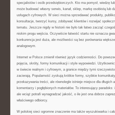
specjalistów i osób przedsiębiorczych. Kto ma pomysł, wiedzę lu
może budować własny serwis, kanał, sklep, markę osobistą lub dz
usługach cyfrowych. W sieci można sprzedawać produkty, publiko
konsultacje, tworzyć kursy, zdobywać klientów i rozwijać społec
tematu. Jeszcze nigdy w historii nie było tak łatwo zacząć czego
niskim progu wejścia. Oczywiście łatwość startu nie oznacza gwa
konkurencja jest duża, ale możliwości są bez porównania większe
analogowym.
Internet w Polsce zmienił również język codzienności. Do powsz
pojęcia, skróty, formy komunikacji i style wypowiedzi. Użytkowni
w świecie realnym i cyfrowym, a granice między tymi rzeczywistoś
zacierają. Popularność zyskują krótkie formy, szybkie komunikat
przekazywania treści, ale równolegle istnieje miejsce dla długich 
komentarzy i pogłębionych materiałów. To interesujący paradoks: 
ale wciąż potrafi wynagradzać jakość, o ile jest ona dobrze zaprez
właściwego odbiorcy.
W polskiej sieci ogromne znaczenie ma także wyszukiwarka i cał