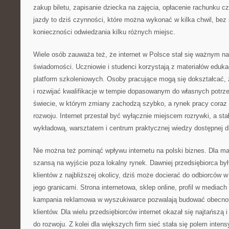
zakup biletu, zapisanie dziecka na zajęcia, opłacenie rachunku c
jazdy to dziś czynności, które można wykonać w kilka chwil, bez 
konieczności odwiedzania kilku różnych miejsc.
Wiele osób zauważa też, że internet w Polsce stał się ważnym 
świadomości. Uczniowie i studenci korzystają z materiałów eduka
platform szkoleniowych. Osoby pracujące mogą się dokształcać,
i rozwijać kwalifikacje w tempie dopasowanym do własnych potrz
świecie, w którym zmiany zachodzą szybko, a rynek pracy coraz
rozwoju. Internet przestał być wyłącznie miejscem rozrywki, a stał
wykładową, warsztatem i centrum praktycznej wiedzy dostępnej d
Nie można też pominąć wpływu internetu na polski biznes. Dla mał
szansą na wyjście poza lokalny rynek. Dawniej przedsiębiorca by
klientów z najbliższej okolicy, dziś może docierać do odbiorców 
jego granicami. Strona internetowa, sklep online, profil w media
kampania reklamowa w wyszukiwarce pozwalają budować obecno
klientów. Dla wielu przedsiębiorców internet okazał się najtańszą 
do rozwoju. Z kolei dla większych firm sieć stała się polem intens