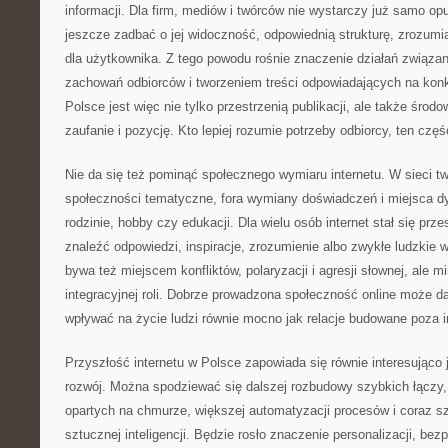
informacji. Dla firm, mediów i twórców nie wystarczy już samo opu
jeszcze zadbać o jej widoczność, odpowiednią strukturę, zrozumia
dla użytkownika. Z tego powodu rośnie znaczenie działań związan
zachowań odbiorców i tworzeniem treści odpowiadających na konkr
Polsce jest więc nie tylko przestrzenią publikacji, ale także środ
zaufanie i pozycję. Kto lepiej rozumie potrzeby odbiorcy, ten częś
Nie da się też pominąć społecznego wymiaru internetu. W sieci tw
społeczności tematyczne, fora wymiany doświadczeń i miejsca dys
rodzinie, hobby czy edukacji. Dla wielu osób internet stał się prze
znaleźć odpowiedzi, inspiracje, zrozumienie albo zwykłe ludzkie 
bywa też miejscem konfliktów, polaryzacji i agresji słownej, ale mi
integracyjnej roli. Dobrze prowadzona społeczność online może d
wpływać na życie ludzi równie mocno jak relacje budowane poza i
Przyszłość internetu w Polsce zapowiada się równie interesująco
rozwój. Można spodziewać się dalszej rozbudowy szybkich łączy,
opartych na chmurze, większej automatyzacji procesów i coraz s
sztucznej inteligencji. Będzie rosło znaczenie personalizacji, bez