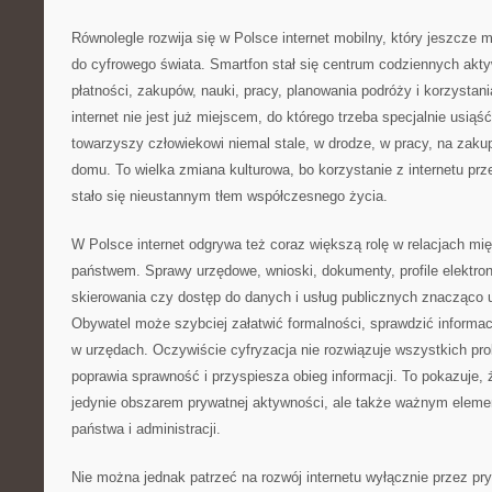
Równolegle rozwija się w Polsce internet mobilny, który jeszcze 
do cyfrowego świata. Smartfon stał się centrum codziennych akty
płatności, zakupów, nauki, pracy, planowania podróży i korzystani
internet nie jest już miejscem, do którego trzeba specjalnie usiąść
towarzyszy człowiekowi niemal stale, w drodze, w pracy, na zaku
domu. To wielka zmiana kulturowa, bo korzystanie z internetu pr
stało się nieustannym tłem współczesnego życia.
W Polsce internet odgrywa też coraz większą rolę w relacjach mi
państwem. Sprawy urzędowe, wnioski, dokumenty, profile elektroni
skierowania czy dostęp do danych i usług publicznych znacząco u
Obywatel może szybciej załatwić formalności, sprawdzić informacj
w urzędach. Oczywiście cyfryzacja nie rozwiązuje wszystkich pr
poprawia sprawność i przyspiesza obieg informacji. To pokazuje, ż
jedynie obszarem prywatnej aktywności, ale także ważnym elem
państwa i administracji.
Nie można jednak patrzeć na rozwój internetu wyłącznie przez pr