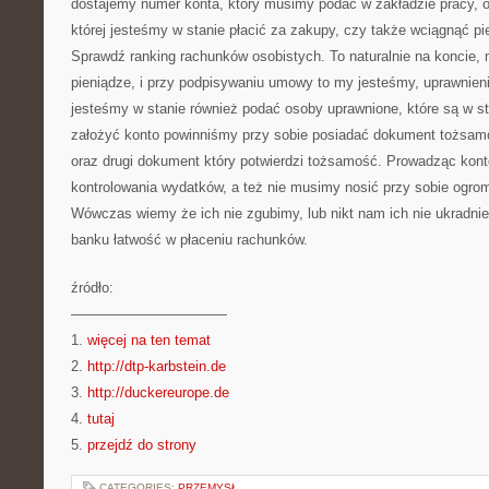
dostajemy numer konta, który musimy podać w zakładzie pracy, or
której jesteśmy w stanie płacić za zakupy, czy także wciągnąć p
Sprawdź ranking rachunków osobistych. To naturalnie na koncie
pieniądze, i przy podpisywaniu umowy to my jesteśmy, uprawnieni
jesteśmy w stanie również podać osoby uprawnione, które są w st
założyć konto powinniśmy przy sobie posiadać dokument tożsamo
oraz drugi dokument który potwierdzi tożsamość. Prowadząc ko
kontrolowania wydatków, a też nie musimy nosić przy sobie ogrom
Wówczas wiemy że ich nie zgubimy, lub nikt nam ich nie ukradnie
banku łatwość w płaceniu rachunków.
źródło:
———————————
1.
więcej na ten temat
2.
http://dtp-karbstein.de
3.
http://duckereurope.de
4.
tutaj
5.
przejdź do strony
CATEGORIES:
PRZEMYSŁ