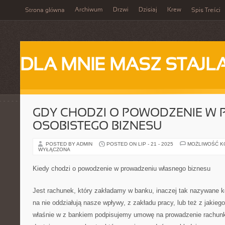
Archiwum
Drzwi
Dzisiaj
Krew
Strona główna
Spis Treści
DLA MNIE MASZ STAJL
GDY CHODZI O POWODZENIE W
OSOBISTEGO BIZNESU
POSTED BY ADMIN
POSTED ON LIP - 21 - 2025
MOŻLIWOŚĆ 
WYŁĄCZONA
Kiedy chodzi o powodzenie w prowadzeniu własnego biznesu
Jest rachunek, który zakładamy w banku, inaczej tak nazywane k
na nie oddziałują nasze wpływy, z zakładu pracy, lub też z jakie
właśnie w z bankiem podpisujemy umowę na prowadzenie rachun