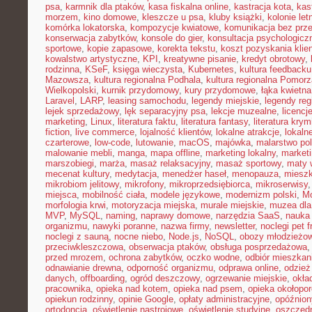
psa
,
karmnik dla ptaków
,
kasa fiskalna online
,
kastracja kota
,
kas
morzem
,
kino domowe
,
kleszcze u psa
,
kluby książki
,
kolonie let
komórka lokatorska
,
kompozycje kwiatowe
,
komunikacja bez prz
konserwacja zabytków
,
konsole do gier
,
konsultacja psychologicz
sportowe
,
kopie zapasowe
,
korekta tekstu
,
koszt pozyskania klie
kowalstwo artystyczne
,
KPI
,
kreatywne pisanie
,
kredyt obrotowy
,
rodzinna
,
KSeF
,
księga wieczysta
,
Kubernetes
,
kultura feedbacku
Mazowsza
,
kultura regionalna Podhala
,
kultura regionalna Pomorz
Wielkopolski
,
kurnik przydomowy
,
kury przydomowe
,
łąka kwietna
Laravel
,
LARP
,
leasing samochodu
,
legendy miejskie
,
legendy reg
lejek sprzedażowy
,
lęk separacyjny psa
,
lekcje muzealne
,
licencj
marketing
,
Linux
,
literatura faktu
,
literatura fantasy
,
literatura krym
fiction
,
live commerce
,
lojalność klientów
,
lokalne atrakcje
,
lokal
czarterowe
,
low-code
,
lutowanie
,
macOS
,
majówka
,
malarstwo pol
malowanie mebli
,
manga
,
mapa offline
,
marketing lokalny
,
marketi
marszobiegi
,
marża
,
masaż relaksacyjny
,
masaż sportowy
,
maty 
mecenat kultury
,
medytacja
,
menedżer haseł
,
menopauza
,
miesz
mikrobiom jelitowy
,
mikrofony
,
mikroprzedsiębiorca
,
mikroserwisy
miejsca
,
mobilność ciała
,
modele językowe
,
modernizm polski
,
M
morfologia krwi
,
motoryzacja miejska
,
murale miejskie
,
muzea dla
MVP
,
MySQL
,
naming
,
naprawy domowe
,
narzędzia SaaS
,
nauka
organizmu
,
nawyki poranne
,
nazwa firmy
,
newsletter
,
noclegi pet f
noclegi z sauną
,
nocne niebo
,
Node.js
,
NoSQL
,
obozy młodzieżo
przeciwkleszczowa
,
obserwacja ptaków
,
obsługa posprzedażowa
przed mrozem
,
ochrona zabytków
,
oczko wodne
,
odbiór mieszkan
odnawianie drewna
,
odporność organizmu
,
odprawa online
,
odzież
danych
,
offboarding
,
ogród deszczowy
,
ogrzewanie miejskie
,
okła
pracownika
,
opieka nad kotem
,
opieka nad psem
,
opieka okołopo
opiekun rodzinny
,
opinie Google
,
opłaty administracyjne
,
opóźnion
ortodoncja
,
oświetlenie nastrojowe
,
oświetlenie studyjne
,
oszczęd