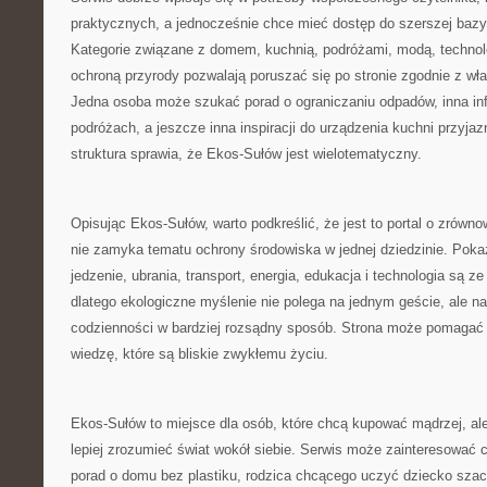
praktycznych, a jednocześnie chce mieć dostęp do szerszej bazy
Kategorie związane z domem, kuchnią, podróżami, modą, technolo
ochroną przyrody pozwalają poruszać się po stronie zgodnie z wł
Jedna osoba może szukać porad o ograniczaniu odpadów, inna inf
podróżach, a jeszcze inna inspiracji do urządzenia kuchni przyja
struktura sprawia, że Ekos-Sułów jest wielotematyczny.
Opisując Ekos-Sułów, warto podkreślić, że jest to portal o zrówn
nie zamyka tematu ochrony środowiska w jednej dziedzinie. Pokaz
jedzenie, ubrania, transport, energia, edukacja i technologia są 
dlatego ekologiczne myślenie nie polega na jednym geście, ale n
codzienności w bardziej rozsądny sposób. Strona może pomagać w
wiedzę, które są bliskie zwykłemu życiu.
Ekos-Sułów to miejsce dla osób, które chcą kupować mądrzej, ale
lepiej zrozumieć świat wokół siebie. Serwis może zainteresować 
porad o domu bez plastiku, rodzica chcącego uczyć dziecko szac