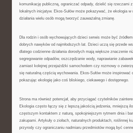
komunikację publiczną, ograniczać odpady, dzielić się rzeczami z
lokalnych inicjatyw. Ekos-Sułów może pokazywać, że ekologia w 
działania wielu osób mogą tworzyć zauważalną zmianę.
Dla rodzin i osób wychowujących dzieci serwis może być źródł
dobrych nawyków od najmłodszych lat. Dzieci uczą się przede w
dlatego codzienne działania dorosłych mają większe znaczenie n
segregowanie odpadów, oszczędzanie wody, naprawianie zabawek
zamiast kolejnej przejażdżki samochodem czy rozmowy o zwierzę
się naturalną częścią wychowania. Ekos-Sułów może inspirować d
pokazując ekologię jako coś bliskiego, ciekawego i dostępnego.
Strona ma również potencjał, aby przyciągać czytelników zainte
Ekologia często łączy się z lepszą jakością jedzenia, mniejszą i
częstszym kontaktem z naturą, spokojniejszym rytmem dnia i ba
zakupami. Artykuły o ziołach, naturalnych produktach, roślinnej ku
przyrody czy ograniczaniu nadmiaru przedmiotów mogą być cenne