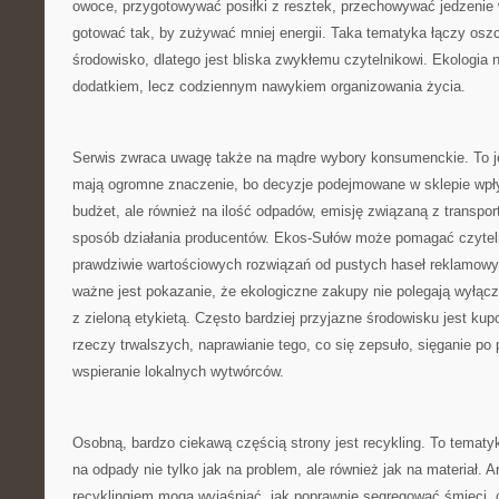
owoce, przygotowywać posiłki z resztek, przechowywać jedzenie
gotować tak, by zużywać mniej energii. Taka tematyka łączy osz
środowisko, dlatego jest bliska zwykłemu czytelnikowi. Ekologia 
dodatkiem, lecz codziennym nawykiem organizowania życia.
Serwis zwraca uwagę także na mądre wybory konsumenckie. To je
mają ogromne znaczenie, bo decyzje podejmowane w sklepie wpł
budżet, ale również na ilość odpadów, emisję związaną z transpor
sposób działania producentów. Ekos-Sułów może pomagać czytel
prawdziwie wartościowych rozwiązań od pustych haseł reklamowy
ważne jest pokazanie, że ekologiczne zakupy nie polegają wyłącz
z zieloną etykietą. Często bardziej przyjazne środowisku jest kup
rzeczy trwalszych, naprawianie tego, co się zepsuło, sięganie po p
wspieranie lokalnych wytwórców.
Osobną, bardzo ciekawą częścią strony jest recykling. To tematy
na odpady nie tylko jak na problem, ale również jak na materiał. 
recyklingiem mogą wyjaśniać, jak poprawnie segregować śmieci, 