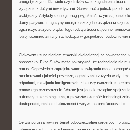
energetycznymi. Dla wielu czytelników są to zagadnienia trudne, 
wyłącznie z dużymi inwestycjami. Serwis może jednak przedstawi
praktyczny. Artykuły o energii mogą wyjaśniać, czym są panele fo
domy pasywne, magazyny energii, oszczędne urządzenia czy ro
ograniczyć zużycie prądu. Tego rodzaju treści są cenne, poniewa
lepiej rozumieć zmiany zachodzące w gospodarce, budownictwie
Ciekawym uzupełnieniem tematyki ekologicznej są nowoczesne n
środowisko. Ekos-Sułów może pokazywać, że technologia nie mu
natury. Odpowiednio zaprojektowane rozwiązania mogą pomagać
monitorowaniu jakości powietrza, ograniczaniu zużycia wody, le
odpadami, rozwijaniu inteligentnych miast czy tworzeniu materiał
ponownego przetworzenia. Ważne jest jednak rozsądne spojrzenie
automatycznie ekologiczna, a prawdziwa wartość technologii zależy
dostępności, realnej skuteczności i wpływu na całe środowisko.
Serwis porusza również temat odpowiedzialnej garderoby. To obsza
interesuje osoby chcące kupować mniej przypadkowo i bardziej ś