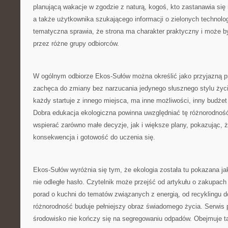
planującą wakacje w zgodzie z naturą, kogoś, kto zastanawia się
a także użytkownika szukającego informacji o zielonych technolo
tematyczna sprawia, że strona ma charakter praktyczny i może b
przez różne grupy odbiorców.
W ogólnym odbiorze Ekos-Sułów można określić jako przyjazną pr
zachęca do zmiany bez narzucania jedynego słusznego stylu życ
każdy startuje z innego miejsca, ma inne możliwości, inny budżet
Dobra edukacja ekologiczna powinna uwzględniać tę różnorodnoś
wspierać zarówno małe decyzje, jak i większe plany, pokazując, że
konsekwencja i gotowość do uczenia się.
Ekos-Sułów wyróżnia się tym, że ekologia została tu pokazana ja
nie odległe hasło. Czytelnik może przejść od artykułu o zakupach
porad o kuchni do tematów związanych z energią, od recyklingu d
różnorodność buduje pełniejszy obraz świadomego życia. Serwis 
środowisko nie kończy się na segregowaniu odpadów. Obejmuje ta