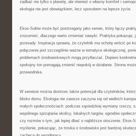
zadbać nie tylko o planetę, ale również o własny komfort i samop
ekologia nie jest obowiązkiem, lecz sposobem na lepsze życie.
Ekos-Sułów może być postrzegany jako serwis, który łączy prak
zrozumieć, dlaczego warto zmieniać nawyki. Praktyka pokazuje, j
przesady. Inspiracja sprawia, że czytelnik ma ochotę wrócić po k
połączenie jest szczególnie ważne w tematyce ekologicznej, pon
problemach środowiskowych mogą przytłaczać. Dopiero konkretne 
spokojny ton pomagają zmienić niepokój w działanie. Strona może 
przewodnika.
W serwisie można dostrzec także potencjał dla czytelników, którzy
blisko domu. Ekologia nie zawsze zaczyna się od wielkich kampan
małych społecznościach: podczas sąsiedzkiej wymiany rzeczy, s
wspólnego sprzątania okolicy, lokalnych targów, ogrodów społecz
czy rozmów o tym, jak lepiej dbać o najbliższe otoczenie. Ekos
myślenie, pokazując, że troska o środowisko jest bardziej skutecz
zachęca do współpracy.