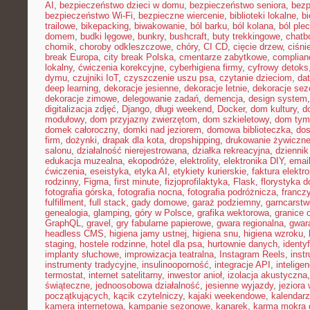
AI
,
bezpieczeństwo dzieci w domu
,
bezpieczeństwo seniora
,
bezp
bezpieczeństwo Wi-Fi
,
bezpieczne wiercenie
,
biblioteki lokalne
,
bi
trailowe
,
bikepacking
,
biwakowanie
,
ból barku
,
ból kolana
,
ból ple
domem
,
budki lęgowe
,
bunkry
,
bushcraft
,
buty trekkingowe
,
chatb
chomik
,
choroby odkleszczowe
,
chóry
,
CI CD
,
cięcie drzew
,
ciśni
break Europa
,
city break Polska
,
cmentarze zabytkowe
,
complian
lokalny
,
ćwiczenia korekcyjne
,
cyberhigiena firmy
,
cyfrowy detoks
dymu
,
czujniki IoT
,
czyszczenie uszu psa
,
czytanie dzieciom
,
dat
deep learning
,
dekoracje jesienne
,
dekoracje letnie
,
dekoracje se
dekoracje zimowe
,
delegowanie zadań
,
demencja
,
design system
digitalizacja zdjęć
,
Django
,
długi weekend
,
Docker
,
dom kultury
,
d
modułowy
,
dom przyjazny zwierzętom
,
dom szkieletowy
,
dom tym
domek całoroczny
,
domki nad jeziorem
,
domowa biblioteczka
,
dos
firm
,
dożynki
,
drapak dla kota
,
dropshipping
,
drukowanie żywiczn
salonu
,
działalność nierejestrowana
,
działka rekreacyjna
,
dziennik
edukacja muzealna
,
ekopodróże
,
elektrolity
,
elektronika DIY
,
emai
ćwiczenia
,
eseistyka
,
etyka AI
,
etykiety kurierskie
,
faktura elektr
rodzinny
,
Figma
,
first minute
,
fizjoprofilaktyka
,
Flask
,
florystyka 
fotografia górska
,
fotografia nocna
,
fotografia podróżnicza
,
francz
fulfillment
,
full stack
,
gady domowe
,
garaż podziemny
,
garncarstw
genealogia
,
glamping
,
góry w Polsce
,
grafika wektorowa
,
granice 
GraphQL
,
gravel
,
gry fabularne papierowe
,
gwara regionalna
,
gwar
headless CMS
,
higiena jamy ustnej
,
higiena snu
,
higiena wzroku
,
staging
,
hostele rodzinne
,
hotel dla psa
,
hurtownie danych
,
identy
implanty słuchowe
,
improwizacja teatralna
,
Instagram Reels
,
inst
instrumenty tradycyjne
,
insulinooporność
,
integracje API
,
intelige
termostat
,
internet satelitarny
,
inwestor anioł
,
izolacja akustyczna
świąteczne
,
jednoosobowa działalność
,
jesienne wyjazdy
,
jeziora
początkujących
,
kącik czytelniczy
,
kajaki weekendowe
,
kalendarz
kamera internetowa
,
kampanie sezonowe
,
kanarek
,
karma mokra d