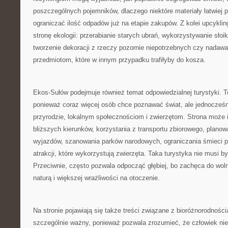
poszczególnych pojemników, dlaczego niektóre materiały łatwiej p
ograniczać ilość odpadów już na etapie zakupów. Z kolei upcyklin
stronę ekologii: przerabianie starych ubrań, wykorzystywanie słoi
tworzenie dekoracji z rzeczy pozornie niepotrzebnych czy nadawa
przedmiotom, które w innym przypadku trafiłyby do kosza.
Ekos-Sułów podejmuje również temat odpowiedzialnej turystyki. T
ponieważ coraz więcej osób chce poznawać świat, ale jednocześn
przyrodzie, lokalnym społecznościom i zwierzętom. Strona może 
bliższych kierunków, korzystania z transportu zbiorowego, planow
wyjazdów, szanowania parków narodowych, ograniczania śmieci p
atrakcji, które wykorzystują zwierzęta. Taka turystyka nie musi b
Przeciwnie, często pozwala odpocząć głębiej, bo zachęca do wol
naturą i większej wrażliwości na otoczenie.
Na stronie pojawiają się także treści związane z bioróżnorodności
szczególnie ważny, ponieważ pozwala zrozumieć, że człowiek nie