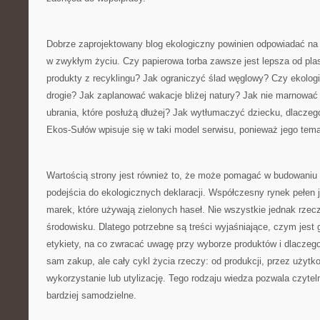
Dobrze zaprojektowany blog ekologiczny powinien odpowiadać na p
w zwykłym życiu. Czy papierowa torba zawsze jest lepsza od pl
produkty z recyklingu? Jak ograniczyć ślad węglowy? Czy ekolog
drogie? Jak zaplanować wakacje bliżej natury? Jak nie marnować
ubrania, które posłużą dłużej? Jak wytłumaczyć dziecku, dlacze
Ekos-Sułów wpisuje się w taki model serwisu, ponieważ jego tema
Wartością strony jest również to, że może pomagać w budowaniu
podejścia do ekologicznych deklaracji. Współczesny rynek pełen j
marek, które używają zielonych haseł. Nie wszystkie jednak rzec
środowisku. Dlatego potrzebne są treści wyjaśniające, czym jest 
etykiety, na co zwracać uwagę przy wyborze produktów i dlaczeg
sam zakup, ale cały cykl życia rzeczy: od produkcji, przez użyt
wykorzystanie lub utylizację. Tego rodzaju wiedza pozwala czyt
bardziej samodzielne.