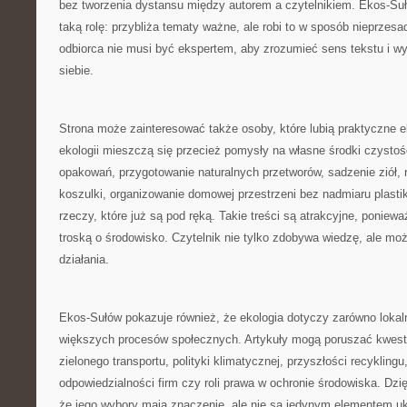
bez tworzenia dystansu między autorem a czytelnikiem. Ekos-Su
taką rolę: przybliża tematy ważne, ale robi to w sposób nieprzes
odbiorca nie musi być ekspertem, aby zrozumieć sens tekstu i wy
siebie.
Strona może zainteresować także osoby, które lubią praktyczne
ekologii mieszczą się przecież pomysły na własne środki czysto
opakowań, przygotowanie naturalnych przetworów, sadzenie ziół, ro
koszulki, organizowanie domowej przestrzeni bez nadmiaru plastik
rzeczy, które już są pod ręką. Takie treści są atrakcyjne, ponie
troską o środowisko. Czytelnik nie tylko zdobywa wiedzę, ale moż
działania.
Ekos-Sułów pokazuje również, że ekologia dotyczy zarówno lokaln
większych procesów społecznych. Artykuły mogą poruszać kwest
zielonego transportu, polityki klimatycznej, przyszłości recykli
odpowiedzialności firm czy roli prawa w ochronie środowiska. Dzi
że jego wybory mają znaczenie, ale nie są jedynym elementem uk