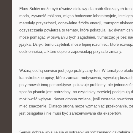
Ekos-Sułów może być również ciekawy dla osób śledzących tren
moda, żywność roślinna, mięso hodowane laboratoryjnie, inteligen
materiały przyszłości, odnawialne źródła energii, transport nisko
oczyszczania powietrza to tematy, które pokazują, jak dynamiczni
może pomagać w oswajaniu tych zagadnień, tłumacząc je bez na
języka. Dzięki temu czytelnik może lepiej rozumieć, które rozwią
codzienności, a które dopiero zapowiadają przyszłe zmiany.
Ważną cechą serwisu jest jego praktyczny ton. W tematyce ekolo
katastroficzne opisy, które zamiast motywować, wywołują bezra
przyjmować inną perspektywę: pokazuje problemy, ale jednocześn
sposób pisania jest potrzebny, bo czytelnicy częściej podejmują d
możliwość wpływu. Nawet drobna zmiana, jeśli zostanie powtórzo
mieć znaczenie. Dlatego strona może wzmacniać przekonanie, ż
jest osiągalna i nie musi być zarezerwowana dla ekspertów.
Serwis dobrze wpisuje się w potrzeby współczesnego czytelnika, 