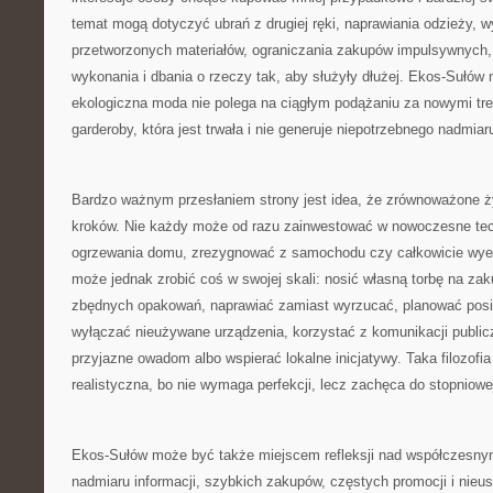
temat mogą dotyczyć ubrań z drugiej ręki, naprawiania odzieży, w
przetworzonych materiałów, ograniczania zakupów impulsywnych,
wykonania i dbania o rzeczy tak, aby służyły dłużej. Ekos-Sułó
ekologiczna moda nie polega na ciągłym podążaniu za nowymi tr
garderoby, która jest trwała i nie generuje niepotrzebnego nadmiar
Bardzo ważnym przesłaniem strony jest idea, że zrównoważone ż
kroków. Nie każdy może od razu zainwestować w nowoczesne tec
ogrzewania domu, zrezygnować z samochodu czy całkowicie wyel
może jednak zrobić coś w swojej skali: nosić własną torbę na za
zbędnych opakowań, naprawiać zamiast wyrzucać, planować posi
wyłączać nieużywane urządzenia, korzystać z komunikacji publicz
przyjazne owadom albo wspierać lokalne inicjatywy. Taka filozofia 
realistyczna, bo nie wymaga perfekcji, lecz zachęca do stopniowe
Ekos-Sułów może być także miejscem refleksji nad współczesny
nadmiaru informacji, szybkich zakupów, częstych promocji i nieu