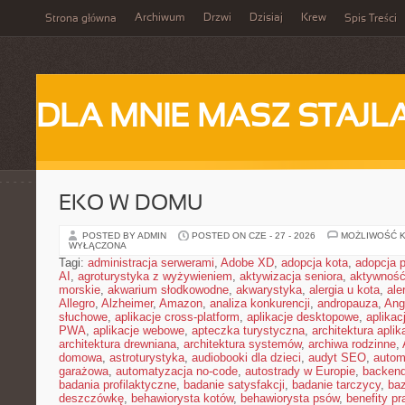
Archiwum
Drzwi
Dzisiaj
Krew
Strona główna
Spis Treści
DLA MNIE MASZ STAJL
EKO W DOMU
POSTED BY ADMIN
POSTED ON CZE - 27 - 2026
MOŻLIWOŚĆ 
WYŁĄCZONA
Tagi:
administracja serwerami
,
Adobe XD
,
adopcja kota
,
adopcja 
AI
,
agroturystyka z wyżywieniem
,
aktywizacja seniora
,
aktywność
morskie
,
akwarium słodkowodne
,
akwarystyka
,
alergia u kota
,
ale
Allegro
,
Alzheimer
,
Amazon
,
analiza konkurencji
,
andropauza
,
Ang
słuchowe
,
aplikacje cross-platform
,
aplikacje desktopowe
,
aplikac
PWA
,
aplikacje webowe
,
apteczka turystyczna
,
architektura aplika
architektura drewniana
,
architektura systemów
,
archiwa rodzinne
,
domowa
,
astroturystyka
,
audiobooki dla dzieci
,
audyt SEO
,
autom
garażowa
,
automatyzacja no-code
,
autostrady w Europie
,
backen
badania profilaktyczne
,
badanie satysfakcji
,
badanie tarczycy
,
ba
deszczówkę
,
behawiorysta kotów
,
behawiorysta psów
,
benefity p