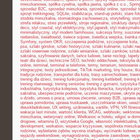
mieszkaniowa
,
spółka cywilna
,
spółka jawna
,
spółka z o.o.
,
Sprin
sprzedaż B2C
,
sprzedaż mieszkania
,
sprzedaż online
,
sprzedaż t
sprzęt trekkingowy
,
SQLite
,
stabilizacja
,
stand-up polski
,
stare fot
stodoła mieszkalna
,
stomatologia zachowawcza
,
storytelling
,
stor
strefa relaksu
,
stres przewlekły
,
stroje regionalne
,
struktury danyc
deco
,
styl coastal
,
styl eklektyczny
,
styl japandi
,
styl maksymalis
minimalistyczny
,
styl modern farmhouse
,
sukcesja firmy
,
suszone
niebieskie
,
światłowód
,
świece sojowe
,
świetlica wiejska
,
świnka 
Symfony
,
system OKR
,
szczepienia podróżne
,
szczepienie kota
,
psa
,
szlaki górskie
,
szlaki historyczne
,
szlaki kulinarne
,
szlaki n
szlaki rowerowe rodzinne
,
szlaki winiarskie
,
szlaki zamków
,
sztuk
sakralna
,
szyfrowanie danych
,
tańce ludowe
,
tanie noclegi
,
tapety
teatr dla dzieci
,
techniczne SEO
,
techniki oddechowe
,
tekstylia 
online
,
terminal
,
terminal w telefonie
,
termy
,
terrarium
,
testowanie
integracyjne
,
testy jednostkowe
,
TikTok marketing
,
tiny house
,
tk
tradycje rodzinne
,
transporter dla kota
,
trasy samochodowe
,
trawn
trening dla dzieci
,
trening funkcjonalny
,
trening kettlebell
,
trening k
trening równowagi
,
trening seniorów
,
trening z gumami
,
turystyka 
industrialna
,
turystyka kolejowa
,
turystyka literacka
,
turystyka prz
sakralna
,
ubezpieczenie podróżne
,
uczenie maszynowe
,
ukryte pe
o dzieło
,
umowa o pracę
,
umowa zlecenie
,
umowy B2B
,
uprawa o
uprawa pomidorów
,
uprawa truskawek
,
uszczelnianie okien
,
uważ
dwuskładnikowe
,
UX writing
,
uzdrowiska
,
vanlife
,
VPN
,
VR fitnes
wakacje last minute
,
wartość klienta
,
WCAG
,
webhooki
,
wektorow
mieszkania
,
weterynarz online
,
Wielkanoc w hotelu
,
wilgoć w dom
drogowe
,
witamina D
,
wizytówka Google
,
własność intelektualna
,
development
,
workation
,
wsparcie kryzysowe
,
wspólnota mieszka
rodzinne
,
wybielanie zębów
,
wycena startupu
,
wycinanki ludowe
,
wyjazdy weekendowe
,
wynagrodzenia
,
wypalenie zawodowe
,
wypr