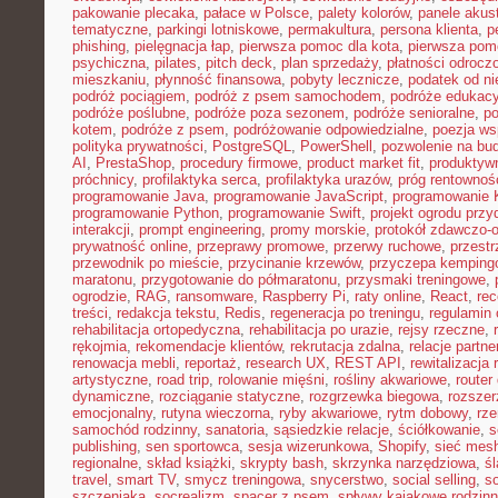
pakowanie plecaka
,
pałace w Polsce
,
palety kolorów
,
panele akus
tematyczne
,
parkingi lotniskowe
,
permakultura
,
persona klienta
,
p
phishing
,
pielęgnacja łap
,
pierwsza pomoc dla kota
,
pierwsza pom
psychiczna
,
pilates
,
pitch deck
,
plan sprzedaży
,
płatności odrocz
mieszkaniu
,
płynność finansowa
,
pobyty lecznicze
,
podatek od n
podróż pociągiem
,
podróż z psem samochodem
,
podróże edukacy
podróże poślubne
,
podróże poza sezonem
,
podróże senioralne
,
po
kotem
,
podróże z psem
,
podróżowanie odpowiedzialne
,
poezja ws
polityka prywatności
,
PostgreSQL
,
PowerShell
,
pozwolenie na bu
AI
,
PrestaShop
,
procedury firmowe
,
product market fit
,
produktyw
próchnicy
,
profilaktyka serca
,
profilaktyka urazów
,
próg rentownoś
programowanie Java
,
programowanie JavaScript
,
programowanie K
programowanie Python
,
programowanie Swift
,
projekt ogrodu pr
interakcji
,
prompt engineering
,
promy morskie
,
protokół zdawczo-o
prywatność online
,
przeprawy promowe
,
przerwy ruchowe
,
przestr
przewodnik po mieście
,
przycinanie krzewów
,
przyczepa kemping
maratonu
,
przygotowanie do półmaratonu
,
przysmaki treningowe
,
ogrodzie
,
RAG
,
ransomware
,
Raspberry Pi
,
raty online
,
React
,
rec
treści
,
redakcja tekstu
,
Redis
,
regeneracja po treningu
,
regulamin 
rehabilitacja ortopedyczna
,
rehabilitacja po urazie
,
rejsy rzeczne
,
rękojmia
,
rekomendacje klientów
,
rekrutacja zdalna
,
relacje partne
renowacja mebli
,
reportaż
,
research UX
,
REST API
,
rewitalizacja 
artystyczne
,
road trip
,
rolowanie mięśni
,
rośliny akwariowe
,
route
dynamiczne
,
rozciąganie statyczne
,
rozgrzewka biegowa
,
rozszer
emocjonalny
,
rutyna wieczorna
,
ryby akwariowe
,
rytm dobowy
,
rze
samochód rodzinny
,
sanatoria
,
sąsiedzkie relacje
,
ściółkowanie
,
s
publishing
,
sen sportowca
,
sesja wizerunkowa
,
Shopify
,
sieć mes
regionalne
,
skład książki
,
skrypty bash
,
skrzynka narzędziowa
,
ś
travel
,
smart TV
,
smycz treningowa
,
snycerstwo
,
social selling
,
so
szczeniaka
,
socrealizm
,
spacer z psem
,
spływy kajakowe rodzin