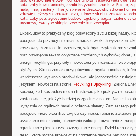
psa
,
wystawy plenerowe
,
YouTube Shorts
,
zabawki węchowe
,
zab
kota
,
zabytkowe kościoły
,
zamki krzyżackie
,
zamki w Polsce
,
za
małą firmą
,
zasłony i firany
,
zbieranie deszczówki
,
zdrowie hormo
zdrowie mężczyzn
,
zdrowie oczu
,
zdrowie słuchu
,
zdrowie w podr
kota
,
zęby psa
,
zgłoszenie budowy
,
zgubiony bagaż
,
zielone szko
towarowy
,
zwroty w sklepie
,
żywienie kur
,
żywopłot
Ekos-Sułów to praktyczny blog poświęcony życiu bliżej natury, k
podejście do przyrody nie musi oznaczać wielkich wyrzeczeń, sk
kosztownych zmian. To przestrzeń, w którym czytelnik może znale
oraz przystępne teksty dotyczące codziennych wyborów, domu, z
energii, recyklingu, przyrody i nowoczesnych rozwiązań wspieraj
styl życia. Strona została przygotowana z myślą o osobach, któr
współczesne wyzwania środowiskowe, ale jednocześnie szukają t
językiem. Nowości na stronie
Recykling i Upcykling
i Zielona Ener
sprawia, że Ekos-Sułów można traktować jako praktyczny poradni
zastanawia się, jak żyć bardziej w zgodzie z naturą. Nie jest to st
wyłącznie do ogólnych haseł o ochronie planety. Zamiast tego p
podejście może przenikać zwykłe czynności: robienie zakupów, p
urządzanie mieszkania, planowanie wakacji, korzystanie z transpo
ograniczanie plastiku czy oszczędzanie energii. Dzięki temu czyt
treści, które można przełożyć na codzienne decyzje bez poczucia