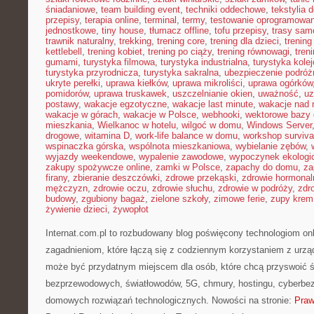
śniadaniowe
,
team building event
,
techniki oddechowe
,
tekstylia
przepisy
,
terapia online
,
terminal
,
termy
,
testowanie oprogramowan
jednostkowe
,
tiny house
,
tłumacz offline
,
tofu przepisy
,
trasy sa
trawnik naturalny
,
trekking
,
trening core
,
trening dla dzieci
,
trening
kettlebell
,
trening kobiet
,
trening po ciąży
,
trening równowagi
,
tren
gumami
,
turystyka filmowa
,
turystyka industrialna
,
turystyka kole
turystyka przyrodnicza
,
turystyka sakralna
,
ubezpieczenie podróż
ukryte perełki
,
uprawa kiełków
,
uprawa mikroliści
,
uprawa ogórków
pomidorów
,
uprawa truskawek
,
uszczelnianie okien
,
uważność
,
uz
postawy
,
wakacje egzotyczne
,
wakacje last minute
,
wakacje nad
wakacje w górach
,
wakacje w Polsce
,
webhooki
,
wektorowe bazy
mieszkania
,
Wielkanoc w hotelu
,
wilgoć w domu
,
Windows Server
drogowe
,
witamina D
,
work-life balance w domu
,
workshop surviva
wspinaczka górska
,
wspólnota mieszkaniowa
,
wybielanie zębów
,
wyjazdy weekendowe
,
wypalenie zawodowe
,
wypoczynek ekologi
zakupy spożywcze online
,
zamki w Polsce
,
zapachy do domu
,
za
firany
,
zbieranie deszczówki
,
zdrowe przekąski
,
zdrowie hormonal
mężczyzn
,
zdrowie oczu
,
zdrowie słuchu
,
zdrowie w podróży
,
zdr
budowy
,
zgubiony bagaż
,
zielone szkoły
,
zimowe ferie
,
zupy krem
żywienie dzieci
,
żywopłot
Internat.com.pl to rozbudowany blog poświęcony technologiom on
zagadnieniom, które łączą się z codziennym korzystaniem z urzą
może być przydatnym miejscem dla osób, które chcą przyswoić świ
bezprzewodowych, światłowodów, 5G, chmury, hostingu, cyberbe
domowych rozwiązań technologicznych. Nowości na stronie:
Praw