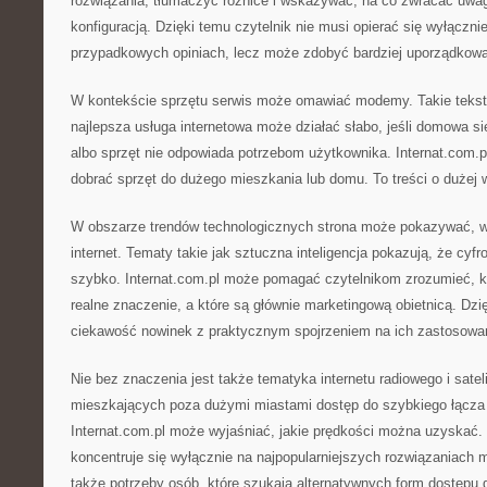
rozwiązania, tłumaczyć różnice i wskazywać, na co zwracać uwa
konfiguracją. Dzięki temu czytelnik nie musi opierać się wyłączn
przypadkowych opiniach, lecz może zdobyć bardziej uporządkow
W kontekście sprzętu serwis może omawiać modemy. Takie tekst
najlepsza usługa internetowa może działać słabo, jeśli domowa si
albo sprzęt nie odpowiada potrzebom użytkownika. Internat.com.
dobrać sprzęt do dużego mieszkania lub domu. To treści o dużej w
W obszarze trendów technologicznych strona może pokazywać, w
internet. Tematy takie jak sztuczna inteligencja pokazują, że cyfr
szybko. Internat.com.pl może pomagać czytelnikom zrozumieć, k
realne znaczenie, a które są głównie marketingową obietnicą. Dz
ciekawość nowinek z praktycznym spojrzeniem na ich zastosowa
Nie bez znaczenia jest także tematyka internetu radiowego i satel
mieszkających poza dużymi miastami dostęp do szybkiego łącza
Internat.com.pl może wyjaśniać, jakie prędkości można uzyskać. 
koncentruje się wyłącznie na najpopularniejszych rozwiązaniach m
także potrzeby osób, które szukają alternatywnych form dostępu d