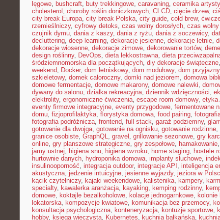
lęgowe
,
bushcraft
,
buty trekkingowe
,
caravaning
,
ceramika artyst
cholesterol
,
choroby roślin doniczkowych
,
CI CD
,
cięcie drzew
,
ci
city break Europa
,
city break Polska
,
city guide
,
cold brew
,
ćwicze
rzemieślniczy
,
cyfrowy detoks
,
czas wolny dorosłych
,
czas wolny 
czujnik dymu
,
dania z kaszy
,
dania z ryżu
,
dania z soczewicy
,
da
decluttering
,
deep learning
,
dekoracje jesienne
,
dekoracje letnie
,
d
dekoracje wiosenne
,
dekoracje zimowe
,
dekorowanie tortów
,
deme
design roślinny
,
DevOps
,
dieta lekkostrawna
,
dieta przeciwzapaln
śródziemnomorska dla początkujących
,
diy dekoracje świąteczne
weekend
,
Docker
,
dom letniskowy
,
dom modułowy
,
dom przyjazny
szkieletowy
,
domek całoroczny
,
domki nad jeziorem
,
domowa bibl
domowe fermentacje
,
domowe makarony
,
domowe nalewki
,
domow
dywany do salonu
,
działka rekreacyjna
,
dziennik wdzięczności
,
e
elektrolity
,
ergonomiczne ćwiczenia
,
escape room domowy
,
etyka 
eventy firmowe integracyjne
,
eventy przygodowe
,
fermentowane n
domu
,
fizjoprofilaktyka
,
florystyka domowa
,
food pairing
,
fotografi
fotografia podróżnicza
,
frontend
,
full stack
,
garaż podziemny
,
gla
gotowanie dla dwojga
,
gotowanie na ognisku
,
gotowanie rodzinne
,
granice osobiste
,
GraphQL
,
gravel
,
grillowanie sezonowe
,
gry kar
online
,
gry planszowe strategiczne
,
gry zespołowe
,
hamakowanie
jamy ustnej
,
higiena snu
,
higiena wzroku
,
home staging
,
hostele r
hurtownie danych
,
hydroponika domowa
,
implanty słuchowe
,
inde
insulinooporność
,
integracja outdoor
,
integracje API
,
inteligencja 
akustyczna
,
jedzenie intuicyjne
,
jesienne wyjazdy
,
jeziora w Pols
kącik czytelniczy
,
kajaki weekendowe
,
kalistenika
,
kampery
,
karm
specialty
,
kawalerka aranżacja
,
kayaking
,
kemping rodzinny
,
kemp
domowe
,
koktajle bezalkoholowe
,
kolacje jednogarnkowe
,
kolonie 
lokatorska
,
kompozycje kwiatowe
,
komunikacja bez przemocy
,
ko
konsultacja psychologiczna
,
konteneryzacja
,
kontuzje sportowe
,
hobby
,
księga wieczysta
,
Kubernetes
,
kuchnia bałkańska
,
kuchnia