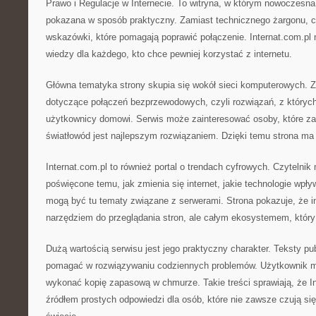
Prawo i Regulacje w Internecie. To witryna, w którym nowoczesn
pokazana w sposób praktyczny. Zamiast technicznego żargonu, c
wskazówki, które pomagają poprawić połączenie. Internat.com.pl 
wiedzy dla każdego, kto chce pewniej korzystać z internetu.
Główna tematyka strony skupia się wokół sieci komputerowych. Zna
dotyczące połączeń bezprzewodowych, czyli rozwiązań, z któryc
użytkownicy domowi. Serwis może zainteresować osoby, które zas
światłowód jest najlepszym rozwiązaniem. Dzięki temu strona ma
Internat.com.pl to również portal o trendach cyfrowych. Czytelnik 
poświęcone temu, jak zmienia się internet, jakie technologie wpł
mogą być tu tematy związane z serwerami. Strona pokazuje, że int
narzędziem do przeglądania stron, ale całym ekosystemem, który s
Dużą wartością serwisu jest jego praktyczny charakter. Teksty p
pomagać w rozwiązywaniu codziennych problemów. Użytkownik mo
wykonać kopię zapasową w chmurze. Takie treści sprawiają, że I
źródłem prostych odpowiedzi dla osób, które nie zawsze czują s