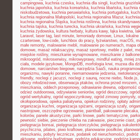
campingowa
,
kuchnia czeska
,
kuchnia dla singli
,
kuchnia gruzińs
kuchnia japońska
,
kuchnia koreańska
,
kuchnia libańska
,
kuchnia
niskobudżetowa
,
kuchnia peruwiańska
,
kuchnia portugalska
,
kuch
kuchnia regionalna Małopolski
,
kuchnia regionalna Mazur
,
kuchnia
kuchnia regionalna Śląska
,
kuchnia roślinna
,
kuchnia skandynaw
kuchnia tajska
,
kuchnia turecka
,
kuchnia ukraińska
,
kuchnia węgi
kuchnia żydowska
,
kultura herbaty
,
kultura kawy
,
łąka kwietna
,
la
Laravel
,
laser tag
,
last minute
,
lemoniady domowe
,
Linux
,
lokalne
czarterowe
,
low-code
,
lunchbox do pracy
,
łyżwiarstwo
,
macOS
,
m
małe remonty
,
malowanie mebli
,
malowanie po numerach
,
mapa of
domowe
,
masaż relaksacyjny
,
masaż sportowy
,
meble z palet
,
me
miejskie rośliny
,
mieszkanie wynajmowane
,
mieszkanie z balkon
mikroogród
,
mikroserwisy
,
mikrowyprawy
,
mindful eating
,
mniej z
ciała
,
modele językowe
,
MongoDB
,
morfologia krwi
,
muzea dla dzi
domowe
,
narciarstwo biegowe
,
narzędzia SaaS
,
nauka programow
organizmu
,
nawyki poranne
,
niemarnowanie jedzenia
,
nietoleranc
friendly
,
noclegi z jacuzzi
,
noclegi z sauną
,
nocne niebo
,
Node.js
,
obozy młodzieżowe
,
obserwacja ptaków
,
ochrona przed mrozem
,
mieszkania
,
oddech przeponowy
,
odnawianie drewna
,
odporność 
odzież outdoorowa
,
odżywianie seniorów
,
ogród deszczowy
,
ogród
ogród wertykalny
,
ogród wypoczynkowy
,
ogród zimowy pomysły
,
o
okołoporodowa
,
opieka paliatywna
,
opiekun rodzinny
,
opłaty admin
organizacja kuchni
,
organizacja spiżarni
,
organizacja szafy
,
origa
nastrojowe
,
oszczędne ogrzewanie
,
paintball
,
pakowanie plecaka
kolorów
,
panele akustyczne
,
parki linowe
,
parki tematyczne
,
parki
pewność siebie
,
pieczenie chleba na zakwasie
,
pieczenie ciast
,
p
pielęgnacja bonsai
,
pielęgnacja storczyków
,
pielęgnacja sukulent
psychiczna
,
pilates
,
piwo kraftowe
,
planowanie posiłków
,
planowa
mieszkaniu
,
pobyty lecznicze
,
podatek od nieruchomości
,
podróż
aktywne
,
podróże budżetowe
,
podróże edukacyjne
,
podróże kam