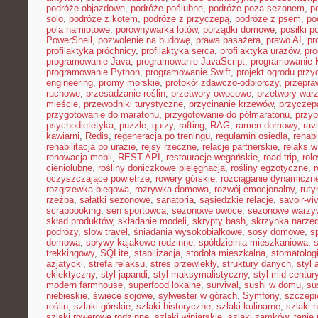
podróże objazdowe
,
podróże poślubne
,
podróże poza sezonem
,
p
solo
,
podróże z kotem
,
podróże z przyczepą
,
podróże z psem
,
po
pola namiotowe
,
porównywarka lotów
,
porządki domowe
,
posiłki p
PowerShell
,
pozwolenie na budowę
,
prawa pasażera
,
prawo AI
,
pr
profilaktyka próchnicy
,
profilaktyka serca
,
profilaktyka urazów
,
pr
programowanie Java
,
programowanie JavaScript
,
programowanie K
programowanie Python
,
programowanie Swift
,
projekt ogrodu pr
engineering
,
promy morskie
,
protokół zdawczo-odbiorczy
,
przepr
ruchowe
,
przesadzanie roślin
,
przetwory owocowe
,
przetwory war
mieście
,
przewodniki turystyczne
,
przycinanie krzewów
,
przyczep
przygotowanie do maratonu
,
przygotowanie do półmaratonu
,
przyp
psychodietetyka
,
puzzle
,
quizy
,
rafting
,
RAG
,
ramen domowy
,
rav
kawiarni
,
Redis
,
regeneracja po treningu
,
regulamin osiedla
,
rehabi
rehabilitacja po urazie
,
rejsy rzeczne
,
relacje partnerskie
,
relaks 
renowacja mebli
,
REST API
,
restauracje wegańskie
,
road trip
,
rol
cieniolubne
,
rośliny doniczkowe pielęgnacja
,
rośliny egzotyczne
,
r
oczyszczające powietrze
,
rowery górskie
,
rozciąganie dynamiczn
rozgrzewka biegowa
,
rozrywka domowa
,
rozwój emocjonalny
,
ruty
rzeźba
,
sałatki sezonowe
,
sanatoria
,
sąsiedzkie relacje
,
savoir-vi
scrapbooking
,
sen sportowca
,
sezonowe owoce
,
sezonowe warzy
skład produktów
,
składanie modeli
,
skrypty bash
,
skrzynka narzę
podróży
,
slow travel
,
śniadania wysokobiałkowe
,
sosy domowe
,
s
domowa
,
spływy kajakowe rodzinne
,
spółdzielnia mieszkaniowa
,
trekkingowy
,
SQLite
,
stabilizacja
,
stodoła mieszkalna
,
stomatolo
azjatycki
,
strefa relaksu
,
stres przewlekły
,
struktury danych
,
styl 
eklektyczny
,
styl japandi
,
styl maksymalistyczny
,
styl mid-centur
modern farmhouse
,
superfood lokalne
,
survival
,
sushi w domu
,
su
niebieskie
,
świece sojowe
,
sylwester w górach
,
Symfony
,
szczepi
roślin
,
szlaki górskie
,
szlaki historyczne
,
szlaki kulinarne
,
szlaki 
szlaki rowerowe rodzinne
,
szlaki winiarskie
,
szlaki zamków
,
tanie 