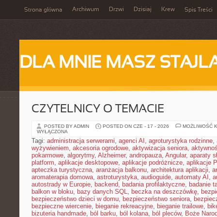
Archiwum
Drzwi
Dzisiaj
Krew
Strona główna
Spis Treści
DLA MNIE MASZ STAJL
CZYTELNICY O TEMACIE
POSTED BY ADMIN
POSTED ON CZE - 17 - 2026
MOŻLIWOŚĆ 
WYŁĄCZONA
Tagi:
administracja serwerami
,
agenci AI
,
agroturystyka rodzinne
,
wyżywieniem
,
akcesoria ogrodowe
,
aktywizacja seniora
,
aktywnoś
pokarmowe
,
algorytmy
,
Alzheimer
,
andropauza
,
Angular
,
aparaty 
platform
,
aplikacje desktopowe
,
aplikacje podróżnicze
,
aplikacje
apteczka turystyczna
,
aranżacja balkonu
,
architektura aplikacji
,
a
aromaterapia domowa
,
astroturystyka
,
audioguide
,
automaty AI
,
a
autostrady w Europie
,
backend
,
badania profilaktyczne
,
badanie t
balkon w bloku
,
bazy danych SQL
,
beczka na deszczówkę
,
bezpi
bezpieczeństwo dzieci w domu
,
bezpieczeństwo seniora
,
bezpiec
bezpieczne wiercenie
,
bieganie rekreacyjne
,
bieganie trailowe
,
bik
bizuteria handmade
,
ból barku
,
ból kolana
,
ból pleców
,
Boże Naro