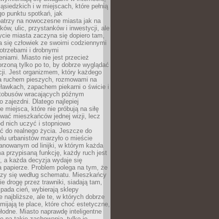
ąsiedzkich i w miejscach, które pełnią
go punktu spotkań, jak
patrzy na nowoczesne miasta jak na
ków, ulic, przystanków i inwestycji, ale
cie miasta zaczyna się dopiero tam,
a się człowiek ze swoimi codziennymi
otrzebami i drobnymi
niami. Miasto nie jest przecież
rzoną tylko po to, by dobrze wyglądać
cji. Jest organizmem, który każdego
a ruchem pieszych, rozmowami na
ławkach, zapachem piekarni o świcie i
utobusów wracających późnym
 zajezdni. Dlatego najlepiej
e miejsca, które nie próbują na siłę
wać mieszkańców jednej wizji, lecz
 od nich uczyć i stopniowo
 do realnego życia. Jeszcze do
lu urbanistów marzyło o mieście
lanowanym od linijki, w którym każda
a przypisaną funkcję, każdy ruch jest
, a każda decyzja wydaje się
a papierze. Problem polega na tym, że
oczy się według schematu. Mieszkańcy
ie drogę przez trawniki, siadają tam,
 pada cień, wybierają sklepy
e najbliższe, ale te, w których dobrze
omijają te place, które choć estetyczne,
hłodne. Miasto naprawdę inteligentne
ię na takie zachowania, tylko je