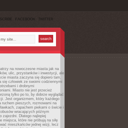
SCRIBE
FACEBOOK
TWITTER
patrzy na nowoczesne miasta jak na
ków, ulic, przystanków i inwestycji, ale
cie miasta zaczyna się dopiero tam,
a się człowiek ze swoimi codziennymi
otrzebami i drobnymi
niami. Miasto nie jest przecież
rzoną tylko po to, by dobrze wyglądać
cji. Jest organizmem, który każdego
a ruchem pieszych, rozmowami na
ławkach, zapachem piekarni o świcie i
utobusów wracających późnym
 zajezdni. Dlatego najlepiej
e miejsca, które nie próbują na siłę
wać mieszkańców jednej wizji, lecz