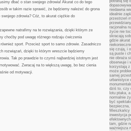
potrafią się
usimy dbać o stan swojego zdrowia! Akurat co do tego
dopasowywać
posób w takim razie sprawić, że będziemy należeć do grona
niedawna wie
idealnie zap
 swojego zdrowia? Cóż, to akurat ciężkie do
przestrzeń m
przewidziany
racjonalna n
zapewne natrafimy na te rozwiązania, dzięki którym ze
życie nie t
skracają sob
y choćby pod uwagę różnego rodzaju ćwiczenia
gdzie akurat
również sport. Przecież sport to samo zdrowie. Zasadniczo
niekonieczni
się czują, i 
ch rozwiązań, dzięki to którym wreszcie będziemy
są puste i c
nie obraża s
owia. Tak po prawdzie to czymś najbardziej istotnym jest
obserwuje i 
 motywować. Zwracaj na to większą uwagę, bo bez cienia
korzystają z
może proble
aśnie od motywacji.
samej przes
urbanistyce 
monumentalno
dziś to, czy
lotu ptaka, a
normalnie ży
być spektaku
bezpieczna, 
Mieszkańcy 
inwestycja p
efektownych
tam, gdzie 
ważniejsza 