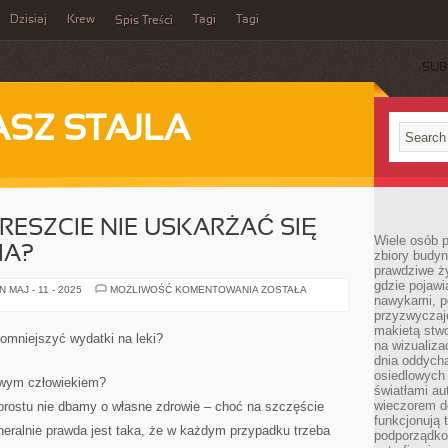
Dzisiaj
Krew
Tagi
Tagi
Spis Treści
SUB
ASZ STAJLA
RESZCIE NIE USKARŻAĆ SIĘ
Wiele osób 
IA?
zbiory budyn
prawdziwe ży
gdzie pojawi
CO
 MAJ - 11 - 2025
MOŻLIWOŚĆ KOMENTOWANIA
ZOSTAŁA
nawykami, p
ROBIĆ,
ABY
przyzwyczaje
WRESZCIE
makietą stwo
NIE
mniejszyć wydatki na leki?
USKARŻAĆ
na wizualiza
SIĘ
dnia oddych
NA
osiedlowych 
STAN
owym człowiekiem?
ZDROWIA?
światłami a
wieczorem do
prostu nie dbamy o własne zdrowie – choć na szczęście
funkcjonują t
neralnie prawda jest taka, że w każdym przypadku trzeba
podporządko