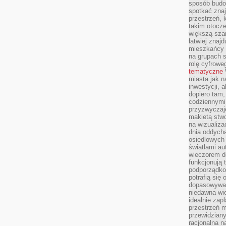
sposób budow
spotkać zna
przestrzeń, 
takim otocz
większą szan
łatwiej znaj
mieszkańcy 
na grupach s
rolę cyfrowe
tematyczne
miasta jak n
inwestycji, 
dopiero tam,
codziennymi
przyzwyczaje
makietą stwo
na wizualiza
dnia oddych
osiedlowych 
światłami a
wieczorem do
funkcjonują t
podporządko
potrafią się
dopasowywać
niedawna wie
idealnie zap
przestrzeń m
przewidziany
racjonalna n