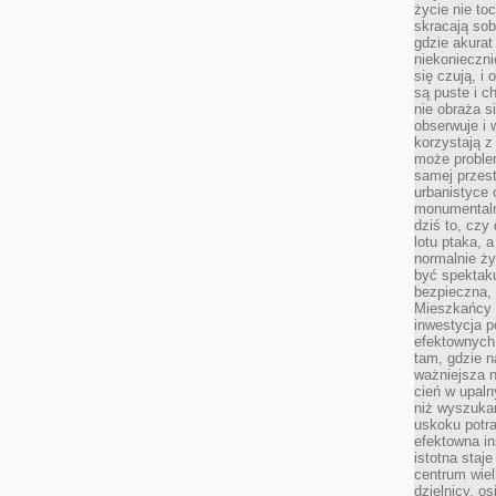
życie nie t
skracają sob
gdzie akurat
niekonieczni
się czują, i 
są puste i c
nie obraża s
obserwuje i 
korzystają z
może proble
samej przes
urbanistyce 
monumentalno
dziś to, czy
lotu ptaka, a
normalnie ży
być spektaku
bezpieczna, 
Mieszkańcy 
inwestycja p
efektownych
tam, gdzie 
ważniejsza 
cień w upal
niż wyszuka
uskoku potra
efektowna in
istotna staje
centrum wiel
dzielnicy, os