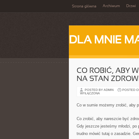
Archiwum
Drzwi
Strona główna
DLA MNIE M
CO ROBIĆ, ABY W
NA STAN ZDROW
POSTED BY ADMIN
POSTED ON
WYŁĄCZONA
Co w sumie możemy zrobić, aby po
Co zrobić, aby nareszcie być zdr
Gdy jeszcze jesteśmy młodzi, po 
trudno mówić tutaj o zasadzie. Ge