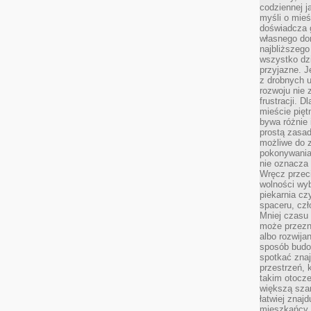
codziennej j
myśli o mieś
doświadcza g
własnego do
najbliższego
wszystko dzi
przyjazne. J
z drobnych u
rozwoju nie
frustracji. D
mieście pię
bywa różnie 
prostą zasa
możliwe do 
pokonywania 
nie oznacza 
Wręcz przec
wolności wyb
piekarnia cz
spaceru, czł
Mniej czasu 
może przezn
albo rozwija
sposób budow
spotkać zna
przestrzeń, 
takim otocz
większą szan
łatwiej znaj
mieszkańcy 