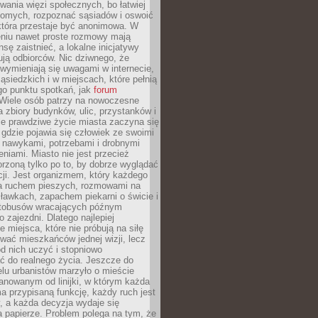
ania więzi społecznych, bo łatwiej
jomych, rozpoznać sąsiadów i oswoić
która przestaje być anonimowa. W
eniu nawet proste rozmowy mają
sę zaistnieć, a lokalne inicjatywy
dują odbiorców. Nic dziwnego, że
wymieniają się uwagami w internecie,
ąsiedzkich i w miejscach, które pełnią
go punktu spotkań, jak
forum
Wiele osób patrzy na nowoczesne
a zbiory budynków, ulic, przystanków i
ale prawdziwe życie miasta zaczyna się
 gdzie pojawia się człowiek ze swoimi
 nawykami, potrzebami i drobnymi
niami. Miasto nie jest przecież
rzoną tylko po to, by dobrze wyglądać
cji. Jest organizmem, który każdego
a ruchem pieszych, rozmowami na
ławkach, zapachem piekarni o świcie i
utobusów wracających późnym
 zajezdni. Dlatego najlepiej
e miejsca, które nie próbują na siłę
wać mieszkańców jednej wizji, lecz
 od nich uczyć i stopniowo
 do realnego życia. Jeszcze do
lu urbanistów marzyło o mieście
lanowanym od linijki, w którym każda
a przypisaną funkcję, każdy ruch jest
, a każda decyzja wydaje się
a papierze. Problem polega na tym, że