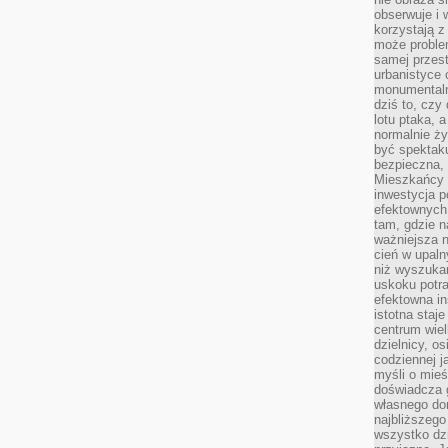
obserwuje i 
korzystają z
może proble
samej przes
urbanistyce 
monumentalno
dziś to, czy
lotu ptaka, a
normalnie ży
być spektaku
bezpieczna, 
Mieszkańcy 
inwestycja p
efektownych
tam, gdzie 
ważniejsza 
cień w upal
niż wyszuka
uskoku potra
efektowna in
istotna staje
centrum wiel
dzielnicy, os
codziennej j
myśli o mieś
doświadcza g
własnego do
najbliższego
wszystko dzi