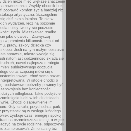
ny dzień może mieć większe znaczenie
na nawierzchnia. Zwykły chodnik bez
fi poprawić komfort życia bardziej niż
stalacja artystyczna. Szczególnie
 się dziś skala lokalna. To nie w
kich wydarzeń, lecz na poziomie
iedla i ulicy tworzy się poczucie
akości życia. Mieszkaniec rzadko
cie jako o całości. Zazwyczaj
o w promieniu kilkunastu minut od
mu, pracy, szkoły dziecka czy
 sklepu. Jeśli na tym małym obszarze
ała sprawnie, miasto wydaje się
eśli natomiast codzienność składa się
trudnień, nawet najlepsza strategia
 zmieni subiektywnego odczucia
latego coraz częściej mówi się o
tnastominutowym, choć sama nazwa
interpretowana. W istocie chodzi o
dę: podstawowe potrzeby powinny być
zaspokojenia bez konieczności
dużych odległości. Takie podejście
zamknięcia ludzi w ich dzielnicach.
iwnie. Chodzi o zapewnienie im
oru. Gdy szkoła, przychodnia, park,
y przystanek są w zasięgu krótkiego
owiek zyskuje czas, energię i spokój.
traci na przemieszczanie się, a więcej
aczyć na życie rodzinne, odpoczynek
nie zainteresowań. Zmienia się też