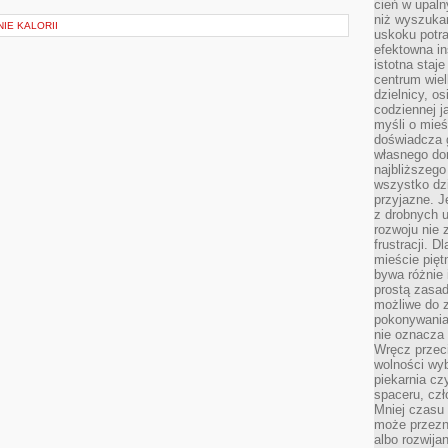
cień w upal
niż wyszuka
NIE KALORII
uskoku potra
efektowna in
istotna staje
centrum wiel
dzielnicy, os
codziennej j
myśli o mieś
doświadcza g
własnego do
najbliższego
wszystko dzi
przyjazne. J
z drobnych u
rozwoju nie
frustracji. D
mieście pię
bywa różnie 
prostą zasa
możliwe do 
pokonywania 
nie oznacza 
Wręcz przec
wolności wyb
piekarnia cz
spaceru, czł
Mniej czasu 
może przezn
albo rozwija