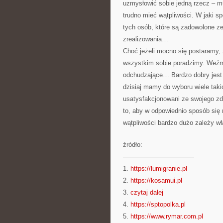
uzmysłowić sobie jedną rzecz – m
trudno mieć wątpliwości. W jaki s
tych osób, które są zadowolone ze
zrealizowania…
Choć jeżeli mocno się postaramy, 
wszystkim sobie poradzimy. Weźm
odchudzające… Bardzo dobry jest 
dzisiaj mamy do wyboru wiele taki
usatysfakcjonowani ze swojego zdr
to, aby w odpowiednio sposób się
wątpliwości bardzo dużo zależy wł
źródło:
———————————
1.
https://lumigranie.pl
2.
https://kosamui.pl
3.
czytaj dalej
4.
https://sptopolka.pl
5.
https://www.rymar.com.pl