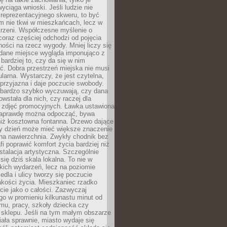
wyciąga wnioski. Jeśli ludzie nie
 reprezentacyjnego skweru, to być
m nie tkwi w mieszkańcach, lecz w
trzeni. Współczesne myślenie o
coraz częściej odchodzi od pojęcia
ści na rzecz wygody. Mniej liczy się
 dane miejsce wygląda imponująco z
 bardziej to, czy da się w nim
ć. Dobra przestrzeń miejska nie musi
larna. Wystarczy, że jest czytelna,
przyjazna i daje poczucie swobody.
bardzo szybko wyczuwają, czy dana
owstała dla nich, czy raczej dla
 zdjęć promocyjnych. Ławka ustawiona
naprawdę można odpocząć, bywa
niż kosztowna fontanna. Drzewo dające
ny dzień może mieć większe znaczenie
na nawierzchnia. Zwykły chodnik bez
fi poprawić komfort życia bardziej niż
stalacja artystyczna. Szczególnie
 się dziś skala lokalna. To nie w
kich wydarzeń, lecz na poziomie
iedla i ulicy tworzy się poczucie
akości życia. Mieszkaniec rzadko
cie jako o całości. Zazwyczaj
o w promieniu kilkunastu minut od
mu, pracy, szkoły dziecka czy
 sklepu. Jeśli na tym małym obszarze
ała sprawnie, miasto wydaje się