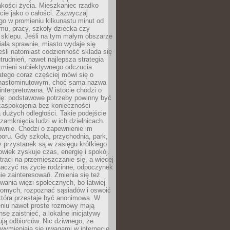
akości życia. Mieszkaniec rzadko
cie jako o całości. Zazwyczaj
o w promieniu kilkunastu minut od
mu, pracy, szkoły dziecka czy
 sklepu. Jeśli na tym małym obszarze
ała sprawnie, miasto wydaje się
eśli natomiast codzienność składa się
trudnień, nawet najlepsza strategia
 zmieni subiektywnego odczucia
latego coraz częściej mówi się o
tnastominutowym, choć sama nazwa
interpretowana. W istocie chodzi o
dę: podstawowe potrzeby powinny być
zaspokojenia bez konieczności
dużych odległości. Takie podejście
zamknięcia ludzi w ich dzielnicach.
iwnie. Chodzi o zapewnienie im
oru. Gdy szkoła, przychodnia, park,
y przystanek są w zasięgu krótkiego
owiek zyskuje czas, energię i spokój.
traci na przemieszczanie się, a więcej
aczyć na życie rodzinne, odpoczynek
nie zainteresowań. Zmienia się też
ania więzi społecznych, bo łatwiej
jomych, rozpoznać sąsiadów i oswoić
która przestaje być anonimowa. W
eniu nawet proste rozmowy mają
sę zaistnieć, a lokalne inicjatywy
dują odbiorców. Nic dziwnego, że
wymieniają się uwagami w internecie,