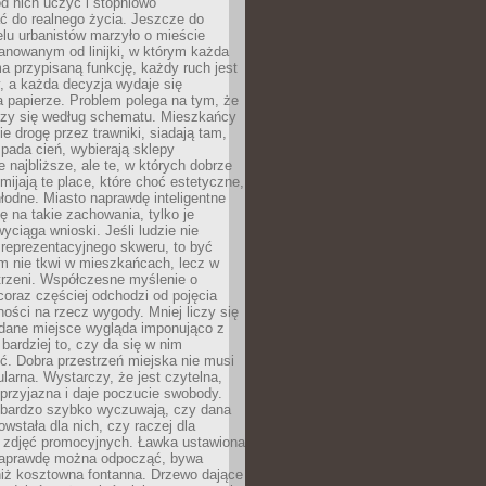
 od nich uczyć i stopniowo
 do realnego życia. Jeszcze do
lu urbanistów marzyło o mieście
lanowanym od linijki, w którym każda
a przypisaną funkcję, każdy ruch jest
, a każda decyzja wydaje się
a papierze. Problem polega na tym, że
oczy się według schematu. Mieszkańcy
ie drogę przez trawniki, siadają tam,
 pada cień, wybierają sklepy
e najbliższe, ale te, w których dobrze
omijają te place, które choć estetyczne,
hłodne. Miasto naprawdę inteligentne
ię na takie zachowania, tylko je
wyciąga wnioski. Jeśli ludzie nie
 reprezentacyjnego skweru, to być
m nie tkwi w mieszkańcach, lecz w
trzeni. Współczesne myślenie o
coraz częściej odchodzi od pojęcia
ści na rzecz wygody. Mniej liczy się
 dane miejsce wygląda imponująco z
 bardziej to, czy da się w nim
ć. Dobra przestrzeń miejska nie musi
larna. Wystarczy, że jest czytelna,
przyjazna i daje poczucie swobody.
bardzo szybko wyczuwają, czy dana
owstała dla nich, czy raczej dla
 zdjęć promocyjnych. Ławka ustawiona
naprawdę można odpocząć, bywa
niż kosztowna fontanna. Drzewo dające