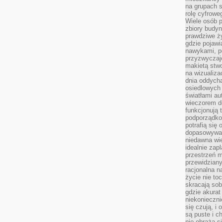
na grupach s
rolę cyfrowe
Wiele osób 
zbiory budyn
prawdziwe ży
gdzie pojawi
nawykami, p
przyzwyczaje
makietą stwo
na wizualiza
dnia oddych
osiedlowych 
światłami a
wieczorem do
funkcjonują t
podporządko
potrafią się
dopasowywać
niedawna wie
idealnie zap
przestrzeń m
przewidziany
racjonalna n
życie nie t
skracają sob
gdzie akurat
niekonieczni
się czują, i 
są puste i c
nie obraża s