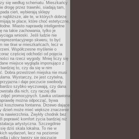
oczy się według schematu. Mieszkańcy
ie drogę przez trawniki, siadają tam,
 pada cień, wybierają sklepy
e najbliższe, ale te, w których dobrze
omijają te place, które choć estetyczne,
hłodne. Miasto naprawdę inteligentne
ię na takie zachowania, tylko je
wyciąga wnioski. Jeśli ludzie nie
 reprezentacyjnego skweru, to być
m nie tkwi w mieszkańcach, lecz w
trzeni. Współczesne myślenie o
coraz częściej odchodzi od pojęcia
ści na rzecz wygody. Mniej liczy się
 dane miejsce wygląda imponująco z
 bardziej to, czy da się w nim
ć. Dobra przestrzeń miejska nie musi
larna. Wystarczy, że jest czytelna,
przyjazna i daje poczucie swobody.
bardzo szybko wyczuwają, czy dana
owstała dla nich, czy raczej dla
 zdjęć promocyjnych. Ławka ustawiona
naprawdę można odpocząć, bywa
niż kosztowna fontanna. Drzewo dające
ny dzień może mieć większe znaczenie
na nawierzchnia. Zwykły chodnik bez
fi poprawić komfort życia bardziej niż
stalacja artystyczna. Szczególnie
 się dziś skala lokalna. To nie w
kich wydarzeń, lecz na poziomie
iedla i ulicy tworzy się poczucie