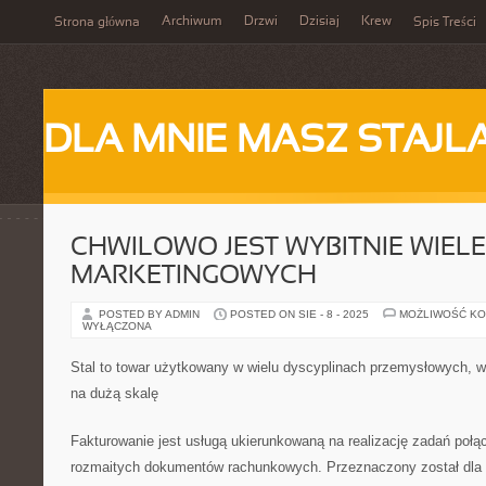
Archiwum
Drzwi
Dzisiaj
Krew
Strona główna
Spis Treści
DLA MNIE MASZ STAJL
CHWILOWO JEST WYBITNIE WIE
MARKETINGOWYCH
POSTED BY ADMIN
POSTED ON SIE - 8 - 2025
MOŻLIWOŚĆ K
WYŁĄCZONA
Stal to towar użytkowany w wielu dyscyplinach przemysłowych, 
na dużą skalę
Fakturowanie jest usługą ukierunkowaną na realizację zadań poł
rozmaitych dokumentów rachunkowych. Przeznaczony został dla 