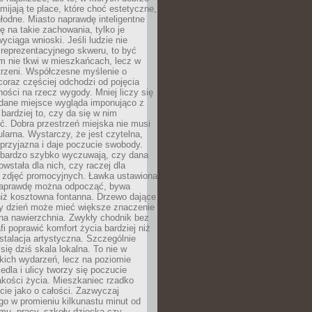
omijają te place, które choć estetyczne,
hłodne. Miasto naprawdę inteligentne
ię na takie zachowania, tylko je
wyciąga wnioski. Jeśli ludzie nie
 reprezentacyjnego skweru, to być
m nie tkwi w mieszkańcach, lecz w
trzeni. Współczesne myślenie o
coraz częściej odchodzi od pojęcia
ści na rzecz wygody. Mniej liczy się
 dane miejsce wygląda imponująco z
 bardziej to, czy da się w nim
ć. Dobra przestrzeń miejska nie musi
larna. Wystarczy, że jest czytelna,
przyjazna i daje poczucie swobody.
bardzo szybko wyczuwają, czy dana
owstała dla nich, czy raczej dla
 zdjęć promocyjnych. Ławka ustawiona
naprawdę można odpocząć, bywa
niż kosztowna fontanna. Drzewo dające
ny dzień może mieć większe znaczenie
na nawierzchnia. Zwykły chodnik bez
fi poprawić komfort życia bardziej niż
stalacja artystyczna. Szczególnie
 się dziś skala lokalna. To nie w
kich wydarzeń, lecz na poziomie
iedla i ulicy tworzy się poczucie
akości życia. Mieszkaniec rzadko
cie jako o całości. Zazwyczaj
o w promieniu kilkunastu minut od
mu, pracy, szkoły dziecka czy