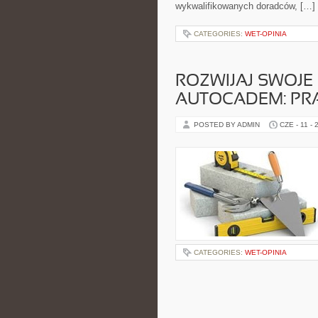
wykwalifikowanych doradców, […]
CATEGORIES:
WET-OPINIA
ROZWIJAJ SWOJE
AUTOCADEM: PR
POSTED BY ADMIN
CZE - 11 - 
CATEGORIES:
WET-OPINIA