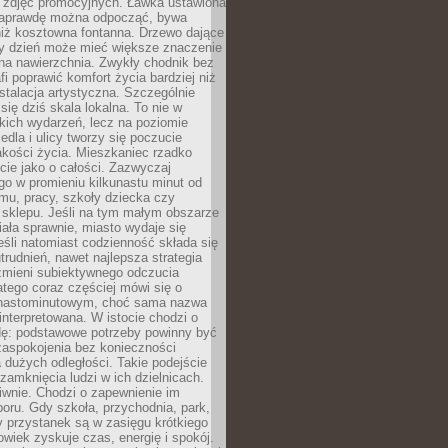
 zdjęć promocyjnych. Ławka ustawiona
naprawdę można odpocząć, bywa
niż kosztowna fontanna. Drzewo dające
ny dzień może mieć większe znaczenie
na nawierzchnia. Zwykły chodnik bez
fi poprawić komfort życia bardziej niż
stalacja artystyczna. Szczególnie
 się dziś skala lokalna. To nie w
kich wydarzeń, lecz na poziomie
iedla i ulicy tworzy się poczucie
akości życia. Mieszkaniec rzadko
cie jako o całości. Zazwyczaj
o w promieniu kilkunastu minut od
mu, pracy, szkoły dziecka czy
 sklepu. Jeśli na tym małym obszarze
ała sprawnie, miasto wydaje się
eśli natomiast codzienność składa się
trudnień, nawet najlepsza strategia
 zmieni subiektywnego odczucia
latego coraz częściej mówi się o
tnastominutowym, choć sama nazwa
interpretowana. W istocie chodzi o
dę: podstawowe potrzeby powinny być
zaspokojenia bez konieczności
dużych odległości. Takie podejście
zamknięcia ludzi w ich dzielnicach.
iwnie. Chodzi o zapewnienie im
oru. Gdy szkoła, przychodnia, park,
y przystanek są w zasięgu krótkiego
owiek zyskuje czas, energię i spokój.