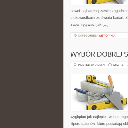
nawet najbardziej zawiłe zagadnien
ciekawostkami ze świata badań. Z j
zapamiętywać, jak […]
CATEGORIES:
WET-OPINIA
WYBÓR DOBREJ S
POSTED BY ADMIN
WRZ - 27 -
wyglądać jak najlepiej, wobec teg
Sporo salonów, które posiadają ob