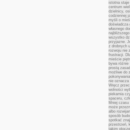
istotna staje
centrum wiel
dzielnicy, os
codziennej j
myśli o mieś
doświadcza g
własnego do
najbliższego
wszystko dzi
przyjazne. J
z drobnych u
rozwoju nie
frustracji. D
mieście pię
bywa różnie 
prostą zasa
możliwe do 
pokonywania 
nie oznacza 
Wręcz przec
wolności wyb
piekarnia cz
spaceru, czł
Mniej czasu 
może przezn
albo rozwija
sposób budow
spotkać zna
przestrzeń, 
takim otocz