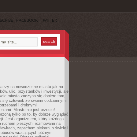
SCRIBE
FACEBOOK
TWITTER
patrzy na nowoczesne miasta jak na
ków, ulic, przystanków i inwestycji, ale
cie miasta zaczyna się dopiero tam,
a się człowiek ze swoimi codziennymi
otrzebami i drobnymi
niami. Miasto nie jest przecież
rzoną tylko po to, by dobrze wyglądać
cji. Jest organizmem, który każdego
a ruchem pieszych, rozmowami na
ławkach, zapachem piekarni o świcie i
utobusów wracających późnym