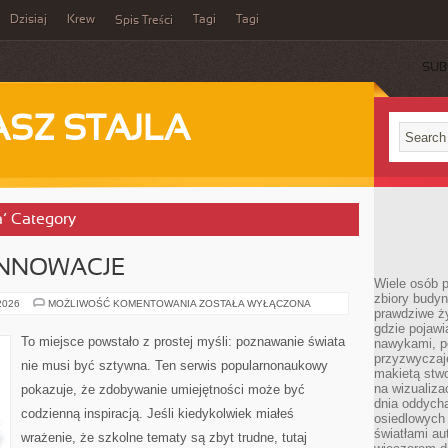
Dzisiaj
Krew
Tagi
Tagi
Spis Treści
SUB
ASZ STAJLA
a’ Category
INNOWACJE
Wiele osób 
zbiory budyn
TECHNOLOGIA
 2026
MOŻLIWOŚĆ KOMENTOWANIA
ZOSTAŁA WYŁĄCZONA
prawdziwe ży
I
INNOWACJE
gdzie pojawi
To miejsce powstało z prostej myśli: poznawanie świata
nawykami, p
przyzwyczaje
nie musi być sztywna. Ten serwis popularnonaukowy
makietą stwo
na wizualiza
pokazuje, że zdobywanie umiejętności może być
dnia oddych
codzienną inspiracją. Jeśli kiedykolwiek miałeś
osiedlowych 
światłami a
wrażenie, że szkolne tematy są zbyt trudne, tutaj