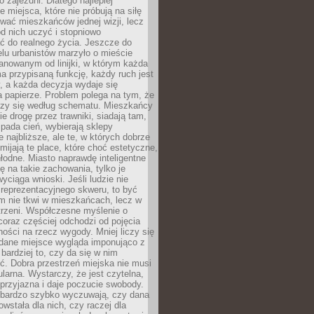
 zajezdni. Dlatego najlepiej
e miejsca, które nie próbują na siłę
wać mieszkańców jednej wizji, lecz
 od nich uczyć i stopniowo
 do realnego życia. Jeszcze do
lu urbanistów marzyło o mieście
lanowanym od linijki, w którym każda
a przypisaną funkcję, każdy ruch jest
, a każda decyzja wydaje się
a papierze. Problem polega na tym, że
oczy się według schematu. Mieszkańcy
ie drogę przez trawniki, siadają tam,
 pada cień, wybierają sklepy
e najbliższe, ale te, w których dobrze
omijają te place, które choć estetyczne,
hłodne. Miasto naprawdę inteligentne
ię na takie zachowania, tylko je
wyciąga wnioski. Jeśli ludzie nie
 reprezentacyjnego skweru, to być
m nie tkwi w mieszkańcach, lecz w
trzeni. Współczesne myślenie o
coraz częściej odchodzi od pojęcia
ści na rzecz wygody. Mniej liczy się
 dane miejsce wygląda imponująco z
 bardziej to, czy da się w nim
ć. Dobra przestrzeń miejska nie musi
larna. Wystarczy, że jest czytelna,
przyjazna i daje poczucie swobody.
bardzo szybko wyczuwają, czy dana
owstała dla nich, czy raczej dla