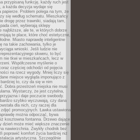
a przypisaną funkcję, każdy ruch jest
, a każda decyzja wydaje się
a papierze. Problem polega na tym, że
oczy się według schematu. Mieszkańcy
ie drogę przez trawniki, siadają tam,
 pada cień, wybierają sklepy
e najbliższe, ale te, w których dobrze
omijają te place, które choć estetyczne,
hłodne. Miasto naprawdę inteligentne
ię na takie zachowania, tylko je
wyciąga wnioski. Jeśli ludzie nie
 reprezentacyjnego skweru, to być
m nie tkwi w mieszkańcach, lecz w
trzeni. Współczesne myślenie o
coraz częściej odchodzi od pojęcia
ści na rzecz wygody. Mniej liczy się
 dane miejsce wygląda imponująco z
 bardziej to, czy da się w nim
ć. Dobra przestrzeń miejska nie musi
larna. Wystarczy, że jest czytelna,
przyjazna i daje poczucie swobody.
bardzo szybko wyczuwają, czy dana
owstała dla nich, czy raczej dla
 zdjęć promocyjnych. Ławka ustawiona
naprawdę można odpocząć, bywa
niż kosztowna fontanna. Drzewo dające
ny dzień może mieć większe znaczenie
na nawierzchnia. Zwykły chodnik bez
fi poprawić komfort życia bardziej niż
stalacja artystyczna. Szczególnie