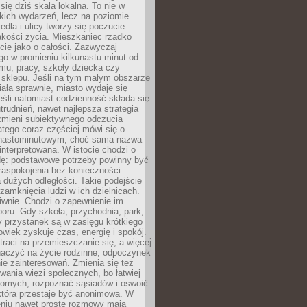
 się dziś skala lokalna. To nie w
kich wydarzeń, lecz na poziomie
iedla i ulicy tworzy się poczucie
akości życia. Mieszkaniec rzadko
cie jako o całości. Zazwyczaj
o w promieniu kilkunastu minut od
mu, pracy, szkoły dziecka czy
 sklepu. Jeśli na tym małym obszarze
ała sprawnie, miasto wydaje się
eśli natomiast codzienność składa się
trudnień, nawet najlepsza strategia
 zmieni subiektywnego odczucia
latego coraz częściej mówi się o
tnastominutowym, choć sama nazwa
interpretowana. W istocie chodzi o
dę: podstawowe potrzeby powinny być
zaspokojenia bez konieczności
dużych odległości. Takie podejście
zamknięcia ludzi w ich dzielnicach.
iwnie. Chodzi o zapewnienie im
oru. Gdy szkoła, przychodnia, park,
y przystanek są w zasięgu krótkiego
owiek zyskuje czas, energię i spokój.
traci na przemieszczanie się, a więcej
aczyć na życie rodzinne, odpoczynek
nie zainteresowań. Zmienia się też
ania więzi społecznych, bo łatwiej
jomych, rozpoznać sąsiadów i oswoić
która przestaje być anonimowa. W
eniu nawet proste rozmowy mają