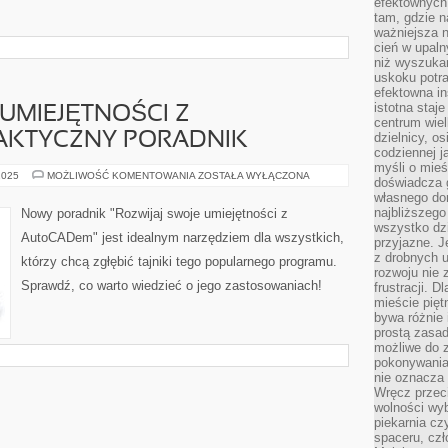
efektownych
tam, gdzie 
ważniejsza 
cień w upal
niż wyszuka
uskoku potra
efektowna in
istotna staje
 UMIEJĘTNOŚCI Z
centrum wiel
AKTYCZNY PORADNIK
dzielnicy, os
codziennej j
myśli o mieś
ROZWIJAJ
2025
MOŻLIWOŚĆ KOMENTOWANIA
ZOSTAŁA WYŁĄCZONA
doświadcza g
SWOJE
własnego do
UMIEJĘTNOŚCI
Z
najbliższego
Nowy poradnik "Rozwijaj swoje umiejętności z
AUTOCADEM:
wszystko dzi
PRAKTYCZNY
AutoCADem" jest idealnym narzędziem dla wszystkich,
PORADNIK
przyjazne. J
z drobnych u
którzy chcą zgłębić tajniki tego popularnego programu.
rozwoju nie
Sprawdź, co warto wiedzieć o jego zastosowaniach!
frustracji. D
mieście pię
bywa różnie 
prostą zasa
możliwe do 
pokonywania 
nie oznacza 
Wręcz przec
wolności wyb
piekarnia cz
spaceru, czł