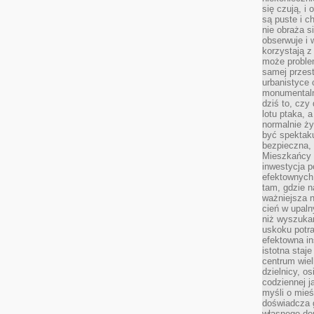
się czują, i 
są puste i c
nie obraża s
obserwuje i 
korzystają z
może proble
samej przes
urbanistyce 
monumentalno
dziś to, czy
lotu ptaka, a
normalnie ży
być spektaku
bezpieczna, 
Mieszkańcy 
inwestycja p
efektownych
tam, gdzie 
ważniejsza 
cień w upal
niż wyszuka
uskoku potra
efektowna in
istotna staje
centrum wiel
dzielnicy, os
codziennej j
myśli o mieś
doświadcza g
własnego do