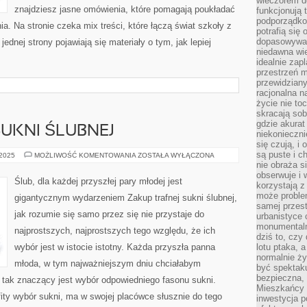
wieczorem do
znajdziesz jasne omówienia, które pomagają poukładać
funkcjonują t
podporządko
ia. Na stronie czeka mix treści, które łączą świat szkoły z
potrafią się
dopasowywać
ednej strony pojawiają się materiały o tym, jak lepiej
niedawna wie
idealnie zap
przestrzeń m
przewidziany
racjonalna n
życie nie t
skracają sob
gdzie akurat
UKNI ŚLUBNEJ
niekonieczni
się czują, i 
są puste i c
WYBÓR
 2025
MOŻLIWOŚĆ KOMENTOWANIA
ZOSTAŁA WYŁĄCZONA
DOBREJ
nie obraża s
SUKNI
obserwuje i 
ŚLUBNEJ
Ślub, dla każdej przyszłej pary młodej jest
korzystają z
może proble
gigantycznym wydarzeniem Zakup trafnej sukni ślubnej,
samej przes
jak rozumie się samo przez się nie przystaje do
urbanistyce 
monumentalno
najprostszych, najprostszych tego względu, że ich
dziś to, czy
wybór jest w istocie istotny. Każda przyszła panna
lotu ptaka, a
normalnie ży
młoda, w tym najważniejszym dniu chciałabym
być spektaku
bezpieczna, 
o tak znaczący jest wybór odpowiedniego fasonu sukni.
Mieszkańcy 
fity wybór sukni, ma w swojej placówce słusznie do tego
inwestycja p