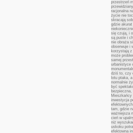
przestrzeń m
przewidziany
racjonalna n
życie nie t
skracają sob
gdzie akurat
niekonieczni
się czują, i 
są puste i c
nie obraża s
obserwuje i 
korzystają z
może proble
samej przes
urbanistyce 
monumentalno
dziś to, czy
lotu ptaka, a
normalnie ży
być spektaku
bezpieczna, 
Mieszkańcy 
inwestycja p
efektownych
tam, gdzie 
ważniejsza 
cień w upal
niż wyszuka
uskoku potra
efektowna in