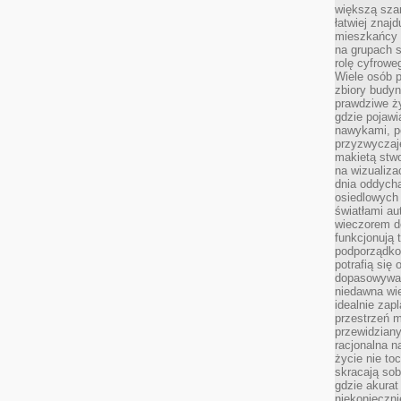
większą szan
łatwiej znaj
mieszkańcy 
na grupach s
rolę cyfrowe
Wiele osób 
zbiory budyn
prawdziwe ży
gdzie pojawi
nawykami, p
przyzwyczaje
makietą stwo
na wizualiza
dnia oddych
osiedlowych 
światłami a
wieczorem do
funkcjonują t
podporządko
potrafią się
dopasowywać
niedawna wie
idealnie zap
przestrzeń m
przewidziany
racjonalna n
życie nie t
skracają sob
gdzie akurat
niekonieczni