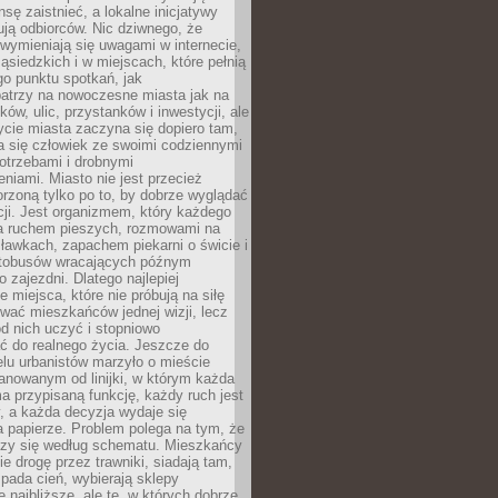
sę zaistnieć, a lokalne inicjatywy
dują odbiorców. Nic dziwnego, że
wymieniają się uwagami w internecie,
ąsiedzkich i w miejscach, które pełnią
go punktu spotkań, jak
patrzy na nowoczesne miasta jak na
ków, ulic, przystanków i inwestycji, ale
cie miasta zaczyna się dopiero tam,
a się człowiek ze swoimi codziennymi
otrzebami i drobnymi
niami. Miasto nie jest przecież
rzoną tylko po to, by dobrze wyglądać
cji. Jest organizmem, który każdego
a ruchem pieszych, rozmowami na
ławkach, zapachem piekarni o świcie i
utobusów wracających późnym
 zajezdni. Dlatego najlepiej
e miejsca, które nie próbują na siłę
wać mieszkańców jednej wizji, lecz
 od nich uczyć i stopniowo
 do realnego życia. Jeszcze do
lu urbanistów marzyło o mieście
lanowanym od linijki, w którym każda
a przypisaną funkcję, każdy ruch jest
, a każda decyzja wydaje się
a papierze. Problem polega na tym, że
oczy się według schematu. Mieszkańcy
ie drogę przez trawniki, siadają tam,
 pada cień, wybierają sklepy
e najbliższe, ale te, w których dobrze