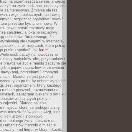
traci na przemieszczanie się, a więcej
aczyć na życie rodzinne, odpoczynek
nie zainteresowań. Zmienia się też
ania więzi społecznych, bo łatwiej
jomych, rozpoznać sąsiadów i oswoić
która przestaje być anonimowa. W
eniu nawet proste rozmowy mają
sę zaistnieć, a lokalne inicjatywy
dują odbiorców. Nic dziwnego, że
wymieniają się uwagami w internecie,
ąsiedzkich i w miejscach, które pełnią
go punktu spotkań, jak
forum
Wiele osób patrzy na nowoczesne
a zbiory budynków, ulic, przystanków i
ale prawdziwe życie miasta zaczyna się
 gdzie pojawia się człowiek ze swoimi
 nawykami, potrzebami i drobnymi
niami. Miasto nie jest przecież
rzoną tylko po to, by dobrze wyglądać
cji. Jest organizmem, który każdego
a ruchem pieszych, rozmowami na
ławkach, zapachem piekarni o świcie i
utobusów wracających późnym
 zajezdni. Dlatego najlepiej
e miejsca, które nie próbują na siłę
wać mieszkańców jednej wizji, lecz
 od nich uczyć i stopniowo
 do realnego życia. Jeszcze do
lu urbanistów marzyło o mieście
lanowanym od linijki, w którym każda