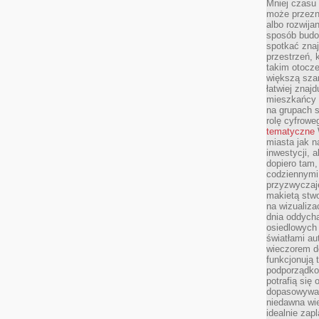
Mniej czasu 
może przezn
albo rozwija
sposób budow
spotkać zna
przestrzeń, 
takim otocz
większą szan
łatwiej znaj
mieszkańcy 
na grupach s
rolę cyfrowe
tematyczne
miasta jak n
inwestycji, 
dopiero tam,
codziennymi
przyzwyczaje
makietą stwo
na wizualiza
dnia oddych
osiedlowych 
światłami a
wieczorem do
funkcjonują t
podporządko
potrafią się
dopasowywać
niedawna wie
idealnie zap