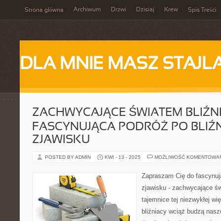
Archiwum
Drzwi
Dzisiaj
Krew
Strona główna
Spis Treści
DLA MNIE MASZ STAJL
ZACHWYCAJĄCE ŚWIATEM BLIŹNI
FASCYNUJĄCA PODRÓŻ PO BLIŹ
ZJAWISKU
POSTED BY ADMIN
KWI - 13 - 2025
MOŻLIWOŚĆ KOMENTOWA
Zapraszam Cię do fascynuj
zjawisku - zachwycające św
tajemnice tej niezwykłej wię
bliźniacy wciąż budzą nasze