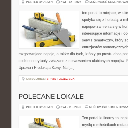
POSTED BY ADMIN
KWI - 12 - 2026
MOŻLIWOŚĆ KOMENTOWA
ten portal to miejsce, w kt
spotyka się z herbatą, a m
napojów zamienia się w konk
interesujące informacje i c
serwis tematyczny, który zo
entuzjastów aromatycznych
rozgrzewające napoje, a także dla tych, którzy po prostu chcą p
codzienne rytuały związane z serwowaniem ulubionych napojów. 
Uprawa i Produkcja Kawy. Na […]
CATEGORIES:
SPRZĘT JEŹDZIECKI
POLECANE LOKALE
POSTED BY ADMIN
KWI - 11 - 2026
MOŻLIWOŚĆ KOMENTOWA
Ten portal kulinarny to ins
myślą o miłośnikach restaur