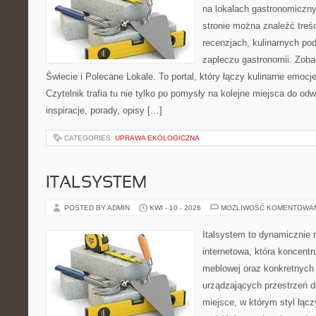
na lokalach gastronomiczny
stronie można znaleźć treśc
recenzjach, kulinarnych po
zapleczu gastronomii. Zoba
Świecie i Polecane Lokale. To portal, który łączy kulinarne emocj
Czytelnik trafia tu nie tylko po pomysły na kolejne miejsca do odw
inspiracje, porady, opisy […]
CATEGORIES:
UPRAWA EKOLOGICZNA
ITALSYSTEM
POSTED BY ADMIN
KWI - 10 - 2026
MOŻLIWOŚĆ KOMENTOWA
Italsystem to dynamicznie r
internetowa, która koncentr
meblowej oraz konkretnych
urządzających przestrzeń do
miejsce, w którym styl łąc