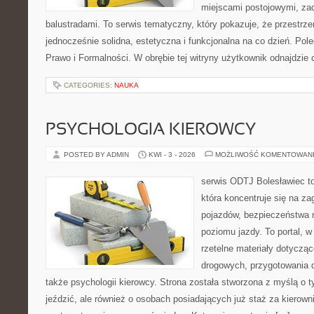
miejscami postojowymi, za
balustradami. To serwis tematyczny, który pokazuje, że przestr
jednocześnie solidna, estetyczna i funkcjonalna na co dzień. Pol
Prawo i Formalności. W obrębie tej witryny użytkownik odnajdzie 
CATEGORIES:
NAUKA
PSYCHOLOGIA KIEROWCY
POSTED BY ADMIN
KWI - 3 - 2026
MOŻLIWOŚĆ KOMENTOWAN
serwis ODTJ Bolesławiec to
która koncentruje się na z
pojazdów, bezpieczeństwa 
poziomu jazdy. To portal, 
rzetelne materiały dotycząc
drogowych, przygotowania 
także psychologii kierowcy. Strona została stworzona z myślą o t
jeździć, ale również o osobach posiadających już staż za kierown