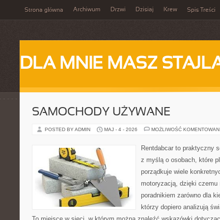
Archiwum
Drzwi
Dzisiaj
Krew
Strona główna
Spis Treści
DLA MNIE MASZ STAJL
SAMOCHODY UŻYWANE
POSTED BY ADMIN
MAJ - 4 - 2026
MOŻLIWOŚĆ KOMENTOWAN
Rentdabcar to praktyczny s
z myślą o osobach, które p
porządkuje wiele konkretn
motoryzacją, dzięki czemu
poradnikiem zarówno dla kie
którzy dopiero analizują św
To miejsce w sieci, w którym można znaleźć wskazówki dotyczą