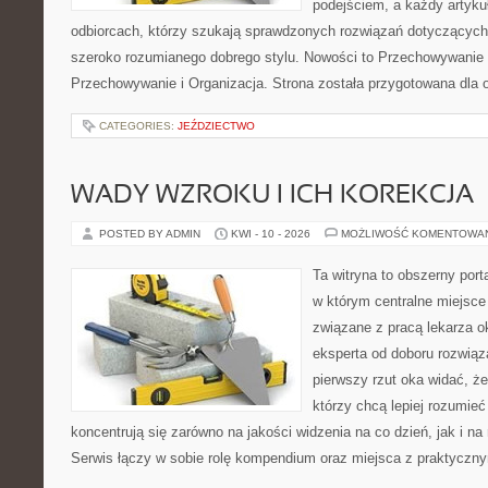
podejściem, a każdy artyku
odbiorcach, którzy szukają sprawdzonych rozwiązań dotyczących
szeroko rozumianego dobrego stylu. Nowości to Przechowywanie i
Przechowywanie i Organizacja. Strona została przygotowana dla 
CATEGORIES:
JEŹDZIECTWO
WADY WZROKU I ICH KOREKCJA
POSTED BY ADMIN
KWI - 10 - 2026
MOŻLIWOŚĆ KOMENTOWA
Ta witryna to obszerny por
w którym centralne miejsce
związane z pracą lekarza ok
eksperta od doboru rozwiąz
pierwszy rzut oka widać, że 
którzy chcą lepiej rozumieć
koncentrują się zarówno na jakości widzenia na co dzień, jak i n
Serwis łączy w sobie rolę kompendium oraz miejsca z praktyczn