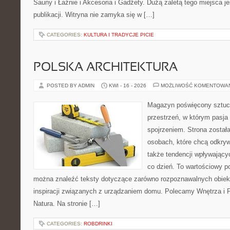
Sauny i Łaźnie i Akcesoria i Gadżety. Dużą zaletą tego miejsca 
publikacji. Witryna nie zamyka się w […]
CATEGORIES:
KULTURA I TRADYCJE PICIE
POLSKA ARCHITEKTURA
POSTED BY ADMIN
KWI - 16 - 2026
MOŻLIWOŚĆ KOMENTOWA
Magazyn poświęcony sztuce
przestrzeń, w którym pasja
spojrzeniem. Strona został
osobach, które chcą odkrywa
także tendencji wpływający
co dzień. To wartościowy po
można znaleźć teksty dotyczące zarówno rozpoznawalnych obiekt
inspiracji związanych z urządzaniem domu. Polecamy Wnętrza i Pr
Natura. Na stronie […]
CATEGORIES:
ROBDRINKI