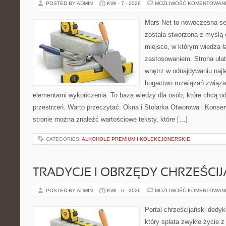
POSTED BY ADMIN
KWI - 7 - 2026
MOŻLIWOŚĆ KOMENTOWAN
Mars-Net to nowoczesna se
została stworzona z myślą 
miejsce, w którym wiedza ł
zastosowaniem. Strona uła
wnętrz w odnajdywaniu najl
bogactwo rozwiązań związan
elementami wykończenia. To baza wiedzy dla osób, które chcą 
przestrzeń. Warto przeczytać: Okna i Stolarka Otworowa i Konse
stronie można znaleźć wartościowe teksty, które […]
CATEGORIES:
ALKOHOLE PREMIUM I KOLEKCJONERSKIE
TRADYCJE I OBRZĘDY CHRZEŚCIJ
POSTED BY ADMIN
KWI - 6 - 2026
MOŻLIWOŚĆ KOMENTOWAN
Portal chrześcijański dedy
który splata zwykłe życie 