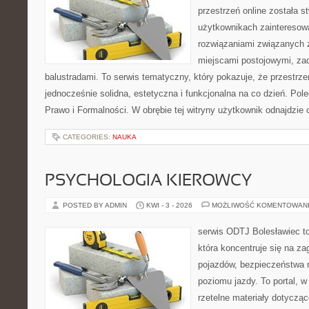
przestrzeń online została 
użytkownikach zainteresow
rozwiązaniami związanych z
miejscami postojowymi, za
balustradami. To serwis tematyczny, który pokazuje, że przestr
jednocześnie solidna, estetyczna i funkcjonalna na co dzień. Pol
Prawo i Formalności. W obrębie tej witryny użytkownik odnajdzie 
CATEGORIES:
NAUKA
PSYCHOLOGIA KIEROWCY
POSTED BY ADMIN
KWI - 3 - 2026
MOŻLIWOŚĆ KOMENTOWAN
serwis ODTJ Bolesławiec to
która koncentruje się na z
pojazdów, bezpieczeństwa 
poziomu jazdy. To portal, 
rzetelne materiały dotycząc