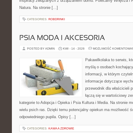
inspiracji związanych z urządzaniem domu. Polecamy Wnętrza i Pr
Natura. Na stronie […]
CATEGORIES:
ROBDRINKI
PSIA MODA I AKCESORIA
POSTED BY ADMIN
KWI - 14 - 2026
MOŻLIWOŚĆ KOMENTOWA
Pakawilkolaka to serwis, kt
myślą o osobach kochający
informacji, w którym czytel
informacje dotyczące wycho
przewodnik dla właścicieli 
łączą się w wartościowy ze
kategorie to Adopcja i Opieka i Psia Kultura i Media. Na stronie
wielu psich ras. Dzięki temu potencjalny opiekun ma możliwość 
odpowiedniego pupila. Opisy […]
CATEGORIES:
KAWA A ZDROWIE