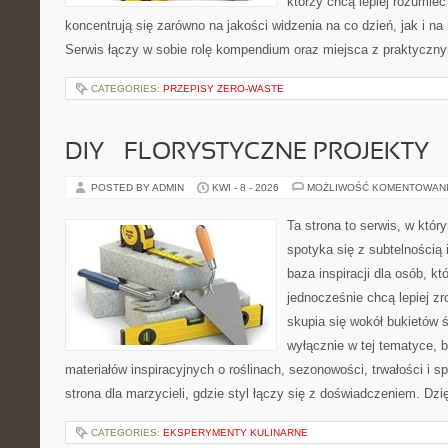
którzy chcą lepiej rozumieć
koncentrują się zarówno na jakości widzenia na co dzień, jak i n
Serwis łączy w sobie rolę kompendium oraz miejsca z praktyczn
CATEGORIES:
PRZEPISY ZERO-WASTE
DIY – FLORYSTYCZNE PROJEKTY
POSTED BY ADMIN
KWI - 8 - 2026
MOŻLIWOŚĆ KOMENTOWAN
Ta strona to serwis, w któ
spotyka się z subtelnością
baza inspiracji dla osób, kt
jednocześnie chcą lepiej zr
skupia się wokół bukietów 
wyłącznie w tej tematyce, 
materiałów inspiracyjnych o roślinach, sezonowości, trwałości i
strona dla marzycieli, gdzie styl łączy się z doświadczeniem. Dzi
CATEGORIES:
EKSPERYMENTY KULINARNE