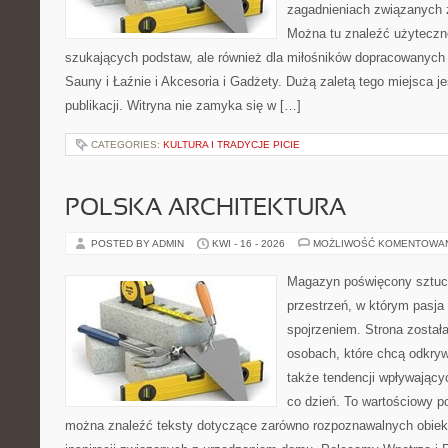
zagadnieniach związanych z
Można tu znaleźć użyteczne
szukających podstaw, ale również dla miłośników dopracowanych
Sauny i Łaźnie i Akcesoria i Gadżety. Dużą zaletą tego miejsca 
publikacji. Witryna nie zamyka się w […]
CATEGORIES:
KULTURA I TRADYCJE PICIE
POLSKA ARCHITEKTURA
POSTED BY ADMIN
KWI - 16 - 2026
MOŻLIWOŚĆ KOMENTOWA
Magazyn poświęcony sztuce
przestrzeń, w którym pasja
spojrzeniem. Strona został
osobach, które chcą odkrywa
także tendencji wpływający
co dzień. To wartościowy po
można znaleźć teksty dotyczące zarówno rozpoznawalnych obiekt