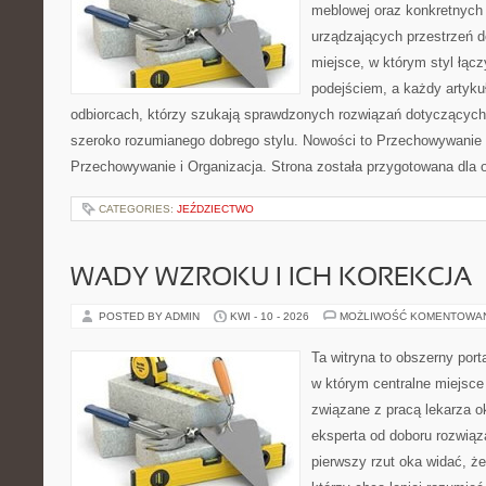
meblowej oraz konkretnych
urządzających przestrzeń do
miejsce, w którym styl łąc
podejściem, a każdy artyku
odbiorcach, którzy szukają sprawdzonych rozwiązań dotyczących
szeroko rozumianego dobrego stylu. Nowości to Przechowywanie i
Przechowywanie i Organizacja. Strona została przygotowana dla 
CATEGORIES:
JEŹDZIECTWO
WADY WZROKU I ICH KOREKCJA
POSTED BY ADMIN
KWI - 10 - 2026
MOŻLIWOŚĆ KOMENTOWA
Ta witryna to obszerny por
w którym centralne miejsce
związane z pracą lekarza ok
eksperta od doboru rozwiąz
pierwszy rzut oka widać, że 