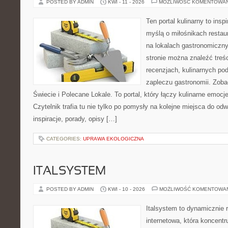
POSTED BY ADMIN
KWI - 11 - 2026
MOŻLIWOŚĆ KOMENTOWA
Ten portal kulinarny to ins
myślą o miłośnikach restaur
na lokalach gastronomiczny
stronie można znaleźć treśc
recenzjach, kulinarnych po
zapleczu gastronomii. Zoba
Świecie i Polecane Lokale. To portal, który łączy kulinarne emocj
Czytelnik trafia tu nie tylko po pomysły na kolejne miejsca do odw
inspiracje, porady, opisy […]
CATEGORIES:
UPRAWA EKOLOGICZNA
ITALSYSTEM
POSTED BY ADMIN
KWI - 10 - 2026
MOŻLIWOŚĆ KOMENTOWA
Italsystem to dynamicznie r
internetowa, która koncentr