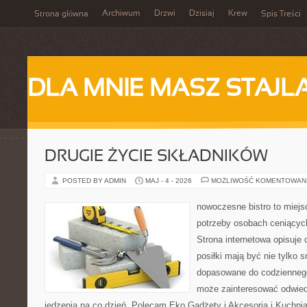
Archiwum
Drzwi
Dzisiaj
Krew
Strona główna
Spis Treści
DLA MNIE MASZ STAJL
DRUGIE ŻYCIE SKŁADNIKÓW
POSTED BY ADMIN
MAJ - 4 - 2026
MOŻLIWOŚĆ KOMENTOWAN
nowoczesne bistro to miejs
potrzeby osobach ceniącyc
Strona internetowa opisuje 
posiłki mają być nie tylko 
dopasowane do codziennego
może zainteresować odwie
jedzenia na co dzień. Polecam Eko Gadżety i Akcesoria i Kuchni