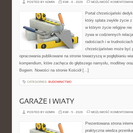
POSTED BY ADMIN
KWI - 6 - 2026
MOŻLIWOŚĆ KOMENTOWAN
Portal chrześcijański dedy
który splata zwykłe życie 
w którym życie religijne nie
żywa w codziennych relacj
radościach i w trudnościach
chrześcijaństwo może być p
opracowania publikowane na stronie towarzyszą w pogłębianiu wia
kompendium, które zachęca do głębszego namysłu, modlitwy oraz 
Bogiem. Nowości na stronie Kościół […]
CATEGORIES:
BUDOWNICTWO
GARAŻE I WIATY
POSTED BY ADMIN
KWI - 5 - 2026
MOŻLIWOŚĆ KOMENTOWAN
Prezentowana strona intern
praktyczna wiedza przenika