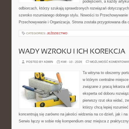
podejściem, a każdy artyku
odbiorcach, którzy szukają sprawdzonych rozwiązań dotyczących
szeroko rozumianego dobrego stylu. Nowości to Przechowywanie i
Przechowywanie i Organizacja. Strona została przygotowana dla 
CATEGORIES:
JEŹDZIECTWO
WADY WZROKU I ICH KOREKCJA
POSTED BY ADMIN
KWI - 10 - 2026
MOŻLIWOŚĆ KOMENTOWA
Ta witryna to obszerny por
w którym centralne miejsce
związane z pracą lekarza ok
eksperta od doboru rozwiąz
pierwszy rzut oka widać, że 
którzy chcą lepiej rozumieć
koncentrują się zarówno na jakości widzenia na co dzień, jak i n
Serwis łączy w sobie rolę kompendium oraz miejsca z praktyczn