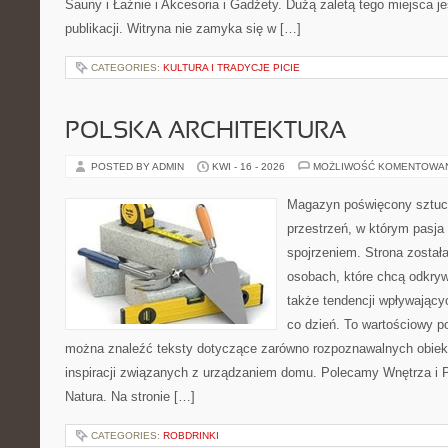
Sauny i Łaźnie i Akcesoria i Gadżety. Dużą zaletą tego miejsca 
publikacji. Witryna nie zamyka się w […]
CATEGORIES:
KULTURA I TRADYCJE PICIE
POLSKA ARCHITEKTURA
POSTED BY ADMIN
KWI - 16 - 2026
MOŻLIWOŚĆ KOMENTOWA
Magazyn poświęcony sztuce
przestrzeń, w którym pasja
spojrzeniem. Strona został
osobach, które chcą odkrywa
także tendencji wpływający
co dzień. To wartościowy po
można znaleźć teksty dotyczące zarówno rozpoznawalnych obiekt
inspiracji związanych z urządzaniem domu. Polecamy Wnętrza i Pr
Natura. Na stronie […]
CATEGORIES:
ROBDRINKI