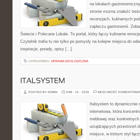
na lokalach gastronomiczny
stronie można znaleźć treśc
recenzjach, kulinarnych po
zapleczu gastronomii. Zoba
Świecie i Polecane Lokale. To portal, który łączy kulinarne emocj
Czytelnik trafia tu nie tylko po pomysły na kolejne miejsca do odw
inspiracje, porady, opisy […]
CATEGORIES:
UPRAWA EKOLOGICZNA
ITALSYSTEM
POSTED BY ADMIN
KWI - 10 - 2026
MOŻLIWOŚĆ KOMENTOWA
Italsystem to dynamicznie r
internetowa, która koncentr
meblowej oraz konkretnych
urządzających przestrzeń do
miejsce, w którym styl łąc