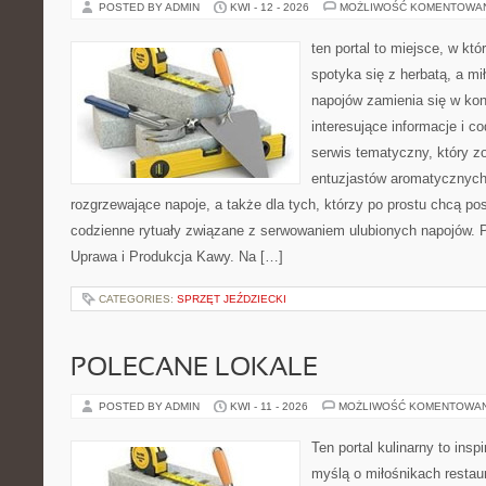
POSTED BY ADMIN
KWI - 12 - 2026
MOŻLIWOŚĆ KOMENTOWA
ten portal to miejsce, w kt
spotyka się z herbatą, a m
napojów zamienia się w konk
interesujące informacje i c
serwis tematyczny, który zo
entuzjastów aromatycznych
rozgrzewające napoje, a także dla tych, którzy po prostu chcą p
codzienne rytuały związane z serwowaniem ulubionych napojów. 
Uprawa i Produkcja Kawy. Na […]
CATEGORIES:
SPRZĘT JEŹDZIECKI
POLECANE LOKALE
POSTED BY ADMIN
KWI - 11 - 2026
MOŻLIWOŚĆ KOMENTOWA
Ten portal kulinarny to ins
myślą o miłośnikach restaur