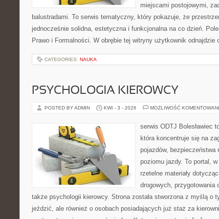
miejscami postojowymi, za
balustradami. To serwis tematyczny, który pokazuje, że przestr
jednocześnie solidna, estetyczna i funkcjonalna na co dzień. Pol
Prawo i Formalności. W obrębie tej witryny użytkownik odnajdzie 
CATEGORIES:
NAUKA
PSYCHOLOGIA KIEROWCY
POSTED BY ADMIN
KWI - 3 - 2026
MOŻLIWOŚĆ KOMENTOWAN
serwis ODTJ Bolesławiec to
która koncentruje się na z
pojazdów, bezpieczeństwa 
poziomu jazdy. To portal, 
rzetelne materiały dotycząc
drogowych, przygotowania 
także psychologii kierowcy. Strona została stworzona z myślą o t
jeździć, ale również o osobach posiadających już staż za kierown