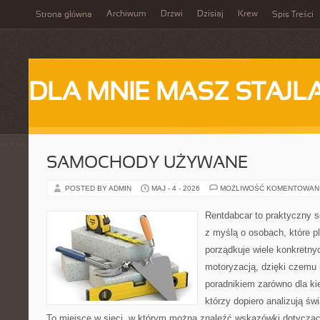
Archiwum
Drzwi
Dzisiaj
Krew
Strona główna
Spis Treści
DLA MNIE MASZ STAJL
SAMOCHODY UŻYWANE
POSTED BY ADMIN
MAJ - 4 - 2026
MOŻLIWOŚĆ KOMENTOWAN
Rentdabcar to praktyczny s
z myślą o osobach, które p
porządkuje wiele konkretn
motoryzacją, dzięki czemu
poradnikiem zarówno dla kie
którzy dopiero analizują św
To miejsce w sieci, w którym można znaleźć wskazówki dotyczą