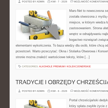
POSTED BY ADMIN
KWI - 7 - 2026
MOŻLIWOŚĆ KOMENTOWAN
Mars-Net to nowoczesna se
została stworzona z myślą 
miejsce, w którym wiedza ł
zastosowaniem. Strona uła
wnętrz w odnajdywaniu najl
bogactwo rozwiązań związan
elementami wykończenia. To baza wiedzy dla osób, które chcą 
przestrzeń. Warto przeczytać: Okna i Stolarka Otworowa i Konse
stronie można znaleźć wartościowe teksty, które […]
CATEGORIES:
ALKOHOLE PREMIUM I KOLEKCJONERSKIE
TRADYCJE I OBRZĘDY CHRZEŚCIJ
POSTED BY ADMIN
KWI - 6 - 2026
MOŻLIWOŚĆ KOMENTOWAN
Portal chrześcijański dedy
który splata zwykłe życie 