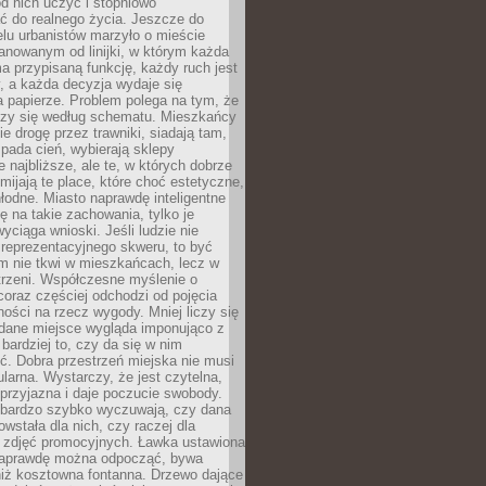
 od nich uczyć i stopniowo
 do realnego życia. Jeszcze do
lu urbanistów marzyło o mieście
lanowanym od linijki, w którym każda
a przypisaną funkcję, każdy ruch jest
, a każda decyzja wydaje się
a papierze. Problem polega na tym, że
oczy się według schematu. Mieszkańcy
ie drogę przez trawniki, siadają tam,
 pada cień, wybierają sklepy
e najbliższe, ale te, w których dobrze
omijają te place, które choć estetyczne,
hłodne. Miasto naprawdę inteligentne
ię na takie zachowania, tylko je
wyciąga wnioski. Jeśli ludzie nie
 reprezentacyjnego skweru, to być
m nie tkwi w mieszkańcach, lecz w
trzeni. Współczesne myślenie o
coraz częściej odchodzi od pojęcia
ści na rzecz wygody. Mniej liczy się
 dane miejsce wygląda imponująco z
 bardziej to, czy da się w nim
ć. Dobra przestrzeń miejska nie musi
larna. Wystarczy, że jest czytelna,
przyjazna i daje poczucie swobody.
bardzo szybko wyczuwają, czy dana
owstała dla nich, czy raczej dla
 zdjęć promocyjnych. Ławka ustawiona
naprawdę można odpocząć, bywa
niż kosztowna fontanna. Drzewo dające