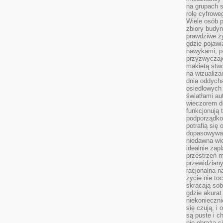
na grupach s
rolę cyfrowe
Wiele osób 
zbiory budyn
prawdziwe ży
gdzie pojawi
nawykami, p
przyzwyczaje
makietą stwo
na wizualiza
dnia oddych
osiedlowych 
światłami a
wieczorem do
funkcjonują t
podporządko
potrafią się
dopasowywać
niedawna wie
idealnie zap
przestrzeń m
przewidziany
racjonalna n
życie nie t
skracają sob
gdzie akurat
niekonieczni
się czują, i 
są puste i c
nie obraża s