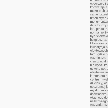
obserwuje i 
korzystają z
może proble
samej przes
urbanistyce 
monumentalno
dziś to, czy
lotu ptaka, a
normalnie ży
być spektaku
bezpieczna, 
Mieszkańcy 
inwestycja p
efektownych
tam, gdzie 
ważniejsza 
cień w upal
niż wyszuka
uskoku potra
efektowna in
istotna staje
centrum wiel
dzielnicy, os
codziennej j
myśli o mieś
doświadcza g
własnego do
najbliższego
wszystko dzi