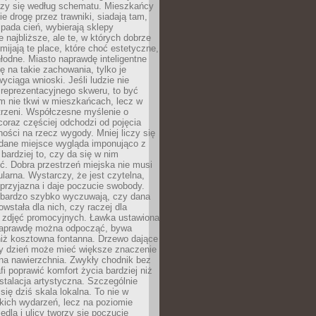
oczy się według schematu. Mieszkańcy
ie drogę przez trawniki, siadają tam,
 pada cień, wybierają sklepy
e najbliższe, ale te, w których dobrze
omijają te place, które choć estetyczne,
hłodne. Miasto naprawdę inteligentne
ię na takie zachowania, tylko je
wyciąga wnioski. Jeśli ludzie nie
 reprezentacyjnego skweru, to być
m nie tkwi w mieszkańcach, lecz w
trzeni. Współczesne myślenie o
coraz częściej odchodzi od pojęcia
ści na rzecz wygody. Mniej liczy się
 dane miejsce wygląda imponująco z
 bardziej to, czy da się w nim
ć. Dobra przestrzeń miejska nie musi
larna. Wystarczy, że jest czytelna,
przyjazna i daje poczucie swobody.
bardzo szybko wyczuwają, czy dana
owstała dla nich, czy raczej dla
 zdjęć promocyjnych. Ławka ustawiona
naprawdę można odpocząć, bywa
niż kosztowna fontanna. Drzewo dające
ny dzień może mieć większe znaczenie
na nawierzchnia. Zwykły chodnik bez
fi poprawić komfort życia bardziej niż
stalacja artystyczna. Szczególnie
 się dziś skala lokalna. To nie w
kich wydarzeń, lecz na poziomie
iedla i ulicy tworzy się poczucie