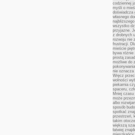
codziennej j
myśli o mieś
doświadcza g
własnego do
najbliższego
wszystko dzi
przyjazne. J
z drobnych u
rozwoju nie
frustracji. D
mieście pię
bywa różnie 
prostą zasa
możliwe do 
pokonywania 
nie oznacza 
Wręcz przec
wolności wyb
piekarnia cz
spaceru, czł
Mniej czasu 
może przezn
albo rozwija
sposób budow
spotkać zna
przestrzeń, 
takim otocz
większą szan
łatwiej znaj
mieszkańcy 