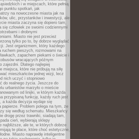
ąsiedzkich i w miejscach, które pełnią
go punktu spotkań, jak
patrzy na nowoczesne miasta jak na
ków, ulic, przystanków i inwestycji, ale
cie miasta zaczyna się dopiero tam,
a się człowiek ze swoimi codziennymi
otrzebami i drobnymi
niami. Miasto nie jest przecież
rzoną tylko po to, by dobrze wyglądać
cji. Jest organizmem, który każdego
a ruchem pieszych, rozmowami na
ławkach, zapachem piekarni o świcie i
utobusów wracających późnym
 zajezdni. Dlatego najlepiej
e miejsca, które nie próbują na siłę
wać mieszkańców jednej wizji, lecz
 od nich uczyć i stopniowo
 do realnego życia. Jeszcze do
lu urbanistów marzyło o mieście
lanowanym od linijki, w którym każda
a przypisaną funkcję, każdy ruch jest
, a każda decyzja wydaje się
a papierze. Problem polega na tym, że
oczy się według schematu. Mieszkańcy
ie drogę przez trawniki, siadają tam,
 pada cień, wybierają sklepy
e najbliższe, ale te, w których dobrze
omijają te place, które choć estetyczne,
hłodne. Miasto naprawdę inteligentne
ię na takie zachowania, tylko je