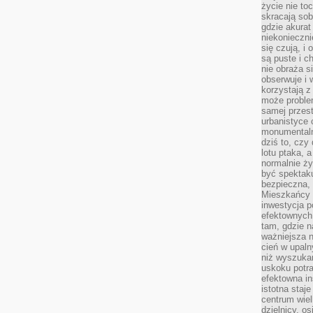
życie nie t
skracają sob
gdzie akurat
niekonieczni
się czują, i 
są puste i c
nie obraża s
obserwuje i 
korzystają z
może proble
samej przes
urbanistyce 
monumentalno
dziś to, czy
lotu ptaka, a
normalnie ży
być spektaku
bezpieczna, 
Mieszkańcy 
inwestycja p
efektownych
tam, gdzie 
ważniejsza 
cień w upal
niż wyszuka
uskoku potra
efektowna in
istotna staje
centrum wiel
dzielnicy, os