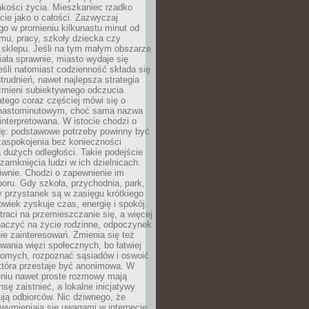
akości życia. Mieszkaniec rzadko
cie jako o całości. Zazwyczaj
o w promieniu kilkunastu minut od
mu, pracy, szkoły dziecka czy
 sklepu. Jeśli na tym małym obszarze
ała sprawnie, miasto wydaje się
eśli natomiast codzienność składa się
trudnień, nawet najlepsza strategia
 zmieni subiektywnego odczucia
latego coraz częściej mówi się o
tnastominutowym, choć sama nazwa
interpretowana. W istocie chodzi o
dę: podstawowe potrzeby powinny być
zaspokojenia bez konieczności
dużych odległości. Takie podejście
zamknięcia ludzi w ich dzielnicach.
iwnie. Chodzi o zapewnienie im
oru. Gdy szkoła, przychodnia, park,
y przystanek są w zasięgu krótkiego
owiek zyskuje czas, energię i spokój.
traci na przemieszczanie się, a więcej
aczyć na życie rodzinne, odpoczynek
nie zainteresowań. Zmienia się też
ania więzi społecznych, bo łatwiej
jomych, rozpoznać sąsiadów i oswoić
która przestaje być anonimowa. W
eniu nawet proste rozmowy mają
sę zaistnieć, a lokalne inicjatywy
dują odbiorców. Nic dziwnego, że
wymieniają się uwagami w internecie,