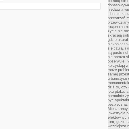
potrafią się
dopasowywać
niedawna wie
idealnie zap
przestrzeń m
przewidziany
racjonalna n
życie nie t
skracają sob
gdzie akurat
niekonieczni
się czują, i 
są puste i c
nie obraża s
obserwuje i 
korzystają z
może proble
samej przes
urbanistyce 
monumentalno
dziś to, czy
lotu ptaka, a
normalnie ży
być spektaku
bezpieczna, 
Mieszkańcy 
inwestycja p
efektownych
tam, gdzie 
ważniejsza 