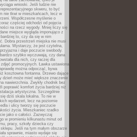
wyciąga wnioski. Jeśli ludzie nie
 reprezentacyjnego skweru, to być
m nie tkwi w mieszkańcach, lecz w
trzeni. Współczesne myślenie o
coraz częściej odchodzi od pojęcia
ści na rzecz wygody. Mniej liczy się
 dane miejsce wygląda imponująco z
 bardziej to, czy da się w nim
ć. Dobra przestrzeń miejska nie musi
larna. Wystarczy, że jest czytelna,
przyjazna i daje poczucie swobody.
bardzo szybko wyczuwają, czy dana
owstała dla nich, czy raczej dla
 zdjęć promocyjnych. Ławka ustawiona
naprawdę można odpocząć, bywa
niż kosztowna fontanna. Drzewo dające
ny dzień może mieć większe znaczenie
na nawierzchnia. Zwykły chodnik bez
fi poprawić komfort życia bardziej niż
stalacja artystyczna. Szczególnie
 się dziś skala lokalna. To nie w
kich wydarzeń, lecz na poziomie
iedla i ulicy tworzy się poczucie
akości życia. Mieszkaniec rzadko
cie jako o całości. Zazwyczaj
o w promieniu kilkunastu minut od
mu, pracy, szkoły dziecka czy
 sklepu. Jeśli na tym małym obszarze
ała sprawnie, miasto wydaje się