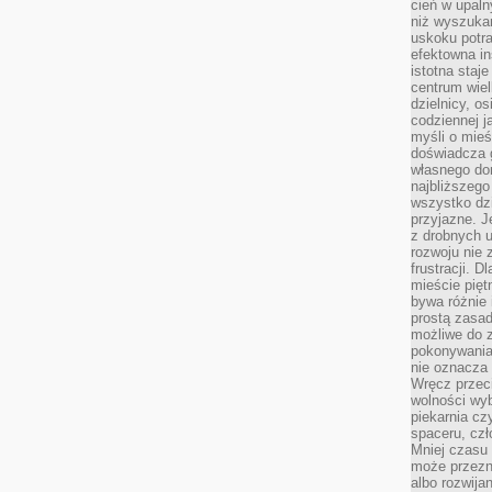
cień w upal
niż wyszuka
uskoku potra
efektowna in
istotna staje
centrum wiel
dzielnicy, os
codziennej j
myśli o mieś
doświadcza g
własnego do
najbliższego
wszystko dzi
przyjazne. J
z drobnych u
rozwoju nie
frustracji. D
mieście pię
bywa różnie 
prostą zasa
możliwe do 
pokonywania 
nie oznacza 
Wręcz przec
wolności wyb
piekarnia cz
spaceru, czł
Mniej czasu 
może przezn
albo rozwija