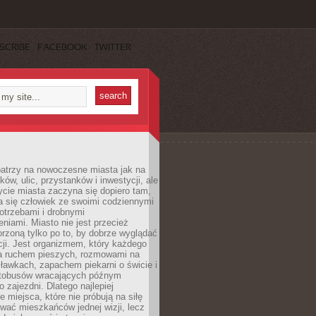
SCRIBE
FACEBOOK
TWITTER
patrzy na nowoczesne miasta jak na
ków, ulic, przystanków i inwestycji, ale
cie miasta zaczyna się dopiero tam,
a się człowiek ze swoimi codziennymi
otrzebami i drobnymi
niami. Miasto nie jest przecież
rzoną tylko po to, by dobrze wyglądać
cji. Jest organizmem, który każdego
a ruchem pieszych, rozmowami na
ławkach, zapachem piekarni o świcie i
utobusów wracających późnym
 zajezdni. Dlatego najlepiej
e miejsca, które nie próbują na siłę
wać mieszkańców jednej wizji, lecz