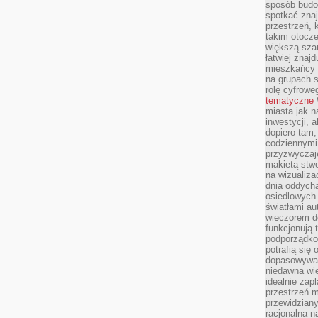
sposób budow
spotkać zna
przestrzeń, 
takim otocz
większą szan
łatwiej znaj
mieszkańcy 
na grupach s
rolę cyfrowe
tematyczne
miasta jak n
inwestycji, 
dopiero tam,
codziennymi
przyzwyczaje
makietą stwo
na wizualiza
dnia oddych
osiedlowych 
światłami a
wieczorem do
funkcjonują t
podporządko
potrafią się
dopasowywać
niedawna wie
idealnie zap
przestrzeń m
przewidziany
racjonalna n