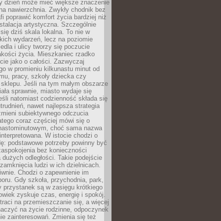
ny dzień może mieć większe znaczenie
na nawierzchnia. Zwykły chodnik bez
fi poprawić komfort życia bardziej niż
stalacja artystyczna. Szczególnie
 się dziś skala lokalna. To nie w
kich wydarzeń, lecz na poziomie
iedla i ulicy tworzy się poczucie
akości życia. Mieszkaniec rzadko
cie jako o całości. Zazwyczaj
o w promieniu kilkunastu minut od
mu, pracy, szkoły dziecka czy
 sklepu. Jeśli na tym małym obszarze
ała sprawnie, miasto wydaje się
eśli natomiast codzienność składa się
trudnień, nawet najlepsza strategia
 zmieni subiektywnego odczucia
latego coraz częściej mówi się o
tnastominutowym, choć sama nazwa
interpretowana. W istocie chodzi o
dę: podstawowe potrzeby powinny być
zaspokojenia bez konieczności
dużych odległości. Takie podejście
zamknięcia ludzi w ich dzielnicach.
iwnie. Chodzi o zapewnienie im
oru. Gdy szkoła, przychodnia, park,
y przystanek są w zasięgu krótkiego
owiek zyskuje czas, energię i spokój.
traci na przemieszczanie się, a więcej
aczyć na życie rodzinne, odpoczynek
nie zainteresowań. Zmienia się też