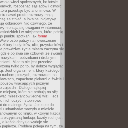
ania więzi społecznych, bo łatwiej
jomych, rozpoznać sąsiadów i oswoić
która przestaje być anonimowa. W
eniu nawet proste rozmowy mają
sę zaistnieć, a lokalne inicjatywy
dują odbiorców. Nic dziwnego, że
wymieniają się uwagami w internecie,
ąsiedzkich i w miejscach, które pełnią
go punktu spotkań, jak
forum
Wiele osób patrzy na nowoczesne
a zbiory budynków, ulic, przystanków i
ale prawdziwe życie miasta zaczyna się
 gdzie pojawia się człowiek ze swoimi
 nawykami, potrzebami i drobnymi
niami. Miasto nie jest przecież
rzoną tylko po to, by dobrze wyglądać
cji. Jest organizmem, który każdego
a ruchem pieszych, rozmowami na
ławkach, zapachem piekarni o świcie i
utobusów wracających późnym
 zajezdni. Dlatego najlepiej
e miejsca, które nie próbują na siłę
wać mieszkańców jednej wizji, lecz
 od nich uczyć i stopniowo
 do realnego życia. Jeszcze do
lu urbanistów marzyło o mieście
lanowanym od linijki, w którym każda
a przypisaną funkcję, każdy ruch jest
, a każda decyzja wydaje się
a papierze. Problem polega na tym, że