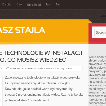
Dzisiaj
Krew
Tagi
Tagi
Spis Treści
SUB
ASZ STAJLA
TECHNOLOGIE W INSTALACJI
Wiele osób 
O, CO MUSISZ WIEDZIEĆ
zbiory budyn
prawdziwe ży
gdzie pojawi
ZAAWANSOWANE
025
MOŻLIWOŚĆ KOMENTOWANIA
ZOSTAŁA WYŁĄCZONA
nawykami, p
TECHNOLOGIE
W
przyzwyczaje
INSTALACJI
Zaawansowane technologie w instalacji wideo pozwolą
makietą stwo
WIDEO:
WSZYSTKO,
na wizualiza
Ci uzyskać najwyższą jakość obrazu i dźwięku.
CO
dnia oddych
MUSISZ
Dowiedz się, jakie nowinki warto wykorzystać, by
osiedlowych 
WIEDZIEĆ
światłami a
stworzyć profesjonalną instalację wideo. Czy to tylko dla
wieczorem do
funkcjonują t
profesjonalistów? Sprawdź sam!
podporządko